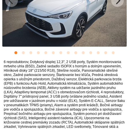
6 reproduktorov, Dotykový displej 12,3'', 2 USB porty, Systém monitorovania
mrtveho uhla (BSD), Zadné sedadlo ISOFIX s horným a dolným upevnením,
Hliníkové disky 18'' (215/50 R18), Strešne nosiče, Panoramatické strešné
okno, Zadné parkovacie senzory, Štartovanie bez kľúča, Predná stredová
opierka s uložným priestorom, Dažďový senzor, Elektrická parkovacia brzda
(EPB) s funkciou Auto Hold, Automatická klimatizácia, Systém automatického
núdzového brzdenia (AEB), Aktívny systém na udržanie jazdného pruhu
(LKA), Adaptívny tempomat (ACC) s obmedzovačom rýchlosti, 4 reproduktory,
Digitálny 7'' prístrojový panel, 3 USB porty (vrátane jedného vzadu), Asistent
pre udržiavanie v jazdnom pruhu v núdzi (ELK), Systém E-CALL, Senzor tlaku
v pneumatikách TPMS (priamy), Alarm a systém proti krádeži, Bočné airbagy
pre vodiča a spolujazdca, Bočné závesné airbagy pre vodiča a spolujazdca,
Prepínač bočného airbagu pre spolujazdca, Systém pomoci pri dodržiavaní
rýchlosti (SAS), Inteligentný asistent riadenia (ICA), Upozornenie na
križovanie cestnej premávky zozadu (RCTA), Automatické sklápanie spätných
zrkadiel, Vyhrievanie spätných zrkadiel, LED svetlomety, Tónované sklá a