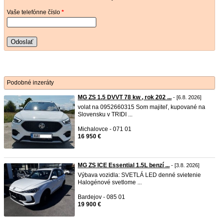
Vaše telefónne číslo
*
Odoslať
Podobné inzeráty
MG ZS 1.5 DVVT 78 kw , rok 202 ...
- [6.8. 2026]
volat na 0952660315 Som majiteľ, kupované na
Slovensku v TRIDI ...
Michalovce - 071 01
16 950 €
MG ZS ICE Essential 1.5L benzí ...
- [3.8. 2026]
Výbava vozidla: SVETLÁ LED denné svietenie
Halogénové svetlome ...
Bardejov - 085 01
19 900 €