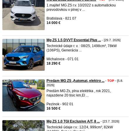
1.majiteľ MG ZS r.v. 10/2022 s automatickou
prevodovkou v plnej v ...
Bratislava - 821 07
14 000 €
Mg ZS 1.5 DVVT Essential Plus ...
- [29.7. 2026]
Technické údaje r. v. : 08/25, 1498cm³, 78kW
(106PS), Generácia ...
Michalovce - 071 01
18 290 €
Predam MG ZS ,Automat, elektro ...
-
TOP
- [5.8.
2026]
Predám MG Zs, plna elektrika , rok 2021,
najazdene 20 tisic km,El ...
Pezinok - 902 01
16 500 €
Mg ZS 1.0 TGI Exclusive A/T, 8 ...
- [23.7. 2026]
Technické údaje r.v.: 12/24, 999cm³, 82kW