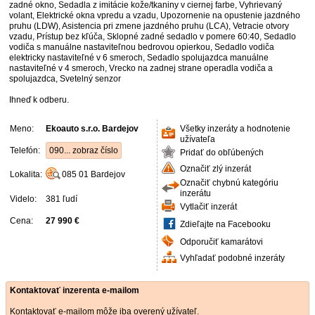
zadné okno, Sedadla z imitácie kože/tkaniny v ciernej farbe, Vyhrievaný
volant, Elektrické okna vpredu a vzadu, Upozornenie na opustenie jazdného
pruhu (LDW), Asistencia pri zmene jazdného pruhu (LCA), Vetracie otvory
vzadu, Prístup bez kľúča, Sklopné zadné sedadlo v pomere 60:40, Sedadlo
vodiča s manuálne nastaviteľnou bedrovou opierkou, Sedadlo vodiča
elektricky nastaviteľné v 6 smeroch, Sedadlo spolujazdca manuálne
nastaviteľné v 4 smeroch, Vrecko na zadnej strane operadla vodiča a
spolujazdca, Svetelný senzor
Ihneď k odberu.
Meno:
Ekoauto s.r.o. Bardejov
Všetky inzeráty a hodnotenie
užívateľa
Telefón:
090... zobraz číslo
Pridať do obľúbených
Označiť zlý inzerát
Lokalita:
085 01
Bardejov
Označiť chybnú kategóriu
inzerátu
Videlo:
381 ľudí
Vytlačiť inzerát
Cena:
27 990 €
Zdieľajte na Facebooku
Odporučiť kamarátovi
Vyhľadať podobné inzeráty
Kontaktovať inzerenta e-mailom
Kontaktovať e-mailom môže iba overený užívateľ.