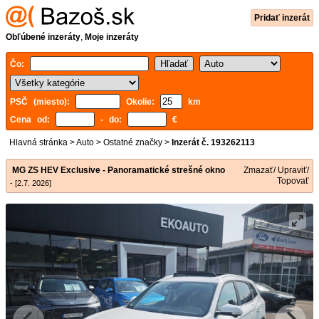
Pridať inzerát
Obľúbené inzeráty
,
Moje inzeráty
Čo:
PSČ (miesto):
Okolie:
km
Cena od:
- do:
€
Hlavná stránka
>
Auto
>
Ostatné značky
>
Inzerát č. 193262113
MG ZS HEV Exclusive - Panoramatické strešné okno
Zmazať/ Upraviť/
Topovať
- [2.7. 2026]