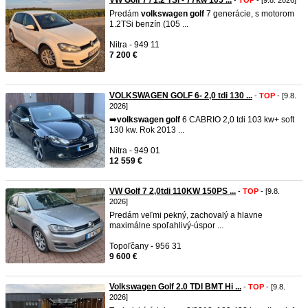
VW Golf 7 / 1.2 TSi - 77kw 105 ...
-
TOP
- [9.8. 2026]
Predám
volkswagen
golf
7 generácie, s motorom
1.2TSi benzín (105 ...
Nitra - 949 11
7 200 €
VOLKSWAGEN GOLF 6- 2,0 tdi 130 ...
-
TOP
- [9.8.
2026]
➡️
volkswagen
golf
6 CABRIO 2,0 tdi 103 kw+ soft
130 kw. Rok 2013 ...
Nitra - 949 01
12 559 €
VW Golf 7 2,0tdi 110KW 150PS ...
-
TOP
- [9.8.
2026]
Predám veľmi pekný, zachovalý a hlavne
maximálne spoľahlivý-úspor ...
Topoľčany - 956 31
9 600 €
Volkswagen Golf 2.0 TDI BMT Hi ...
-
TOP
- [9.8.
2026]