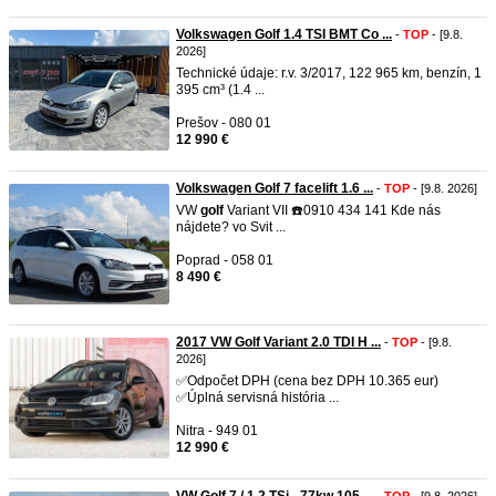
Volkswagen Golf 1.4 TSI BMT Co ...
-
TOP
- [9.8.
2026]
Technické údaje: r.v. 3/2017, 122 965 km, benzín, 1
395 cm³ (1.4 ...
Prešov - 080 01
12 990 €
Volkswagen Golf 7 facelift 1.6 ...
-
TOP
- [9.8. 2026]
VW
golf
Variant VII ☎️0910 434 141 Kde nás
nájdete? vo Svit ...
Poprad - 058 01
8 490 €
2017 VW Golf Variant 2.0 TDI H ...
-
TOP
- [9.8.
2026]
✅Odpočet DPH (cena bez DPH 10.365 eur)
✅Úplná servisná história ...
Nitra - 949 01
12 990 €