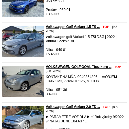
968 cm³ (2 l ...
Prešov - 080 01
13 690 €
Volkswagen Golf Variant 1.5 TS ...
-
TOP
- [9.8.
2026]
volkswagen
golf
Variant 1.5 TSI DSG | 2022 |
Virtual Cockpit | AC ...
Nitra - 949 01
15 450 €
VOLKSWAGEN GOLF GOAL "bez koró ...
-
TOP
-
[9.8. 2026]
KONTAKT NA MŇA: 0949354806… ➡️OBJEM:
1896 CM3, 77KW/105PS, MOTOR ...
Nitra - 951 36
3 490 €
Volkswagen Golf Variant 2.0 TD ...
-
TOP
- [9.8.
2026]
▶️ PARAMETRE VOZIDLA ▶️ ✅ Rok výroby 9/2022
✅ NAJAZDENÉ 184.637 ...