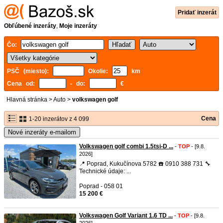
Pridať inzerát
Obľúbené inzeráty
,
Moje inzeráty
Čo:
PSČ (miesto):
Okolie:
km
Cena od:
- do:
€
Hlavná stránka
>
Auto
>
volkswagen golf
Cena
1-20 inzerátov z 4 099
Nové inzeráty e-mailom
Volkswagen golf combi 1.5tsi-D ...
-
TOP
- [9.8.
2026]
📍 Poprad, Kukučínova 5782 ☎️ 0910 388 731 🔧
Technické údaje: ...
Poprad - 058 01
15 200 €
Volkswagen Golf Variant 1.6 TD ...
-
TOP
- [9.8.