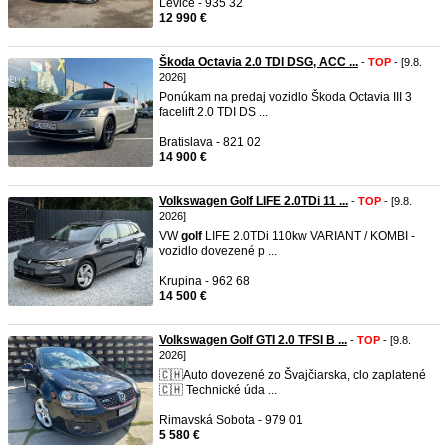
Levice - 935 32
12 990 €
Škoda Octavia 2.0 TDI DSG, ACC ...
-
TOP
- [9.8.
2026]
Ponúkam na predaj vozidlo Škoda Octavia III 3
facelift 2.0 TDI DS ...
Bratislava - 821 02
14 900 €
Volkswagen Golf LIFE 2.0TDi 11 ...
-
TOP
- [9.8.
2026]
VW
golf
LIFE 2.0TDi 110kw VARIANT / KOMBI -
vozidlo dovezené p ...
Krupina - 962 68
14 500 €
Volkswagen Golf GTI 2.0 TFSI B ...
-
TOP
- [9.8.
2026]
🇨🇭Auto dovezené zo Švajčiarska, clo zaplatené
🇨🇭 Technické úda ...
Rimavská Sobota - 979 01
5 580 €