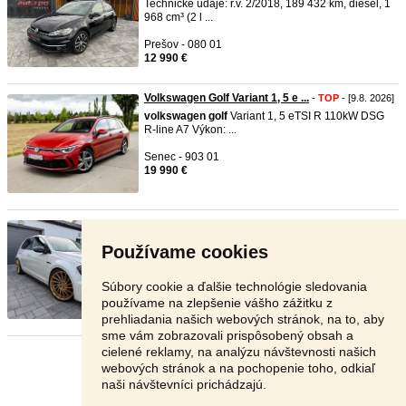
Technické údaje: r.v. 2/2018, 189 432 km, diesel, 1
968 cm³ (2 l ...
Prešov - 080 01
12 990 €
Volkswagen Golf Variant 1, 5 e ...
-
TOP
- [9.8. 2026]
volkswagen
golf
Variant 1, 5 eTSI R 110kW DSG
R-line A7 Výkon: ...
Senec - 903 01
19 990 €
VOLKSWAGEN GOLF 7 GTD 2.0 TDI ...
-
TOP
-
[9.8. 2026]
Používame cookies
Značka:
volkswagen
Model:
golf
Mesiac / Rok: 12
/ 2014 ...
Súbory cookie a ďalšie technológie sledovania
Michalovce - 071 01
používame na zlepšenie vášho zážitku z
13 500 €
prehliadania našich webových stránok, na to, aby
sme vám zobrazovali prispôsobený obsah a
cielené reklamy, na analýzu návštevnosti našich
Stránka:
1
2
3
Ďalšia
webových stránok a na pochopenie toho, odkiaľ
naši návštevníci prichádzajú.