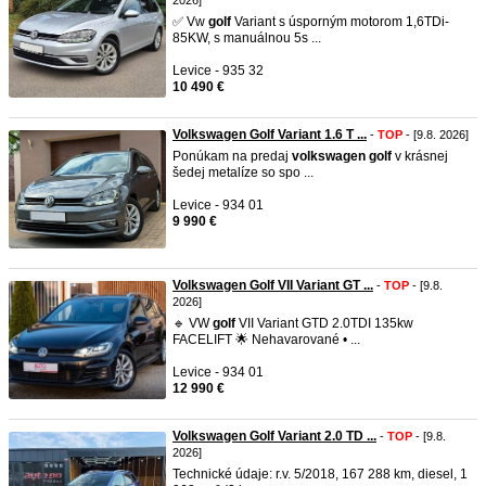
2026]
✅️ Vw
golf
Variant s úsporným motorom 1,6TDi-
85KW, s manuálnou 5s ...
Levice - 935 32
10 490 €
Volkswagen Golf Variant 1.6 T ...
-
TOP
- [9.8. 2026]
Ponúkam na predaj
volkswagen
golf
v krásnej
šedej metalíze so spo ...
Levice - 934 01
9 990 €
Volkswagen Golf VII Variant GT ...
-
TOP
- [9.8.
2026]
🔹 VW
golf
VII Variant GTD 2.0TDI 135kw
FACELIFT 🌟 Nehavarované • ...
Levice - 934 01
12 990 €
Volkswagen Golf Variant 2.0 TD ...
-
TOP
- [9.8.
2026]
Technické údaje: r.v. 5/2018, 167 288 km, diesel, 1