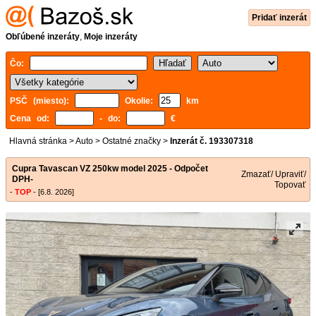
Pridať inzerát
Obľúbené inzeráty
,
Moje inzeráty
Čo:
PSČ (miesto):
Okolie:
km
Cena od:
- do:
€
Hlavná stránka
>
Auto
>
Ostatné značky
>
Inzerát č. 193307318
Cupra Tavascan VZ 250kw model 2025 - Odpočet
Zmazať/ Upraviť/
DPH-
Topovať
-
TOP
- [6.8. 2026]