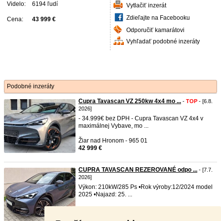
Videlo:
6194 ľudí
Vytlačiť inzerát
Zdieľajte na Facebooku
Cena:
43 999 €
Odporučiť kamarátovi
Vyhľadať podobné inzeráty
Podobné inzeráty
Cupra Tavascan VZ 250kw 4x4 mo ...
-
TOP
- [6.8.
2026]
- 34.999€ bez DPH - Cupra Tavascan VZ 4x4 v
maximálnej Vybave, mo ...
Žiar nad Hronom - 965 01
42 999 €
CUPRA TAVASCAN REZEROVANÉ odpo ...
- [7.7.
2026]
Výkon: 210kW/285 Ps •Rok výroby:12/2024 model
2025 •Najazd: 25. ...
Galanta - 925 52
36 900 €