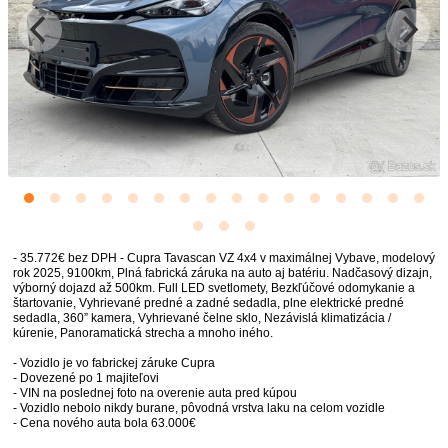
- 35.772€ bez DPH - Cupra Tavascan VZ 4x4 v maximálnej Vybave, modelový
rok 2025, 9100km, Plná fabrická záruka na auto aj batériu. Nadčasový dizajn,
výborný dojazd až 500km. Full LED svetlomety, Bezkľúčové odomykanie a
štartovanie, Vyhrievané predné a zadné sedadla, plne elektrické predné
sedadla, 360” kamera, Vyhrievané čelne sklo, Nezávislá klimatizácia /
kúrenie, Panoramatická strecha a mnoho iného.
- Vozidlo je vo fabrickej záruke Cupra
- Dovezené po 1 majiteľovi
- VIN na poslednej foto na overenie auta pred kúpou
- Vozidlo nebolo nikdy burane, pôvodná vrstva laku na celom vozidle
- Cena nového auta bola 63.000€