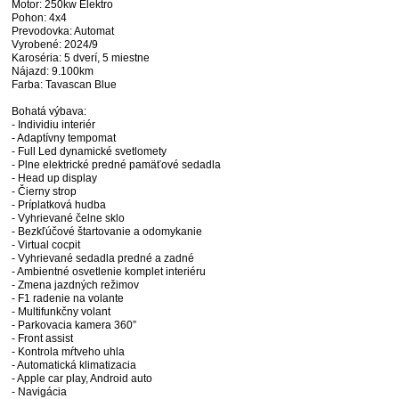
Motor: 250kw Elektro
Pohon: 4x4
Prevodovka: Automat
Vyrobené: 2024/9
Karoséria: 5 dverí, 5 miestne
Nájazd: 9.100km
Farba: Tavascan Blue
Bohatá výbava:
- Individiu interiér
- Adaptívny tempomat
- Full Led dynamické svetlomety
- Plne elektrické predné pamäťové sedadla
- Head up display
- Čierny strop
- Príplatková hudba
- Vyhrievané čelne sklo
- Bezkľúčové štartovanie a odomykanie
- Virtual cocpit
- Vyhrievané sedadla predné a zadné
- Ambientné osvetlenie komplet interiéru
- Zmena jazdných režimov
- F1 radenie na volante
- Multifunkčny volant
- Parkovacia kamera 360”
- Front assist
- Kontrola mŕtveho uhla
- Automatická klimatizacia
- Apple car play, Android auto
- Navigácia