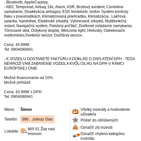
- Bluetooth, AppleCarplay,
- ABS, Tempomat, Airbag 18x, Alarm, ASR, Brzdový asistent, Centrálne
zamykanie, Deaktivácia airbagov, ESP, Imobilizér, Isofix•, Systém kontroly
tlaku v pneumatikách, Klimatizovaná priehradka, Klimatizácia , Lakťová
opierka, handsfree, Elektrické zrkadlá, Vyhrievané zrkadlá, Multifunkčný
volant, Navigačný systém, Palubný počítač, Diaľkové ovládanie zamykania,
Tónované sklá, Dotykový displej, Welcome light, Hmlovky, Ostrekovače
svetlometov,Svetelný senzor, Dažďový senzor,
Cena: 44.999€
Tel: 0904090941
- K VOZIDLU DOSTANETE FAKTÚRU A DOKLAD O ZAPLATENÍ DPH - TEDA
NEHROZÍ VÁM ZABAVENIE VOZIDLA KVÔLI DLHU NA DPH V RÁMCI
EURÓPSKEJ ÚNIE.
Možné financovanie od 10%.
Možné prihlásiť.
Cena: 43.999€ s DPH
Tel: 0904090941
Meno:
Šimon
Všetky inzeráty a hodnotenie
užívateľa
Telefón:
090... zobraz číslo
Pridať do obľúbených
Označiť zlý inzerát
965 01
Žiar nad
Lokalita:
Hronom
Označiť chybnú kategóriu
inzerátu