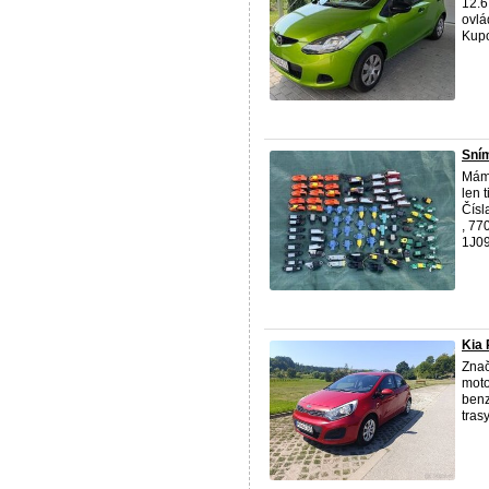
12.6
ovlá
Kupo
Sní
Mám 
len 
Čísl
, 7
1J09 
Kia R
Zna
moto
benz
tras