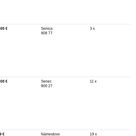
400 €
Senica
3 x
908 77
800 €
Senec
11 x
900 27
9 €
Námestovo
19 x