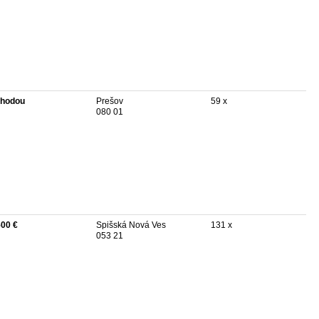
hodou
Prešov
59 x
080 01
500 €
Spišská Nová Ves
131 x
053 21