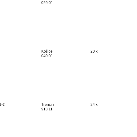
029 01
€
Košice
20 x
040 01
9 €
Trenčín
24 x
913 11