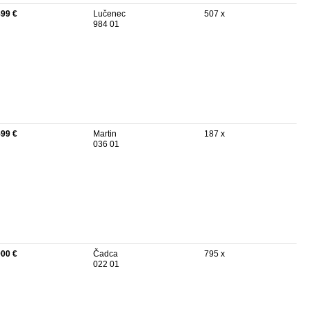
899 €
Lučenec
507 x
984 01
599 €
Martin
187 x
036 01
900 €
Čadca
795 x
022 01