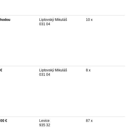
hodou
Liptovský Mikuláš
10 x
031 04
 €
Liptovský Mikuláš
8 x
031 04
000 €
Levice
87 x
935 32