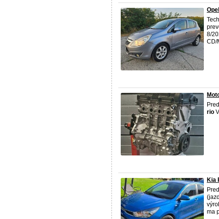
Opel
Tech
prev
8/20
CD/M
Mot
Pred
rio
V
Kia 
Pre
(jaz
výro
ma p