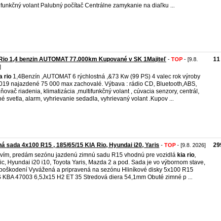
ifunkčný volant Palubný počítač Centrálne zamykanie na diaľku ...
Rio 1,4 benzin AUTOMAT 77.000km Kupované v SK 1Majiteľ
11
-
TOP
- [9.8.
]
a
rio
1,4Benzín ,AUTOMAT 6 rýchlostná ,&73 Kw (99 PS) 4 valec rok výroby
019 najazdené 75 000 max zachovalé. Výbava : rádio CD, Bluetooth,ABS,
lňovač riadenia, klimatizácia ,multifunkčný volant , cúvacia senzory, centrál,
é svetla, alarm, vyhrievanie sedadla, vyhrievaný volant .Kupov ...
á sada 4x100 R15 , 185/65/15 KIA Rio, Hyundai i20, Yaris
29
-
TOP
- [9.8. 2026]
vím, predám sezónu jazdenú zimnú sadu R15 vhodnú pre vozidlá
kia
rio
,
ic, Hyundai i20 i10, Toyota Yaris, Mazda 2 a pod. Sada je vo výbornom stave,
poškodení Vyvážená a pripravená na sezónu Hliníkové disky 5x100 R15
KBA 47003 6,5Jx15 H2 ET 35 Stredová diera 54,1mm Obuté zimné p ...