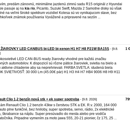
vím, predám zánovnú, minimálne jazdenú zimnú sadu R15 originál z Hyundai
ale pasuje aj na
kia
rio
, Picanto, Suzuki Swift, Mazda 2 Samotne disky sú však
né na veľmi široké spektrum vozidiel Kolesa sú vo vynikajucom stave, bez
hkoľvek známok používania Vyvážené a pripravené na sezón ...
 ŽIAROVKY LED CANBUS bi-LED bi-xenon H1 H7 H8 P21W BA15S
1 
- [9.8.
]
kosvietivé LED CAN-BUS ready žiarovky vhodné pre každú značku
ných automobilov. K dispozicií sú rôzne pätice žiaroviek, svietia na bielo a
 aktivne chladenie aby sa neprehrievali. FARBA SVETLA: studená biela
K SVIETIVOSŤ: 30 000 Lm (45.00€ pár) H1 H3 H4 H7 HB4 9006 H8 H9 H11
ult Clio 1,2 benzín nová stk + ek super spotreba
79
- [9.8. 2026]
ám Renault Clio 1.2 benzín 43kw s čerstvou STK a EK. R.v. 2000, 164 000
auto plne funkčné, bez hniloby, super spotreba, servo, rádio, 2x elektrické
, škrabance sa nájdu. Super presúvadlo do mesta alebo pre vodiča
atočníka. Pripadne vymením za moto jawa 555, 20-21 pionier, čz 175, 25 ...