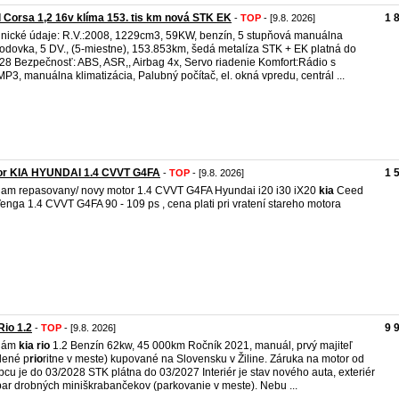
 Corsa 1,2 16v klíma 153. tis km nová STK EK
1 
-
TOP
- [9.8. 2026]
nické údaje: R.V.:2008, 1229cm3, 59KW, benzín, 5 stupňová manuálna
odovka, 5 DV., (5-miestne), 153.853km, šedá metalíza STK + EK platná do
28 Bezpečnosť: ABS, ASR,, Airbag 4x, Servo riadenie Komfort:Rádio s
P3, manuálna klimatizácia, Palubný počítač, el. okná vpredu, centrál ...
or KIA HYUNDAI 1.4 CVVT G4FA
1 
-
TOP
- [9.8. 2026]
am repasovany/ novy motor 1.4 CVVT G4FA Hyundai i20 i30 iX20
kia
Ceed
enga 1.4 CVVT G4FA 90 - 109 ps , cena plati pri vratení stareho motora
Rio 1.2
9 
-
TOP
- [9.8. 2026]
dám
kia
rio
1.2 Benzín 62kw, 45 000km Ročník 2021, manuál, prvý majiteľ
dené p
rio
ritne v meste) kupované na Slovensku v Žiline. Záruka na motor od
bcu je do 03/2028 STK plátna do 03/2027 Interiér je stav nového auta, exteriér
ar drobných miniškrabančekov (parkovanie v meste). Nebu ...