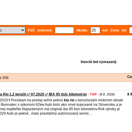
PSČ (miesto):
Okolie:
km Cena od:
Inzerát bol vymazaný.
Ce
z 358
a Rio 1.2 benzín ✅ 07.2020 ✅ IBA 95 tisíc kilometrov
8 
-
TOP
- [9.8. 2026]
.2020 ❗ Ponúkam na predaj veľmi peknú
kia
rio
s benzínovým motorom obsah
- štvorvalec s výkonom 62kw.Auto bolo ako nové kupované na Slovensku a je
rvej majiteľke.Najazdených má originál iba 95 tisíc kilometrov.Rok výroby je
020 Auto je pekné , malo pravidelný autorizovaný servis ...