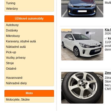
Mult
Tuning
Veterány
Úžitkové automobily
Autobusy
Kia 
Dodávky
2026
Mikrobusy
✅
ki
Karavany, obytné autá
11/2
posi
Nákladné autá
denn
Pick-up
Vozíky, prívesy
Stroje
Ostatné
Zimn
Havarované
Zdra
Ston
Náhradné diely
bez 
CMS 
Moto
Motocykle, Skútre