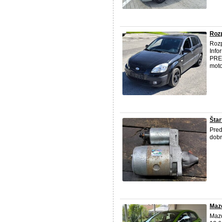
Rozp
Roz
Info
PRED
moto
Štar
Pred
dobr
Mazd
Mazd