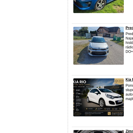
Pred
Pre
Naja
hist
rádi
DO+2
Kia 
Pon
stup
auto
maji
Zimn