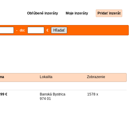
Obľúbené inzeráty
Moje inzeráty
Pridať inzerát
- do:
€
na
Lokalita
Zobrazenie
999 €
Banská Bystrica
1578 x
974 01