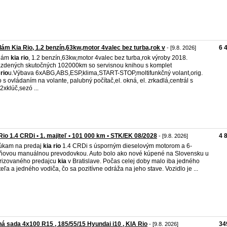
ám Kia Rio, 1.2 benzín,63kw,motor 4valec bez turba,rok v
6 
- [9.8. 2026]
dám
kia
rio
, 1.2 benzín,63kw,motor 4valec bez turba,rok výroby 2018.
zdených skutočných 102000km so servisnou knihou s komplet
ó
rio
u.Výbava 6xABG,ABS,ESP,klima,START-STOP,moltifunkčný volant,orig.
o s ovládaním na volante, palubný počítač,el. okná, el. zrkadlá,centrál s
xklúč,sezó ...
Rio 1.4 CRDi • 1. majiteľ • 101 000 km • STK/EK 08/2028
4 
- [9.8. 2026]
úkam na predaj
kia
rio
1.4 CRDi s úsporným dieselovým motorom a 6-
ňovou manuálnou prevodovkou. Auto bolo ako nové kúpené na Slovensku u
rizovaného predajcu
kia
v Bratislave. Počas celej doby malo iba jedného
teľa a jedného vodiča, čo sa pozitívne odráža na jeho stave. Vozidlo je ...
á sada 4x100 R15 , 185/55/15 Hyundai i10 , KIA Rio
34
- [9.8. 2026]