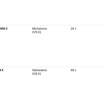
 900 €
Michalovce
26 x
079 01
9 €
Námestovo
86 x
029 01