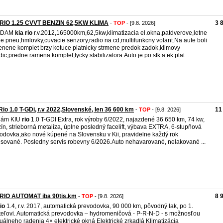
 RIO 1.25 CVVT BENZIN 62,5KW KLIMA
3 
-
TOP
- [9.8. 2026]
EDAM
kia
rio
r.v.2012,165000km,62,5kw,klimatizacia el.okna,patdverove,letne
e pneu,hmlovky,cuvacie senzory,radio na cd,multifunkcny volant.Na aute boli
nene komplet brzy kotuce platnicky strmene predok zadok,klimovy
dic,predne ramena komplet,tycky stabilizatora.Auto je po stk a ek plat ...
Rio 1.0 T-GDi, r.v 2022,Slovenské, len 36 600 km
11
-
TOP
- [9.8. 2026]
dám KIU
rio
1.0 T-GDI Extra, rok výroby 6/2022, najazdené 36 650 km, 74 kw,
ín, strieborná metalíza, úplne posledný facelift, výbava EXTRA, 6-stupňová
odovka,ako nové kúpené na Slovensku v Kii, pravidelne každý rok
isované. Posledny servis robevny 6/2026.Auto nehavarované, nelakované ...
 RIO AUTOMAT iba 90tis.km
8 
-
TOP
- [9.8. 2026]
io
1.4, r.v. 2017, automatická prevodovka, 90 000 km, pôvodný lak, po 1.
teľovi. Automatická prevodovka – hydromeničová - P-R-N-D - s možnosťou
álneho radenia 4× elektrické okná Elektrické zrkadlá Klimatizácia