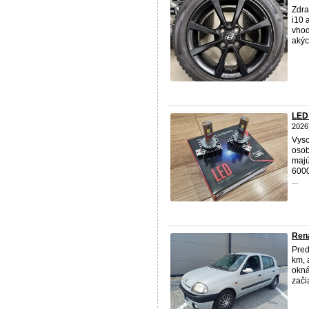
Zdra
i10 
vhod
akýc
LED
2026
Vyso
osob
majú
6000
...
Rena
Pred
km, 
okná
zači