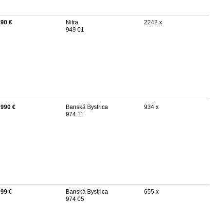
890 €
Nitra
2242 x
949 01
 990 €
Banská Bystrica
934 x
974 11
999 €
Banská Bystrica
655 x
974 05