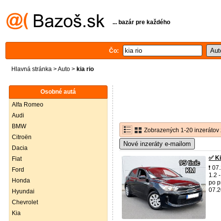
... bazár pre každého
Čo:
Hlavná stránka
>
Auto
>
kia rio
Osobné autá
Alfa Romeo
Audi
BMW
Zobrazených 1-20 inzerátov 
Citroën
Nové inzeráty e-mailom
Dacia
✅ Ki
Fiat
❗ 07
Ford
1.2 
Honda
po p
07.2
Hyundai
Chevrolet
Kia