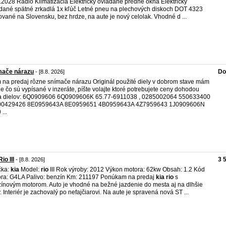
.2028 Radio Klimatizácia Elektricky ovládané predné okná Elektricky
dané spätné zrkadlá 1x kľúč Letné pneu na plechových diskoch DOT 4323
vané na Slovensku, bez hrdze, na aute je nový celolak. Vhodné d ...
mače nárazu
Do
- [8.8. 2026]
na predaj rôzne snímače nárazu Originál použité diely v dobrom stave mám
tie čo sú vypísané v inzeráte, píšte volajte ktoré potrebujete ceny dohodou
a dielov: 6Q0909606 6Q0909606K 65.77-6911038 , 0285002064 550633400
700429426 8E0959643A 8E0959651 4B0959643A 4Z7959643 1J0909606N
...
io III
3 
- [8.8. 2026]
čka:
kia
Model:
rio
III Rok výroby: 2012 Výkon motora: 62kw Obsah: 1.2 Kód
ra: G4LA Palivo: benzín Km: 211197 Ponúkam na predaj
kia
rio
s
ínovým motorom. Auto je vhodné na bežné jazdenie do mesta aj na dlhšie
y. Interiér je zachovalý po nefajčiarovi. Na aute je spravená nová ST ...