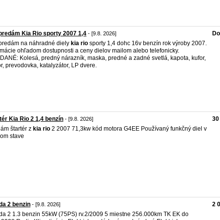
redám Kia Rio sporty 2007 1,4
Do
- [9.8. 2026]
predám na náhradné diely
kia
rio
sporty 1,4 dohc 16v benzín rok výroby 2007.
rmácie ohľadom dostupnosti a ceny dielov mailom alebo telefonicky.
ANÉ: Kolesá, predný nárazník, maska, predné a zadné svetlá, kapota, kufor,
r, prevodovka, katalyzátor, LP dvere.
tér Kia Rio 2 1,4 benzín
30
- [9.8. 2026]
ám štartér z
kia
rio
2 2007 71,3kw kód motora G4EE Používaný funkčný diel v
om stave
a 2 benzin
2 
- [9.8. 2026]
a 2 1.3 benzin 55kW (75PS) rv.2/2009 5 miestne 256.000km TK EK do