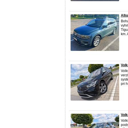
Alls
Boha
vyhr
Tigu
km. 
Volk
Volk
verz
syst
pri 
Vol
Vol
pods