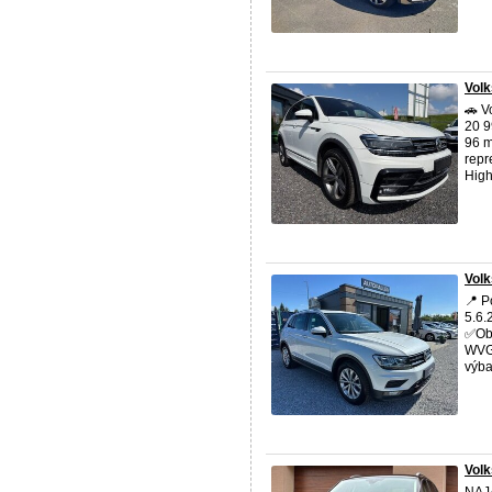
Vol
🚗 V
20 9
96 m
repr
Highl
Volk
📍 P
5.6.
✅Obj
WVGZ
výba 
Volk
NAJ