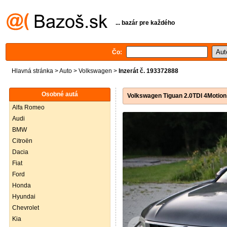
... bazár pre každého
Čo:
Hlavná stránka
>
Auto
>
Volkswagen
>
Inzerát č. 193372888
Osobné autá
Volkswagen Tiguan 2.0TDI 4Moti
Alfa Romeo
Audi
BMW
Citroën
Dacia
Fiat
Ford
Honda
Hyundai
Chevrolet
Kia