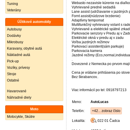
Webasto nezavisle kúrenie na diaľk
Tuning
Vyhrievané predné sedadlá
Veterány
Lane assist (udržiavanie v jazdných
Fornt assist(núdzove brzdenie)
Adaptívny tempomat
Úžitkové automobily
Multifunkčný vyhrievany volant s rad
Vyhrievané a elektrické spätné zrkad
Autobusy
Parkovacie senzory v Predu aj v Zad
Dodávky
Elektrické okná v predu aj v zadu
Voľba jazdných režimov
Mikrobusy
Parkovací assistent(sám parkuje)
Karavany, obytné autá
Parkovacia kamera
Nákladné autá
Jazdné režimy (Eco,normal,individual
.
Pick-up
Dovezené z Nemecka po prvom majit
Vozíky, prívesy
Cena je vrátane prihlásenia po sloven
Stroje
Bez škrabancov..
Ostatné
Viac informácií po tel: 0918797213
Havarované
Náhradné diely
Meno:
AutoLucas
Moto
Telefón:
+42... zobraz číslo
Motocykle, Skútre
Lokalita:
022 01
Čadca