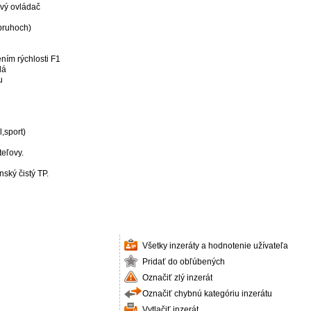
ový ovládač
 pruhoch)
ením rýchlosti F1
lá
u
,sport)
eľovy.
ský čistý TP.
Všetky inzeráty a hodnotenie užívateľa
Pridať do obľúbených
Označiť zlý inzerát
Označiť chybnú kategóriu inzerátu
Vytlačiť inzerát