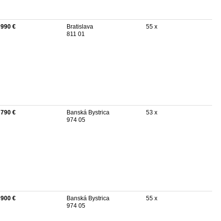
 990 €
Bratislava
55 x
811 01
 790 €
Banská Bystrica
53 x
974 05
 900 €
Banská Bystrica
55 x
974 05