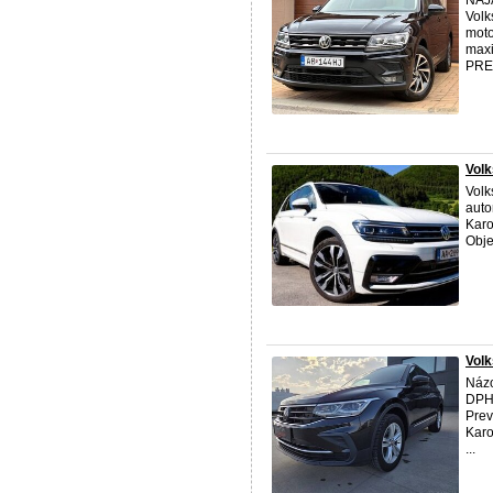
Volk
moto
maxi
PRE
Volk
Volk
auto
Karo
Obje
Volk
Názo
DPH!
Prev
Karo
...