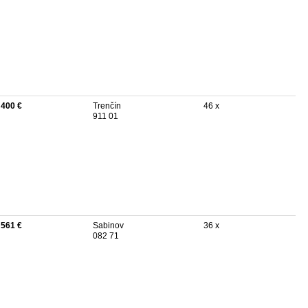
 400 €
Trenčín
46 x
911 01
 561 €
Sabinov
36 x
082 71