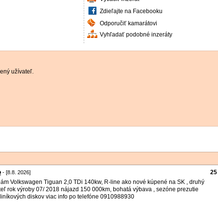
Zdieľajte na Facebooku
Odporučiť kamarátovi
Vyhľadať podobné inzeráty
ený užívateľ.
o
25
- [8.8. 2026]
ám Volkswagen Tiguan 2,0 TDi 140kw, R-line ako nové kúpené na SK , druhý
teľ rok výroby 07/ 2018 nájazd 150 000km, bohatá výbava , sezóne prezutie
liníkových diskov viac info po telefóne 0910988930