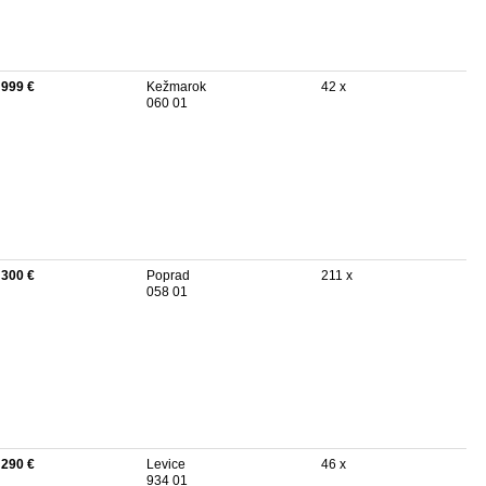
 999 €
Kežmarok
42 x
060 01
 300 €
Poprad
211 x
058 01
 290 €
Levice
46 x
934 01