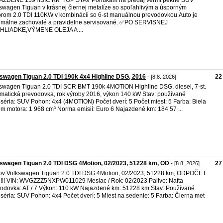
swagen Tiguan v krásnej čiernej metalíze so spoľahlivým a úsporným
rom 2.0 TDI 110KW v kombinácii so 6-st manuálnou prevodovkou.Auto je
málne zachovalé a pravidelne servisované. ✅️PO SERVISNEJ
HLIADKE,VÝMENE OLEJA A ...
swagen Tiguan 2.0 TDI 190k 4x4 Highline DSG, 2016
22
- [8.8. 2026]
swagen Tiguan 2.0 TDI SCR BMT 190k 4MOTION Highline DSG, diesel, 7-st.
matická prevodovka, rok výroby 2016, výkon 140 kW Stav: používané
séria: SUV Pohon: 4x4 (4MOTION) Počet dverí: 5 Počet miest: 5 Farba: Biela
m motora: 1 968 cm³ Norma emisií: Euro 6 Najazdené km: 184 57 ...
swagen Tiguan 2.0 TDI DSG 4Motion, 02/2023, 51228 km, OD
27
- [8.8. 2026]
v:Volkswagen Tiguan 2.0 TDI DSG 4Motion, 02/2023, 51228 km, ODPOČET
!! VIN: WVGZZZ5NXPW011029 Mesiac / Rok: 02/2023 Palivo: Nafta
odovka: AT / 7 Výkon: 110 kW Najazdené km: 51228 km Stav: Používané
séria: SUV Pohon: 4x4 Počet dverí: 5 Miest na sedenie: 5 Farba: Čierna met