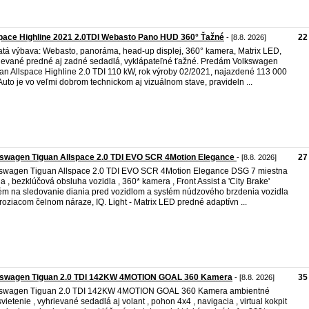
pace Highline 2021 2.0TDI Webasto Pano HUD 360° Ťažné
22
- [8.8. 2026]
tá výbava: Webasto, panoráma, head-up displej, 360° kamera, Matrix LED,
ievané predné aj zadné sedadlá, vyklápateľné ťažné. Predám Volkswagen
an Allspace Highline 2.0 TDI 110 kW, rok výroby 02/2021, najazdené 113 000
Auto je vo veľmi dobrom technickom aj vizuálnom stave, pravideln ...
swagen Tiguan Allspace 2.0 TDI EVO SCR 4Motion Elegance
27
- [8.8. 2026]
swagen Tiguan Allspace 2.0 TDI EVO SCR 4Motion Elegance DSG 7 miestna
ia , bezklúčová obsluha vozidla , 360* kamera , Front Assist a 'City Brake'
ém na sledovanie diania pred vozidlom a systém núdzového brzdenia vozidla
hroziacom čelnom náraze, IQ. Light - Matrix LED predné adaptívn ...
kswagen Tiguan 2.0 TDI 142KW 4MOTION GOAL 360 Kamera
35
- [8.8. 2026]
kswagen Tiguan 2.0 TDI 142KW 4MOTION GOAL 360 Kamera ambientné
vietenie , vyhrievané sedadlá aj volant , pohon 4x4 , navigacia , virtual kokpit