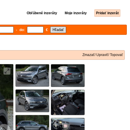
Obľúbené inzeráty
Moje inzeráty
Pridať inzerát
- do:
€
Zmazať/ Upraviť/ Topovať