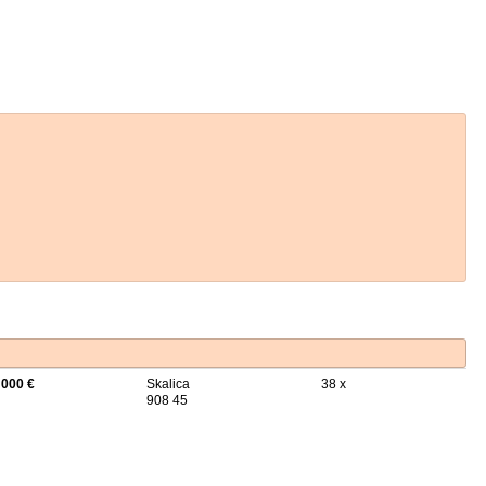
 000 €
Skalica
38 x
908 45