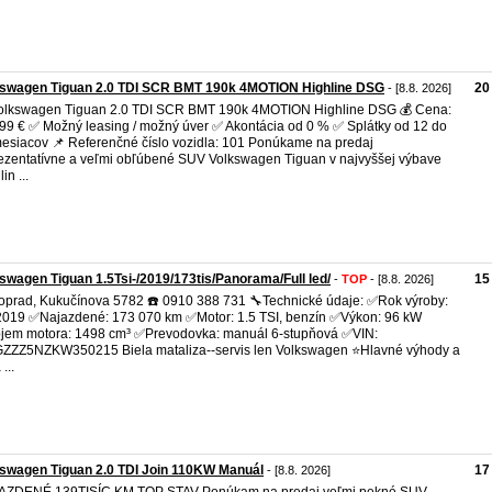
kswagen Tiguan 2.0 TDI SCR BMT 190k 4MOTION Highline DSG
20
- [8.8. 2026]
olkswagen Tiguan 2.0 TDI SCR BMT 190k 4MOTION Highline DSG 💰 Cena:
99 € ✅ Možný leasing / možný úver ✅ Akontácia od 0 % ✅ Splátky od 12 do
esiacov 📌 Referenčné číslo vozidla: 101 Ponúkame na predaj
ezentatívne a veľmi obľúbené SUV Volkswagen Tiguan v najvyššej výbave
in ...
swagen Tiguan 1.5Tsi-/2019/173tis/Panorama/Full led/
15
-
TOP
- [8.8. 2026]
oprad, Kukučínova 5782 ☎️ 0910 388 731 🔧Technické údaje: ✅Rok výroby:
2019 ✅Najazdené: 173 070 km ✅Motor: 1.5 TSI, benzín ✅Výkon: 96 kW
em motora: 1498 cm³ ✅Prevodovka: manuál 6-stupňová ✅VIN:
ZZ5NZKW350215 Biela mataliza--servis len Volkswagen ⭐Hlavné výhody a
...
swagen Tiguan 2.0 TDI Join 110KW Manuál
17
- [8.8. 2026]
AZDENÉ 139TISÍC KM TOP STAV Ponúkam na predaj veľmi pekné SUV