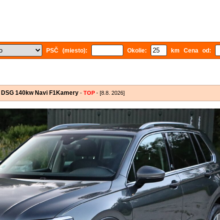
PSČ (miesto):
Okolie:
km Cena od:
on DSG 140kw Navi F1Kamery
-
TOP
- [8.8. 2026]