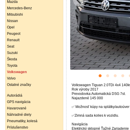
Mazda
Mercedes-Benz
Mitsubishi
Nissan
Opel
Peugeot
Renault
Seat
Suzuki
Škoda
Toyota
Volkswagen
Volvo
Ostatné značky
Volkswagen Tiguan 2.0TDi 4x4 140
Rok výroby 2017
Prevodovka:Automatická DSG 7st.
Autorádiá
Najazdené 145 000
GPS navigácia
✅ Možnosť kúpy na splátky/autoúver
Havarované
Náhradné diely
✅️Zimná sada kolies k vozidlu.
Pneumatiky, kolesá
Navigácia
Príslušenstvo
Elektrický sklopné Ťažné Zariadenie