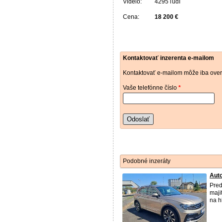
Videlo:
4295 ľudí
Cena:
18 200 €
Kontaktovať inzerenta e-mailom
Kontaktovať e-mailom môže iba over
Vaše telefónne číslo
*
Odoslať
Podobné inzeráty
Aut
Pred
maji
na h