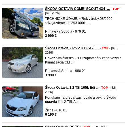
ŠKODA OCTAVIA COMBI SCOUT 4X4- ...
-
TOP
-
[8.8. 2026]
TECHNICKÉ ÚDAJE: ✅️Rok výroby:08/2009
✅️Najazdené km:293.000k ...
Rimavská Sobota - 979 01
3 999 €
Škoda Octavia 2 RS 2.0 TFSI 20 ...
-
TOP
- [8.8.
2026]
Dovoz Švajčiarsko ,CLO zaplatené v cene vozidla.
Klimatizácia CLI ...
Rimavská Sobota - 980 21
3 990 €
Škoda Octavia 1.2 TSI 105k Edi ...
-
TOP
- [8.8.
2026]
Ponúkam na predaj zachovalú a peknú Škodu
octavia
III 1.2 TSI. Au ...
Žilina - 010 01
6 190 €