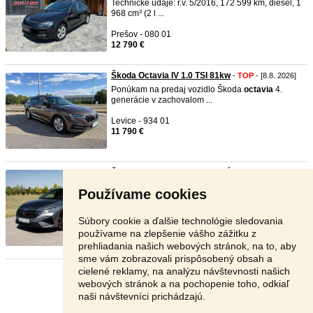
Technické údaje: r.v. 5/2016, 172 599 km, diesel, 1
968 cm³ (2 l ...
Prešov - 080 01
12 790 €
Škoda Octavia IV 1.0 TSI 81kw
-
TOP
- [8.8. 2026]
Ponúkam na predaj vozidlo Škoda
octavia
4.
generácie v zachovalom ...
Levice - 934 01
11 790 €
Škoda Octavia RS 2,0TSI, v ZÁR ...
-
TOP
- [8.8.
2026]
Používame cookies
Škoda
octavia
RS 2,0 TSI Odpočet DPH, uvedená
cena s DPH 36.90 ...
Súbory cookie a ďalšie technológie sledovania
Senec - 903 01
používame na zlepšenie vášho zážitku z
36 900 €
prehliadania našich webových stránok, na to, aby
sme vám zobrazovali prispôsobený obsah a
cielené reklamy, na analýzu návštevnosti našich
Stránka:
1
2
3
Ďalšia
webových stránok a na pochopenie toho, odkiaľ
naši návštevníci prichádzajú.