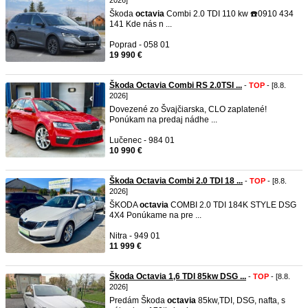
2026]
Škoda
octavia
Combi 2.0 TDI 110 kw ☎️0910 434
141 Kde nás n ...
Poprad - 058 01
19 990 €
Škoda Octavia Combi RS 2.0TSI ...
-
TOP
- [8.8.
2026]
Dovezené zo Švajčiarska, CLO zaplatené!
Ponúkam na predaj nádhe ...
Lučenec - 984 01
10 990 €
Škoda Octavia Combi 2.0 TDI 18 ...
-
TOP
- [8.8.
2026]
ŠKODA
octavia
COMBI 2.0 TDI 184K STYLE DSG
4X4 Ponúkame na pre ...
Nitra - 949 01
11 999 €
Škoda Octavia 1,6 TDI 85kw DSG ...
-
TOP
- [8.8.
2026]
Predám Škoda
octavia
85kw,TDI, DSG, nafta, s