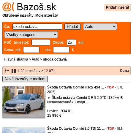
Pridať inzerát
Obľúbené inzeráty
,
Moje inzeráty
Čo:
PSČ (miesto):
Okolie:
km
Cena od:
- do:
€
Hlavná stránka
>
Auto
>
skoda octavia
Cena
1-20 inzerátov z 12 071
Nové inzeráty e-mailom
Škoda Octavia Combi III RS 4x4 ...
-
TOP
- [8.8.
2026]
🔹 Škoda
octavia
Combi 3 RS 2.0TDI 135kw 🌟
Nehavarované • 1.majit ...
Levice - 934 01
15 990 €
Škoda Octavia Combi 2.0 TDI 11 ...
-
TOP
- [8.8.