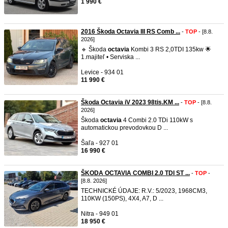
1 990 €
2016 Škoda Octavia III RS Comb ...
-
TOP
- [8.8.
2026]
🔹 Škoda
octavia
Kombi 3 RS 2,0TDI 135kw 🌟
1.majiteľ • Serviska ...
Levice - 934 01
11 990 €
Škoda Octavia iV 2023 98tis.KM ...
-
TOP
- [8.8.
2026]
Škoda
octavia
4 Combi 2.0 TDi 110kW s
automatickou prevodovkou D ...
Šaľa - 927 01
16 990 €
ŠKODA OCTAVIA COMBI 2.0 TDI ST ...
-
TOP
-
[8.8. 2026]
TECHNICKÉ ÚDAJE: R.V.: 5/2023, 1968CM3,
110KW (150PS), 4X4, A7, D ...
Nitra - 949 01
18 950 €