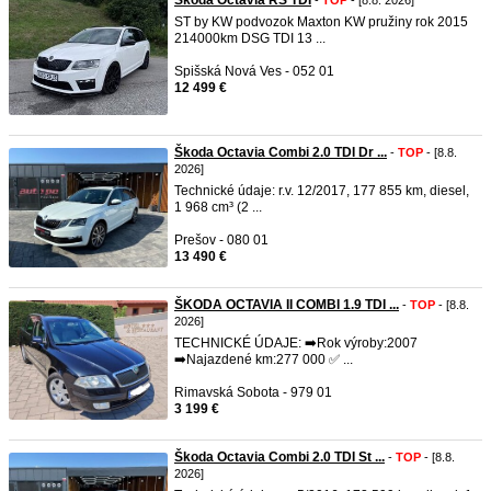
Škoda Octavia RS TDI
-
TOP
- [8.8. 2026]
ST by KW podvozok Maxton KW pružiny rok 2015
214000km DSG TDI 13 ...
Spišská Nová Ves - 052 01
12 499 €
Škoda Octavia Combi 2.0 TDI Dr ...
-
TOP
- [8.8.
2026]
Technické údaje: r.v. 12/2017, 177 855 km, diesel,
1 968 cm³ (2 ...
Prešov - 080 01
13 490 €
ŠKODA OCTAVIA II COMBI 1.9 TDI ...
-
TOP
- [8.8.
2026]
TECHNICKÉ ÚDAJE: ➡️Rok výroby:2007
➡️Najazdené km:277 000 ✅️ ...
Rimavská Sobota - 979 01
3 199 €
Škoda Octavia Combi 2.0 TDI St ...
-
TOP
- [8.8.
2026]