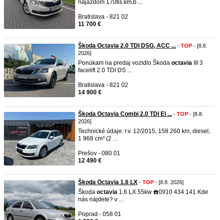
nájazdom 170tis.km,b ...
Bratislava - 821 02
11 700 €
Škoda Octavia 2.0 TDI DSG, ACC ...
-
TOP
- [8.8.
2026]
Ponúkam na predaj vozidlo Škoda
octavia
III 3
facelift 2.0 TDI DS ...
Bratislava - 821 02
14 900 €
Škoda Octavia Combi 2.0 TDI El ...
-
TOP
- [8.8.
2026]
Technické údaje: r.v. 12/2015, 158 260 km, diesel,
1 968 cm³ (2 ...
Prešov - 080 01
12 490 €
Škoda Octavia 1.6 LX
-
TOP
- [8.8. 2026]
Škoda
octavia
1.6 LX 55kw ☎️0910 434 141 Kde
nás nájdete? v ...
Poprad - 058 01