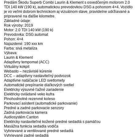
Predám Škodu Superb Combi Laurin & Klement s osvedčeným motorom 2.0
TDI 140 kW (190 k), automatickou prevodovkou DSG a pohonom 4×4. Vozidlo
je vo veľmi dobrom technickom aj vizuálnom stave, pravidelne udržiavané a
pripravené na ďalšie kilometre.
Základné údaje:
Rok výroby: 2019
Motor: 2.0 TDI 140 kW (190 k)
Prevodovka: DSG automat
Pohon: 4×4
Najazdené: 190 xxx km
Farba: sivá metalíza
Výbava:
Laurin & Klement
Adaptívny tempomat (ACC)
Virtuálny kokpit
Webasto – nezávislé kúrenie
DCC – adaptívny nastaviteľný podvozok
Adaptívne natáčacie LED svetlomety
Automatické prepínanie diaľkových svetiel
Elektricky výsuvné ťažné zariadenie
Elektricky ovládané veko kufra
Plnohodnotné rezervné koleso
Parkovací asistent (automatické parkovanie)
Predné a zadné parkovacie senzory
Zadná parkovacia kamera
Audiosystém Canton
Elektricky nastaviteľné kožené predné sedadlá s pamäťou
Masážna funkcia sedadla vodiča
Vyhrievané a ventilované predné sedadlá
Vyhrievané zadné sedadlá