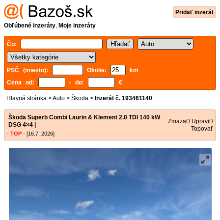
Pridať inzerát
Obľúbené inzeráty
,
Moje inzeráty
Čo:
PSČ (miesto):
Okolie:
km
Cena od:
- do:
€
Hlavná stránka
>
Auto
>
Škoda
>
Inzerát č. 193461140
Škoda Superb Combi Laurin & Klement 2.0 TDI 140 kW
Zmazať/ Upraviť/
DSG 4×4 |
Topovať
-
TOP
- [16.7. 2026]