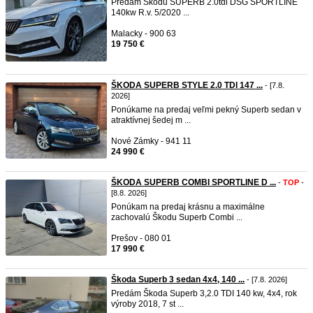
Predám Škodu SUPERB 2.0tdi DSG SPORTLINE
140kw R.v. 5/2020 ...
Malacky - 900 63
19 750 €
ŠKODA SUPERB STYLE 2.0 TDI 147 ...
- [7.8.
2026]
Ponúkame na predaj veľmi pekný Superb sedan v
atraktívnej šedej m ...
Nové Zámky - 941 11
24 990 €
ŠKODA SUPERB COMBI SPORTLINE D ...
-
TOP
-
[8.8. 2026]
Ponúkam na predaj krásnu a maximálne
zachovalú Škodu Superb Combi ...
Prešov - 080 01
17 990 €
Škoda Superb 3 sedan 4x4, 140 ...
- [7.8. 2026]
Predám Škoda Superb 3,2.0 TDI 140 kw, 4x4, rok
výroby 2018, 7 st ...