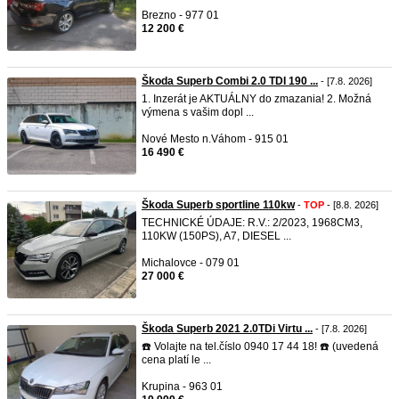
Brezno - 977 01
12 200 €
Škoda Superb Combi 2.0 TDI 190 ...
- [7.8. 2026]
1. Inzerát je AKTUÁLNY do zmazania! 2. Možná
výmena s vašim dopl ...
Nové Mesto n.Váhom - 915 01
16 490 €
Škoda Superb sportline 110kw
-
TOP
- [8.8. 2026]
TECHNICKÉ ÚDAJE: R.V.: 2/2023, 1968CM3,
110KW (150PS), A7, DIESEL ...
Michalovce - 079 01
27 000 €
Škoda Superb 2021 2.0TDi Virtu ...
- [7.8. 2026]
☎️ Volajte na tel.číslo 0940 17 44 18! ☎️ (uvedená
cena platí le ...
Krupina - 963 01