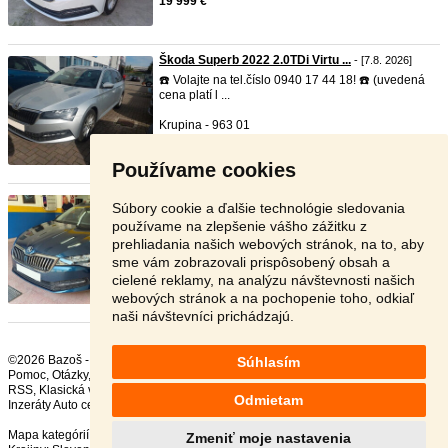
19 999 €
Škoda Superb 2022 2.0TDi Virtu ...
- [7.8. 2026]
☎️ Volajte na tel.číslo 0940 17 44 18! ☎️ (uvedená
cena platí l ...
Krupina - 963 01
16 999 €
Používame cookies
Škoda Superb 2023 2.0TDi Virtu ...
- [7.8. 2026]
Súbory cookie a ďalšie technológie sledovania
☎️ Volajte na tel.číslo 0940 17 44 18! ☎️ (uvedená
používame na zlepšenie vášho zážitku z
cena platí le ...
prehliadania našich webových stránok, na to, aby
sme vám zobrazovali prispôsobený obsah a
Krupina - 963 01
cielené reklamy, na analýzu návštevnosti našich
15 990 €
webových stránok a na pochopenie toho, odkiaľ
naši návštevníci prichádzajú.
©2026 Bazoš -
Inzercia, bazár Škoda
Súhlasím
Pomoc
,
Otázky
,
Hodnotenie
,
Kontakt
,
Reklama
,
Podmienky
,
Ochrana údajov
,
RSS
,
Odmietam
Inzeráty Auto celkom:
232457
, za 24 hodín:
11867
Mapa kategórií
,
Najvyhľadávanejšie výrazy
Zmeniť moje nastavenia