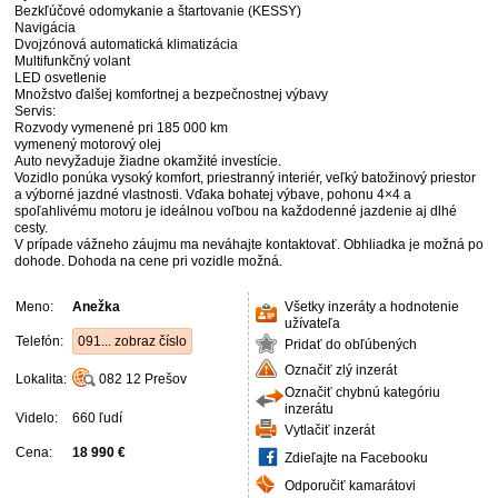
Bezkľúčové odomykanie a štartovanie (KESSY)
Navigácia
Dvojzónová automatická klimatizácia
Multifunkčný volant
LED osvetlenie
Množstvo ďalšej komfortnej a bezpečnostnej výbavy
Servis:
Rozvody vymenené pri 185 000 km
vymenený motorový olej
Auto nevyžaduje žiadne okamžité investície.
Vozidlo ponúka vysoký komfort, priestranný interiér, veľký batožinový priestor
a výborné jazdné vlastnosti. Vďaka bohatej výbave, pohonu 4×4 a
spoľahlivému motoru je ideálnou voľbou na každodenné jazdenie aj dlhé
cesty.
V prípade vážneho záujmu ma neváhajte kontaktovať. Obhliadka je možná po
dohode. Dohoda na cene pri vozidle možná.
Meno:
Anežka
Všetky inzeráty a hodnotenie
užívateľa
Telefón:
091... zobraz číslo
Pridať do obľúbených
Označiť zlý inzerát
Lokalita:
082 12
Prešov
Označiť chybnú kategóriu
inzerátu
Videlo:
660 ľudí
Vytlačiť inzerát
Cena:
18 990 €
Zdieľajte na Facebooku
Odporučiť kamarátovi