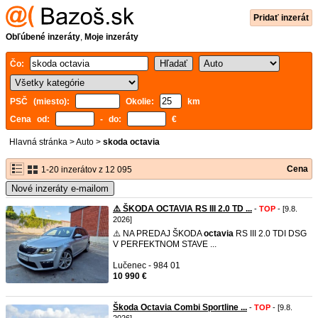
Pridať inzerát
Obľúbené inzeráty
,
Moje inzeráty
Čo:
PSČ (miesto):
Okolie:
km
Cena od:
- do:
€
Hlavná stránka
>
Auto
>
skoda octavia
Cena
1-20 inzerátov z 12 095
Nové inzeráty e-mailom
⚠️ ŠKODA OCTAVIA RS III 2.0 TD ...
-
TOP
- [9.8.
2026]
⚠️ NA PREDAJ ŠKODA
octavia
RS III 2.0 TDI DSG
V PERFEKTNOM STAVE ...
Lučenec - 984 01
10 990 €
Škoda Octavia Combi Sportline ...
-
TOP
- [9.8.