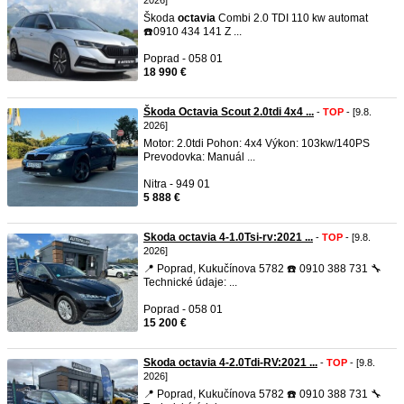
2026]
Škoda
octavia
Combi 2.0 TDI 110 kw automat
☎️0910 434 141 Z ...
Poprad - 058 01
18 990 €
Škoda Octavia Scout 2.0tdi 4x4 ...
-
TOP
- [9.8.
2026]
Motor: 2.0tdi Pohon: 4x4 Výkon: 103kw/140PS
Prevodovka: Manuál ...
Nitra - 949 01
5 888 €
Skoda octavia 4-1.0Tsi-rv:2021 ...
-
TOP
- [9.8.
2026]
📍 Poprad, Kukučínova 5782 ☎️ 0910 388 731 🔧
Technické údaje: ...
Poprad - 058 01
15 200 €
Skoda octavia 4-2.0Tdi-RV:2021 ...
-
TOP
- [9.8.
2026]
📍 Poprad, Kukučínova 5782 ☎️ 0910 388 731 🔧