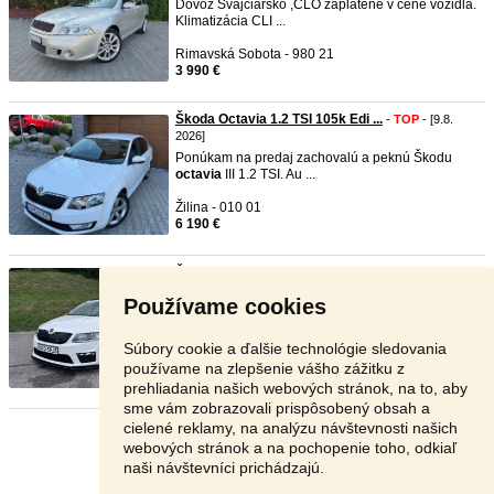
Dovoz Švajčiarsko ,CLO zaplatené v cene vozidla.
Klimatizácia CLI ...
Rimavská Sobota - 980 21
3 990 €
Škoda Octavia 1.2 TSI 105k Edi ...
-
TOP
- [9.8.
2026]
Ponúkam na predaj zachovalú a peknú Škodu
octavia
III 1.2 TSI. Au ...
Žilina - 010 01
6 190 €
Škoda Octavia RS TDI
-
TOP
- [9.8. 2026]
ST by KW podvozok Maxton KW pružiny rok 2015
Používame cookies
214000km DSG TDI 13 ...
Spišská Nová Ves - 052 01
Súbory cookie a ďalšie technológie sledovania
12 499 €
používame na zlepšenie vášho zážitku z
prehliadania našich webových stránok, na to, aby
sme vám zobrazovali prispôsobený obsah a
cielené reklamy, na analýzu návštevnosti našich
Stránka:
1
2
3
Ďalšia
webových stránok a na pochopenie toho, odkiaľ
naši návštevníci prichádzajú.