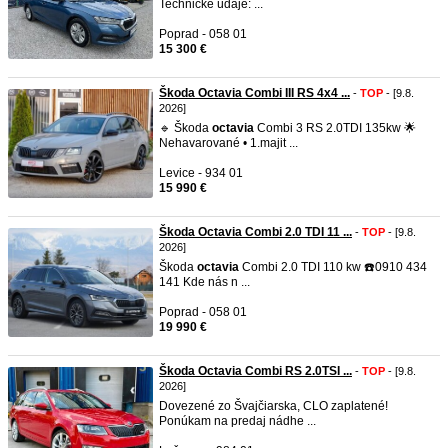
Technické údaje: ...
Poprad - 058 01
15 300 €
Škoda Octavia Combi III RS 4x4 ...
-
TOP
- [9.8.
2026]
🔹 Škoda
octavia
Combi 3 RS 2.0TDI 135kw 🌟
Nehavarované • 1.majit ...
Levice - 934 01
15 990 €
Škoda Octavia Combi 2.0 TDI 11 ...
-
TOP
- [9.8.
2026]
Škoda
octavia
Combi 2.0 TDI 110 kw ☎️0910 434
141 Kde nás n ...
Poprad - 058 01
19 990 €
Škoda Octavia Combi RS 2.0TSI ...
-
TOP
- [9.8.
2026]
Dovezené zo Švajčiarska, CLO zaplatené!
Ponúkam na predaj nádhe ...