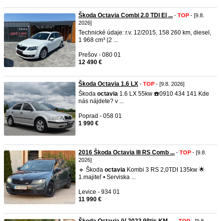
Škoda Octavia Combi 2.0 TDI El ...
-
TOP
- [9.8.
2026]
Technické údaje: r.v. 12/2015, 158 260 km, diesel,
1 968 cm³ (2 ...
Prešov - 080 01
12 490 €
Škoda Octavia 1.6 LX
-
TOP
- [9.8. 2026]
Škoda
octavia
1.6 LX 55kw ☎️0910 434 141 Kde
nás nájdete? v ...
Poprad - 058 01
1 990 €
2016 Škoda Octavia III RS Comb ...
-
TOP
- [9.8.
2026]
🔹 Škoda
octavia
Kombi 3 RS 2,0TDI 135kw 🌟
1.majiteľ • Serviska ...
Levice - 934 01
11 990 €