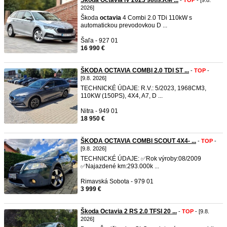
Škoda Octavia iV 2023 98tis.KM ...
-
TOP
- [9.8.
2026]
Škoda
octavia
4 Combi 2.0 TDi 110kW s
automatickou prevodovkou D ...
Šaľa - 927 01
16 990 €
ŠKODA OCTAVIA COMBI 2.0 TDI ST ...
-
TOP
-
[9.8. 2026]
TECHNICKÉ ÚDAJE: R.V.: 5/2023, 1968CM3,
110KW (150PS), 4X4, A7, D ...
Nitra - 949 01
18 950 €
ŠKODA OCTAVIA COMBI SCOUT 4X4- ...
-
TOP
-
[9.8. 2026]
TECHNICKÉ ÚDAJE: ✅️Rok výroby:08/2009
✅️Najazdené km:293.000k ...
Rimavská Sobota - 979 01
3 999 €
Škoda Octavia 2 RS 2.0 TFSI 20 ...
-
TOP
- [9.8.
2026]