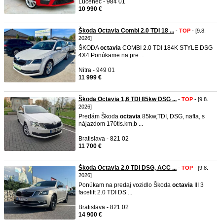
Lučenec - 984 01
10 990 €
Škoda Octavia Combi 2.0 TDI 18 ...
-
TOP
- [9.8.
2026]
ŠKODA
octavia
COMBI 2.0 TDI 184K STYLE DSG
4X4 Ponúkame na pre ...
Nitra - 949 01
11 999 €
Škoda Octavia 1,6 TDI 85kw DSG ...
-
TOP
- [9.8.
2026]
Predám Škoda
octavia
85kw,TDI, DSG, nafta, s
nájazdom 170tis.km,b ...
Bratislava - 821 02
11 700 €
Škoda Octavia 2.0 TDI DSG, ACC ...
-
TOP
- [9.8.
2026]
Ponúkam na predaj vozidlo Škoda
octavia
III 3
facelift 2.0 TDI DS ...
Bratislava - 821 02
14 900 €