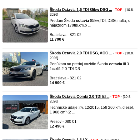
Škoda Octavia 1,6 TDI 85kw DSG ...
-
TOP
- [10.8.
2026]
Predám Škoda
octavia
85kw,TDI, DSG, nafta, s
nájazdom 170tis.km,b ...
Bratislava - 821 02
11 700 €
Škoda Octavia 2.0 TDI DSG, ACC ...
-
TOP
- [10.8.
2026]
Ponúkam na predaj vozidlo Škoda
octavia
III 3
facelift 2.0 TDI DS ...
Bratislava - 821 02
14 900 €
Škoda Octavia Combi 2.0 TDI El ...
-
TOP
- [10.8.
2026]
Technické údaje: r.v. 12/2015, 158 260 km, diesel,
1 968 cm³ (2 ...
Prešov - 080 01
12 490 €