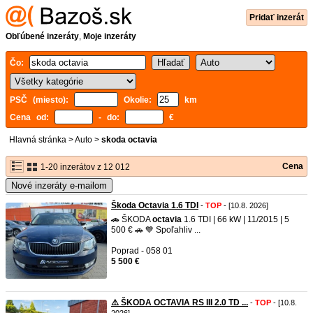
Pridať inzerát
Obľúbené inzeráty
,
Moje inzeráty
Čo:
PSČ (miesto):
Okolie:
km
Cena od:
- do:
€
Hlavná stránka
>
Auto
>
skoda octavia
Cena
1-20 inzerátov z 12 012
Nové inzeráty e-mailom
Škoda Octavia 1.6 TDI
-
TOP
- [10.8. 2026]
🚗 ŠKODA
octavia
1.6 TDI | 66 kW | 11/2015 | 5
500 € 🚗 💙 Spoľahliv ...
Poprad - 058 01
5 500 €
⚠️ ŠKODA OCTAVIA RS III 2.0 TD ...
-
TOP
- [10.8.