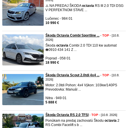
2026]
⚠️ NA PREDAJ ŠKODA
octavia
RS III 2.0 TDI DSG
V PERFEKTNOM STAVE ...
Lučenec - 984 01
10 990 €
Škoda Octavia Combi Sportline ...
-
TOP
- [10.8.
2026]
Škoda
octavia
Combi 2.0 TDI 110 kw automat
☎️0910 434 141 Z ...
Poprad - 058 01
18 990 €
Škoda Octavia Scout 2.0tdi 4x4 ...
-
TOP
- [10.8.
2026]
Motor: 2.0tdi Pohon: 4x4 Výkon: 103kw/140PS
Prevodovka: Manuál ...
Nitra - 949 01
5 888 €
Škoda Octavia RS 2.0 TFSI
-
TOP
- [10.8. 2026]
Ponúkam na predaj zachovalú Škodu
octavia
2
RS Combi Facelift s b ...