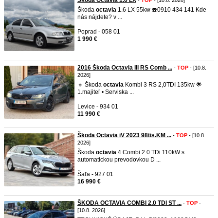
Škoda Octavia 1.6 LX
-
TOP
- [10.8. 2026]
Škoda
octavia
1.6 LX 55kw ☎️0910 434 141 Kde
nás nájdete? v ...
Poprad - 058 01
1 990 €
2016 Škoda Octavia III RS Comb ...
-
TOP
- [10.8.
2026]
🔹 Škoda
octavia
Kombi 3 RS 2,0TDI 135kw 🌟
1.majiteľ • Serviska ...
Levice - 934 01
11 990 €
Škoda Octavia iV 2023 98tis.KM ...
-
TOP
- [10.8.
2026]
Škoda
octavia
4 Combi 2.0 TDi 110kW s
automatickou prevodovkou D ...
Šaľa - 927 01
16 990 €
ŠKODA OCTAVIA COMBI 2.0 TDI ST ...
-
TOP
-
[10.8. 2026]