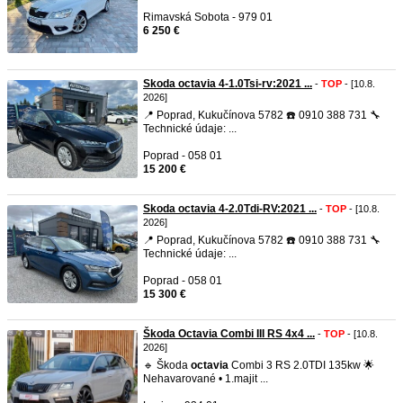
Rimavská Sobota - 979 01
6 250 €
Skoda octavia 4-1.0Tsi-rv:2021 ...
-
TOP
- [10.8.
2026]
📍 Poprad, Kukučínova 5782 ☎️ 0910 388 731 🔧
Technické údaje: ...
Poprad - 058 01
15 200 €
Skoda octavia 4-2.0Tdi-RV:2021 ...
-
TOP
- [10.8.
2026]
📍 Poprad, Kukučínova 5782 ☎️ 0910 388 731 🔧
Technické údaje: ...
Poprad - 058 01
15 300 €
Škoda Octavia Combi III RS 4x4 ...
-
TOP
- [10.8.
2026]
🔹 Škoda
octavia
Combi 3 RS 2.0TDI 135kw 🌟
Nehavarované • 1.majit ...