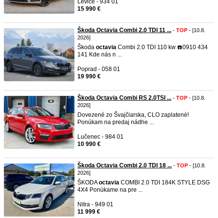
Levice - 934 01
15 990 €
Škoda Octavia Combi 2.0 TDI 11 ...
-
TOP
- [10.8.
2026]
Škoda
octavia
Combi 2.0 TDI 110 kw ☎️0910 434
141 Kde nás n ...
Poprad - 058 01
19 990 €
Škoda Octavia Combi RS 2.0TSI ...
-
TOP
- [10.8.
2026]
Dovezené zo Švajčiarska, CLO zaplatené!
Ponúkam na predaj nádhe ...
Lučenec - 984 01
10 990 €
Škoda Octavia Combi 2.0 TDI 18 ...
-
TOP
- [10.8.
2026]
ŠKODA
octavia
COMBI 2.0 TDI 184K STYLE DSG
4X4 Ponúkame na pre ...
Nitra - 949 01
11 999 €