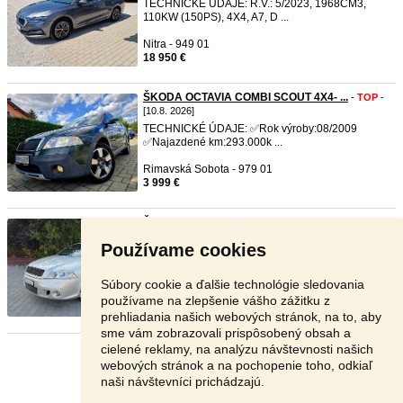
TECHNICKÉ ÚDAJE: R.V.: 5/2023, 1968CM3,
110KW (150PS), 4X4, A7, D ...
Nitra - 949 01
18 950 €
ŠKODA OCTAVIA COMBI SCOUT 4X4- ...
-
TOP
-
[10.8. 2026]
TECHNICKÉ ÚDAJE: ✅️Rok výroby:08/2009
✅️Najazdené km:293.000k ...
Rimavská Sobota - 979 01
3 999 €
Škoda Octavia 2 RS 2.0 TFSI 20 ...
-
TOP
- [10.8.
2026]
Používame cookies
Dovoz Švajčiarsko ,CLO zaplatené v cene vozidla.
Klimatizácia CLI ...
Súbory cookie a ďalšie technológie sledovania
Rimavská Sobota - 980 21
používame na zlepšenie vášho zážitku z
3 990 €
prehliadania našich webových stránok, na to, aby
sme vám zobrazovali prispôsobený obsah a
cielené reklamy, na analýzu návštevnosti našich
Stránka:
1
2
3
Ďalšia
webových stránok a na pochopenie toho, odkiaľ
naši návštevníci prichádzajú.