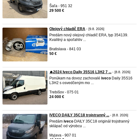
Šaľa - 951 32
29 500 €
Olejový chladič ERA
- [9.8. 2026]
Predám nový olejový chladič ERA, typ 354139.
Kvalitný a spoľahliv ...
Bratislava - 841 03
50 €
🔥2024 Iveco Daily 35S16 L3H2 7 ...
- [8.8. 2026]
Ponúkam na dovoz zachovalé
iveco
Daily 35S16
L3H2 s osvedčeným mo ...
Trebišov - 075 01
24 000 €
IVECO DAILY 35C18 trojstranný ...
- [8.8. 2026]
Predám
iveco
DAILY 35C18 originál trojstranný
sklápač od výrobcu ...
Myjava - 907 01