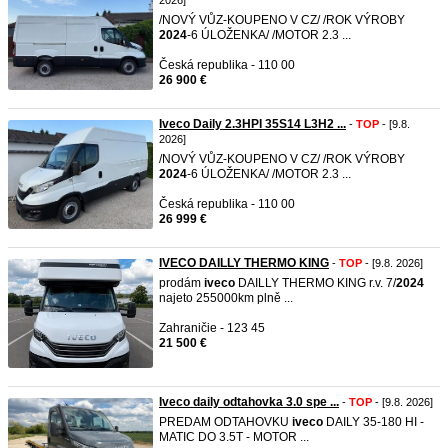
2026]
/NOVÝ VŮZ-KOUPENO V CZ/ /ROK VÝROBY
2024
-6 ÚLOŽENKA/ /MOTOR 2.3 ...
Česká republika - 110 00
26 900 €
Iveco Daily 2.3HPI 35S14 L3H2 ...
-
TOP
- [9.8.
2026]
/NOVÝ VŮZ-KOUPENO V CZ/ /ROK VÝROBY
2024
-6 ÚLOŽENKA/ /MOTOR 2.3 ...
Česká republika - 110 00
26 999 €
IVECO DAILLY THERMO KING
-
TOP
- [9.8. 2026]
prodám
iveco
DAILLY THERMO KING r.v. 7/
2024
najeto 255000km plně ...
Zahraničie - 123 45
21 500 €
Iveco daily odtahovka 3.0 spe ...
-
TOP
- [9.8. 2026]
PREDAM ODTAHOVKU
iveco
DAILY 35-180 HI -
MATIC DO 3.5T - MOTOR ...