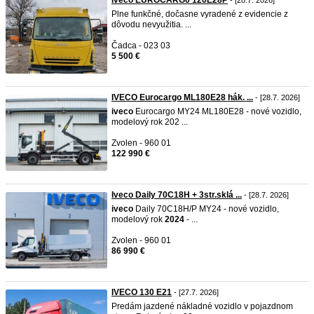
Iveco EUROCARG0 120E28P
- [28.7. 2026]
Plne funkčné, dočasne vyradené z evidencie z
dôvodu nevyužitia. ...
Čadca - 023 03
5 500 €
IVECO Eurocargo ML180E28 hák. ...
- [28.7. 2026]
iveco
Eurocargo MY24 ML180E28 - nové vozidlo,
modelový rok 202 ...
Zvolen - 960 01
122 990 €
Iveco Daily 70C18H + 3str.sklá ...
- [28.7. 2026]
iveco
Daily 70C18H/P MY24 - nové vozidlo,
modelový rok
2024
- ...
Zvolen - 960 01
86 990 €
IVECO 130 E21
- [27.7. 2026]
Predám jazdené nákladné vozidlo v pojazdnom