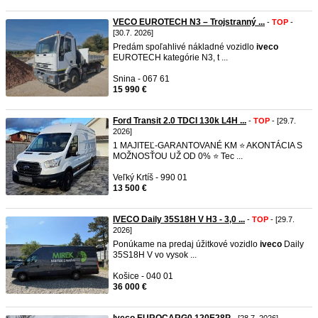
VECO EUROTECH N3 – Trojstranný ...
-
TOP
-
[30.7. 2026]
Predám spoľahlivé nákladné vozidlo
iveco
EUROTECH kategórie N3, t ...
Snina - 067 61
15 990 €
Ford Transit 2.0 TDCI 130k L4H ...
-
TOP
- [29.7.
2026]
1 MAJITEĽ-GARANTOVANÉ KM ⭐ AKONTÁCIA S
MOŽNOSŤOU UŽ OD 0% ⭐ Tec ...
Veľký Krtíš - 990 01
13 500 €
IVECO Daily 35S18H V H3 - 3,0 ...
-
TOP
- [29.7.
2026]
Ponúkame na predaj úžitkové vozidlo
iveco
Daily
35S18H V vo vysok ...
Košice - 040 01
36 000 €