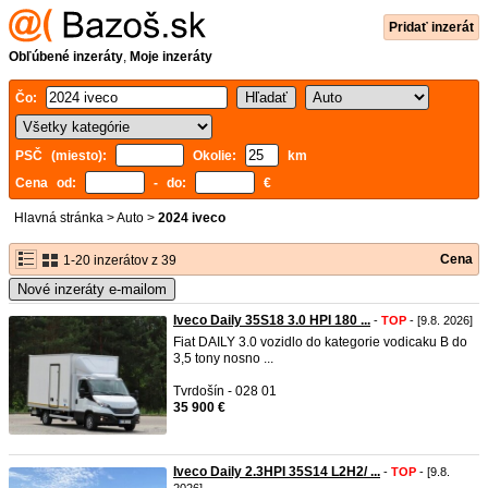
Pridať inzerát
Obľúbené inzeráty
,
Moje inzeráty
Čo:
PSČ (miesto):
Okolie:
km
Cena od:
- do:
€
Hlavná stránka
>
Auto
>
2024 iveco
Cena
1-20 inzerátov z 39
Nové inzeráty e-mailom
Iveco Daily 35S18 3.0 HPI 180 ...
-
TOP
- [9.8. 2026]
Fiat DAILY 3.0 vozidlo do kategorie vodicaku B do
3,5 tony nosno ...
Tvrdošín - 028 01
35 900 €
Iveco Daily 2.3HPI 35S14 L2H2/ ...
-
TOP
- [9.8.