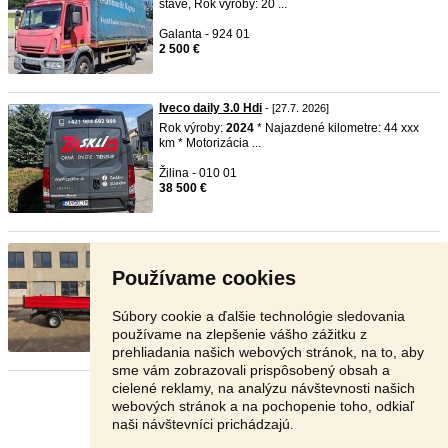
stave, Rok výroby: 20 ...
Galanta - 924 01
2 500 €
Iveco daily 3.0 Hdi
- [27.7. 2026]
Rok výroby:
2024
* Najazdené kilometre: 44 xxx
km * Motorizácia ...
Žilina - 010 01
38 500 €
Predam nadstavbu 3-stranny skl ...
- [26.7. 2026]
Predam nadstavbu 3 stranneho sklapaca /
Používame cookies
vyklapaca na
iveco
daily ...
Trebišov - 075 01
Súbory cookie a ďalšie technológie sledovania
Dohodou
používame na zlepšenie vášho zážitku z
prehliadania našich webových stránok, na to, aby
sme vám zobrazovali prispôsobený obsah a
cielené reklamy, na analýzu návštevnosti našich
Stránka:
1
2
Ďalšia
webových stránok a na pochopenie toho, odkiaľ
naši návštevníci prichádzajú.