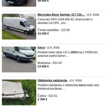
48 000 €
Mercedes-Benz Sprinter 317 CDi ...
- [4.8. 2026]
Cena bez DPH 1049.000 Kč, financování s
akontací od 20% . pro ...
Česká republika - 110 00
43 200 €
Iveco
- [2.8. 2026]
Predam Iveko daily 3.0 r.v.
2024
naj.174000 km
automat zadná kamer ...
Bratislava - 831 04
23 500 €
Odtahovka nadstavba
- [2.8. 2026]
Predám nadstavba z odtahovky
iveco
daily celo
hliníková konštrukc ...
Čadca - 022 01
2 300 €