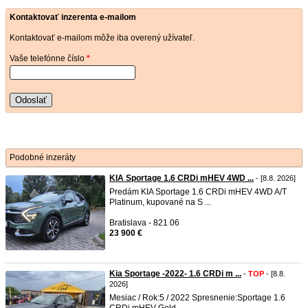
Kontaktovať inzerenta e-mailom
Kontaktovať e-mailom môže iba overený užívateľ.
Vaše telefónne číslo
*
Odoslať
Podobné inzeráty
KIA Sportage 1.6 CRDi mHEV 4WD ...
- [8.8. 2026]
Predám KIA Sportage 1.6 CRDi mHEV 4WD A/T
Platinum, kupované na S ...
Bratislava - 821 06
23 900 €
Kia Sportage -2022- 1.6 CRDi m ...
-
TOP
- [8.8.
2026]
Mesiac / Rok:5 / 2022 Spresnenie:Sportage 1.6