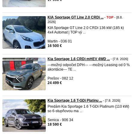
KIA Sportage GT Line 2.0 CRDi ...
-
TOP
- [8.8.
2026]
KIA Sportage GT Line 2.0 CRDi 136 kW (185 k)
4x4 Automat | TOP vý ...
Martin - 036 01
16 500 €
Kia Sportage 1.6 CRDi mHEV 4WD ...
- [7.8. 2026]
---možný odpočet DPH--- ---možný Leasing od 0 %
akontácie--- TE ...
Prešov - 082 12
24 499 €
Kia Sportage 1.6 T-GDi Platinu ...
- [7.8. 2026]
Predám Kia Sportage 1.6 T-GDi Platinum (110 kW)
so 6-stupňovou ma ...
Senica - 906 34
18 590 €