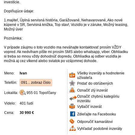
investície.
Doplňujúce údaje:
1.majiteľ, Úplná servisná história, Garážované, Nehavarované, Ako nové
kúpené v SR, Servisná knižka, Top stav!, Vozidlo je v záruke, Možný leasing,
Možný úver
Poznámka:
V prípade záujmu o toto vozidlo ma neváhajte kontaktovať prosím VŽDY
vopred. Ak nedvíham píšte mi prosím SMS alebo whatsapp, viber. Obhliadku
si treba so mnou vždy dohodnúť dopredu. Obhliadka aj odber vozidla je
možná aj cez víkend alebo sviatok po vzájomnej dohode.
Meno:
Ivan
Všetky inzeráty a hodnotenie
užívateľa
Telefón:
091... zobraz číslo
Pridať do obľúbených
Označiť zlý inzerát
Lokalita:
955 01
Topoľčany
Označiť chybnú kategóriu
inzerátu
Videlo:
401 ľudí
Vytlačiť inzerát
Cena:
30 990 €
Zdieľajte na Facebooku
Odporučiť kamarátovi
Vyhľadať podobné inzeráty