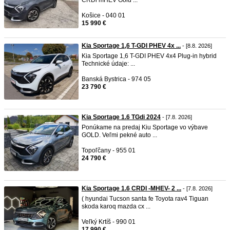
CRDi mHEV Gold ...
Košice - 040 01
15 990 €
Kia Sportage 1,6 T-GDI PHEV 4x ...
- [8.8. 2026]
Kia Sportage 1,6 T-GDI PHEV 4x4 Plug-in hybrid
Technické údaje: ...
Banská Bystrica - 974 05
23 790 €
Kia Sportage 1.6 TGdi 2024
- [7.8. 2026]
Ponúkame na predaj Kiu Sportage vo výbave
GOLD. Veľmi pekné auto ...
Topoľčany - 955 01
24 790 €
Kia Sportage 1.6 CRDI -MHEV- 2 ...
- [7.8. 2026]
( hyundai Tucson santa fe Toyota rav4 Tiguan
skoda karoq mazda cx ...
Veľký Krtíš - 990 01
17 990 €