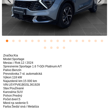
Značka:Kia
Model:Sportage
Mesiac / Rok:12 / 2024
Spresnenie:Sportage 1.6 T-GDi Platinum A/T
Palivo:Benzín
Prevodovka:7-st. automatická
Výkon:118 kW
Najazdené km:15 000 km
VIN:U5YPV81BGSL361928
Stav:Používané
Karoséria:SUV
Pohon:Predný
Počet dverí:5
Miest na sedenie:5
Farba:Šedá/ sivá / Metalíza