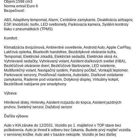
Objem:1598 cm3
Norma emisií:Euro 6
Bezpečnosť:
ABS, Adaptívny tempomat, Alarm, Centrálne zamykanie, Deaktivácia airbagov,
ESP, Imobilizér, Isofix, LED svetlomety, Parkovacia kamera, Systém kontroly
tlaku v pneumatikách (TPMS)
Komfort:
Klimatizácia dvojzónová, Ambientné osvetlenie, Android Auto, Apple CarPlay,
Lakťová opierka, Bluetooth handsfree, Bezdotykové otváranie kufra,
Tempomat, Elektrické zrkadlá, Elektrické sedadlá, Elektrické okná 4x,
Vyhrievané sedačky, Vyhrievaný volant, Asistent diaľkových svetiel (HBA),
Bezkľúčové otváranie dverí, Bezkľúčové štartovanie, LED svietenie,
Multifunkčný volant, Navigačný systém, Palubný počítač, Vonkajší teplomer,
Parkovacie senzory, Posilňovač riadenia, Autorádio, Diaľkové ovládanie
zamykania, Radenie pod volantom, Dotykový displej, Virtuálny kokpit,
Bezdrôtové nabíjanie pre smartphony
Výbava:
Hliníkové disky, Hmlovky, Asistent rozjazdu do kopca, Asistent jazdných
pruhov, Svetelný senzor, Dažďový senzor
Ďaľšia výbava:
Auto v KIA záruke do 12/2031. Vozidlo po 1. majiteľovi v TOP stave bez
poškdoenia. Auto je ihneď k odberu bez čakania. Budete prvý majiteľ vozidla
v servisnej knižke. Auto aké v bazáre nekúpite. Vozidlo je bez ďalšej