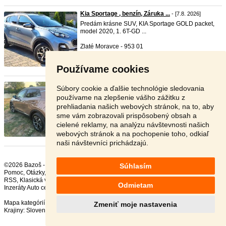
Kia Sportage , benzín, Záruka ...
- [7.8. 2026]
Predám krásne SUV, KIA Sportage GOLD packet,
model 2020, 1. 6T-GD ...
Zlaté Moravce - 953 01
16 000 €
Používame cookies
Kia Sportage Gold 1.6 T-GDi 15 ...
- [7.8. 2026]
Súbory cookie a ďalšie technológie sledovania
Predám Kia Sportage Gold vo výbornom stave. 1.6
používame na zlepšenie vášho zážitku z
T-GDi benzín ...
prehliadania našich webových stránok, na to, aby
sme vám zobrazovali prispôsobený obsah a
Galanta - 924 01
cielené reklamy, na analýzu návštevnosti našich
22 490 €
webových stránok a na pochopenie toho, odkiaľ
naši návštevníci prichádzajú.
©2026 Bazoš -
Inzercia, bazár Kia
Súhlasím
Pomoc
,
Otázky
,
Hodnotenie
,
Kontakt
,
Reklama
,
Podmienky
,
Ochrana údajov
,
RSS
,
Odmietam
Inzeráty Auto celkom:
230565
, za 24 hodín:
11276
Mapa kategórií
,
Najvyhľadávanejšie výrazy
Zmeniť moje nastavenia
Krajiny:
Slovensko
,
Česká republika
,
Poľsko
,
Rakúsko