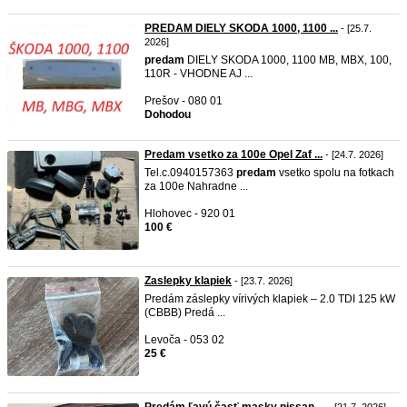
PREDAM DIELY SKODA 1000, 1100 ...
- [25.7.
2026]
predam
DIELY SKODA 1000, 1100 MB, MBX, 100,
110R - VHODNE AJ ...
Prešov - 080 01
Dohodou
Predam vsetko za 100e Opel Zaf ...
- [24.7. 2026]
Tel.c.0940157363
predam
vsetko spolu na fotkach
za 100e Nahradne ...
Hlohovec - 920 01
100 €
Zaslepky klapiek
- [23.7. 2026]
Predám záslepky vírivých klapiek – 2.0 TDI 125 kW
(CBBB) Predá ...
Levoča - 053 02
25 €