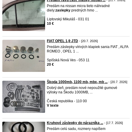
Predám ľavú časť masky nissan ...
- [21.7. 2026]
Predám na nissan micra tieto náhradné
diely:
zaslepky
predných hmo ...
Liptovský Mikuláš - 031 01
10 €
FIAT OPEL 1,9 JTD
- [20.7. 2026]
Predám záslepky vírivých klapiek sania FIAT , ALFA
ROMEO , OPEL 1 ...
Spišská Nová Ves - 053 11
20 €
Škoda 1000mb, 1100 mb, mbx, mb ...
- [20.7. 2026]
Dobrý deň, predám nové nepoužité gumové
výlisky na Škodu 1000MB, ...
Česká republika - 110 00
V texte
Kruhové záslepky do nárazníka ...
- [17.7. 2026]
Predám celú sadu, rozmery napíšem