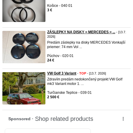
Košice - 040 01
3 €
ZÁSLEPKY NA DISKY = MERCEDES = ...
- [13.7.
2026]
Predám záslepky na disky MERCEDES Vonkajší
priemer: 74 mm Vol ...
Púchov - 020 01
24 €
VW Golf 3 Variant
-
TOP
- [13.7. 2026]
Zdravím predám nedokončený projekt VW Golf
mk3 Variant motor 1. ...
Turčianske Teplice - 039 01
2 500 €