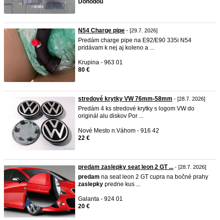
Dohodou
N54 Charge pipe
- [29.7. 2026]
Predám charge pipe na E92/E90 335i N54
pridávam k nej aj koleno a ...
Krupina - 963 01
80 €
stredové krytky VW 76mm-58mm
- [28.7. 2026]
Predám 4 ks stredové krytky s logom VW do
originál alu diskov Por ...
Nové Mesto n.Váhom - 916 42
22 €
predam zaslepky seat leon 2 GT ...
- [28.7. 2026]
predam
na seat leon 2 GT cupra na bočné prahy
zaslepky
predne kus ...
Galanta - 924 01
20 €