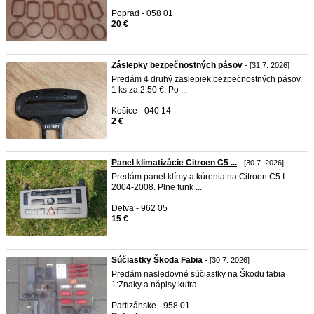
Poprad - 058 01
20 €
Záslepky bezpečnostných pásov
- [31.7. 2026]
Predám 4 druhý zaslepiek bezpečnostných pásov.
1 ks za 2,50 €. Po ...
Košice - 040 14
2 €
Panel klimatizácie Citroen C5 ...
- [30.7. 2026]
Predám panel klímy a kúrenia na Citroen C5 I
2004-2008. Plne funk ...
Detva - 962 05
15 €
Súčiastky Škoda Fabia
- [30.7. 2026]
Predám nasledovné súčiastky na Škodu fabia
1:Znaky a nápisy kufra ...
Partizánske - 958 01