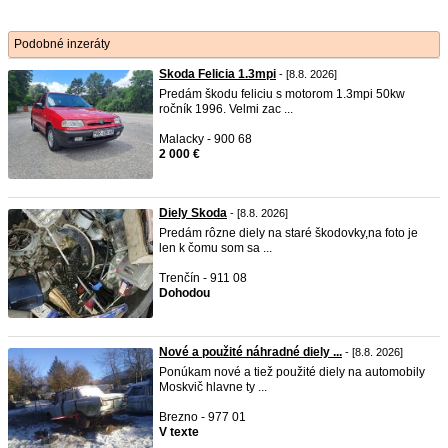
Podobné inzeráty
Skoda Felicia 1.3mpi
- [8.8. 2026]
Predám škodu feliciu s motorom 1.3mpi 50kw
ročník 1996. Velmi zac ...
Malacky - 900 68
2 000 €
Diely Skoda
- [8.8. 2026]
Predám rôzne diely na staré škodovky,na foto je
len k čomu som sa ...
Trenčín - 911 08
Dohodou
Nové a použité náhradné diely ...
- [8.8. 2026]
Ponúkam nové a tiež použité diely na automobily
Moskvič hlavne ty ...
Brezno - 977 01
V texte