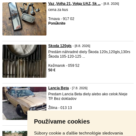
Vaz ,Volha 21, Volga UAZ, Sk ...
- [8.8. 2026]
cena za kus
Trnava - 917 02
Ponúknite
Skoda 120gls
- [8.8. 2026]
Predám náhradné diely Škoda 120s,120gls,130rs
Škoda 105-120-125 ...
Kežmarok - 059 52
50 €
Lancia Beta
- [7.8. 2026]
Predam Lancia Beta diely alebo ako celok.Nieje
TP. Bez dokladov
Žilina - 013 13
600 €
Používame cookies
Renault 4
- [7.8. 2026]
Súbory cookie a ďalšie technológie sledovania