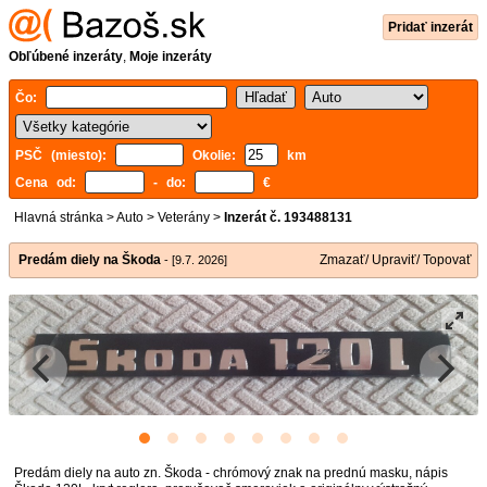
Pridať inzerát
Obľúbené inzeráty
,
Moje inzeráty
Čo:
PSČ (miesto):
Okolie:
km
Cena od:
- do:
€
Hlavná stránka
>
Auto
>
Veterány
>
Inzerát č. 193488131
Predám diely na Škoda
Zmazať/ Upraviť/ Topovať
- [9.7. 2026]
Predám diely na auto zn. Škoda - chrómový znak na prednú masku, nápis