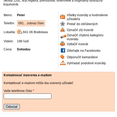
Škoda 120L, kryt reglera, prerušovač smeroviek a originálny výstražný
trojuholník.
Meno:
Peter
Všetky inzeráty a hodnotenie
užívateľa
Telefón:
091... zobraz číslo
Pridať do obľúbených
Označiť zlý inzerát
Lokalita:
841 06
Bratislava
Označiť chybnú kategóriu
inzerátu
Videlo:
196 ľudí
Vytlačiť inzerát
Cena:
Dohodou
Zdieľajte na Facebooku
Odporučiť kamarátovi
Vyhľadať podobné inzeráty
Kontaktovať inzerenta e-mailom
Kontaktovať e-mailom môže iba overený užívateľ.
Vaše telefónne číslo
*
Odoslať