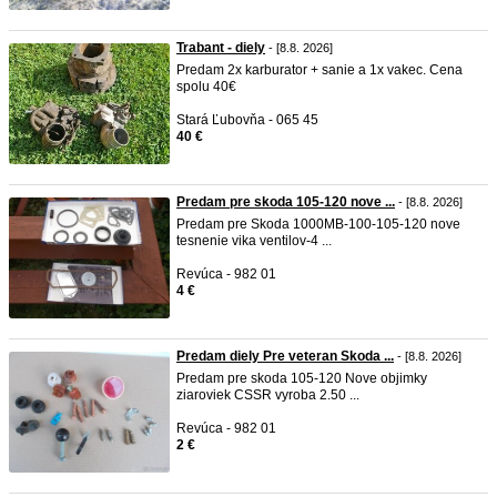
Trabant - diely
- [8.8. 2026]
Predam 2x karburator + sanie a 1x vakec. Cena
spolu 40€
Stará Ľubovňa - 065 45
40 €
Predam pre skoda 105-120 nove ...
- [8.8. 2026]
Predam pre Skoda 1000MB-100-105-120 nove
tesnenie vika ventilov-4 ...
Revúca - 982 01
4 €
Predam diely Pre veteran Skoda ...
- [8.8. 2026]
Predam pre skoda 105-120 Nove objimky
ziaroviek CSSR vyroba 2.50 ...
Revúca - 982 01
2 €