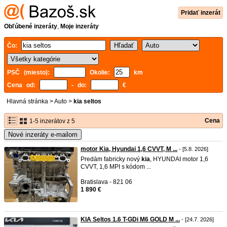
Pridať inzerát
Obľúbené inzeráty
,
Moje inzeráty
Čo:
PSČ (miesto):
Okolie:
km
Cena od:
- do:
€
Hlavná stránka
>
Auto
>
kia seltos
Cena
1-5 inzerátov z 5
Nové inzeráty e-mailom
motor Kia, Hyundai 1,6 CVVT, M ...
- [5.8. 2026]
Predám fabricky nový
kia
, HYUNDAI motor 1,6
CVVT, 1,6 MPI s kódom ...
Bratislava - 821 06
1 890 €
KIA Seltos 1.6 T-GDi M6 GOLD M ...
- [24.7. 2026]