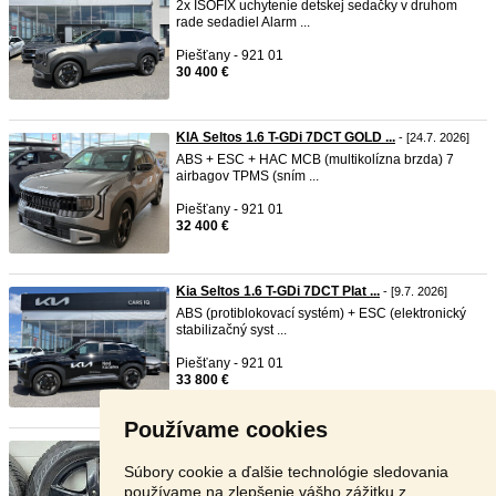
2x ISOFIX uchytenie detskej sedačky v druhom
rade sedadiel Alarm ...
Piešťany - 921 01
30 400 €
KIA Seltos 1.6 T-GDi 7DCT GOLD ...
- [24.7. 2026]
ABS + ESC + HAC MCB (multikolízna brzda) 7
airbagov TPMS (sním ...
Piešťany - 921 01
32 400 €
Kia Seltos 1.6 T-GDi 7DCT Plat ...
- [9.7. 2026]
ABS (protiblokovací systém) + ESC (elektronický
stabilizačný syst ...
Piešťany - 921 01
33 800 €
Používame cookies
Zimná sada 5x114,3 215/65 R16 ...
- [3.7. 2026]
Zimná sada hliníkových diskov pôvodne z Renault
Súbory cookie a ďalšie technológie sledovania
Kadjar. Rozteč ...
používame na zlepšenie vášho zážitku z