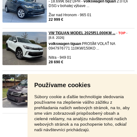
- 18.699€ bez DPH -
volkswagen
tiguan
2.0TDi
DSG v bohatej výbave ...
Žiar nad Hronom - 965 01
22 999 €
VW TIGUAN MODEL 2025❗️51.000KM ...
-
TOP
-
[8.8. 2026]
volkswagen
tiguan
PROSÍM VOLAŤ NA
0947976771 110KW/150KO ...
Nitra - 949 01
28 690 €
VOLKSWAGEN TIGUAN 1.4TSI LOUNG ...
-
TOP
-
[8.8. 2026]
Používame cookies
Ponúkame na predaj:
volkswagen
tiguan
s
dobrým a spoľahlivým mot ...
Súbory cookie a ďalšie technológie sledovania
Žilina - 010 01
používame na zlepšenie vášho zážitku z
10 599 €
prehliadania našich webových stránok, na to, aby
sme vám zobrazovali prispôsobený obsah a
cielené reklamy, na analýzu návštevnosti našich
Stránka:
1
2
3
Ďalšia
webových stránok a na pochopenie toho, odkiaľ
naši návštevníci prichádzajú.