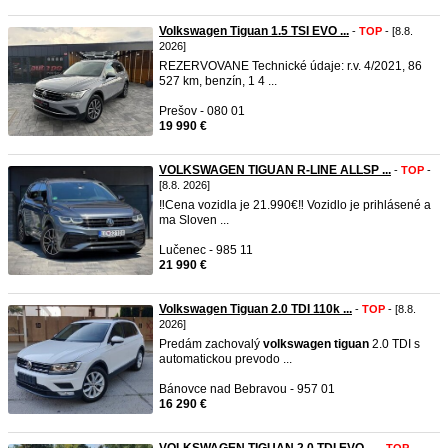
Volkswagen Tiguan 1.5 TSI EVO ...
-
TOP
- [8.8.
2026]
REZERVOVANE Technické údaje: r.v. 4/2021, 86
527 km, benzín, 1 4 ...
Prešov - 080 01
19 990 €
VOLKSWAGEN TIGUAN R-LINE ALLSP ...
-
TOP
-
[8.8. 2026]
‼️Cena vozidla je 21.990€‼️ Vozidlo je prihlásené a
ma Sloven ...
Lučenec - 985 11
21 990 €
Volkswagen Tiguan 2.0 TDI 110k ...
-
TOP
- [8.8.
2026]
Predám zachovalý
volkswagen
tiguan
2.0 TDI s
automatickou prevodo ...
Bánovce nad Bebravou - 957 01
16 290 €