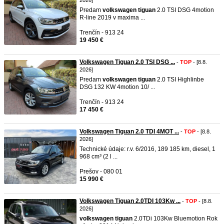
2026]
Predam
volkswagen
tiguan
2.0 TSI DSG 4motion
R-line 2019 v maxima ...
Trenčín - 913 24
19 450 €
Volkswagen Tiguan 2.0 TSI DSG ...
-
TOP
- [8.8.
2026]
Predam
volkswagen
tiguan
2.0 TSI Highlinbe
DSG 132 KW 4motion 10/ ...
Trenčín - 913 24
17 450 €
Volkswagen Tiguan 2.0 TDI 4MOT ...
-
TOP
- [8.8.
2026]
Technické údaje: r.v. 6/2016, 189 185 km, diesel, 1
968 cm³ (2 l ...
Prešov - 080 01
15 990 €
Volkswagen Tiguan 2.0TDI 103Kw ...
-
TOP
- [8.8.
2026]
volkswagen
tiguan
2.0TDi 103Kw Bluemotion Rok