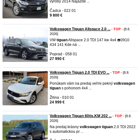
výroby 2014 Najazde ...
Čadca - 022 01
9 800 €
Volkswagen Tiguan Allspace 2.0 ...
-
TOP
- [8.8.
2026]
VW
tiguan
Allspace 2.0 TDI 147 kw 4x4 ☎️0910
434 141 Kde ná ...
Poprad - 058 01
27 990 €
Volkswagen Tiguan 2.0 TDI EVO ...
-
TOP
- [8.8.
2026]
Ponúkam vám na predaj veľmi pekný
volkswagen
tiguan
s pohonom 4x4 ...
Žilina - 010 01
24 999 €
Volkswagen Tiguan 80tis.KM 202 ...
-
TOP
- [8.8.
2026]
Na predaj krásny
volkswagen
tiguan
2.0 TDI 2022
s automatickou pr ...