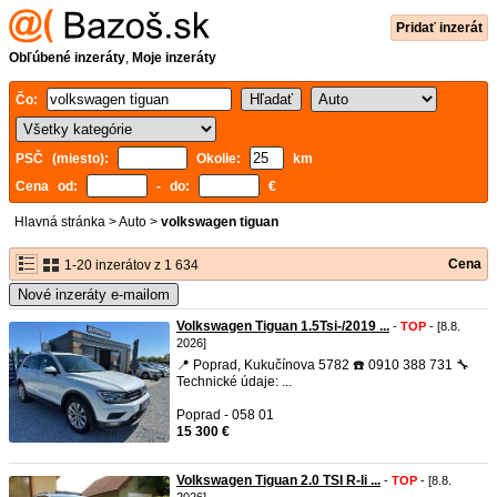
Pridať inzerát
Obľúbené inzeráty
,
Moje inzeráty
Čo:
PSČ (miesto):
Okolie:
km
Cena od:
- do:
€
Hlavná stránka
>
Auto
>
volkswagen tiguan
Cena
1-20 inzerátov z 1 634
Nové inzeráty e-mailom
Volkswagen Tiguan 1.5Tsi-/2019 ...
-
TOP
- [8.8.
2026]
📍 Poprad, Kukučínova 5782 ☎️ 0910 388 731 🔧
Technické údaje: ...
Poprad - 058 01
15 300 €
Volkswagen Tiguan 2.0 TSI R-li ...
-
TOP
- [8.8.