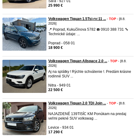
Šaľa - 927 01
25 990 €
Volkswagen Tiguan 1.5Tsi-rv:11 ...
-
TOP
- [8.8.
2026]
📍 Poprad, Kukučínova 5782 ☎️ 0910 388 731 🔧
Technické údaje: ...
Poprad - 058 01
18 900 €
Volkswagen Tiguan Allspace 2.0 ...
-
TOP
- [8.8.
2026]
Aj na splátky ! Rýchle schválenie !. Predám krásne
rodinné SUV ...
Nitra - 949 01
22 500 €
Volkswagen Tiguan 2.0 TDI Join ...
-
TOP
- [8.8.
2026]
NAJAZDENÉ 139TISÍC KM Ponúkam na predaj
veľmi pekné SUV volkswag ...
Levice - 934 01
17 290 €