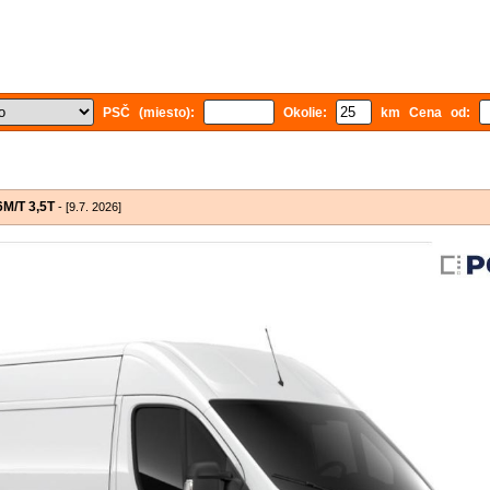
PSČ (miesto):
Okolie:
km Cena od:
M/T 3,5T
- [9.7. 2026]