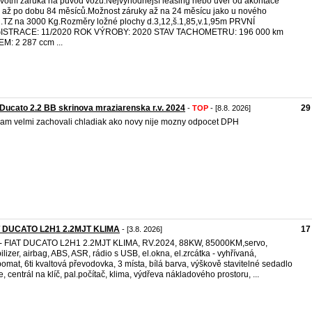
votní záruka na původ vozu.Nejvýhodnější leasing nebo uvěr od akontace
až po dobu 84 měsíců.Možnost záruky až na 24 měsícu jako u nového
.TZ na 3000 Kg.Rozměry ložné plochy d.3,12,š.1,85,v.1,95m PRVNÍ
ISTRACE: 11/2020 ROK VÝROBY: 2020 STAV TACHOMETRU: 196 000 km
M: 2 287 ccm ...
 Ducato 2.2 BB skrinova mraziarenska r.v. 2024
29
-
TOP
- [8.8. 2026]
am velmi zachovali chladiak ako novy nije mozny odpocet DPH
T DUCATO L2H1 2.2MJT KLIMA
17
- [3.8. 2026]
- FIAT DUCATO L2H1 2.2MJT KLIMA, RV.2024, 88KW, 85000KM,servo,
ilizer, airbag, ABS, ASR, rádio s USB, el.okna, el.zrcátka - vyhřívaná,
omat, 6ti kvaltová převodovka, 3 místa, bílá barva, výškově stavitelné sedadlo
če, centrál na klíč, pal.počítač, klima, výdřeva nákladového prostoru, ...