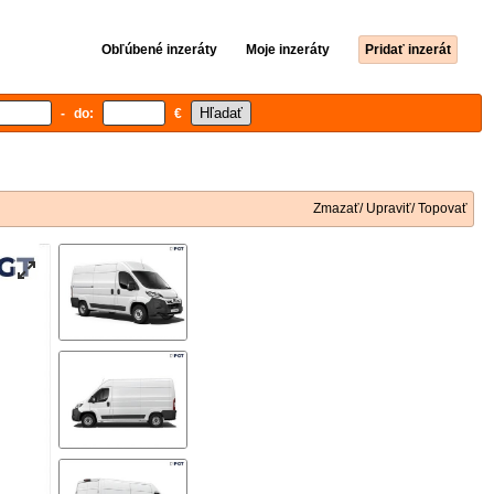
Obľúbené inzeráty
Moje inzeráty
Pridať inzerát
- do:
€
Zmazať/ Upraviť/ Topovať