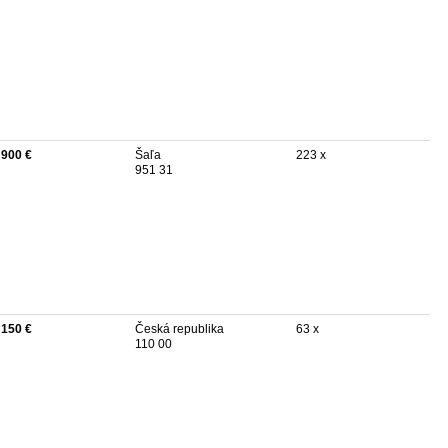
 900 €
Šaľa
223 x
951 31
 150 €
Česká republika
63 x
110 00