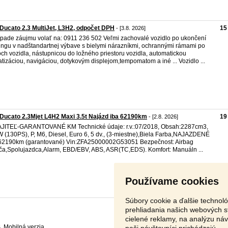
 Ducato 2.3 MultiJet, L3H2, odpočet DPH
15
- [3.8. 2026]
ípade záujmu volať na: 0911 236 502 Veľmi zachovalé vozidlo po ukončení
ingu v nadštandartnej výbave s bielymi nárazníkmi, ochrannými rámami po
ch vozidla, nástupnicou do ložného priestoru vozidla, automatickou
atizáciou, navigáciou, dotykovým displejom,tempomatom a iné ... Vozidlo ...
 Ducato 2.3Mjet L4H2 Maxi 3.5t Najázd iba 62190km
19
- [2.8. 2026]
JITEĽ-GARANTOVANÉ KM Technické údaje: r.v.:07/2018, Obsah:2287cm3,
 (130PS), P, M6, Diesel, Euro 6, 5 dv., (3-miestne),Biela Farba,NAJAZDENÉ
62190km (garantované) Vin:ZFA25000002G53051 Bezpečnost: Airbag
ča,Spolujazdca,Alarm, EBD/EBV, ABS, ASR(TC,EDS). Komfort: Manuáln ...
Používame cookies
Súbory cookie a ďalšie technol
prehliadania našich webových s
cielené reklamy, na analýzu ná
S
,
naši návštevníci prichádzajú.