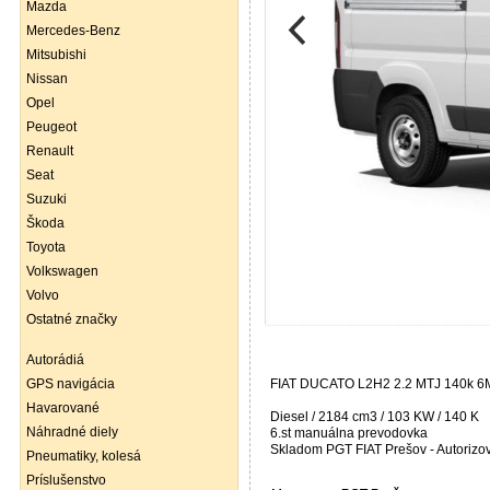
Mazda
Mercedes-Benz
Mitsubishi
Nissan
Opel
Peugeot
Renault
Seat
Suzuki
Škoda
Toyota
Volkswagen
Volvo
Ostatné značky
Autorádiá
GPS navigácia
FIAT DUCATO L2H2 2.2 MTJ 140k 6M
Havarované
Diesel / 2184 cm3 / 103 KW / 140 K
Náhradné diely
6.st manuálna prevodovka
Skladom PGT FIAT Prešov - Autorizo
Pneumatiky, kolesá
Príslušenstvo