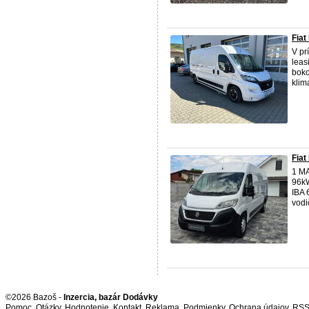
Fiat
V pr
leas
boko
klim
Fiat
1 MA
96kW
IBA 
vodi
©2026 Bazoš -
Inzercia, bazár Dodávky
Pomoc
,
Otázky
,
Hodnotenie
,
Kontakt
,
Reklama
,
Podmienky
,
Ochrana údajov
,
RS