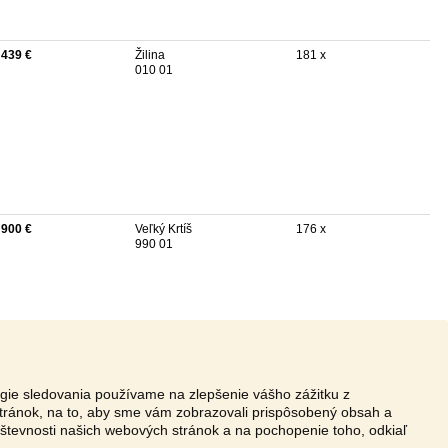
 439 €
Žilina
181 x
010 01
 900 €
Veľký Krtíš
176 x
990 01
ógie sledovania používame na zlepšenie vášho zážitku z
tránok, na to, aby sme vám zobrazovali prispôsobený obsah a
vštevnosti našich webových stránok a na pochopenie toho, odkiaľ