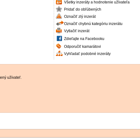
Všetky inzeráty a hodnotenie užívateľa
Pridať do obľúbených
Označiť zlý inzerát
Označiť chybnú kategóriu inzerátu
Vytlačiť inzerát
Zdieľajte na Facebooku
Odporučiť kamarátovi
Vyhľadať podobné inzeráty
ený užívateľ.