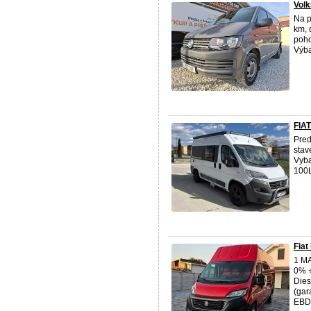
Volk
Na p
km, 
poho
Výba
FIA
Pred
stav
Vyba
100L
Fiat
1 M
0% ⭐
Dies
(gar
EBD/