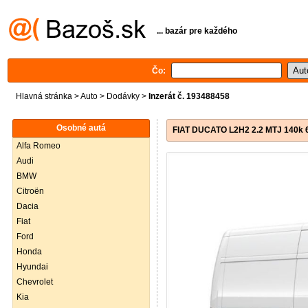
... bazár pre každého
Čo:
Hlavná stránka
>
Auto
>
Dodávky
>
Inzerát č. 193488458
Osobné autá
FIAT DUCATO L2H2 2.2 MTJ 140k 6
Alfa Romeo
Audi
BMW
Citroën
Dacia
Fiat
Ford
Honda
Hyundai
Chevrolet
Kia