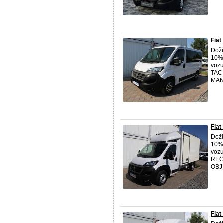
Fiat
Doži
10% 
voz
TAC
MAN
Fiat
Doži
10% 
vozu
REG
OBJE
Fiat