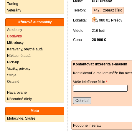
Meno:
PGT Prešov
Tuning
Veterány
Telefón:
+42... zobraz číslo
Lokalita:
080 01
Prešov
Úžitkové automobily
Autobusy
Videlo:
216 ľudí
Dodávky
Cena:
28 900 €
Mikrobusy
Karavany, obytné autá
Nákladné autá
Pick-up
Kontaktovať inzerenta e-mailom
Vozíky, prívesy
Kontaktovať e-mailom môže iba over
Stroje
Ostatné
Vaše telefónne číslo
*
Havarované
Náhradné diely
Odoslať
Moto
Motocykle, Skútre
Podobné inzeráty