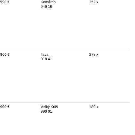
 990 €
Komárno
152 x
946 16
 900 €
Ilava
278 x
018 41
 900 €
Veľký Krtíš
189 x
990 01