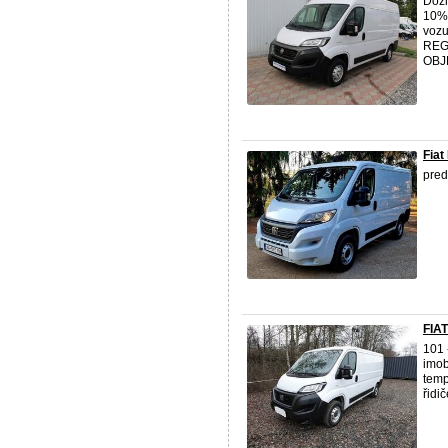
Doži
10% 
vozu
REG
OBJE
Fiat
pred
FIA
101 
imob
temp
řidi