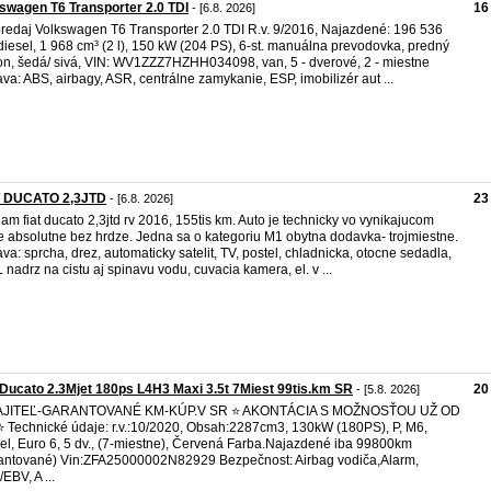
swagen T6 Transporter 2.0 TDI
16
- [6.8. 2026]
redaj Volkswagen T6 Transporter 2.0 TDI R.v. 9/2016, Najazdené: 196 536
diesel, 1 968 cm³ (2 l), 150 kW (204 PS), 6-st. manuálna prevodovka, predný
n, šedá/ sivá, VIN: WV1ZZZ7HZHH034098, van, 5 - dverové, 2 - miestne
va: ABS, airbagy, ASR, centrálne zamykanie, ESP, imobilizér aut ...
T DUCATO 2,3JTD
23
- [6.8. 2026]
am fiat ducato 2,3jtd rv 2016, 155tis km. Auto je technicky vo vynikajucom
e absolutne bez hrdze. Jedna sa o kategoriu M1 obytna dodavka- trojmiestne.
va: sprcha, drez, automaticky satelit, TV, postel, chladnicka, otocne sedadla,
 nadrz na cistu aj spinavu vodu, cuvacia kamera, el. v ...
 Ducato 2.3Mjet 180ps L4H3 Maxi 3.5t 7Miest 99tis.km SR
20
- [5.8. 2026]
AJITEĽ-GARANTOVANÉ KM-KÚP.V SR ⭐ AKONTÁCIA S MOŽNOSŤOU UŽ OD
 Technické údaje: r.v.:10/2020, Obsah:2287cm3, 130kW (180PS), P, M6,
el, Euro 6, 5 dv., (7-miestne), Červená Farba.Najazdené iba 99800km
antované) Vin:ZFA25000002N82929 Bezpečnost: Airbag vodiča,Alarm,
EBV, A ...