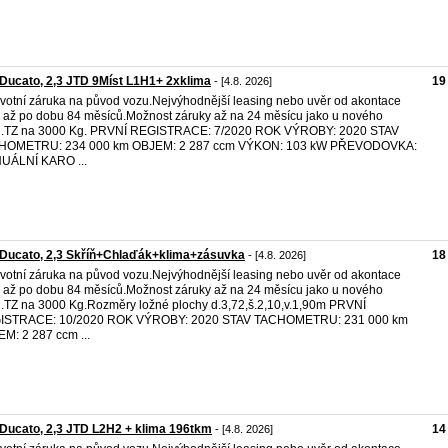
 Ducato, 2,3 JTD 9Míst L1H1+ 2xklima
19
- [4.8. 2026]
votní záruka na původ vozu.Nejvýhodnější leasing nebo uvěr od akontace
až po dobu 84 měsíců.Možnost záruky až na 24 měsícu jako u nového
u.TZ na 3000 Kg. PRVNÍ REGISTRACE: 7/2020 ROK VÝROBY: 2020 STAV
HOMETRU: 234 000 km OBJEM: 2 287 ccm VÝKON: 103 kW PŘEVODOVKA:
UÁLNÍ KARO ...
 Ducato, 2,3 Skříň+Chlaďák+klima+zásuvka
18
- [4.8. 2026]
votní záruka na původ vozu.Nejvýhodnější leasing nebo uvěr od akontace
až po dobu 84 měsíců.Možnost záruky až na 24 měsícu jako u nového
.TZ na 3000 Kg.Rozměry ložné plochy d.3,72,š.2,10,v.1,90m PRVNÍ
ISTRACE: 10/2020 ROK VÝROBY: 2020 STAV TACHOMETRU: 231 000 km
M: 2 287 ccm ...
 Ducato, 2,3 JTD L2H2 + klima 196tkm
14
- [4.8. 2026]