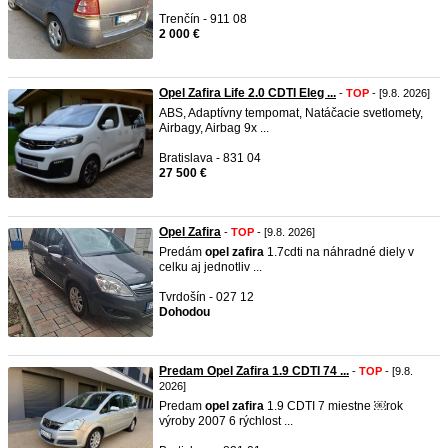
Trenčín - 911 08
2 000 €
Opel Zafira Life 2.0 CDTI Eleg ...
-
TOP
- [9.8. 2026]
ABS, Adaptívny tempomat, Natáčacie svetlomety,
Airbagy, Airbag 9x ...
Bratislava - 831 04
27 500 €
Opel Zafira
-
TOP
- [9.8. 2026]
Predám
opel
zafira
1.7cdti na náhradné diely v
celku aj jednotliv ...
Tvrdošín - 027 12
Dohodou
Predam Opel Zafira 1.9 CDTI 74 ...
-
TOP
- [9.8.
2026]
Predam
opel
zafira
1.9 CDTI 7 miestne ￼rok
výroby 2007 6 rýchlost ...