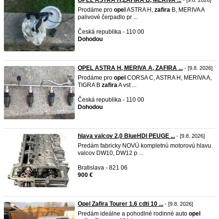
OPEL ASTRA H,ZAFIRA B, MERIVA ...
- [9.8. 2026]
Prodáme pro
opel
ASTRA H,
zafira
B, MERIVA A
palivové čerpadlo pr ...
Česká republika - 110 00
Dohodou
OPEL ASTRA H, MERIVA A, ZAFIRA ...
- [9.8. 2026]
Prodáme pro
opel
CORSA C, ASTRA H, MERIVA A,
TIGRA B
zafira
A vst ...
Česká republika - 110 00
Dohodou
hlava valcov 2,0 BlueHDI PEUGE ...
- [9.8. 2026]
Predám fabricky NOVÚ kompletnú motorovú hlavu
valcov DW10, DW12 p ...
Bratislava - 821 06
900 €
Opel Zafira Tourer 1.6 cdti 10 ...
- [9.8. 2026]
Predám ideálne a pohodlné rodinné auto
opel