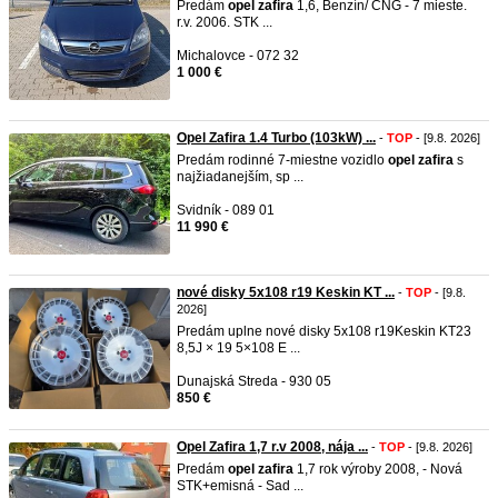
Predám
opel
zafira
1,6, Benzín/ CNG - 7 mieste.
r.v. 2006. STK ...
Michalovce - 072 32
1 000 €
Opel Zafira 1.4 Turbo (103kW) ...
-
TOP
- [9.8. 2026]
Predám rodinné 7-miestne vozidlo
opel
zafira
s
najžiadanejším, sp ...
Svidník - 089 01
11 990 €
nové disky 5x108 r19 Keskin KT ...
-
TOP
- [9.8.
2026]
Predám uplne nové disky 5x108 r19Keskin KT23
8,5J × 19 5×108 E ...
Dunajská Streda - 930 05
850 €
Opel Zafira 1,7 r.v 2008, nája ...
-
TOP
- [9.8. 2026]
Predám
opel
zafira
1,7 rok výroby 2008, - Nová
STK+emisná - Sad ...