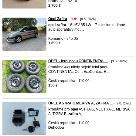
Bratislava - 821 01
1 700 €
Opel Zafira
-
TOP
- [9.8. 2026]
opel
zafira
1.8 16V 85 kW – 7-miestne rodinné
auto spoľahlivý mot ...
Komárno - 945 05
1 699 €
OPEL - letní pneu CONTINENTAL ...
- [9.8. 2026]
Prodáme 4ks nikdy nejeté letní pneu
CONTINENTAL ContiEcoContact E ...
Česká republika - 110 00
150 €
OPEL ASTRA G,MERIVA A, ZAFIRA ...
- [9.8. 2026]
Prodáme pro
opel
ASTRA G, VECTRA C, MERIVA
A, TIGRA B,
zafira
A j ...
Česká republika - 110 00
Dohodou