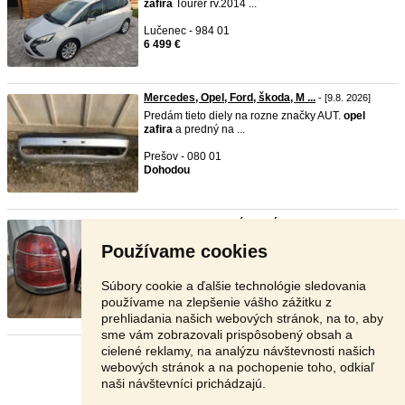
zafira
Tourer rv.2014 ...
Lučenec - 984 01
6 499 €
Mercedes, Opel, Ford, škoda, M ...
- [9.8. 2026]
Predám tieto diely na rozne značky AUT.
opel
zafira
a predný na ...
Prešov - 080 01
Dohodou
Opel Zafira B zadné svetlá
- [8.8. 2026]
Ponúkam na predaj Originálne zadné svetlá na
Používame cookies
opel
model
zafira
B ...
Michalovce - 071 01
Súbory cookie a ďalšie technológie sledovania
100 €
používame na zlepšenie vášho zážitku z
prehliadania našich webových stránok, na to, aby
sme vám zobrazovali prispôsobený obsah a
cielené reklamy, na analýzu návštevnosti našich
Stránka:
1
2
3
Ďalšia
webových stránok a na pochopenie toho, odkiaľ
naši návštevníci prichádzajú.