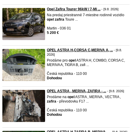
Opel Zafira Tourer 96kW / 7-Mi ...
- [9.8. 2026]
Na predaj priestranné 7-miestne rodinné vozidlo
opel
zafira
Toure ...
Martin - 036 01
5 200 €
OPEL ASTRA H,CORSA C,MERIVA A, ...
- [9.8.
2026]
Prodáme pro
opel
ASTRA H, COMBO, CORSA C,
MERIVA A, TIGRA B, zafi ...
Česká republika - 110 00
Dohodou
OPEL ASTRA , MERIVA, ZAFIRA - ...
- [9.8. 2026]
Prodáme na
opel
ASTRA , MERIVA , VECTRA ,
zafira
- převodovku F17 ...
Česká republika - 110 00
Dohodou