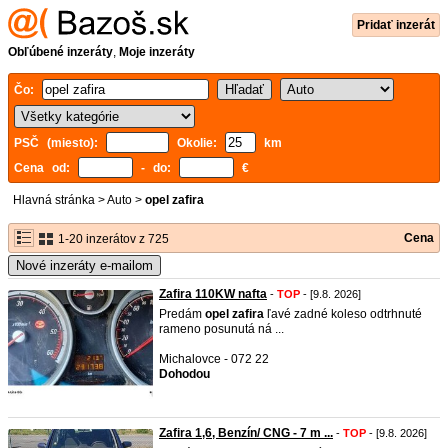
Pridať inzerát
Obľúbené inzeráty
,
Moje inzeráty
Čo:
PSČ (miesto):
Okolie:
km
Cena od:
- do:
€
Hlavná stránka
>
Auto
>
opel zafira
Cena
1-20 inzerátov z 725
Nové inzeráty e-mailom
Zafira 110KW nafta
-
TOP
- [9.8. 2026]
Predám
opel
zafira
ľavé zadné koleso odtrhnuté
rameno posunutá ná ...
Michalovce - 072 22
Dohodou
Zafira 1,6, Benzín/ CNG - 7 m ...
-
TOP
- [9.8. 2026]