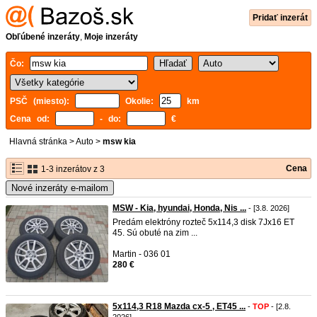
Pridať inzerát
Obľúbené inzeráty
,
Moje inzeráty
Čo:
PSČ (miesto):
Okolie:
km
Cena od:
- do:
€
Hlavná stránka
>
Auto
>
msw kia
Cena
1-3 inzerátov z 3
Nové inzeráty e-mailom
MSW - Kia, hyundai, Honda, Nis ...
- [3.8. 2026]
Predám elektróny rozteč 5x114,3 disk 7Jx16 ET
45. Sú obuté na zim ...
Martin - 036 01
280 €
5x114,3 R18 Mazda cx-5 , ET45 ...
-
TOP
- [2.8.