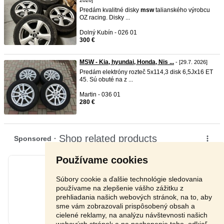
2026]
Predám kvalitné disky
msw
talianského výrobcu
OZ racing. Disky ...
Dolný Kubín - 026 01
300 €
MSW - Kia, hyundai, Honda, Nis ...
- [29.7. 2026]
Predám elektróny rozteč 5x114,3 disk 6,5Jx16 ET
45. Sú obuté na z ...
Martin - 036 01
280 €
Používame cookies
Súbory cookie a ďalšie technológie sledovania
používame na zlepšenie vášho zážitku z
prehliadania našich webových stránok, na to, aby
sme vám zobrazovali prispôsobený obsah a
cielené reklamy, na analýzu návštevnosti našich
webových stránok a na pochopenie toho, odkiaľ