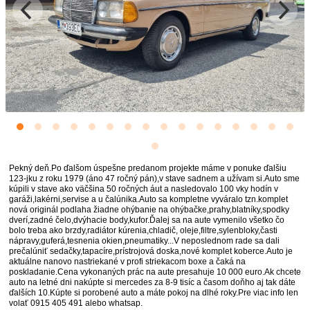
Pekný deň.Po ďalšom úspešne predanom projekte máme v ponuke ďalšiu
123-jku z roku 1979 (áno 47 ročný pán),v stave sadnem a užívam si.Auto sme
kúpili v stave ako väčšina 50 ročných áut a nasledovalo 100 vky hodín v
garáži,lakérni,servise a u čalúnika.Auto sa kompletne vyváralo tzn.komplet
nová originál podlaha žiadne ohýbanie na ohýbačke,prahy,blatníky,spodky
dverí,zadné čelo,dvýhacie body,kufor.Ďalej sa na aute vymenilo všetko čo
bolo treba ako brzdy,radiátor kúrenia,chladič, oleje,filtre,sylenbloky,časti
nápravy,guferá,tesnenia okien,pneumatiky...V neposlednom rade sa dali
prečalúniť sedačky,tapacíre,prístrojová doska,nové komplet koberce.Auto je
aktuálne nanovo nastriekané v profi striekacom boxe a čaká na
poskladanie.Cena vykonaných prác na aute presahuje 10 000 euro.Ak chcete
auto na letné dni nakúpte si mercedes za 8-9 tisíc a časom doňho aj tak dáte
ďalších 10.Kúpte si porobené auto a máte pokoj na dlhé roky.Pre viac info len
volať 0915 405 491 alebo whatsap.