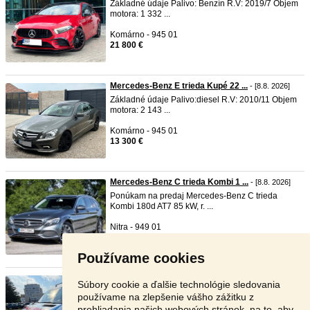
Základné údaje Palivo: Benzín R.V: 2019/7 Objem
motora: 1 332 ...
Komárno - 945 01
21 800 €
Mercedes-Benz E trieda Kupé 22 ...
- [8.8. 2026]
Základné údaje Palivo:diesel R.V: 2010/11 Objem
motora: 2 143 ...
Komárno - 945 01
13 300 €
Mercedes-Benz C trieda Kombi 1 ...
- [8.8. 2026]
Ponúkam na predaj Mercedes-Benz C trieda
Kombi 180d AT7 85 kW, r. ...
Nitra - 949 01
14 990 €
Používame cookies
Mercedes-Benz Sprinter sanitka ...
- [8.8. 2026]
Súbory cookie a ďalšie technológie sledovania
Ponúkame na predaj, plne funkčné a pravidelne
používame na zlepšenie vášho zážitku z
udržiavané sanitné ...
prehliadania našich webových stránok, na to, aby