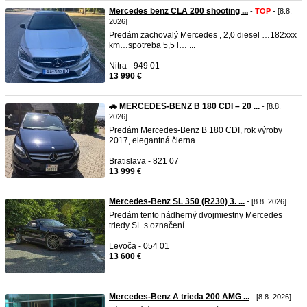
Mercedes benz CLA 200 shooting ...
-
TOP
- [8.8.
2026]
Predám zachovalý Mercedes , 2,0 diesel …182xxx
km…spotreba 5,5 l… ...
Nitra - 949 01
13 990 €
🚗 MERCEDES-BENZ B 180 CDI – 20 ...
- [8.8.
2026]
Predám Mercedes-Benz B 180 CDI, rok výroby
2017, elegantná čierna ...
Bratislava - 821 07
13 999 €
Mercedes-Benz SL 350 (R230) 3. ...
- [8.8. 2026]
Predám tento nádherný dvojmiestny Mercedes
triedy SL s označení ...
Levoča - 054 01
13 600 €
Mercedes-Benz A trieda 200 AMG ...
- [8.8. 2026]