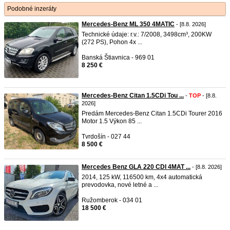
Podobné inzeráty
Mercedes-Benz ML 350 4MATIC
- [8.8. 2026]
Technické údaje: r.v.: 7/2008, 3498cm³, 200KW
(272 PS), Pohon 4x ...
Banská Štiavnica - 969 01
8 250 €
Mercedes-Benz Citan 1.5CDi Tou ...
-
TOP
- [8.8.
2026]
Predám Mercedes-Benz Citan 1.5CDi Tourer 2016
Motor 1.5 Výkon 85 ...
Tvrdošín - 027 44
8 500 €
Mercedes Benz GLA 220 CDI 4MAT ...
- [8.8. 2026]
2014, 125 kW, 116500 km, 4x4 automatická
prevodovka, nové letné a ...
Ružomberok - 034 01
18 500 €