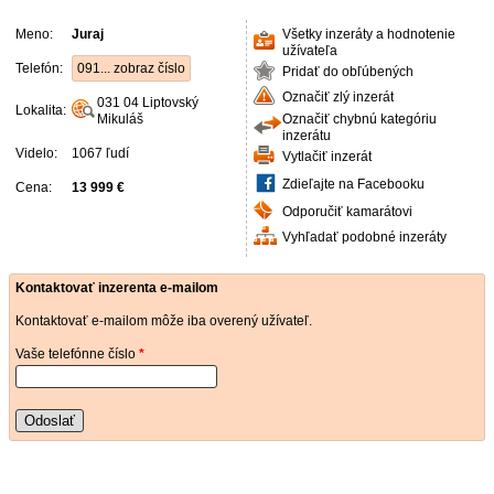
Meno:
Juraj
Všetky inzeráty a hodnotenie
užívateľa
Telefón:
091... zobraz číslo
Pridať do obľúbených
Označiť zlý inzerát
031 04
Liptovský
Lokalita:
Mikuláš
Označiť chybnú kategóriu
inzerátu
Videlo:
1067 ľudí
Vytlačiť inzerát
Zdieľajte na Facebooku
Cena:
13 999 €
Odporučiť kamarátovi
Vyhľadať podobné inzeráty
Kontaktovať inzerenta e-mailom
Kontaktovať e-mailom môže iba overený užívateľ.
Vaše telefónne číslo
*
Odoslať