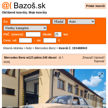
Pridať inzerát
Obľúbené inzeráty
,
Moje inzeráty
Čo:
PSČ (miesto):
Okolie:
km
Cena od:
- do:
€
Hlavná stránka
>
Auto
>
Mercedes-Benz
>
Inzerát č. 193488943
Mercedes Benz w123 piáno 240 diesel
Zmazať/ Upraviť/
- [9.7.
Topovať
2026]