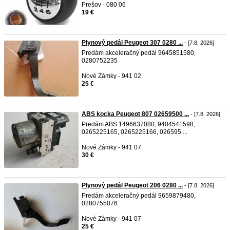
Prešov - 080 06
19 €
Plynový pedál Peugeot 307 0280 ...
- [7.8. 2026]
Predám akceleračný pedál 9645851580,
0280752235
Nové Zámky - 941 02
25 €
ABS kocka Peugeot 807 02659500 ...
- [7.8. 2026]
Predám ABS 1496637080, 9404541598,
0265225165, 0265225166, 026595 ...
Nové Zámky - 941 07
30 €
Plynový pedál Peugeot 206 0280 ...
- [7.8. 2026]
Predám akceleračný pedál 9659879480,
0280755076
Nové Zámky - 941 07
25 €