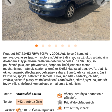
Peugeot 807 2,0HDI RHW 80KW rv 2006. Auto je celé kompletní,
nehavarované se špatným motorem. Veškeré díly jsou se zárukou a daňovým
dokladem. Díly je možné zaslat na dobírku po celé ČR a SR. Díly jsou
použitelné jako jako převodovka, čerpadlo, řídící jednotka motoru,
mechanismus - zámek, startér, alternátor, škrtící klapka, airbag, dveře, blatník,
okno, nárazník, střecha, podběh, pásy, sahara, tlumič, těhlice, náprava, části
karosérie, spojka, setrvačník, lamela, cívka, sedadla - sedačky, chladič,
zrcátko, veškeré plasty, vnitřní osvětlení, zadní světlo, stěrač, výztuha, interiér,
brzdy, výfuk. Možnost komunikace e-mailem a telefonicky.
Meno:
Vrakoviště Louka
Všetky inzeráty a hodnotenie
užívateľa
Telefón:
+42... zobraz číslo
Pridať do obľúbených
Označiť zlý inzerát
Lokalita:
110 00
Česká republika