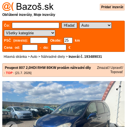
Pridať inzerát
Obľúbené inzeráty
,
Moje inzeráty
Čo:
PSČ (miesto):
Okolie:
km
Cena od:
- do:
€
Hlavná stránka
>
Auto
>
Náhradné diely
>
Inzerát č. 193489031
Peugeot 807 2,0HDI RHW 80KW prodám náhradní díly
Zmazať/ Upraviť/
Topovať
-
TOP
- [21.7. 2026]