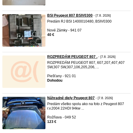
BSI Peugeot 807 BSIV0300
- [7.8. 2026]
Predám RJ BSI 1400010480, BSIV0300
Nové Zámky - 941 07
40 €
ROZPREDÁM PEUGEOT 807 .
- [7.8. 2026]
ROZPREDÁM PEUGEOT 807, 607,207,407,407
SW,307 SW,307,106,205,206, ...
Piešťany - 921 01
Dohodou
Náhradné diely Peugeot 807
- [7.8. 2026]
Predám všetko spolu ako na foto z Peugeot 807
r.v.2004 22HDI 94kw ...
Rožňava - 049 52
123 €