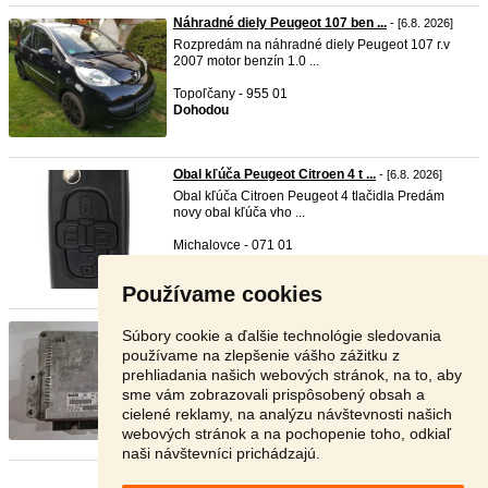
Náhradné diely Peugeot 107 ben ...
- [6.8. 2026]
Rozpredám na náhradné diely Peugeot 107 r.v
2007 motor benzín 1.0 ...
Topoľčany - 955 01
Dohodou
Obal kľúča Peugeot Citroen 4 t ...
- [6.8. 2026]
Obal kľúča Citroen Peugeot 4 tlačidla Predám
novy obal kľúča vho ...
Michalovce - 071 01
10 €
Používame cookies
Riadiaca jednotka motora Peuge ...
- [6.8. 2026]
Súbory cookie a ďalšie technológie sledovania
Predám RJ motora 0281011522, 9650932080,
používame na zlepšenie vášho zážitku z
9640938180
prehliadania našich webových stránok, na to, aby
sme vám zobrazovali prispôsobený obsah a
Nové Zámky - 941 08
cielené reklamy, na analýzu návštevnosti našich
40 €
webových stránok a na pochopenie toho, odkiaľ
naši návštevníci prichádzajú.