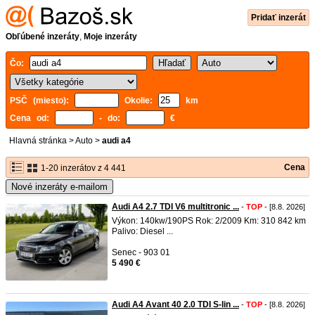
Pridať inzerát
Obľúbené inzeráty
,
Moje inzeráty
Čo:
PSČ (miesto):
Okolie:
km
Cena od:
- do:
€
Hlavná stránka
>
Auto
>
audi a4
Cena
1-20 inzerátov z 4 441
Nové inzeráty e-mailom
Audi A4 2.7 TDI V6 multitronic ...
-
TOP
- [8.8. 2026]
Výkon: 140kw/190PS Rok: 2/2009 Km: 310 842 km
Palivo: Diesel ...
Senec - 903 01
5 490 €
Audi A4 Avant 40 2.0 TDI S-lin ...
-
TOP
- [8.8. 2026]