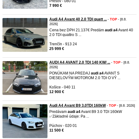
Prešov - 080 01
7 990 €
Audi A4 Avant 40 2.0 TDI quatt ...
-
TOP
- [8.8.
2026]
Cena bez DPH 21.137€ Predám
audi
a4
Avant 40
2.0 TDI quattro S ...
Trenčín - 913 24
25 999 €
AUDI A4 AVANT 2.0 TDI 140 KW/ ...
-
TOP
- [8.8.
2026]
PONÚKAM NA PREDAJ
audi
a4
AVANT S
DIESELOVÝM MOTOROM 2.0 TDI O VÝ ...
Košice - 040 11
12 900 €
Audi A4 Avant B9 3.0TDI 160kW
-
TOP
- [8.8. 2026]
Predávam
audi
a4
Avant B9 3.0 TDI 160kW
✅Základné údaje: Pa ...
Púchov - 020 01
11 500 €