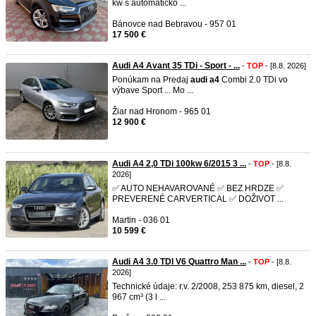
kw s automaticko ...
Bánovce nad Bebravou - 957 01
17 500 €
Audi A4 Avant 35 TDi - Sport - ...
-
TOP
- [8.8. 2026]
Ponúkam na Predaj
audi
a4
Combi 2.0 TDi vo
výbave Sport ... Mo ...
Žiar nad Hronom - 965 01
12 900 €
Audi A4 2,0 TDi 100kw 6/2015 3 ...
-
TOP
- [8.8.
2026]
✅ AUTO NEHAVAROVANÉ ✅ BEZ HRDZE ✅
PREVERENÉ CARVERTICAL ✅ DOŽIVOT ...
Martin - 036 01
10 599 €
Audi A4 3.0 TDI V6 Quattro Man ...
-
TOP
- [8.8.
2026]
Technické údaje: r.v. 2/2008, 253 875 km, diesel, 2
967 cm³ (3 l ...