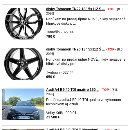
disky Tomason TN22 18" 5x112 S ...
-
TOP
- [8.8.
2026]
Ponúkam na predaj úplne NOVÉ, nikdy nejazdené
hliníkové disky p ...
Tvrdošín - 027 44
790 €
disky Tomason TN20 18" 5x112 Š ...
-
TOP
- [8.8.
2026]
Ponúkam na predaj úplne NOVÉ, nikdy nejazdené
hliníkové disky pre ...
Tvrdošín - 027 44
650 €
Audi A4 B9 40 TDI quattro 150 ...
-
TOP
- [8.8.
2026]
Predám
audi
a4
B9 40 TDI quattro vo výbornom
technickom aj vizuál ...
Veľký Krtíš - 990 01
21 500 €