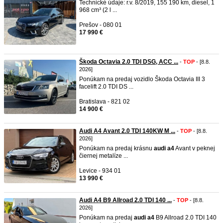
Technické údaje: r.v. 8/2019, 155 190 km, diesel, 1
968 cm³ (2 l ...
Prešov - 080 01
17 990 €
Škoda Octavia 2.0 TDI DSG, ACC ...
-
TOP
- [8.8.
2026]
Ponúkam na predaj vozidlo Škoda Octavia III 3
facelift 2.0 TDI DS ...
Bratislava - 821 02
14 900 €
Audi A4 Avant 2.0 TDI 140KW M ...
-
TOP
- [8.8.
2026]
Ponúkam na predaj krásnu
audi
a4
Avant v peknej
čiernej metalíze ...
Levice - 934 01
13 990 €
Audi A4 B9 Allroad 2.0 TDI 140 ...
-
TOP
- [8.8.
2026]
Ponúkam na predaj
audi
a4
B9 Allroad 2.0 TDI 140