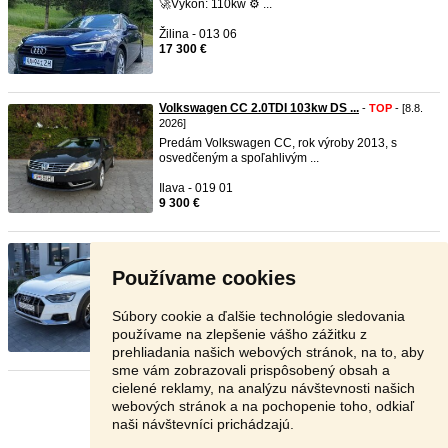
🚀Výkon: 110kw ⚙ ...
Žilina - 013 06
17 300 €
Volkswagen CC 2.0TDI 103kw DS ...
-
TOP
- [8.8.
2026]
Predám Volkswagen CC, rok výroby 2013, s
osvedčeným a spoľahlivým ...
Ilava - 019 01
9 300 €
Audi A4 Allroad 40 2.0 TDI mH ...
-
TOP
- [8.8.
2026]
Používame cookies
Ponúkam na predaj krásne
audi
a4
Allroad 40
2.0tdi mHEV Quattro ...
Súbory cookie a ďalšie technológie sledovania
Levice - 935 31
používame na zlepšenie vášho zážitku z
20 700 €
prehliadania našich webových stránok, na to, aby
sme vám zobrazovali prispôsobený obsah a
cielené reklamy, na analýzu návštevnosti našich
Stránka:
1
2
3
Ďalšia
webových stránok a na pochopenie toho, odkiaľ
naši návštevníci prichádzajú.