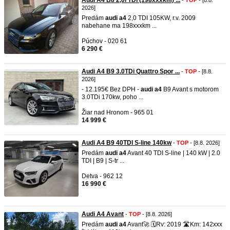
Audi A4 B8 2,0l TDI (198xxxkm) ...
-
TOP
- [8.8.
2026]
Predám
audi
a4
2,0 TDI 105KW, r.v. 2009
nabehane ma 198xxxkm ...
Púchov - 020 61
6 290 €
Audi A4 B9 3.0TDi Quattro Spor ...
-
TOP
- [8.8.
2026]
- 12.195€ Bez DPH -
audi
a4
B9 Avant s motorom
3.0TDi 170kw, poho ...
Žiar nad Hronom - 965 01
14 999 €
Audi A4 B9 40TDI S-line 140kw
-
TOP
- [8.8. 2026]
Predám
audi
a4
Avant 40 TDI S-line | 140 kW | 2.0
TDI | B9 | S-tr ...
Detva - 962 12
16 990 €
Audi A4 Avant
-
TOP
- [8.8. 2026]
Predám
audi
a4
Avant🚀 🗓️Rv: 2019 🛣️Km: 142xxx