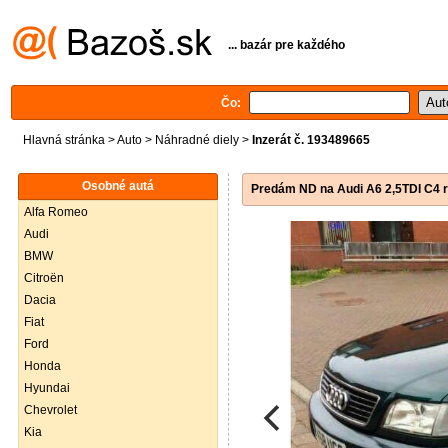
... bazár pre každého
Čo:
Hlavná stránka
>
Auto
>
Náhradné diely
>
Inzerát č. 193489665
Osobné autá
Predám ND na Audi A6 2,5TDI C4 
Alfa Romeo
Audi
BMW
Citroën
Dacia
Fiat
Ford
Honda
Hyundai
Chevrolet
Kia