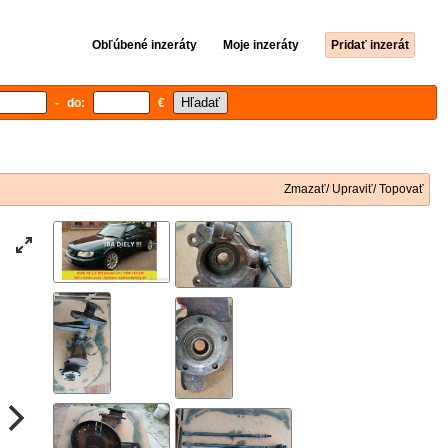
Obľúbené inzeráty
Moje inzeráty
Pridať inzerát
- do:
€
Zmazať/ Upraviť/ Topovať