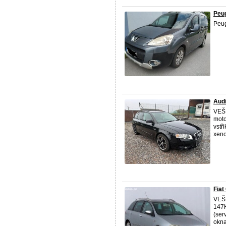
Peug
Peug
Aud
VEŠK
moto
vstř
xeno
Fia
VEŠ
147K
(ser
okna,