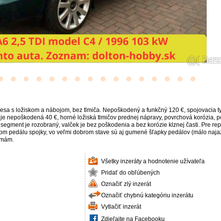
a s ložiskom a nábojom, bez tlmiča. Nepoškodený a funkčný 120 €, spojovacia tyč
e nepoškodená 40 €, horné ložiská tlmičov prednej nápravy, povrchová korózia, po 
egment je rozobraný, valček je bez poškodenia a bez korózie klznej časti. Pre re
m pedálu spojky, vo veľmi dobrom stave sú aj gumené šľapky pedálov (málo najazd
emám.
Všetky inzeráty a hodnotenie užívateľa
Pridať do obľúbených
Označiť zlý inzerát
Označiť chybnú kategóriu inzerátu
Vytlačiť inzerát
Zdieľajte na Facebooku