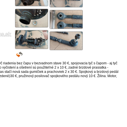
 riadenia bez čapu v bezvadnom stave 30 €, spojovacia tyč s čapom - aj tyč
vyčistení a ošetrení sú použiteľné 2 x 10 €, zadné brzdové prasiatka -
pas stačí nová sada gumičiek a prachoviek 2 x 30 €. Spojkový a brzdový pedál
ené)30 €, pružinový posilovač spojkového pedálu nový 10 €. Žilina. Motor,