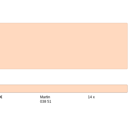
 €
Martin
14 x
038 51