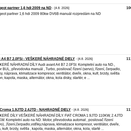
eot partner 1,6 hdi 2009 na ND
10
- [4.8. 2026]
eot partner 1,6 hdi 2009 80kw DV6B manuál rozpredám na ND
i A4 B7 2.0FSi - VEŠKERÉ NÁHRADNÉ DIELY
11
- [4.8. 2026]
ERÉ NÁHRADNÍ DÍLY Audi avant A4 B7 2.0FSI. Kompletní auto na ND.,
r BUL, převodovka manuál , Turbo, posilovač řízení (servo), řízení, čerpadlo,
iky, náprava, klimatizace kompresor, ventilátor, dveře, okna, kufr, brzdy, světla
n, kapota, maska, alternátor, okna, kola disky, startér, e ...
t Croma 1.9JTD 2.4JTD - NAHRADNÉ DIELY
11
- [4.8. 2026]
KERÉ DÍLY VEŠKERÉ NÁHRADNÍ DÍLY. FIAT CROMA 1.9JTD 110KW, 2.4JTD
W. Kompletní auto na ND. Motor, převodovka automat , posilovač řízení
vo), ,řízení,čerpadlo,vstřiky,náprava, klimatizace kompresor, ventilátor, dveře,
 kufr, brzdy, světla , kapota, maska, alternátor, okna, kola, starté ...