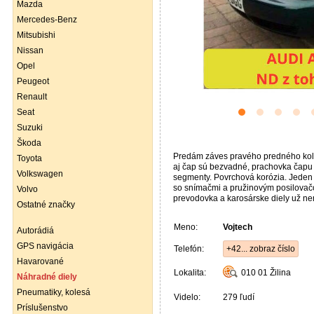
Mazda
Mercedes-Benz
Mitsubishi
Nissan
Opel
Peugeot
Renault
Seat
Suzuki
Škoda
Predám záves pravého predného koles
Toyota
aj čap sú bezvadné, prachovka čapu j
Volkswagen
segmenty. Povrchová korózia. Jeden s
so snímačmi a pružinovým posilovačo
Volvo
prevodovka a karosárske diely už n
Ostatné značky
Meno:
Vojtech
Autorádiá
GPS navigácia
Telefón:
+42... zobraz číslo
Havarované
Lokalita:
010 01
Žilina
Náhradné diely
Pneumatiky, kolesá
Videlo:
279 ľudí
Príslušenstvo