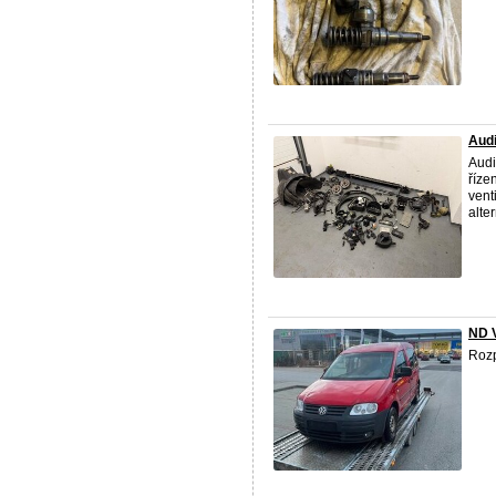
Audi
Audi
říze
vent
alter
ND 
Rozp