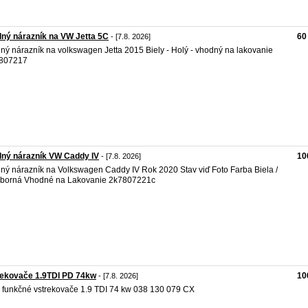
ný nárazník na VW Jetta 5C
60
- [7.8. 2026]
ný nárazník na volkswagen Jetta 2015 Biely - Holý - vhodný na lakovanie
807217
dný nárazník VW Caddy IV
10
- [7.8. 2026]
ný nárazník na Volkswagen Caddy IV Rok 2020 Stav viď Foto Farba Biela /
eborná Vhodné na Lakovanie 2k7807221c
rekovače 1.9TDI PD 74kw
10
- [7.8. 2026]
 funkčné vstrekovače 1.9 TDI 74 kw 038 130 079 CX