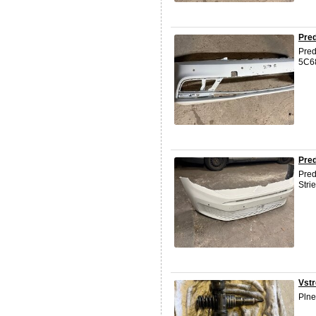
Pred
Pred
5C6
Pre
Pred
Stri
Vst
Plne