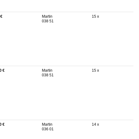
 €
Martin
15 x
038 51
0 €
Martin
15 x
038 51
0 €
Martin
14 x
036 01