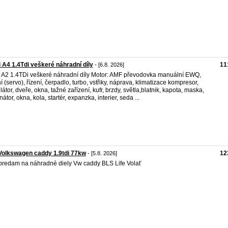
 A4 1.4Tdi veškeré náhradní díly
11
- [6.8. 2026]
 A2 1.4TDi veškeré náhradní díly Motor: AMF převodovka manuální EWQ,
ní (servo), řízení, čerpadlo, turbo, vstřiky, náprava, klimatizace kompresor,
ilátor, dveře, okna, tažné zařízení, kufr, brzdy, světla,blatnik, kapota, maska,
nátor, okna, kola, startér, expanzka, interier, seda ...
Volkswagen caddy 1.9tdi 77kw
12
- [5.8. 2026]
redam na náhradné diely Vw caddy BLS Life Volať