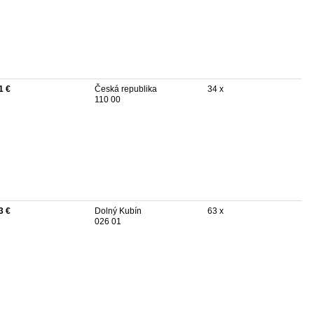
1 €
Česká republika
34 x
110 00
3 €
Dolný Kubín
63 x
026 01