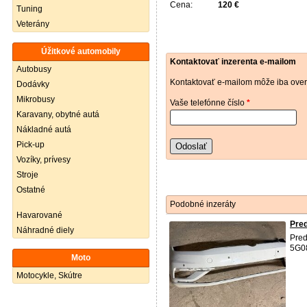
Cena:
120 €
Tuning
Veterány
Úžitkové automobily
Kontaktovať inzerenta e-mailom
Autobusy
Kontaktovať e-mailom môže iba over
Dodávky
Mikrobusy
Vaše telefónne číslo
*
Karavany, obytné autá
Nákladné autá
Pick-up
Odoslať
Vozíky, prívesy
Stroje
Ostatné
Podobné inzeráty
Havarované
Pred
Náhradné diely
Pred
5G0
Moto
Motocykle, Skútre