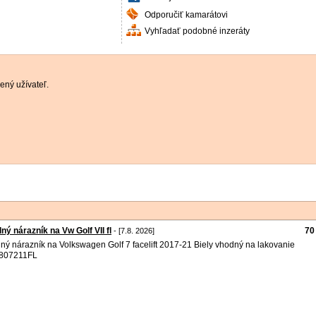
Odporučiť kamarátovi
Vyhľadať podobné inzeráty
ený užívateľ.
ný nárazník na Vw Golf VII fl
70
- [7.8. 2026]
ný nárazník na Volkswagen Golf 7 facelift 2017-21 Biely vhodný na lakovanie
807211FL