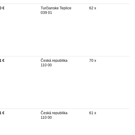
0 €
Turčianske Teplice
62 x
039 01
1 €
Česká republika
70 x
110 00
1 €
Česká republika
61 x
110 00