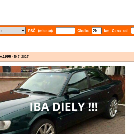
PSČ (miesto):
Okolie:
km Cena od:
rv.1996
- [9.7. 2026]