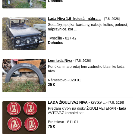
Dohodou
Lada Niva 1,6- kolesá - náhra ...
- [7.8. 2026]
Sedačky, spojka, kardany, náboje kolies, poloosi,
nápravnice, kol ...
Tvrdošín - 027 42
Dohodou
Lem lada Niva
- [7.8. 2026]
Ponúkam na predaj lem zadného blatníku lada
niva
Námestovo - 029 01
25 €
LADA ŽIGULI VAZ NIVA - krytky ...
- [7.8. 2026]
Predám krytky na disky ŽIGULI VETERAN -
lada
AVTOVAZ komplet set. ...
Bratislava - 811 01
75 €