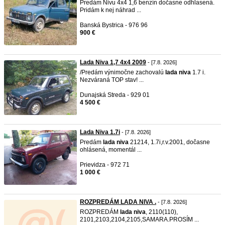
Predám Nivu 4x4 1,6 benzín dočasne odhlasená.
Pridám k nej náhrad ...
Banská Bystrica - 976 96
900 €
Lada Niva 1,7 4x4 2009
- [7.8. 2026]
/Predám výnimočne zachovalú
lada
niva
1.7 i.
Nezváraná TOP stav! ...
Dunajská Streda - 929 01
4 500 €
Lada Niva 1.7i
- [7.8. 2026]
Predám
lada
niva
21214, 1.7i,r.v.2001, dočasne
ohlásená, momentál ...
Prievidza - 972 71
1 000 €
ROZPREDÁM LADA NIVA .
- [7.8. 2026]
ROZPREDÁM
lada
niva
, 2110(110),
2101,2103,2104,2105,SAMARA.PROSÍM ...