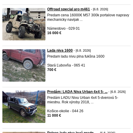
Offroad special aro m461
- [6.8. 2026]
Predam cena 16000€ M57 300k portalove napravy
mechanicky navijak ...
Námestovo - 029 01
16 000 €
Lada niva 1600
- [6.8. 2026]
Predam ladu nivu plna fukšna 1600
Stará Ľubovňa - 065 41
700 €
Predám: LADA Niva Urban 4x4 5- ...
- [6.8. 2026]
Predám LADU Nivu Urban 4x4 5-dverovú 5-
miestnu. Rok výroby 2018, ...
Košice-okolie - 044 26
11 000 €