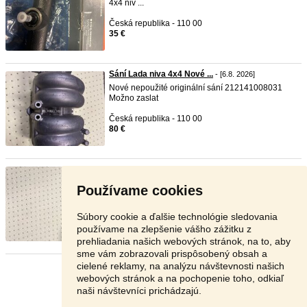
4x4 niv ...
Česká republika - 110 00
35 €
Sání Lada niva 4x4 Nové ...
- [6.8. 2026]
Nové nepoužité originální sání 212141008031
Možno zaslat
Česká republika - 110 00
80 €
Lada niva stabilizator
- [6.8. 2026]
Predný stabilizátor
lada
niva
Osobní předání
Používame cookies
Liptovský mik ...
Liptovský Mikuláš - 031 01
Súbory cookie a ďalšie technológie sledovania
60 €
používame na zlepšenie vášho zážitku z
prehliadania našich webových stránok, na to, aby
sme vám zobrazovali prispôsobený obsah a
cielené reklamy, na analýzu návštevnosti našich
Stránka:
1
2
3
Ďalšia
webových stránok a na pochopenie toho, odkiaľ
naši návštevníci prichádzajú.