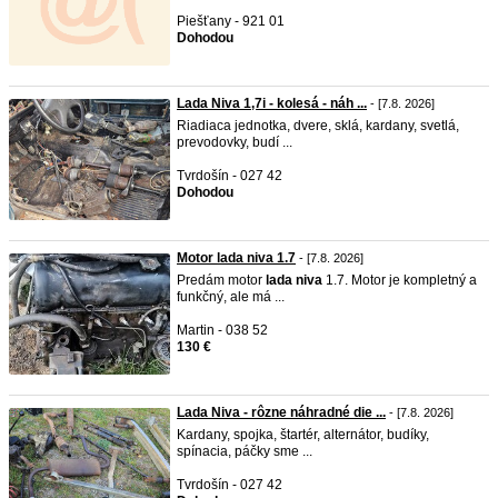
Piešťany - 921 01
Dohodou
Lada Niva 1,7i - kolesá - náh ...
- [7.8. 2026]
Riadiaca jednotka, dvere, sklá, kardany, svetlá,
prevodovky, budí ...
Tvrdošín - 027 42
Dohodou
Motor lada niva 1.7
- [7.8. 2026]
Predám motor
lada
niva
1.7. Motor je kompletný a
funkčný, ale má ...
Martin - 038 52
130 €
Lada Niva - rôzne náhradné die ...
- [7.8. 2026]
Kardany, spojka, štartér, alternátor, budíky,
spínacia, páčky sme ...
Tvrdošín - 027 42