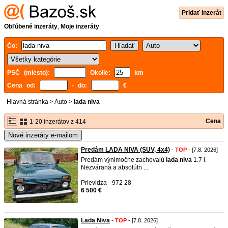
Pridať inzerát
Obľúbené inzeráty
,
Moje inzeráty
Čo:
PSČ (miesto):
Okolie:
km
Cena od:
- do:
€
Hlavná stránka
>
Auto
>
lada niva
Cena
1-20 inzerátov z 414
Nové inzeráty e-mailom
Predám LADA NIVA (SUV, 4x4)
-
TOP
- [7.8. 2026]
Predám výnimočne zachovalú
lada
niva
1.7 i.
Nezváraná a absolútn ...
Prievidza - 972 28
6 500 €
Lada Niva
-
TOP
- [7.8. 2026]