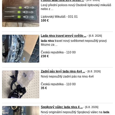
Poloos lada niva levý predn ...
- [6.8. 2026]
Levý přední poloos nový Osobně liptovský mikuláš
nebo z ...
Liptovský Mikuláš - 031 01
100 €
Lada niva travel prevý světlo ...
- [6.8. 2026]
lada
niva
travel nový světlomet nepoužitý pravý
Mozno za ...
Česká republika - 110 00
230 €
Zadní pás levý lada niva 4x4 ...
- [6.8. 2026]
Nový nepoužitý zadní pás na nivu 4x4
Česká republika - 110 00
35 €
Spojkový válec lada niva 4 ...
- [6.8. 2026]
Nový originální nepoužitý Spojkový válec na
lada