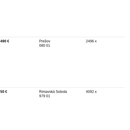
 490 €
Prešov
2496 x
080 01
150 €
Rimavská Sobota
4092 x
979 01