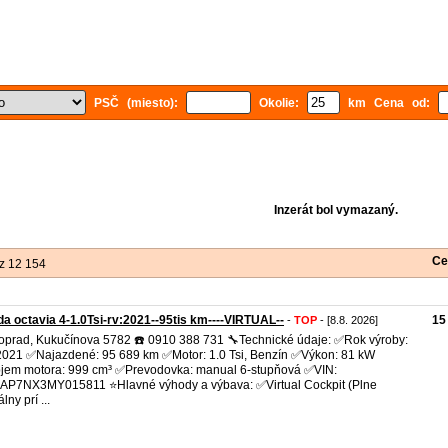
PSČ (miesto):
Okolie:
km Cena od:
Inzerát bol vymazaný.
Ce
z 12 154
a octavia 4-1.0Tsi-rv:2021--95tis km----VIRTUAL--
15
-
TOP
- [8.8. 2026]
oprad, Kukučínova 5782 ☎️ 0910 388 731 🔧Technické údaje: ✅Rok výroby:
2021 ✅Najazdené: 95 689 km ✅Motor: 1.0 Tsi, Benzín ✅Výkon: 81 kW
em motora: 999 cm³ ✅Prevodovka: manual 6-stupňová ✅VIN:
P7NX3MY015811 ⭐Hlavné výhody a výbava: ✅Virtual Cockpit (Plne
álny prí ...