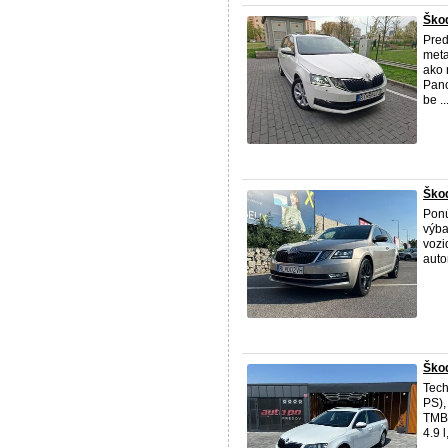
Škod
Pre
meta
ako 
Pano
be ..
Ško
Ponú
výba
vozi
auto
Škod
Tech
PS),
TMBJ
4.9 