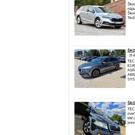
Ško
nája
Škod
Tech
ŠKO
- [8.
TECH
EUR
ASR
AIR
SYS
ŠKO
TEC
over
kW (
prev