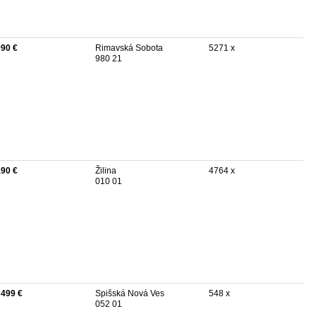
990 €
Rimavská Sobota
5271 x
980 21
190 €
Žilina
4764 x
010 01
 499 €
Spišská Nová Ves
548 x
052 01