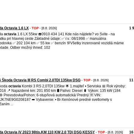
a Octavia 1.6 LX
1 
-
TOP
- [8.8. 2026]
da
octavia
1.6 LX 55kw ☎️0910 434 141 Kde nás nájdete? vo Svite - na
atku pri hlavnej ceste Základné údaje: ✅ r.v.: 08/1998 ✅ manuálna
odovka ✅ 202 104 km ✅ 55 kw ✅ benzín 💯Všetky inzerované vozidlá máme
klade. Odber možný ihneď. 102
 Škoda Octavia III RS Combi 2.0TDI 135kw DSG
11
-
TOP
- [8.8. 2026]
Škoda
octavia
Kombi 3 RS 2,0TDI 135kw 🌟 1.majiteľ • Serviska 📅 Rok výroby:
016 📍 Najazdené km: 201 850 km 🛢️ Palivo: Diesel 🔋 Výkon: 135 kW (184
⚙️ Prevodovka/Pohon: 6-stupňová automatická/ Predný 🆔 VIN:
K7NE9G0208187 ➡️ Vybavenie: • Bi-Xenónové predné svetlomety s
čaním ...
a Octavia iV 2023 98tis.KM 110 KW 2.0 TDi DSG KESSY
16
-
TOP
- [8.8. 2026]