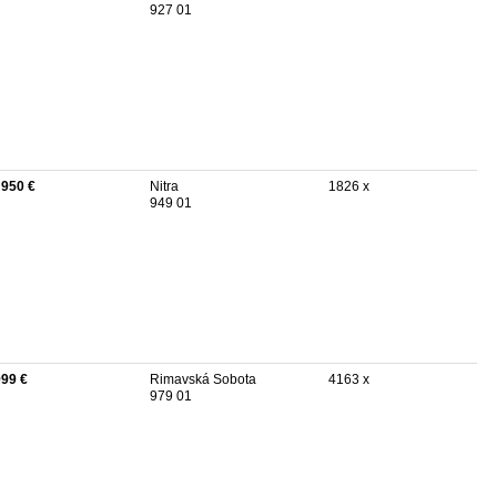
927 01
 950 €
Nitra
1826 x
949 01
999 €
Rimavská Sobota
4163 x
979 01