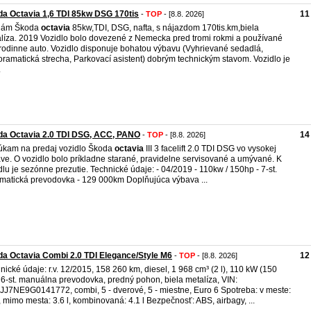
a Octavia 1,6 TDI 85kw DSG 170tis
11
-
TOP
- [8.8. 2026]
dám Škoda
octavia
85kw,TDI, DSG, nafta, s nájazdom 170tis.km,biela
líza. 2019 Vozidlo bolo dovezené z Nemecka pred tromi rokmi a používané
rodinne auto. Vozidlo disponuje bohatou výbavu (Vyhrievané sedadlá,
ramatická strecha, Parkovací asistent) dobrým technickým stavom. Vozidlo je
.
da Octavia 2.0 TDI DSG, ACC, PANO
14
-
TOP
- [8.8. 2026]
kam na predaj vozidlo Škoda
octavia
III 3 facelift 2.0 TDI DSG vo vysokej
ve. O vozidlo bolo príkladne starané, pravidelne servisované a umývané. K
dlu je sezónne prezutie. Technické údaje: - 04/2019 - 110kw / 150hp - 7-st.
matická prevodovka - 129 000km Doplňujúca výbava ...
a Octavia Combi 2.0 TDI Elegance/Style M6
12
-
TOP
- [8.8. 2026]
nické údaje: r.v. 12/2015, 158 260 km, diesel, 1 968 cm³ (2 l), 110 kW (150
 6-st. manuálna prevodovka, predný pohon, biela metalíza, VIN:
J7NE9G0141772, combi, 5 - dverové, 5 - miestne, Euro 6 Spotreba: v meste:
l, mimo mesta: 3.6 l, kombinovaná: 4.1 l Bezpečnosť: ABS, airbagy, ...