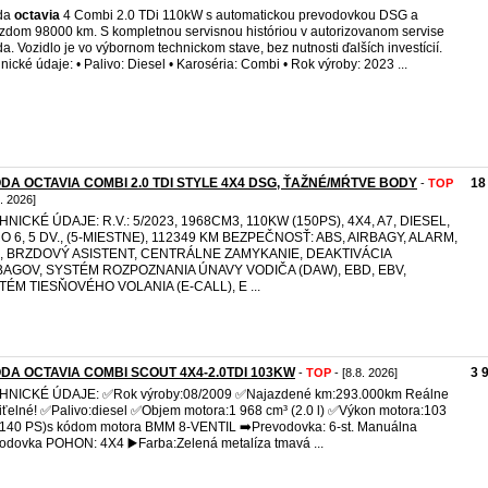
da
octavia
4 Combi 2.0 TDi 110kW s automatickou prevodovkou DSG a
zdom 98000 km. S kompletnou servisnou históriou v autorizovanom servise
a. Vozidlo je vo výbornom technickom stave, bez nutnosti ďalších investícií.
nické údaje: • Palivo: Diesel • Karoséria: Combi • Rok výroby: 2023 ...
DA OCTAVIA COMBI 2.0 TDI STYLE 4X4 DSG, ŤAŽNÉ/MŔTVE BODY
18
-
TOP
8. 2026]
NICKÉ ÚDAJE: R.V.: 5/2023, 1968CM3, 110KW (150PS), 4X4, A7, DIESEL,
O 6, 5 DV., (5-MIESTNE), 112349 KM BEZPEČNOSŤ: ABS, AIRBAGY, ALARM,
, BRZDOVÝ ASISTENT, CENTRÁLNE ZAMYKANIE, DEAKTIVÁCIA
BAGOV, SYSTÉM ROZPOZNANIA ÚNAVY VODIČA (DAW), EBD, EBV,
TÉM TIESŇOVÉHO VOLANIA (E-CALL), E ...
DA OCTAVIA COMBI SCOUT 4X4-2.0TDI 103KW
3 
-
TOP
- [8.8. 2026]
HNICKÉ ÚDAJE: ✅️Rok výroby:08/2009 ✅️Najazdené km:293.000km Reálne
iťelné! ✅️Palivo:diesel ✅️Objem motora:1 968 cm³ (2.0 l) ✅️Výkon motora:103
140 PS)s kódom motora BMM 8-VENTIL ➡️Prevodovka: 6-st. Manuálna
odovka POHON: 4X4 ▶️Farba:Zelená metalíza tmavá ...