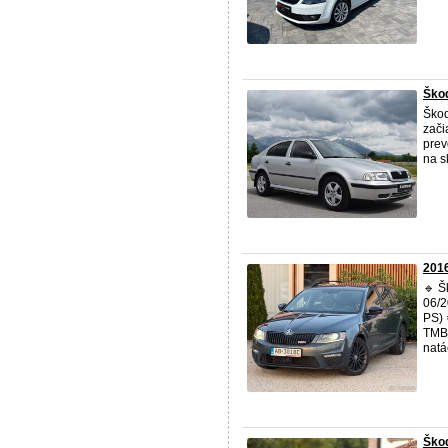
Škod
Ško
zači
prev
na s
2016
🔹 
06/2
PS) 
TMBJ
natá
Škod