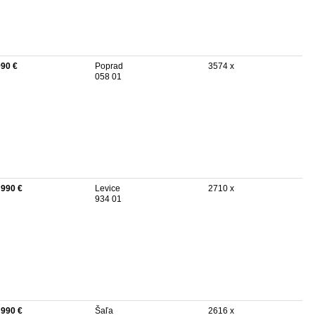
990 €
Poprad
3574 x
058 01
 990 €
Levice
2710 x
934 01
 990 €
Šaľa
2616 x