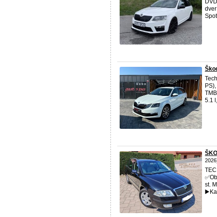
DVD 
dver
Spot
Škod
Tech
PS),
TMBJ
5.1 
ŠKO
2026
TECH
✅️Ob
st. 
▶️Ka