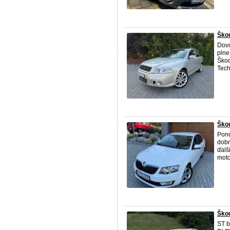
Škod
Dovo
plne
Ško
Tech
Škod
Ponú
dobr
ďalš
moto
Škod
ST 