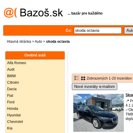
... bazár pre každého
Čo:
Hlavná stránka
>
Auto
>
skoda octavia
Osobné autá
Alfa Romeo
Audi
BMW
Zobrazených 1-20 inzerátov 
Citroën
Nové inzeráty e-mailom
Dacia
Skod
Fiat
📍 P
Ford
4.1.
Honda
✅Obj
TMBA
Hyundai
digit
Chevrolet
Kia