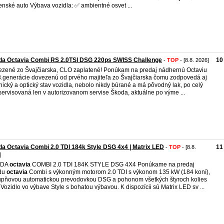
enské auto Výbava vozidla: ✅ ambientné osvet ...
da Octavia Combi RS 2.0TSI DSG 220ps SWISS Challenge
10
-
TOP
- [8.8. 2026]
zené zo Švajčiarska, CLO zaplatené! Ponúkam na predaj nádhernú Octaviu
.generácie dovezenú od prvého majiteľa zo Švajčiarska čomu zodpovedá aj
nický a optický stav vozidla, nebolo nikdy búrané a má pôvodný lak, po celý
servisovaná len v autorizovanom servise Škoda, aktuálne po výme ...
a Octavia Combi 2.0 TDI 184k Style DSG 4x4 | Matrix LED
11
-
TOP
- [8.8.
]
ODA
octavia
COMBI 2.0 TDI 184K STYLE DSG 4X4 Ponúkame na predaj
du
octavia
Combi s výkonným motorom 2.0 TDI s výkonom 135 kW (184 koní),
upňovou automatickou prevodovkou DSG a pohonom všetkých štyroch kolies
 Vozidlo vo výbave Style s bohatou výbavou. K dispozícii sú Matrix LED sv ...