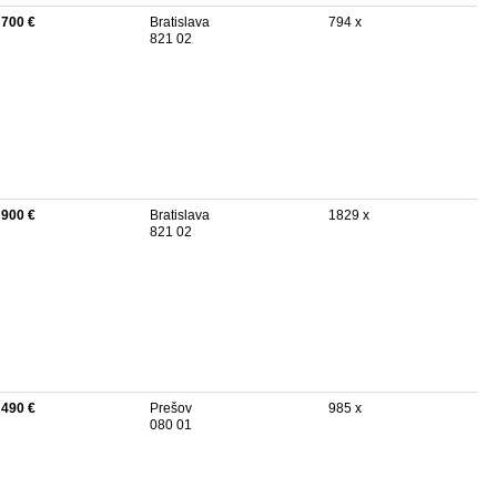
 700 €
Bratislava
794 x
821 02
 900 €
Bratislava
1829 x
821 02
 490 €
Prešov
985 x
080 01