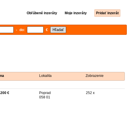
Obľúbené inzeráty
Moje inzeráty
Pridať inzerát
- do:
€
na
Lokalita
Zobrazenie
 200 €
Poprad
252 x
058 01