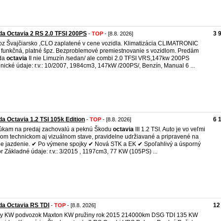
a Octavia 2 RS 2.0 TFSI 200PS
3 
-
TOP
- [8.8. 2026]
z Švajčiarsko ,CLO zaplatené v cene vozidla. Klimatizácia CLIMATRONIC
 funkčná, platné špz. Bezproblemové premiestnovanie s vozidlom. Predám
da
octavia
II nie Limuzín /sedan/ ale combi 2.0 TFSI VRS,147kw 200PS
nické údaje: r.v.: 10/2007, 1984cm3, 147kW /200PS/, Benzín, Manual 6 ...
a Octavia 1.2 TSI 105k Edition
6 
-
TOP
- [8.8. 2026]
kam na predaj zachovalú a peknú Škodu
octavia
III 1.2 TSI. Auto je vo veľmi
om technickom aj vizuálnom stave, pravidelne udržiavané a pripravené na
ie jazdenie. ✔ Po výmene spojky ✔ Nová STK a EK ✔ Spoľahlivý a úsporný
r Základné údaje: r.v.: 3/2015 , 1197cm3, 77 KW (105PS) ...
a Octavia RS TDI
12
-
TOP
- [8.8. 2026]
by KW podvozok Maxton KW pružiny rok 2015 214000km DSG TDI 135 KW