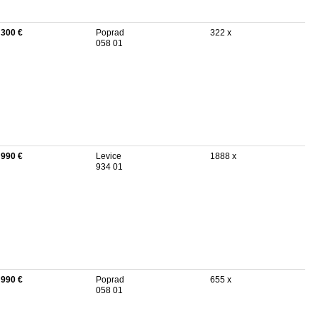
 300 €
Poprad
322 x
058 01
 990 €
Levice
1888 x
934 01
 990 €
Poprad
655 x
058 01