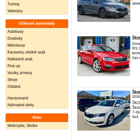
slov
Tuning
Veterány
Úžitkové automobily
Autobusy
Ško
Dodávky
Dove
Mikrobusy
RS 3
Karavany, obytné autá
tech
čas 
Nákladné autá
Pick-up
Vozíky, prívesy
Stroje
Ostatné
Škod
2026
Havarované
ŠK
Náhradné diely
Ško
7-st
4x4.
Moto
Motocykle, Skútre