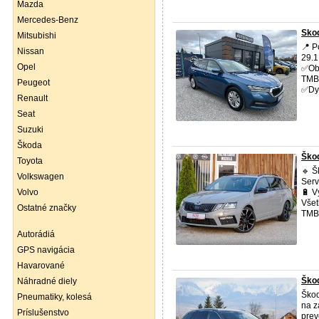
Mazda
Mercedes-Benz
Sko
Mitsubishi
📍 P
Nissan
29.1
Opel
✅Obj
TMB
Peugeot
✅Dyn
Renault
Seat
Suzuki
Škoda
Škod
Toyota
🔹 
Volkswagen
Serv
Volvo
🔋 V
Všet
Ostatné značky
TMBL
Autorádiá
GPS navigácia
Havarované
Škod
Náhradné diely
Ško
Pneumatiky, kolesá
na z
Príslušenstvo
prev