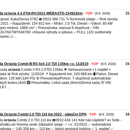
da octavia 4-2.0Tdi-RV:2021-WEBASTO-154922km
15
-
TOP
- [8.8. 2026]
oprad, Kukučínova 5782 ☎️ 0910 388 731 🔧Technické údaje: ✅Rok výroby:
.2021 ✅Najazdené: 154 922 km ✅Motor: 2.0 Tdi, Diesel ✅Výkon: 85 kW
em motora: 1968 cm³ ✅Prevodovka: manual 6-stupňová ✅VIN:
JG7NX7MY048780 ⭐Hlavné výhody a výbava: ✅FULL LED svetlomety
amic Li ...
a Octavia Combi III RS 4x4 2.0 TDI 135kw, r.v. 11/2019
15
-
TOP
- [8.8. 2026]
Škoda
octavia
Combi 3 RS 2.0TDI 135kw 🌟 Nehavarované • 1.majiteľ •
iska 📅 Rok výroby: 11/2019 📍 Najazdené km: 193 968 km 🛢️ Palivo: Diesel
ýkon: 135 kW (184 PS) ⚙️ Prevodovka/Pohon: 7-stupňová automatická/
kých kolies (4x4) 🛞 Pneumatiky: Letná sada (6mm)/Zimná sada 🆔 VIN:
K7 ...
a Octavia Combi 2.0 TDI 110 kw 2022 - odpočet DPH
19
-
TOP
- [8.8. 2026]
da
octavia
Combi 2.0 TDI 110 kw ☎️0910 434 141 Kde nás nájdete? vo Svite -
ačiatku pri hlavnej ceste Základné údaje: ✅ r.v.: 01/2022 ✅ automatická
odovka ✅ 145 356 km ✅ 110 kw ✅ úplná servisná história ✅ 1. majiteľ ✅