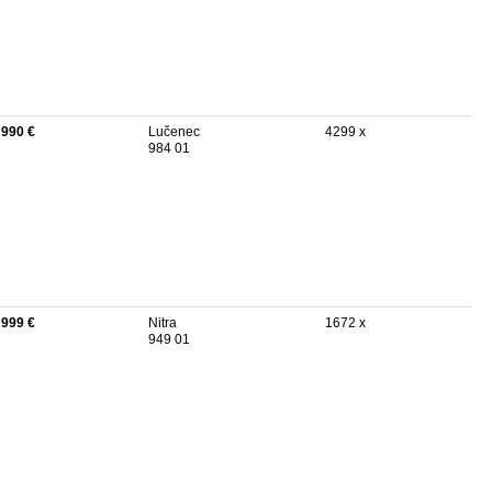
 990 €
Lučenec
4299 x
984 01
 999 €
Nitra
1672 x
949 01