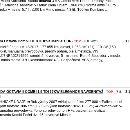
video Karoséria: Škoda
octavia
3 RS Combi VRS Pohon: Predný Počet
íi 5 Miest na sedenie: 5 Farba: Biela Objem: 1968 cm3 Norma emisií: Euro 6
reba v meste: 5.7 lit. /100 km Mimo mesta: 4.3 lit. /100 km Kombino ...
a Octavia Combi 2.0 TDI Drive Manual EU6
13
-
TOP
- [8.8. 2026]
nické údaje: r.v. 12/2017, 177 855 km, diesel, 1 968 cm³ (2 l), 110 kW (150
 6-st. manuálna prevodovka, predný pohon, biela metalíza, VIN:
J7NE4J0214599, combi, 5 - dverové, 5 - miestne, Euro 6 Spotreba: v meste:
l, mimo mesta: 3.9 l, kombinovaná: 4.3 l Bezpečnosť: ABS, airbagy, ...
DA OCTAVIA II COMBI 1.9 TDI 77KW ELEGANCE NAV/XEN/TAŽ
3 
-
TOP
- [8.8.
]
NICKÉ ÚDAJE: ➡️Rok výroby:2007 ➡️Najazdené km:277 000 ✅️Palivo:diesel
jem motora:1896 cm³ (1.9 l) ✅️Výkon motora:77KW (105 PS) ➡️Prevodovka: 5-
Manuálna prevodovka Pohon:predný pohon ▶️Farba:čierna metalíza
roséria:Kombi Počet dverí:5 - dverové Miest n ...