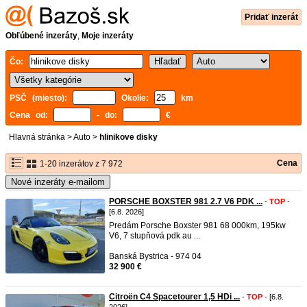
Pridať inzerát
Obľúbené inzeráty
,
Moje inzeráty
Čo:
PSČ (miesto):
Okolie:
km
Cena od:
- do:
€
Hlavná stránka
>
Auto
>
hlinikove disky
Cena
1-20 inzerátov z 7 972
Nové inzeráty e-mailom
PORSCHE BOXSTER 981 2.7 V6 PDK ...
-
TOP
-
[6.8. 2026]
Predám Porsche Boxster 981 68 000km, 195kw
V6, 7 stupňová pdk au ...
Banská Bystrica - 974 04
32 900 €
Citroën C4 Spacetourer 1,5 HDi ...
-
TOP
- [6.8.