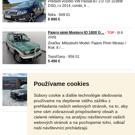
Predam vozidlo VW Passat B7 2.0 TDi 103kW
DSG, r.v 2014, combi, h ...
Nitra - 949 01
6 890 €
Pajero pinin Montero IO 1800 G ...
-
TOP
- [6.8.
2026]
Značka: Mitsubishi Model: Pajero Pinin Mesiac /
Rok: 8 / ...
Topoľčany - 956 01
5 490 €
Audi A4 3.0 TDI V6 Quattro Man ...
-
TOP
- [6.8.
2026]
Používame cookies
Technické údaje: r.v. 2/2008, 253 875 km, diesel, 2
967 cm³ (3 l ...
Súbory cookie a ďalšie technológie sledovania
Prešov - 080 01
používame na zlepšenie vášho zážitku z
7 990 €
prehliadania našich webových stránok, na to, aby
sme vám zobrazovali prispôsobený obsah a
cielené reklamy, na analýzu návštevnosti našich
Stránka:
1
2
3
Ďalšia
webových stránok a na pochopenie toho, odkiaľ
naši návštevníci prichádzajú.