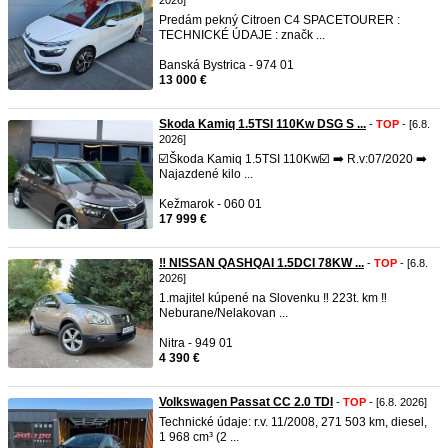
2026]
Predám pekný Citroen C4 SPACETOURER :
TECHNICKÉ ÚDAJE : značk ...
Banská Bystrica - 974 01
13 000 €
Skoda Kamiq 1.5TSI 110Kw DSG S ...
-
TOP
- [6.8.
2026]
☑️Škoda Kamiq 1.5TSI 110Kw☑️ ➡️ R.v:07/2020 ➡️
Najazdené kilo ...
Kežmarok - 060 01
17 999 €
‼️ NISSAN QASHQAI 1.5DCI 78KW ...
-
TOP
- [6.8.
2026]
1.majitel kúpené na Slovenku ‼️ 223t. km ‼️
Neburane/Nelakovan ...
Nitra - 949 01
4 390 €
Volkswagen Passat CC 2.0 TDI
-
TOP
- [6.8. 2026]
Technické údaje: r.v. 11/2008, 271 503 km, diesel,
1 968 cm³ (2 ...