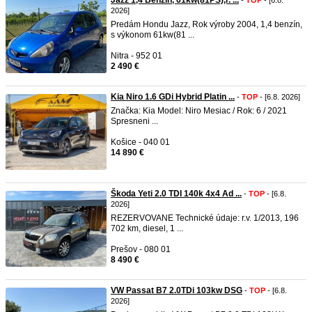
Jazz 1,4 Benzín, 61kw(81PS),r. ...
-
TOP
- [6.8.
2026]
Predám Hondu Jazz, Rok výroby 2004, 1,4 benzín,
s výkonom 61kw(81 ...
Nitra - 952 01
2 490 €
Kia Niro 1.6 GDi Hybrid Platin ...
-
TOP
- [6.8. 2026]
Značka: Kia Model: Niro Mesiac / Rok: 6 / 2021
Spresneni ...
Košice - 040 01
14 890 €
Škoda Yeti 2.0 TDI 140k 4x4 Ad ...
-
TOP
- [6.8.
2026]
REZERVOVANE Technické údaje: r.v. 1/2013, 196
702 km, diesel, 1 ...
Prešov - 080 01
8 490 €
VW Passat B7 2.0TDi 103kw DSG
-
TOP
- [6.8.
2026]