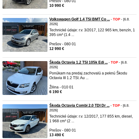
Prešov - 080 01
10 990 €
Volkswagen Golf 1.4 TSI BMT Co ...
-
TOP
- [6.8.
2026]
Technické údaje: r.v. 3/2017, 122 965 km, benzín, 1
395 cm³ (1.4 ...
Prešov - 080 01
12 990 €
Škoda Octavia 1.2 TSI 105k Edi ...
-
TOP
- [6.8.
2026]
Ponúkam na predaj zachovalú a peknú Škodu
Octavia III 1.2 TSI. Au ...
Žilina - 010 01
6 190 €
Škoda Octavia Combi 2.0 TDI Dr ...
-
TOP
- [6.8.
2026]
Technické údaje: r.v. 12/2017, 177 855 km, diesel,
1 968 cm³ (2 ...
Prešov - 080 01
13 490 €