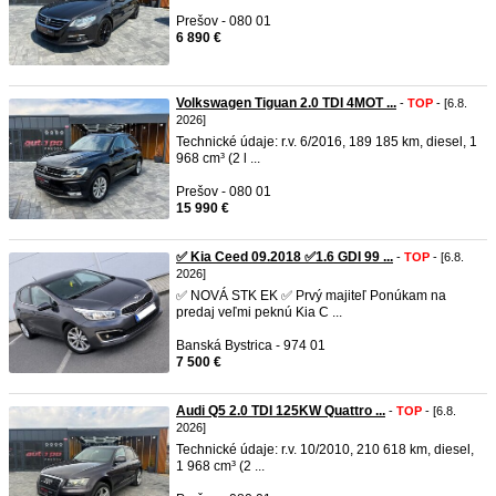
Prešov - 080 01
6 890 €
Volkswagen Tiguan 2.0 TDI 4MOT ...
-
TOP
- [6.8.
2026]
Technické údaje: r.v. 6/2016, 189 185 km, diesel, 1
968 cm³ (2 l ...
Prešov - 080 01
15 990 €
✅ Kia Ceed 09.2018 ✅1.6 GDI 99 ...
-
TOP
- [6.8.
2026]
✅ NOVÁ STK EK ✅ Prvý majiteľ Ponúkam na
predaj veľmi peknú Kia C ...
Banská Bystrica - 974 01
7 500 €
Audi Q5 2.0 TDI 125KW Quattro ...
-
TOP
- [6.8.
2026]
Technické údaje: r.v. 10/2010, 210 618 km, diesel,
1 968 cm³ (2 ...