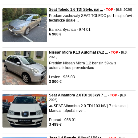
Seat Toledo 1.6 TDI Style, naj ...
-
TOP
- [6.8. 2026]
Predám zachovalý SEAT TOLEDO po 1 majiteľovi :
technické údaje ...
Banská Bystrica - 974 01
6 900 €
Nissan Micra K13 Automat r.v.2 ...
-
TOP
- [6.8.
2026]
Predám Nissan Micra 1.2 benzin 59kw s
automatickou prevodovkou. ...
Levice - 935 03
3 800 €
Seat Alhambra 2.0TDI 103kW 7 ...
-
TOP
- [6.8.
2026]
🚗 SEAT Alhambra 2.0 TDI 103 kW | 7-miestna |
Manuál | Spoľahlivé ...
Poprad - 058 01
3 499 €