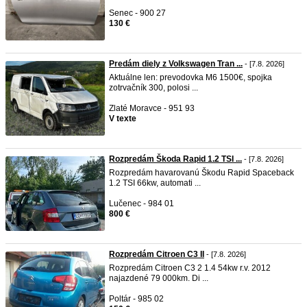
Senec - 900 27
130 €
Predám diely z Volkswagen Tran ...
- [7.8. 2026]
Aktuálne len: prevodovka M6 1500€, spojka
zotrvačník 300, polosi ...
Zlaté Moravce - 951 93
V texte
Rozpredám Škoda Rapid 1.2 TSI ...
- [7.8. 2026]
Rozpredám havarovanú Škodu Rapid Spaceback
1.2 TSI 66kw, automati ...
Lučenec - 984 01
800 €
Rozpredám Citroen C3 II
- [7.8. 2026]
Rozpredám Citroen C3 2 1.4 54kw r.v. 2012
najazdené 79 000km. Di ...
Poltár - 985 02