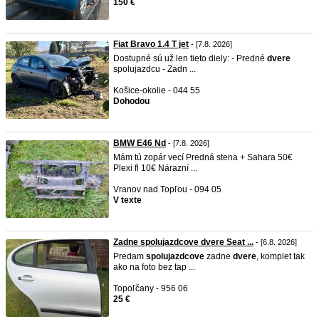
150 €
Fiat Bravo 1.4 T jet
- [7.8. 2026]
Dostupné sú už len tieto diely: - Predné
dvere
spolujazdcu - Zadn ...
Košice-okolie - 044 55
Dohodou
BMW E46 Nd
- [7.8. 2026]
Mám tú zopár vecí Predná stena + Sahara 50€
Plexi fl 10€ Nárazní ...
Vranov nad Topľou - 094 05
V texte
Zadne spolujazdcove dvere Seat ...
- [6.8. 2026]
Predam
spolujazdcove
zadne
dvere
, komplet tak
ako na foto bez tap ...
Topoľčany - 956 06
25 €