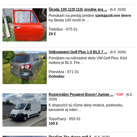
Škoda 100,110l,110r predne pra ...
- [6.8. 2026]
Ponúkam na predaj predne
spolujazdcove
dvere
na škoda 100 novší m ...
Trebišov - 075 01
20 €
Volkswagen Golf Plus 1.9 BLS 7 ...
- [6.8. 2026]
Ponúkam na náhradné diely VW Golf Plus. Kód
motora je BLS. Pre ...
Prievidza - 971 01
Dohodou
Rozpredám Peugeot Boxer/ Jumpe ...
-
TOP
- [6.8.
2026]
K dispozícii sú rôzne diely motora, podvozku,
karosérie aj interi ...
Topoľčany - 955 01
100 €