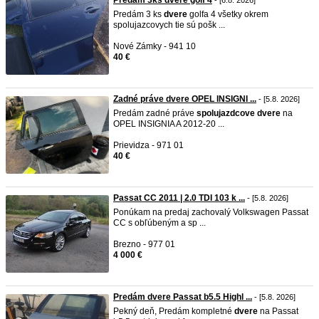
Predám 3ks dvere golf 4
- [6.8. 2026]
Predám 3 ks
dvere
golfa 4 všetky okrem
spolujazcovych tie sú pošk ...
Nové Zámky - 941 10
40 €
Zadné práve dvere OPEL INSIGNI ...
- [5.8. 2026]
Predám zadné práve
spolujazdcove
dvere
na
OPEL INSIGNIA A 2012-20 ...
Prievidza - 971 01
40 €
Passat CC 2011 | 2.0 TDI 103 k ...
- [5.8. 2026]
Ponúkam na predaj zachovalý Volkswagen Passat
CC s obľúbeným a sp ...
Brezno - 977 01
4 000 €
Predám dvere Passat b5.5 Highl ...
- [5.8. 2026]
Pekný deň, Predám kompletné
dvere
na Passat