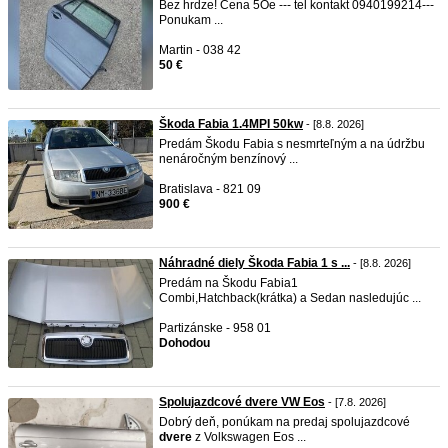
Bez hrdze! Cena 5Oe --- tel kontakt 0940199214---
Ponukam ...
Martin - 038 42
50 €
Škoda Fabia 1.4MPI 50kw
- [8.8. 2026]
Predám Škodu Fabia s nesmrteľným a na údržbu
nenáročným benzínový ...
Bratislava - 821 09
900 €
Náhradné diely Škoda Fabia 1 s ...
- [8.8. 2026]
Predám na Škodu Fabia1
Combi,Hatchback(krátka) a Sedan nasledujúc ...
Partizánske - 958 01
Dohodou
Spolujazdcové dvere VW Eos
- [7.8. 2026]
Dobrý deň, ponúkam na predaj spolujazdcové
dvere
z Volkswagen Eos ...