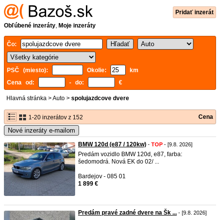
Pridať inzerát
Obľúbené inzeráty
,
Moje inzeráty
Čo:
PSČ (miesto):
Okolie:
km
Cena od:
- do:
€
Hlavná stránka
>
Auto
>
spolujazdcove dvere
Cena
1-20 inzerátov z 152
Nové inzeráty e-mailom
BMW 120d (e87 / 120kw)
-
TOP
- [9.8. 2026]
Predám vozidlo BMW 120d, e87, farba:
šedomodrá. Nová EK do 02/ ...
Bardejov - 085 01
1 899 €
Predám pravé zadné dvere na Šk ...
- [9.8. 2026]