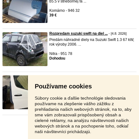
b5.5 v striebornej fa ...
Komárno - 946 32
39 €
Rozpredam suzuki swift na diel ...
- [4.8. 2026]
Predám náhradné diely na Suzuki Swift 1.3 67 kW,
rok výroby 2006. ...
Nitra - 951 78
Dohodou
Predne dvere Mercedes Sprinter ...
- [4.8. 2026]
Ponúkam na predaj predné
dvere
na auta
Používame cookies
Mercedes Sprinter model w9 ...
Spišská Nová Ves - 052 01
Súbory cookie a ďalšie technológie sledovania
250 €
používame na zlepšenie vášho zážitku z
prehliadania našich webových stránok, na to, aby
sme vám zobrazovali prispôsobený obsah a
cielené reklamy, na analýzu návštevnosti našich
Stránka:
1
2
3
Ďalšia
webových stránok a na pochopenie toho, odkiaľ
naši návštevníci prichádzajú.