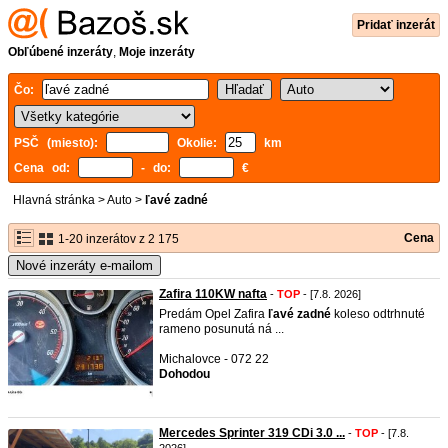
Pridať inzerát
Obľúbené inzeráty
,
Moje inzeráty
Čo:
PSČ (miesto):
Okolie:
km
Cena od:
- do:
€
Hlavná stránka
>
Auto
>
ľavé zadné
Cena
1-20 inzerátov z 2 175
Nové inzeráty e-mailom
Zafira 110KW nafta
-
TOP
- [7.8. 2026]
Predám Opel Zafira
ľavé
zadné
koleso odtrhnuté
rameno posunutá ná ...
Michalovce - 072 22
Dohodou
Mercedes Sprinter 319 CDi 3.0 ...
-
TOP
- [7.8.