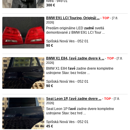
Nitra - 949 01
300 €
BMW E91 LCI Touring, Originál ...
-
TOP
- [7.8.
2026]
Predám originálne LED
zadné
svetlá
demontované z BMW E91 LCI Tour ...
Spišská Nová Ves - 052 01
90 €
BMW X1 E84, ľavé zadne dvere k ...
-
TOP
- [7.8.
2026]
BMW X1 E84
ľavé
zadne dvere kompletne
ustrojene Stav: bez hrdze ...
Spišská Nová Ves - 052 01
90 €
Seat Leon 1P, ľavé zadne dvere ...
-
TOP
- [7.8.
2026]
Seat Leon 1P
ľavé
zadne dvere kompletne
ustrojene Stav: bez hrd ...
Spišská Nová Ves - 052 01
45 €