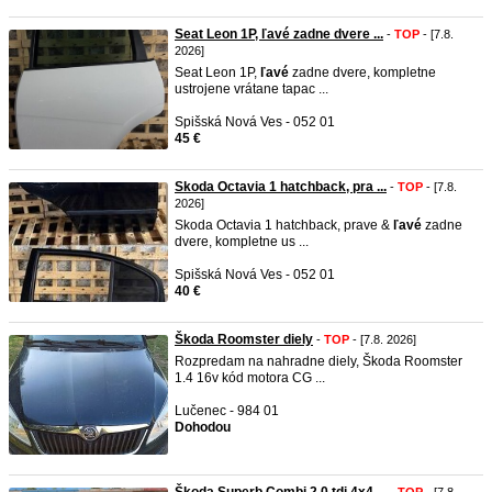
Seat Leon 1P, ľavé zadne dvere ...
-
TOP
- [7.8.
2026]
Seat Leon 1P,
ľavé
zadne dvere, kompletne
ustrojene vrátane tapac ...
Spišská Nová Ves - 052 01
45 €
Skoda Octavia 1 hatchback, pra ...
-
TOP
- [7.8.
2026]
Skoda Octavia 1 hatchback, prave &
ľavé
zadne
dvere, kompletne us ...
Spišská Nová Ves - 052 01
40 €
Škoda Roomster diely
-
TOP
- [7.8. 2026]
Rozpredam na nahradne diely, Škoda Roomster
1.4 16v kód motora CG ...
Lučenec - 984 01
Dohodou