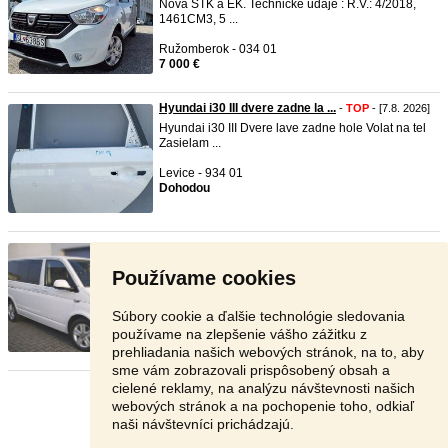
Nová STK a EK. Technické údaje : R.V.: 4/2018,
1461CM3, 5 ...
Ružomberok - 034 01
7 000 €
Hyundai i30 III dvere zadne la ...
-
TOP
- [7.8. 2026]
Hyundai i30 III Dvere lave zadne hole Volat na tel
Zasielam ...
Levice - 934 01
Dohodou
VW Multivan T6 2017, 110kw, M6 ...
-
TOP
- [7.8.
2026]
Používame cookies
Predám VW Multivan T6 Comfortline 2017, 2.0TDI
110kw, manuál, 4Mo ...
Súbory cookie a ďalšie technológie sledovania
Bratislava - 821 04
používame na zlepšenie vášho zážitku z
16 990 €
prehliadania našich webových stránok, na to, aby
sme vám zobrazovali prispôsobený obsah a
cielené reklamy, na analýzu návštevnosti našich
Stránka:
1
2
3
Ďalšia
webových stránok a na pochopenie toho, odkiaľ
naši návštevníci prichádzajú.