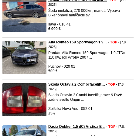
Škoda Superb Combi 2.0 tdi 4x4 ...
-
TOP
- [7.8.
2026]
Šedá metalíza, 270 000km, manuál Výbava
Bixenónové natáčacie sv ...
Ilava - 018 41
6 000 €
Alfa Romeo 159 Sportwagon 1.9 ...
-
TOP
- [7.8.
2026]
Predám Alfa Romeo 159 Sportwagon 1.9 JTDm
110 kW, rok výroby 2007 ...
Púchov - 020 01
500 €
Skoda Octavia 2 Combi facelift ...
-
TOP
- [7.8.
2026]
Skoda Octavia 2 Combi facelift, prave &
ľavé
zadne svetlo Origin ...
Spišská Nová Ves - 052 01
25 €
Dacia Dokker 1.5 dCi Arctica E ...
-
TOP
- [7.8.
2026]