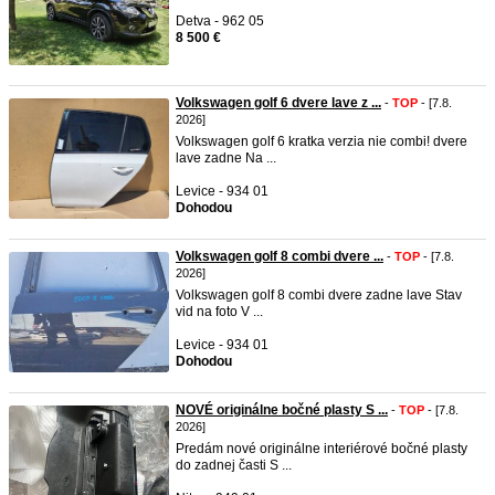
Detva - 962 05
8 500 €
Volkswagen golf 6 dvere lave z ...
-
TOP
- [7.8.
2026]
Volkswagen golf 6 kratka verzia nie combi! dvere
lave zadne Na ...
Levice - 934 01
Dohodou
Volkswagen golf 8 combi dvere ...
-
TOP
- [7.8.
2026]
Volkswagen golf 8 combi dvere zadne lave Stav
vid na foto V ...
Levice - 934 01
Dohodou
NOVÉ originálne bočné plasty S ...
-
TOP
- [7.8.
2026]
Predám nové originálne interiérové bočné plasty
do zadnej časti S ...