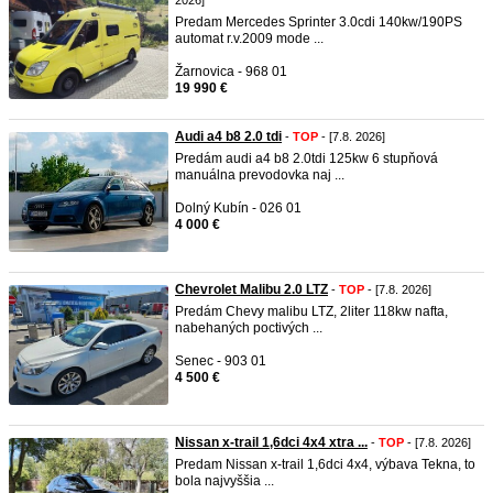
2026]
Predam Mercedes Sprinter 3.0cdi 140kw/190PS
automat r.v.2009 mode ...
Žarnovica - 968 01
19 990 €
Audi a4 b8 2.0 tdi
-
TOP
- [7.8. 2026]
Predám audi a4 b8 2.0tdi 125kw 6 stupňová
manuálna prevodovka naj ...
Dolný Kubín - 026 01
4 000 €
Chevrolet Malibu 2.0 LTZ
-
TOP
- [7.8. 2026]
Predám Chevy malibu LTZ, 2liter 118kw nafta,
nabehaných poctivých ...
Senec - 903 01
4 500 €
Nissan x-trail 1,6dci 4x4 xtra ...
-
TOP
- [7.8. 2026]
Predam Nissan x-trail 1,6dci 4x4, výbava Tekna, to
bola najvyššia ...