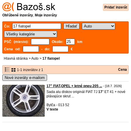
Pridať inzerát
Obľúbené inzeráty
,
Moje inzeráty
Čo:
PSČ (miesto):
Okolie:
km
Cena od:
- do:
€
Hlavná stránka
>
Auto
>
17 fiatopel
Cena
1-1 inzerátov z 1
Nové inzeráty e-mailom
17" FIAT,OPEL + letné pneu 205 ...
- [18.7. 2026]
Sada alu diskov originál FIAT 7J
17
" ET 41 + nové
plávajúce skrut ...
Bytča - 013 52
V texte