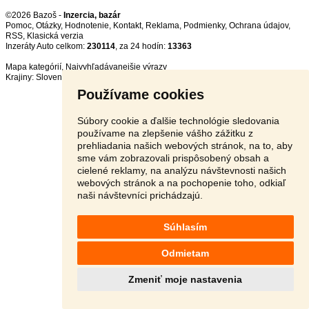
©2026 Bazoš -
Inzercia, bazár
Pomoc
,
Otázky
,
Hodnotenie
,
Kontakt
,
Reklama
,
Podmienky
,
Ochrana údajov
,
RSS
,
Inzeráty Auto celkom:
230114
, za 24 hodín:
13363
Mapa kategórií
,
Najvyhľadávanejšie výrazy
Krajiny:
Slovensko
,
Česká republika
,
Poľsko
,
Rakúsko
Používame cookies
Súbory cookie a ďalšie technológie sledovania
používame na zlepšenie vášho zážitku z
prehliadania našich webových stránok, na to, aby
sme vám zobrazovali prispôsobený obsah a
cielené reklamy, na analýzu návštevnosti našich
webových stránok a na pochopenie toho, odkiaľ
naši návštevníci prichádzajú.
Súhlasím
Odmietam
Zmeniť moje nastavenia