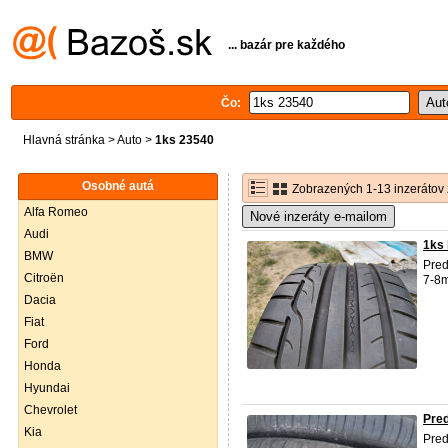
... bazár pre každého
Čo:
Hlavná stránka
>
Auto
>
1ks 23540
Osobné autá
Zobrazených 1-13 inzerátov 
Alfa Romeo
Nové inzeráty e-mailom
Audi
1ks 
BMW
Pre
Citroën
7-8m
Dacia
Fiat
Ford
Honda
Hyundai
Chevrolet
Pred
Kia
Pred