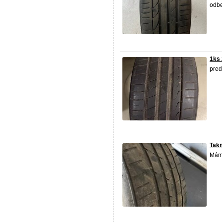
odbe
1ks
pred
Tak
Má