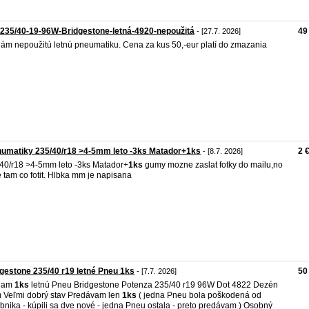
235/40-19-96W-Bridgestone-letná-4920-nepoužitá
49
- [27.7. 2026]
ám nepoužitú letnú pneumatiku. Cena za kus 50,-eur platí do zmazania
umatiky 235/40/r18 >4-5mm leto -3ks Matador+1ks
2 
- [8.7. 2026]
40/r18 >4-5mm leto -3ks Matador+
1ks
gumy mozne zaslat fotky do mailu,no
e tam co fotit. Hlbka mm je napisana
gestone 235/40 r19 letné Pneu 1ks
50
- [7.7. 2026]
dam
1ks
letnú Pneu Bridgestone Potenza 235/40 r19 96W Dot 4822 Dezén
Veľmi dobrý stav Predávam len
1ks
( jedna Pneu bola poškodená od
bnika - kúpili sa dve nové - jedna Pneu ostala - preto predávam ) Osobný