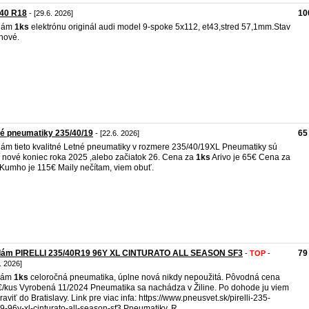
/40 R18
10
- [29.6. 2026]
dám
1ks
elektrónu originál audi model 9-spoke 5x112, et43,stred 57,1mm.Stav
nové.
é pneumatiky 235/40/19
65
- [22.6. 2026]
ám tieto kvalitné Letné pneumatiky v rozmere 235/40/19XL Pneumatiky sú
o nové koniec roka 2025 ,alebo začiatok 26. Cena za
1ks
Arivo je 65€ Cena za
Kumho je 115€ Maily nečítam, viem obuť.
dám PIRELLI 235/40R19 96Y XL CINTURATO ALL SEASON SF3
79
-
TOP
-
. 2026]
dám
1ks
celoročná pneumatika, úplne nová nikdy nepoužitá. Pôvodná cena
/kus Vyrobená 11/2024 Pneumatika sa nachádza v Žiline. Po dohode ju viem
raviť do Bratislavy. Link pre viac infa: https://www.pneusvet.sk/pirelli-235-
9-96y-xl-cinturato-all-season-sf3 Pneumatiky, R ...