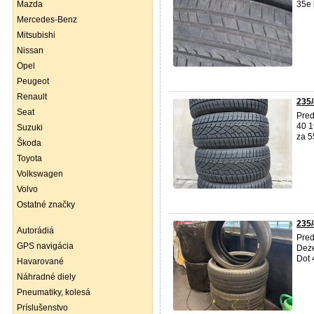
Mazda
35e 
Mercedes-Benz
Mitsubishi
Nissan
Opel
Peugeot
Renault
235/
Seat
Pred
40 1
Suzuki
za 5
Škoda
Toyota
Volkswagen
Volvo
Ostatné značky
235
Autorádiá
Pre
GPS navigácia
Deze
Dot 
Havarované
Náhradné diely
Pneumatiky, kolesá
Príslušenstvo