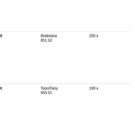
 €
Bratislava
205 x
851 02
 €
Topoľčany
190 x
955 01