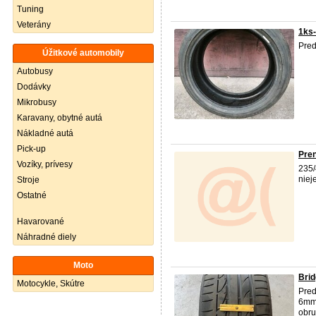
Tuning
Veterány
1ks-
Pred
Úžitkové automobily
Autobusy
Dodávky
Mikrobusy
Karavany, obytné autá
Nákladné autá
Pick-up
Pren
Vozíky, prívesy
235/
niej
Stroje
Ostatné
Havarované
Náhradné diely
Moto
Brid
Motocykle, Skútre
Pre
6mm 
obru