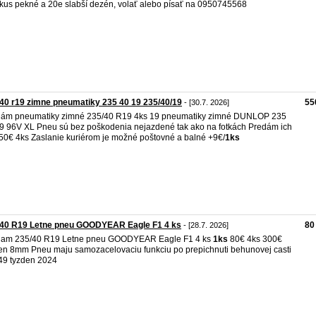
kus pekné a 20e slabší dezén, volať alebo písať na 0950745568
40 r19 zimne pneumatiky 235 40 19 235/40/19
55
- [30.7. 2026]
ám pneumatiky zimné 235/40 R19 4ks 19 pneumatiky zimné DUNLOP 235
9 96V XL Pneu sú bez poškodenia nejazdené tak ako na fotkách Predám ich
50€ 4ks Zaslanie kuriérom je možné poštovné a balné +9€/
1ks
/40 R19 Letne pneu GOODYEAR Eagle F1 4 ks
80
- [28.7. 2026]
dam 235/40 R19 Letne pneu GOODYEAR Eagle F1 4 ks
1ks
80€ 4ks 300€
n 8mm Pneu maju samozacelovaciu funkciu po prepichnuti behunovej casti
49 tyzden 2024