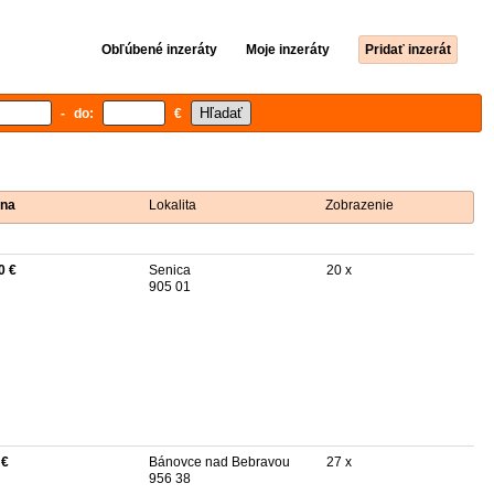
Obľúbené inzeráty
Moje inzeráty
Pridať inzerát
- do:
€
na
Lokalita
Zobrazenie
0 €
Senica
20 x
905 01
 €
Bánovce nad Bebravou
27 x
956 38