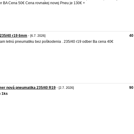
r BA Cena 50€ Cena rovnakej novej Pneu je 130€ +
 235/40 r19 6mm
40
- [6.7. 2026]
am letnú pneumatiku bez poškodenia . 235/40 r19 odber Ba cena 40€
mer nová pneumatika 235/40 R19
90
- [2.7. 2026]
m
1ks