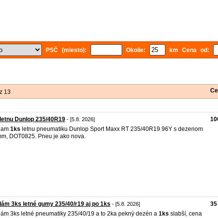
PSČ (miesto):
Okolie:
km Cena od:
Ce
z 13
letnu Dunlop 235/40R19
10
- [5.8. 2026]
dam
1ks
letnu pneumatiku Dunlop Sport Maxx RT 235/40R19 96Y s dezenom
m, DOT0825. Pneu je ako nova.
ám 3ks letné gumy 235/40/r19 aj po 1ks
35
- [5.8. 2026]
ám 3ks letné pneumatiky 235/40/19 a to 2ka pekný dezén a
1ks
slabší, cena