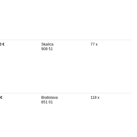
0 €
Skalica
77 x
908 51
 €
Bratislava
118 x
851 01