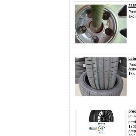
235
Pre
ako 
Letn
Pred
čist
1ks
pre
[21.6
pre
170€
prep
40r1