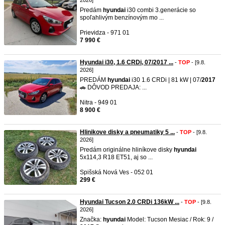
2026]
Predám
hyundai
i30 combi 3.generácie so
spoľahlivým benzínovým mo ...
Prievidza - 971 01
7 990 €
Hyundai i30, 1.6 CRDi, 07/2017 ...
-
TOP
- [9.8.
2026]
PREDÁM
hyundai
i30 1.6 CRDi | 81 kW | 07/
2017
🚗 DÔVOD PREDAJA: ...
Nitra - 949 01
8 900 €
Hlinikove disky a pneumatiky 5 ...
-
TOP
- [9.8.
2026]
Predám originálne hliníkove disky
hyundai
5x114,3 R18 ET51, aj so ...
Spišská Nová Ves - 052 01
299 €
Hyundai Tucson 2.0 CRDi 136kW ...
-
TOP
- [9.8.
2026]
Značka:
hyundai
Model: Tucson Mesiac / Rok: 9 /