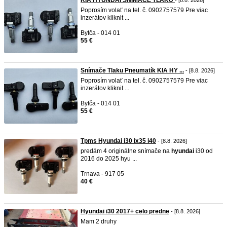
KIA HYUNDAI SNIMACE TLAKU
- [8.8. 2026]
Poprosím volať na tel. č. 0902757579 Pre viac
inzerátov kliknit ...
Bytča - 014 01
55 €
Snímače Tlaku Pneumatík KIA HY ...
- [8.8. 2026]
Poprosím volať na tel. č. 0902757579 Pre viac
inzerátov kliknit ...
Bytča - 014 01
55 €
Tpms Hyundai i30 ix35 i40
- [8.8. 2026]
predám 4 originálne snímače na
hyundai
i30 od
2016 do 2025 hyu ...
Trnava - 917 05
40 €
Hyundai i30 2017+ celo predne
- [8.8. 2026]
Mam 2 druhy