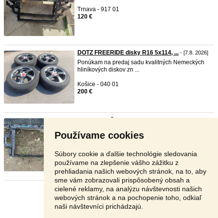
Trnava - 917 01
120 €
DOTZ FREERIDE disky R16 5x114, ...
- [7.8. 2026]
Ponúkam na predaj sadu kvalitných Nemeckých
hliníkových diskov zn ...
Košice - 040 01
200 €
hyundai i30 čelo 2017+
- [7.8. 2026]
Originál náhradný použitý diel. Je nutné lakovať.
Používame cookies
Prípadné vady s ...
Žilina - 010 03
Súbory cookie a ďalšie technológie sledovania
120 €
používame na zlepšenie vášho zážitku z
prehliadania našich webových stránok, na to, aby
sme vám zobrazovali prispôsobený obsah a
cielené reklamy, na analýzu návštevnosti našich
Stránka:
1
2
3
Ďalšia
webových stránok a na pochopenie toho, odkiaľ
naši návštevníci prichádzajú.