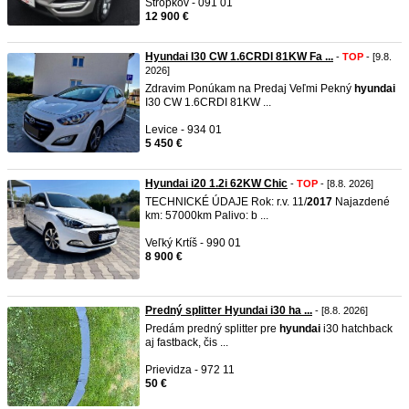
Stropkov - 091 01
12 900 €
Hyundai I30 CW 1.6CRDI 81KW Fa ...
-
TOP
- [9.8.
2026]
Zdravim Ponúkam na Predaj Veľmi Pekný
hyundai
I30 CW 1.6CRDI 81KW ...
Levice - 934 01
5 450 €
Hyundai i20 1.2i 62KW Chic
-
TOP
- [8.8. 2026]
TECHNICKÉ ÚDAJE Rok: r.v. 11/
2017
Najazdené
km: 57000km Palivo: b ...
Veľký Krtíš - 990 01
8 900 €
Predný splitter Hyundai i30 ha ...
- [8.8. 2026]
Predám predný splitter pre
hyundai
i30 hatchback
aj fastback, čis ...
Prievidza - 972 11
50 €