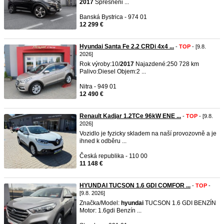
2017
Spresneni ...
Banská Bystrica - 974 01
12 299 €
Hyundai Santa Fe 2.2 CRDi 4x4 ...
-
TOP
- [9.8.
2026]
Rok výroby:10/
2017
Najazdené:250 728 km
Palivo:Diesel Objem:2 ...
Nitra - 949 01
12 490 €
Renault Kadjar 1.2TCe 96kW ENE ...
-
TOP
- [9.8.
2026]
Vozidlo je fyzicky skladem na naší provozovně a je
ihned k odběru ...
Česká republika - 110 00
11 148 €
HYUNDAI TUCSON 1.6 GDI COMFOR ...
-
TOP
-
[9.8. 2026]
Značka/Model:
hyundai
TUCSON 1.6 GDI BENZÍN
Motor: 1.6gdi Benzín ...