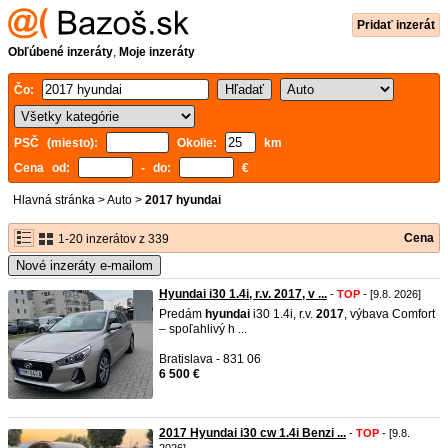
Pridať inzerát
Obľúbené inzeráty
,
Moje inzeráty
Čo:
PSČ (miesto):
Okolie:
km
Cena od:
- do:
€
Hlavná stránka
>
Auto
>
2017 hyundai
Cena
1-20 inzerátov z 339
Nové inzeráty e-mailom
Hyundai i30 1.4i, r.v. 2017, v ...
-
TOP
- [9.8. 2026]
Predám
hyundai
i30 1.4i, r.v.
2017
, výbava Comfort
– spoľahlivý h ...
Bratislava - 831 06
6 500 €
2017 Hyundai i30 cw 1.4i Benzi ...
-
TOP
- [9.8.