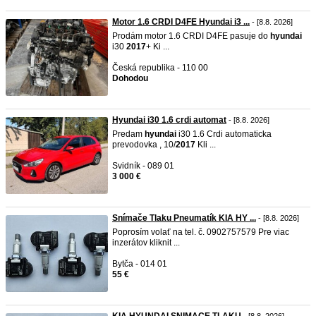
Motor 1.6 CRDI D4FE Hyundai i3 ...
- [8.8. 2026]
Prodám motor 1.6 CRDI D4FE pasuje do
hyundai
i30
2017
+ Ki ...
Česká republika - 110 00
Dohodou
Hyundai i30 1.6 crdi automat
- [8.8. 2026]
Predam
hyundai
i30 1.6 Crdi automaticka
prevodovka , 10/
2017
Kli ...
Svidník - 089 01
3 000 €
Snímače Tlaku Pneumatík KIA HY ...
- [8.8. 2026]
Poprosím volať na tel. č. 0902757579 Pre viac
inzerátov kliknit ...
Bytča - 014 01
55 €