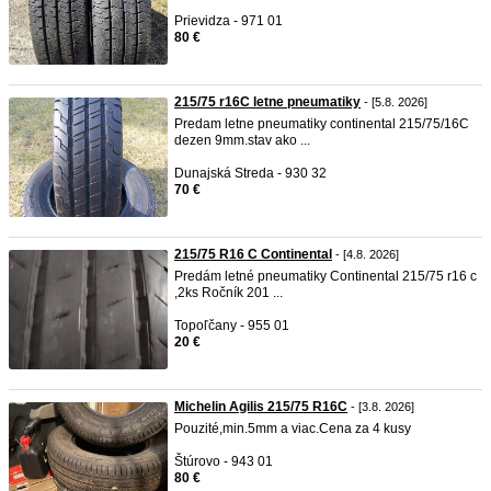
Prievidza - 971 01
80 €
215/75 r16C letne pneumatiky
- [5.8. 2026]
Predam letne pneumatiky continental 215/75/16C
dezen 9mm.stav ako ...
Dunajská Streda - 930 32
70 €
215/75 R16 C Continental
- [4.8. 2026]
Predám letné pneumatiky Continental 215/75 r16 c
,2ks Ročník 201 ...
Topoľčany - 955 01
20 €
Michelin Agilis 215/75 R16C
- [3.8. 2026]
Pouzité,min.5mm a viac.Cena za 4 kusy
Štúrovo - 943 01
80 €