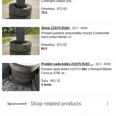
ContiVanContact 100, ...
Prievidza - 972 02
70 €
Zimne 215/75 R16C
- [22.7. 2026]
Predam jazdene pneumatiky znacky Continental
VanContact Winter 21 ...
Prievidza - 972 02
80 €
Predám sadu kolies 215/75 R16C ...
- [22.7. 2026]
Predám sadu kolies 215/75
r16c
z Renault Master.
Cena je 370€ za ...
Šaľa - 951 32
V texte