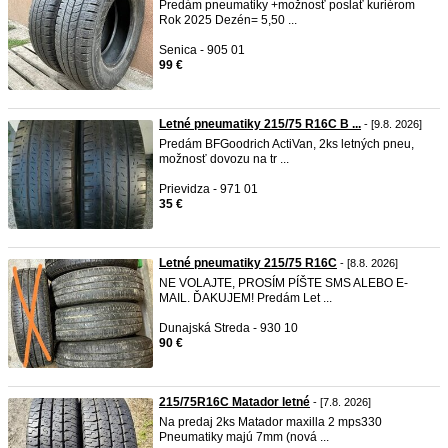
Predám pneumatiky +možnosť poslať kuriérom
Rok 2025 Dezén= 5,50 ...
Senica - 905 01
99 €
Letné pneumatiky 215/75 R16C B ...
- [9.8. 2026]
Predám BFGoodrich ActiVan, 2ks letných pneu,
možnosť dovozu na tr ...
Prievidza - 971 01
35 €
Letné pneumatiky 215/75 R16C
- [8.8. 2026]
NE VOLAJTE, PROSÍM PÍŠTE SMS ALEBO E-
MAIL. ĎAKUJEM! Predám Let ...
Dunajská Streda - 930 10
90 €
215/75R16C Matador letné
- [7.8. 2026]
Na predaj 2ks Matador maxilla 2 mps330
Pneumatiky majú 7mm (nová ...