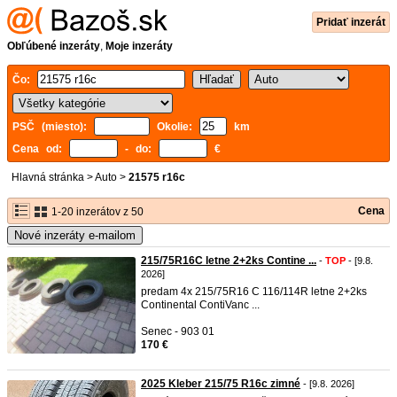
Pridať inzerát
Obľúbené inzeráty
,
Moje inzeráty
Čo:
PSČ (miesto):
Okolie:
km
Cena od:
- do:
€
Hlavná stránka
>
Auto
>
21575 r16c
Cena
1-20 inzerátov z 50
Nové inzeráty e-mailom
215/75R16C letne 2+2ks Contine ...
-
TOP
- [9.8.
2026]
predam 4x 215/75R16 C 116/114R letne 2+2ks
Continental ContiVanc ...
Senec - 903 01
170 €
2025 Kleber 215/75 R16c zimné
- [9.8. 2026]