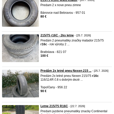
215/75 R16C pneu RoadX
- [26.7. 2026]
Predam 2 x nove pneu zimne
Bánovce nad Bebravou - 957 01
80 €
215/75 r16C - 2ks letne
- [25.7. 2026]
Predám 2 pneumatiky značky matador 215/75
r16c
- rok výroby 2 ...
Bratislava - 821 07
100 €
Predám 2x letné pneu Nexen 215 ...
- [25.7. 2026]
Predám 2x letné pneu Nexen 215/75
r16c
116/114R č.8 s dobrým dezé ...
Topoľčany - 956 22
90 €
Letne 215/75 R16C
- [22.7. 2026]
Predam jazdene pneumatiky znacky Continental