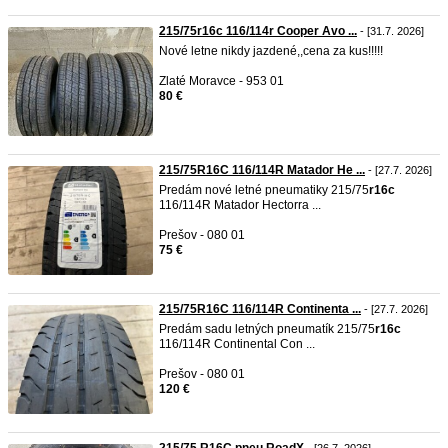
215/75r16c 116/114r Cooper Avo ...
- [31.7. 2026]
Nové letne nikdy jazdené,,cena za kus!!!!!
Zlaté Moravce - 953 01
80 €
215/75R16C 116/114R Matador He ...
- [27.7. 2026]
Predám nové letné pneumatiky 215/75
r16c
116/114R Matador Hectorra ...
Prešov - 080 01
75 €
215/75R16C 116/114R Continenta ...
- [27.7. 2026]
Predám sadu letných pneumatík 215/75
r16c
116/114R Continental Con ...
Prešov - 080 01
120 €