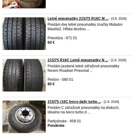
Letné pneumatiky 215/75 R16C M ...
- [3.8. 2026]
Predám dve letné pneumatiky značky Matador
Maxilla2. Hĺbka dezénu ...
Prievidza - 971 01
60 €
215/75 R16C Letné pneumatiky N ...
- [1.8. 2026]
Predám jazdené letné záťažové pneumatiky
Nexen Roadian Pneumat ...
Prešov - 080 01
80 €
215/75 r16C Iveco daily turbo ...
- [1.8. 2026]
Predám C záťažové pneumatiky na diskoch,
idealne na Iveco turbo d ...
Partizánske - 958 01
Ponúknite