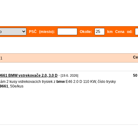
PSČ (miesto):
Okolie:
km Cena od:
Ce
 1
661 BMW vstrekovače 2.0, 3.0 D
50
- [19.6. 2026]
ám 2 kusy vstrekovacich trysiek z
bmw
E46 2.0 D 110 KW, číslo trysky
9661
, 50e/kus