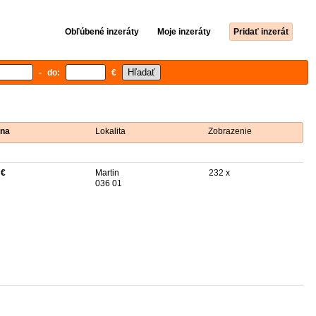
Obľúbené inzeráty
Moje inzeráty
Pridať inzerát
- do:
€
na
Lokalita
Zobrazenie
 €
Martin
232 x
036 01