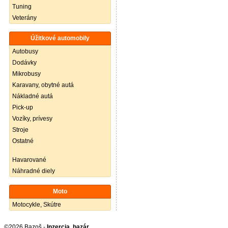
Tuning
Veterány
Úžitkové automobily
Autobusy
Dodávky
Mikrobusy
Karavany, obytné autá
Nákladné autá
Pick-up
Vozíky, prívesy
Stroje
Ostatné
Havarované
Náhradné diely
Moto
Motocykle, Skútre
©2026 Bazoš -
Inzercia, bazár