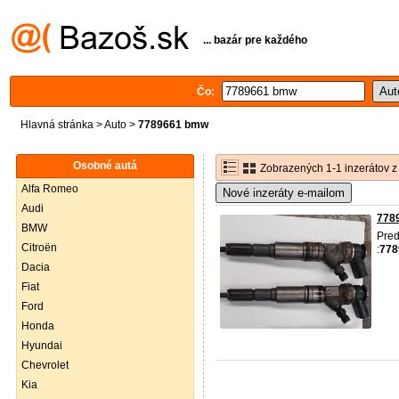
... bazár pre každého
Čo:
Hlavná stránka
>
Auto
>
7789661 bmw
Osobné autá
Zobrazených 1-1 inzerátov z
Alfa Romeo
Nové inzeráty e-mailom
Audi
7789
BMW
Pred
Citroën
:
778
Dacia
Fiat
Ford
Honda
Hyundai
Chevrolet
Kia