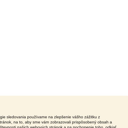
ógie sledovania používame na zlepšenie vášho zážitku z
tránok, na to, aby sme vám zobrazovali prispôsobený obsah a
vštevnosti našich webových stránok a na pochopenie toho, odkiaľ