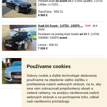
Predám Audi
a4
avant
B8,5 S-line Quattro, 2.0TDi
130kw. r.v.7/201 ...
Topoľčany - 956 31
9 900 €
Audi A4 Avant - 3.0TDI - 245PS ...
-
TOP
- [8.8.
2026]
Ponúkam na predaj Audi model
a4
B8.5 ,3.0Tdi
/180kW / 245PS
avant
...
Levice - 936 01
7 000 €
Audi A4 B8.5 1.8 TFSI Avant
-
TOP
- [8.8. 2026]
Základné informácie: ​Rok výroby: 2014 ​Motorizácia:
Používame cookies
1.8 TFSI ( ...
Pezinok - 902 01
Súbory cookie a ďalšie technológie sledovania
8 000 €
používame na zlepšenie vášho zážitku z
prehliadania našich webových stránok, na to, aby
sme vám zobrazovali prispôsobený obsah a
cielené reklamy, na analýzu návštevnosti našich
Stránka:
1
2
3
Ďalšia
webových stránok a na pochopenie toho, odkiaľ
naši návštevníci prichádzajú.