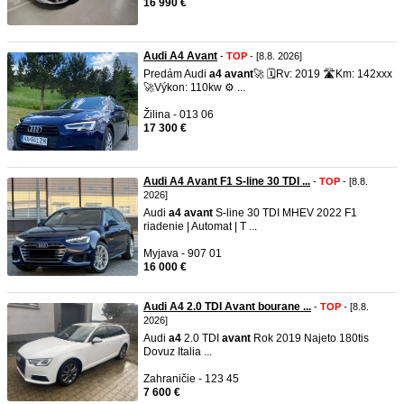
16 990 €
Audi A4 Avant
-
TOP
- [8.8. 2026]
Predám Audi
a4
avant
🚀 🗓️Rv: 2019 🛣️Km: 142xxx
🚀Výkon: 110kw ⚙ ...
Žilina - 013 06
17 300 €
Audi A4 Avant F1 S-line 30 TDI ...
-
TOP
- [8.8.
2026]
Audi
a4
avant
S-line 30 TDI MHEV 2022 F1
riadenie | Automat | T ...
Myjava - 907 01
16 000 €
Audi A4 2.0 TDI Avant bourane ...
-
TOP
- [8.8.
2026]
Audi
a4
2.0 TDI
avant
Rok 2019 Najeto 180tis
Dovuz Italia ...
Zahraničie - 123 45
7 600 €