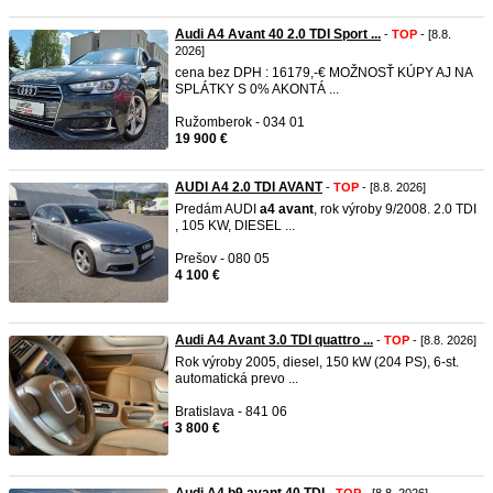
Audi A4 Avant 40 2.0 TDI Sport ...
-
TOP
- [8.8.
2026]
cena bez DPH : 16179,-€ MOŽNOSŤ KÚPY AJ NA
SPLÁTKY S 0% AKONTÁ ...
Ružomberok - 034 01
19 900 €
AUDI A4 2.0 TDI AVANT
-
TOP
- [8.8. 2026]
Predám AUDI
a4
avant
, rok výroby 9/2008. 2.0 TDI
, 105 KW, DIESEL ...
Prešov - 080 05
4 100 €
Audi A4 Avant 3.0 TDI quattro ...
-
TOP
- [8.8. 2026]
Rok výroby 2005, diesel, 150 kW (204 PS), 6-st.
automatická prevo ...
Bratislava - 841 06
3 800 €