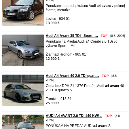
2026]
Ponúkam na predaj krásnu Audi
a4
avant
v peknej
čiernej metalíze ...
Levice - 934 01
13 990 €
Audi A4 Avant 35 TDi - Sport - ...
-
TOP
- [8.8. 2026]
Ponúkam na Predaj Audi
a4
Combi 2.0 TDi vo
výbave Sport ... Mo ...
Žiar nad Hronom - 965 01
12 900 €
Audi A4 Avant 40 2.0 TDI quatt ...
-
TOP
- [8.8.
2026]
Cena bez DPH 21.137€ Predám Audi
a4
avant
40
2.0 TDI quattro S ...
Trenčín - 913 24
25 999 €
AUDI A4 AVANT 2.0 TDI 140 KW/ ...
-
TOP
- [8.8.
2026]
PONÚKAM NA PREDAJ AUDI
a4
avant
S