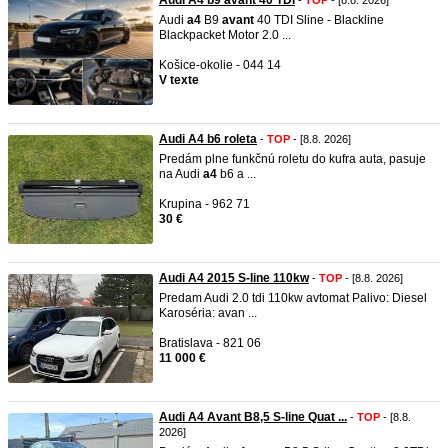
Audi A4 b9 avant 40 TDI
-
TOP
- [8.8. 2026]
Audi
a4
B9
avant
40 TDI Sline - Blackline
Blackpacket Motor 2.0 ...
Košice-okolie - 044 14
V texte
Audi A4 b6 roleta
-
TOP
- [8.8. 2026]
Predám plne funkčnú roletu do kufra auta, pasuje
na Audi
a4
b6 a ...
Krupina - 962 71
30 €
Audi A4 2015 S-line 110kw
-
TOP
- [8.8. 2026]
Predam Audi 2.0 tdi 110kw avtomat Palivo: Diesel
Karoséria: avan ...
Bratislava - 821 06
11 000 €
Audi A4 Avant B8,5 S-line Quat ...
-
TOP
- [8.8.
2026]