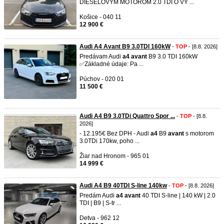
DIESELOVÝM MOTOROM 2.0 TDI O VÝ ...
Košice - 040 11
12 900 €
Audi A4 Avant B9 3.0TDI 160kW
-
TOP
- [8.8. 2026]
Predávam Audi
a4
avant
B9 3.0 TDI 160kW
✅Základné údaje: Pa ...
Púchov - 020 01
11 500 €
Audi A4 B9 3.0TDi Quattro Spor ...
-
TOP
- [8.8.
2026]
- 12.195€ Bez DPH - Audi
a4
B9
avant
s motorom
3.0TDi 170kw, poho ...
Žiar nad Hronom - 965 01
14 999 €
Audi A4 B9 40TDI S-line 140kw
-
TOP
- [8.8. 2026]
Predám Audi
a4
avant
40 TDI S-line | 140 kW | 2.0
TDI | B9 | S-tr ...
Detva - 962 12