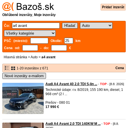
Pridať inzerát
Obľúbené inzeráty
,
Moje inzeráty
Čo:
PSČ (miesto):
Okolie:
km
Cena od:
- do:
€
Hlavná stránka
>
Auto
>
a4 avant
Cena
1-20 inzerátov z 671
Nové inzeráty e-mailom
Audi A4 Avant 40 2.0 TDI S-lin ...
-
TOP
- [8.8. 2026]
Technické údaje: r.v. 8/2019, 155 190 km, diesel, 1
968 cm³ (2 l ...
Prešov - 080 01
17 990 €
Audi A4 Avant 2.0 TDI 140KW M ...
-
TOP
- [8.8.