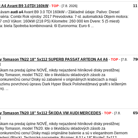
i A4 Avant B9 3.0TDI 160kW
11
-
TOP
- [7.8. 2026]
dávam
audi
a4
Avant B9 3.0 TDI 160kW ✅Základné údaje: Palivo: Diesel
séria: Combi Rok výroby: 2017 Prevodovka: 7-st. automatická Objem motora:
7 cm3 Výkon: 160kW (218 PS) Kilometre: 260 000 km Dvere: 5 (5 miest)
a: biela Spotreba kombinovaná: 6l Euronorma: Euro 6 ...
ky Tomason TN22 18" 5x112 SUPERB PASSAT ARTEON A4 A6
79
-
TOP
- [7.8.
]
kam na predaj úplne NOVÉ, nikdy nejazdené hliníkové disky prestížnej
ky Tomason, model TN22. Ide o likvidáciu skladových zásob za
onkurenčnú cenu! Disky sú zabalené v originálnych krabiciach a majú
uzívnu povrchovú úpravu Dark Hyper Black Polished(tmavý grafit s lešteným
). ...
ky Tomason TN20 18" 5x112 ŠKODA VW AUDI MERCEDES
65
-
TOP
- [7.8.
]
kam na predaj úplne NOVÉ, nikdy nejazdené hliníkové disky prestížnej
ky Tomason, model TN20. Ide o likvidáciu skladových zásob za
onkurenčnú cenu! Disky majú originálne balenie a sú v elegantnom čiernom
edení (Black). Technické parametre: Rozmer: 8.0J x 18" Rozteč: 5x112