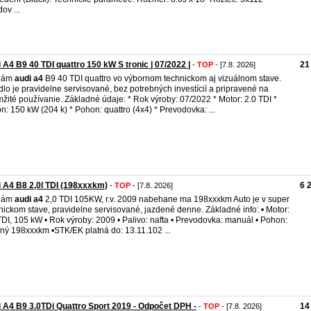
ov ...
 A4 B9 40 TDI quattro 150 kW S tronic | 07/2022 |
21
-
TOP
- [7.8. 2026]
dám
audi
a4
B9 40 TDI quattro vo výbornom technickom aj vizuálnom stave.
dlo je pravidelne servisované, bez potrebných investícií a pripravené na
žité používanie. Základné údaje: * Rok výroby: 07/2022 * Motor: 2.0 TDI *
n: 150 kW (204 k) * Pohon: quattro (4x4) * Prevodovka: ...
 A4 B8 2,0l TDI (198xxxkm)
6 
-
TOP
- [7.8. 2026]
dám
audi
a4
2,0 TDI 105KW, r.v. 2009 nabehane ma 198xxxkm Auto je v super
nickom stave, pravidelne servisované, jazdené denne. Základné info: • Motor:
TDI, 105 kW • Rok výroby: 2009 • Palivo: nafta • Prevodovka: manuál • Pohon:
ný 198xxxkm •STK/EK platná do: 13.11.102 ...
 A4 B9 3.0TDi Quattro Sport 2019 - Odpočet DPH -
14
-
TOP
- [7.8. 2026]