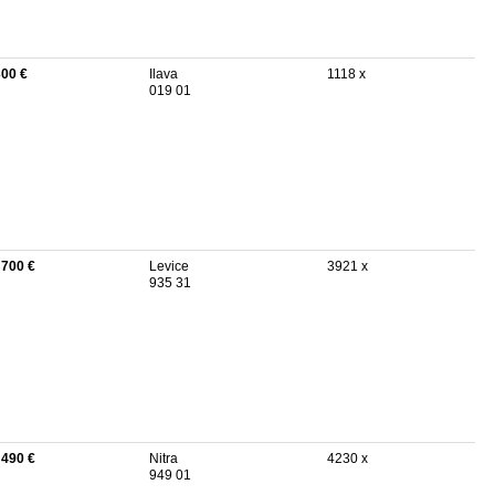
300 €
Ilava
1118 x
019 01
 700 €
Levice
3921 x
935 31
 490 €
Nitra
4230 x
949 01