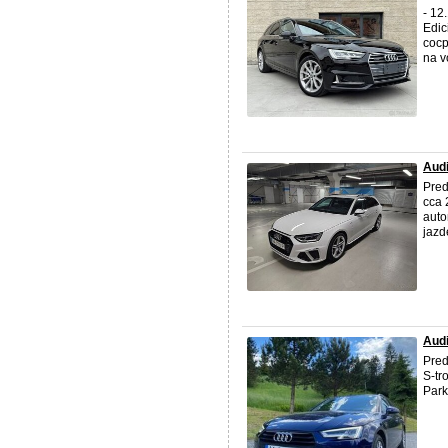
- 12
Edic
cocp
na v
Audi
Pre
cca 
auto
jazd
Aud
Pre
S-tr
Park