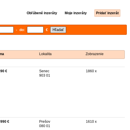
Obľúbené inzeráty
Moje inzeráty
Pridať inzerát
- do:
€
na
Lokalita
Zobrazenie
490 €
Senec
1860 x
903 01
 990 €
Prešov
1610 x
080 01