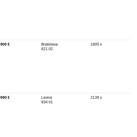
 900 €
Bratislava
1605 x
821 02
 990 €
Levice
2139 x
934 01