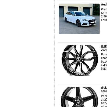
Aud
Pre
Karo
2 96
Farb
dis
2026
Ponú
znač
bezk
exkl
čelom
dis
2026
Ponú
znač
bezk
prev