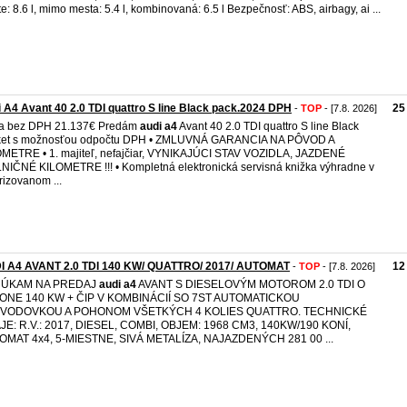
e: 8.6 l, mimo mesta: 5.4 l, kombinovaná: 6.5 l Bezpečnosť: ABS, airbagy, ai ...
 A4 Avant 40 2.0 TDI quattro S line Black pack.2024 DPH
25
-
TOP
- [7.8. 2026]
a bez DPH 21.137€ Predám
audi
a4
Avant 40 2.0 TDI quattro S line Black
ket s možnosťou odpočtu DPH • ZMLUVNÁ GARANCIA NA PÔVOD A
METRE • 1. majiteľ, nefajčiar, VYNIKAJÚCI STAV VOZIDLA, JAZDENÉ
NIČNÉ KILOMETRE !!! • Kompletná elektronická servisná knižka výhradne v
rizovanom ...
I A4 AVANT 2.0 TDI 140 KW/ QUATTRO/ 2017/ AUTOMAT
12
-
TOP
- [7.8. 2026]
ÚKAM NA PREDAJ
audi
a4
AVANT S DIESELOVÝM MOTOROM 2.0 TDI O
ONE 140 KW + ČIP V KOMBINÁCIÍ SO 7ST AUTOMATICKOU
VODOVKOU A POHONOM VŠETKÝCH 4 KOLIES QUATTRO. TECHNICKÉ
E: R.V.: 2017, DIESEL, COMBI, OBJEM: 1968 CM3, 140KW/190 KONÍ,
OMAT 4x4, 5-MIESTNE, SIVÁ METALÍZA, NAJAZDENÝCH 281 00 ...