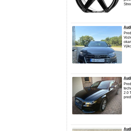
Stred
Audi
Pre
Vozi
okam
Výko
Audi
Pre
tech
2.0 
pred
Audi