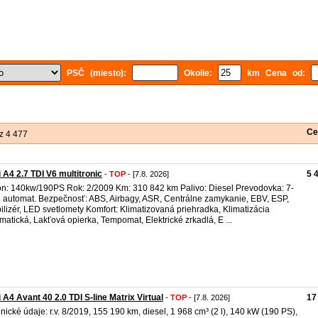
PSČ (miesto):
Okolie:
km Cena od:
Ce
z 4 477
 A4 2.7 TDI V6 multitronic
5 
-
TOP
- [7.8. 2026]
n: 140kw/190PS Rok: 2/2009 Km: 310 842 km Palivo: Diesel Prevodovka: 7-
. automat. Bezpečnosť: ABS, Airbagy, ASR, Centrálne zamykanie, EBV, ESP,
ilizér, LED svetlomety Komfort: Klimatizovaná priehradka, Klimatizácia
matická, Lakťová opierka, Tempomat, Elektrické zrkadlá, E ...
 A4 Avant 40 2.0 TDI S-line Matrix Virtual
17
-
TOP
- [7.8. 2026]
nické údaje: r.v. 8/2019, 155 190 km, diesel, 1 968 cm³ (2 l), 140 kW (190 PS),