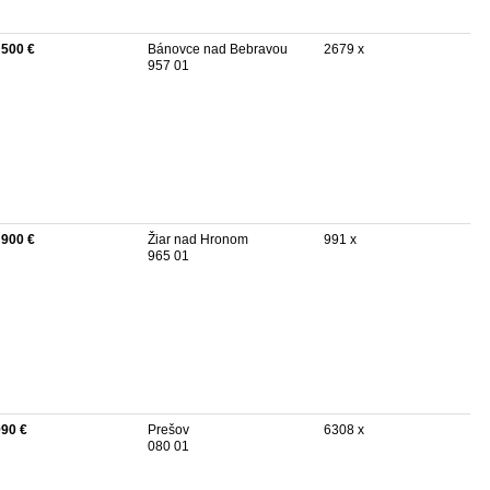
 500 €
Bánovce nad Bebravou
2679 x
957 01
 900 €
Žiar nad Hronom
991 x
965 01
990 €
Prešov
6308 x
080 01