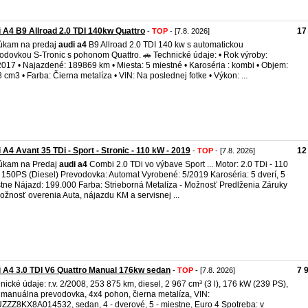
 A4 B9 Allroad 2.0 TDI 140kw Quattro
17
-
TOP
- [7.8. 2026]
úkam na predaj
audi
a4
B9 Allroad 2.0 TDI 140 kw s automatickou
odovkou S-Tronic s pohonom Quattro. 🚗 Technické údaje: • Rok výroby:
2017 • Najazdené: 189869 km • Miesta: 5 miestné • Karoséria : kombi • Objem:
 cm3 • Farba: Čierna metalíza • VIN: Na poslednej fotke • Výkon: ...
 A4 Avant 35 TDi - Sport - Stronic - 110 kW - 2019
12
-
TOP
- [7.8. 2026]
úkam na Predaj
audi
a4
Combi 2.0 TDi vo výbave Sport ... Motor: 2.0 TDi - 110
 150PS (Diesel) Prevodovka: Automat Vyrobené: 5/2019 Karoséria: 5 dverí, 5
tne Nájazd: 199.000 Farba: Strieborná Metalíza - Možnosť Predlženia Záruky
žnosť overenia Auta, nájazdu KM a servisnej ...
 A4 3.0 TDI V6 Quattro Manual 176kw sedan
7 
-
TOP
- [7.8. 2026]
nické údaje: r.v. 2/2008, 253 875 km, diesel, 2 967 cm³ (3 l), 176 kW (239 PS),
. manuálna prevodovka, 4x4 pohon, čierna metalíza, VIN:
ZZ8KX8A014532, sedan, 4 - dverové, 5 - miestne, Euro 4 Spotreba: v