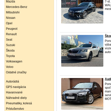
Mazda
7-st
WAUZ
Mercedes-Benz
mest
Mitsubishi
Nissan
Opel
Peugeot
Renault
Ško
Seat
Ponú
výba
Suzuki
vozi
Škoda
auto
Toyota
Volkswagen
Volvo
Ostatné značky
Aud
Autorádiá
Ponú
GPS navigácia
spoľ
manu
Havarované
ser
Náhradné diely
MOT
Pneumatiky, kolesá
Príslušenstvo