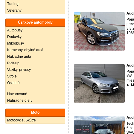
Tuning
Veterány
Audi
Pon
Úžitkové automobily
prev
3.8.
Autobusy
1968
Dodávky
Mikrobusy
Karavany, obytné autá
Nákladné autá
Pick-up
Audi
Vozíky, prívesy
Pon
kW -
Stroje
mies
Ostatné
► Mo
Havarované
Náhradné diely
Moto
Audi
Motocykle, Skútre
Tech
6-st
WAUZ