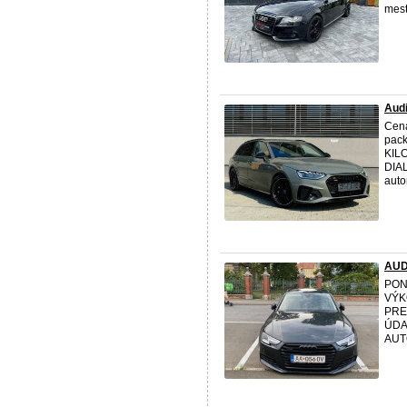
mest
Audi
Cen
pac
KILO
DIAL
auto
AUD
PON
VÝK
PRE
ÚDAJ
AUT