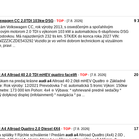
kswagen CC 2.0TDI 103kw DSG
9 
-
TOP
- [7.8. 2026]
ám Volkswagen CC, rok výroby 2013, s osvedčeným a spoľahlivým
lovým motorom 2.0 TDI s výkonom 103 kW a automatickou 6-stupňovou DSG
odovkou. Má najazdených 232 tis km. STK/EK do konca roka 2027 VIN:
ZZ3CZDE543292 Vozidlo je vo veľmi dobrom technickom aj vizuálnom
, pravi ...
 A4 Allroad 40 2.0 TDI mHEV quattro facelift
20
-
TOP
- [7.8. 2026]
kam na predaj krásne
audi
a4
Allroad 40 2.0tdi mHEV Quattro ❇️ Základné
e: Rok výroby: 12/2021 Prevodovka 7-st. automatická S tronic Výkon: 150kw
metre: 173 000 km Pohon: 4x4 ❇️ Výbava: * vyhrievané predné sedačky *
ý dotykový displej (infotainment) * navigácia * pa ...
 A4 Allroad Quattro 2.0 Diesel 4X4
17
-
TOP
- [7.8. 2026]
a splátky !! Rýchle schválenie ! Predám
audi
a4
Allroad Quattro (4x4) 2.0D ,