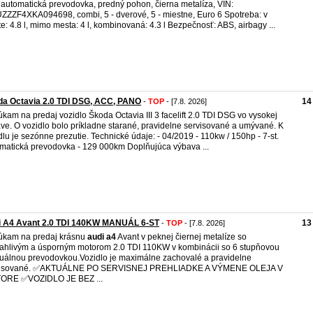
. automatická prevodovka, predný pohon, čierna metalíza, VIN:
ZZF4XKA094698, combi, 5 - dverové, 5 - miestne, Euro 6 Spotreba: v
e: 4.8 l, mimo mesta: 4 l, kombinovaná: 4.3 l Bezpečnosť: ABS, airbagy ...
da Octavia 2.0 TDI DSG, ACC, PANO
14
-
TOP
- [7.8. 2026]
kam na predaj vozidlo Škoda Octavia III 3 facelift 2.0 TDI DSG vo vysokej
ve. O vozidlo bolo príkladne starané, pravidelne servisované a umývané. K
dlu je sezónne prezutie. Technické údaje: - 04/2019 - 110kw / 150hp - 7-st.
matická prevodovka - 129 000km Doplňujúca výbava ...
i A4 Avant 2.0 TDI 140KW MANUÁL 6-ST
13
-
TOP
- [7.8. 2026]
kam na predaj krásnu
audi
a4
Avant v peknej čiernej metalíze so
ahlivým a úsporným motorom 2.0 TDI 110KW v kombinácii so 6 stupňovou
álnou prevodovkou.Vozidlo je maximálne zachovalé a pravidelne
visované. ✅️AKTUÁLNE PO SERVISNEJ PREHLIADKE A VÝMENE OLEJA V
ORE ✅️VOZIDLO JE BEZ ...