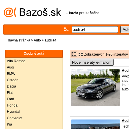
... bazár pre každého
Čo:
Hlavná stránka
>
Auto
>
audi a4
Osobné autá
Zobrazených 1-20 inzerátov 
Alfa Romeo
Nové inzeráty e-mailom
Audi
Audi
BMW
Výko
Citroën
stup
Imob
Dacia
auto
Fiat
Ford
Honda
Hyundai
Chevrolet
Audi
Kia
Tech