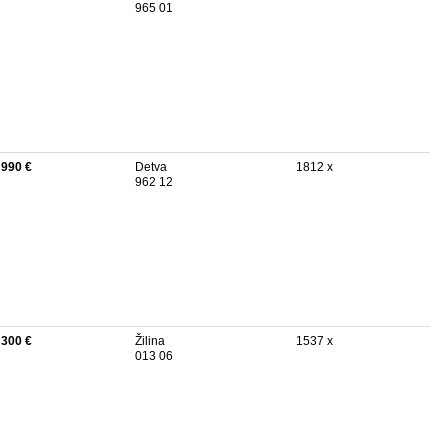
965 01
 990 €
Detva
1812 x
962 12
 300 €
Žilina
1537 x
013 06