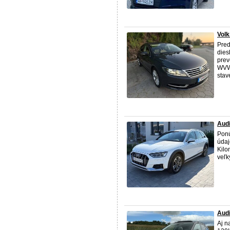
Vol
Pred
dies
prev
WVWZ
stave
Audi
Ponú
údaj
Kilo
veľk
Audi
Aj n