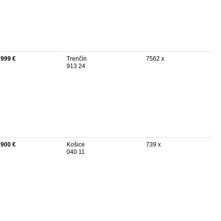
 999 €
Trenčín
7562 x
913 24
 900 €
Košice
739 x
040 11