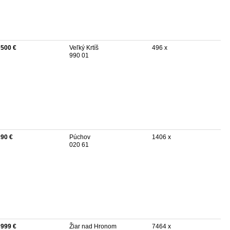
 500 €
Veľký Krtíš
496 x
990 01
290 €
Púchov
1406 x
020 61
 999 €
Žiar nad Hronom
7464 x