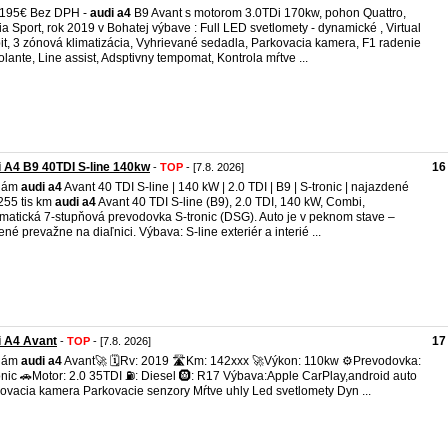
.195€ Bez DPH -
audi
a4
B9 Avant s motorom 3.0TDi 170kw, pohon Quattro,
ia Sport, rok 2019 v Bohatej výbave : Full LED svetlomety - dynamické , Virtual
it, 3 zónová klimatizácia, Vyhrievané sedadla, Parkovacia kamera, F1 radenie
olante, Line assist, Adsptivny tempomat, Kontrola mŕtve ...
 A4 B9 40TDI S-line 140kw
16
-
TOP
- [7.8. 2026]
dám
audi
a4
Avant 40 TDI S-line | 140 kW | 2.0 TDI | B9 | S-tronic | najazdené
255 tis km
audi
a4
Avant 40 TDI S-line (B9), 2.0 TDI, 140 kW, Combi,
matická 7-stupňová prevodovka S-tronic (DSG). Auto je v peknom stave –
ené prevažne na diaľnici. Výbava: S-line exteriér a interié ...
i A4 Avant
17
-
TOP
- [7.8. 2026]
dám
audi
a4
Avant🚀 🗓️Rv: 2019 🛣️Km: 142xxx 🚀Výkon: 110kw ⚙️Prevodovka:
onic 🚗Motor: 2.0 35TDI ⛽️: Diesel 🛞: R17 Výbava:Apple CarPlay,android auto
ovacia kamera Parkovacie senzory Mŕtve uhly Led svetlomety Dyn ...