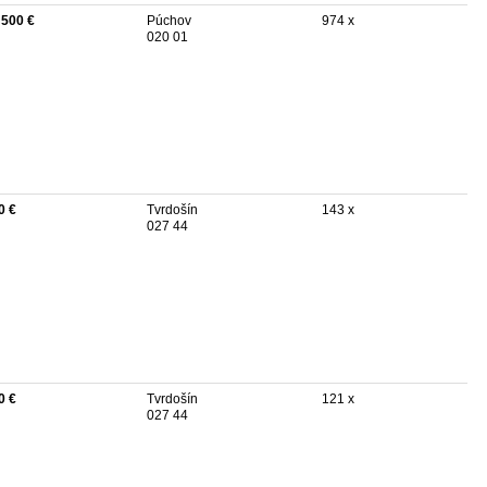
 500 €
Púchov
974 x
020 01
0 €
Tvrdošín
143 x
027 44
0 €
Tvrdošín
121 x
027 44