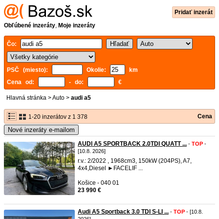
Pridať inzerát
Obľúbené inzeráty
,
Moje inzeráty
Čo:
PSČ (miesto):
Okolie:
km
Cena od:
- do:
€
Hlavná stránka
>
Auto
>
audi a5
Cena
1-20 inzerátov z 1 378
Nové inzeráty e-mailom
AUDI A5 SPORTBACK 2.0TDI QUATT ...
-
TOP
-
[10.8. 2026]
r.v.: 2/2022 , 1968cm3, 150kW (204PS), A7,
4x4,Diesel ►FACELIF ...
Košice - 040 01
23 990 €
Audi A5 Sportback 3.0 TDI S-LI ...
-
TOP
- [10.8.