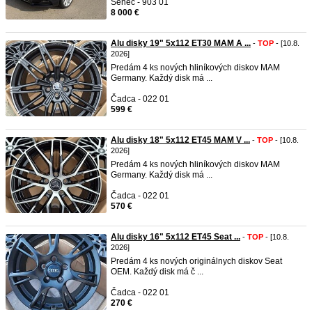
Senec - 903 01
8 000 €
Alu disky 19" 5x112 ET30 MAM A ...
-
TOP
- [10.8.
2026]
Predám 4 ks nových hliníkových diskov MAM
Germany. Každý disk má ...
Čadca - 022 01
599 €
Alu disky 18" 5x112 ET45 MAM V ...
-
TOP
- [10.8.
2026]
Predám 4 ks nových hliníkových diskov MAM
Germany. Každý disk má ...
Čadca - 022 01
570 €
Alu disky 16" 5x112 ET45 Seat ...
-
TOP
- [10.8.
2026]
Predám 4 ks nových originálnych diskov Seat
OEM. Každý disk má č ...
Čadca - 022 01
270 €