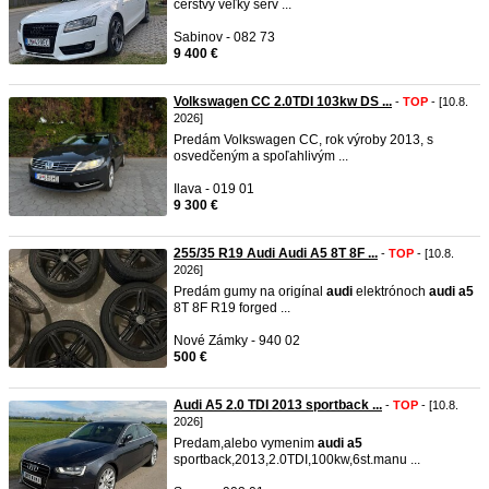
čerstvý veľky serv ...
Sabinov - 082 73
9 400 €
Volkswagen CC 2.0TDI 103kw DS ...
-
TOP
- [10.8.
2026]
Predám Volkswagen CC, rok výroby 2013, s
osvedčeným a spoľahlivým ...
Ilava - 019 01
9 300 €
255/35 R19 Audi Audi A5 8T 8F ...
-
TOP
- [10.8.
2026]
Predám gumy na origínal
audi
elektrónoch
audi
a5
8T 8F R19 forged ...
Nové Zámky - 940 02
500 €
Audi A5 2.0 TDI 2013 sportback ...
-
TOP
- [10.8.
2026]
Predam,alebo vymenim
audi
a5
sportback,2013,2.0TDI,100kw,6st.manu ...