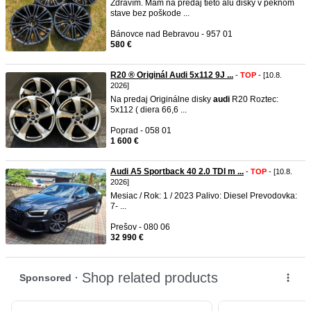
Zdravím. Mám na predaj tieto alu disky v peknom
stave bez poškode ...
Bánovce nad Bebravou - 957 01
580 €
R20 ®️ Originál Audi 5x112 9J ...
-
TOP
- [10.8.
2026]
Na predaj Originálne disky
audi
R20 Roztec:
5x112 ( diera 66,6 ...
Poprad - 058 01
1 600 €
Audi A5 Sportback 40 2.0 TDI m ...
-
TOP
- [10.8.
2026]
Mesiac / Rok: 1 / 2023 Palivo: Diesel Prevodovka:
7- ...
Prešov - 080 06
32 990 €