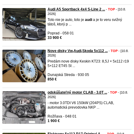
Audi A5 Sportback 4x4 S-Line 2 ...
-
TOP
- [10.8.
2026]
Toto nie je auto, toto je
audi
a je to veru svižný
tátoš, ktorý p ...
Poprad - 058 01
33 900 €
Nove disky Vw,Audi,Skoda 5x112 ...
-
TOP
- [10.8.
2026]
Predám nove disky Keskin KT23: 8,5J × 5x112 r19
5×112 ET45 St ...
Dunajská Streda - 930 05
850 €
odskúšateľný motor CLAB - 3.0T ...
-
TOP
- [10.8.
2026]
- motor 3.0TDI V6 150kW (204PS) CLAB,
automatická prevodovka NKP ...
Rožňava - 048 01
1 900 €