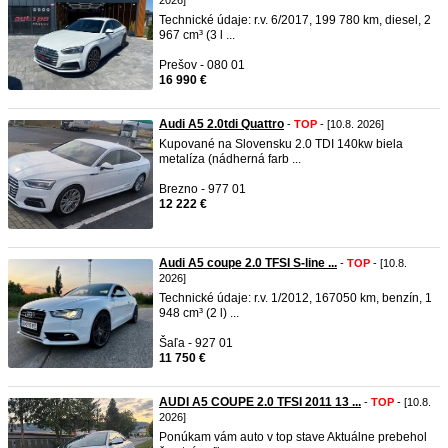
2026]
Technické údaje: r.v. 6/2017, 199 780 km, diesel, 2
967 cm³ (3 l ...
Prešov - 080 01
16 990 €
Audi A5 2.0tdi Quattro
-
TOP
- [10.8. 2026]
Kupované na Slovensku 2.0 TDI 140kw biela
metalíza (nádherná farb ...
Brezno - 977 01
12 222 €
Audi A5 coupe 2.0 TFSI S-line ...
-
TOP
- [10.8.
2026]
Technické údaje: r.v. 1/2012, 167050 km, benzín, 1
948 cm³ (2 l) ...
Šaľa - 927 01
11 750 €
AUDI A5 COUPE 2.0 TFSI 2011 13 ...
-
TOP
- [10.8.
2026]
Ponúkam vám auto v top stave Aktuálne prebehol