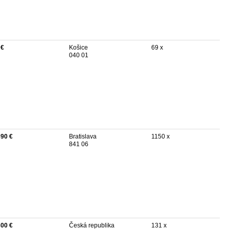
 €
Košice
69 x
040 01
690 €
Bratislava
1150 x
841 06
300 €
Česká republika
131 x