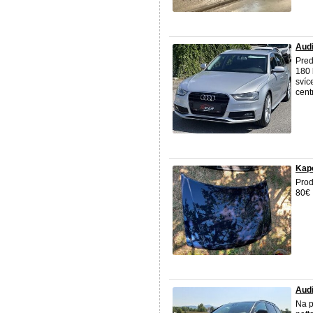
Aud
Pre
180 
svíc
cent
Kapo
Pro
80€
Audi
Na 