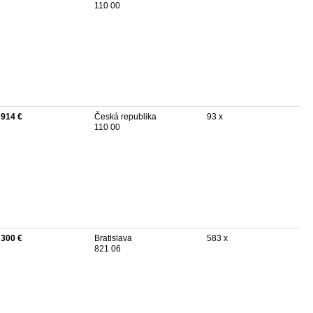
110 00
 914 €
Česká republika
93 x
110 00
 300 €
Bratislava
583 x
821 06