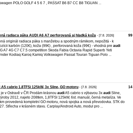
swagen POLO GOLF 4 5 6 7 , PASSAT B6 B7 CC B8 TIGUAN ...
ná radiaca páka AUDI A6 A7 perforovaná aj hladká koža
99
- [7.8. 2026]
ná originál radiaca páka s manžetou a spodným rámikom, nepožitá - k
ozícii karbón (120€), koža (99€) , perforovaná koža (99€) - vhodná pre
audi
G A7 4G C7 C7.5 competition Skoda Fabia Octavia Rapid Superb Yeti
ster Kodiaq Karoq Kamiq Volkswagen Passat Touran Tiguan Polo ...
 A5 cabrio 1.8TFSi 125kW, 3x Sline, GO motoru
14
- [7.8. 2026]
 je v Ostravě v ČR Prodám krásnou
audi
A5 cabrio s výbavou 3x
audi
Sline,
výroby 2012, najeto 208tkm, 1,8TFSI 125kW, 6st. manuál, černá metalíza. Ve
km provedená kompletní GO motoru, nová spojka a nová převodovka. STK do
27. Střecha v krásném stavu. Carplay/Android Auto, modul pro ...