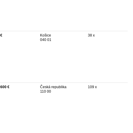
 €
Košice
38 x
040 01
 600 €
Česká republika
109 x
110 00