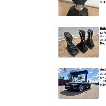
Volk
Kože
Kože
disp
A6 4
Room
Audi
Auto
rok 
190t
9/20