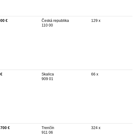
900 €
Česká republika
129 x
110 00
 €
Skalica
66 x
909 01
 700 €
Trenčín
324 x
911 06