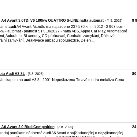
i A4 Avant 3.0TDi V6 180kw QUATTRO S-LINE nafta automat
9 
- [4.8. 2026]
dáme
audi
A4 Avant. Vozidlo má najazdené 237 570 km. - 2012 - 2 967 ccm -
kw - automat - platnost STK 10/2027 - nafta ABS, Apple Car Play, Automatické
ení, Autorádio, Bi-xenony, CD přehrávač, Centrální zamykání, Dálkové
rální zamykání, Deaktivace airbagu spolujezdce, Dělen ...
ta Audi A3 8L
80
- [3.8. 2026]
dám kapotu na
audi
A3 8L 2001 Nepoškozená Tmavě modrá metalíza Cena
 A6 Avant 3.0 Bitdi Competition
24
- [3.8. 2026]
predaj ponúkam nádherné
audi
A6 Avant v najžiadanejšej a najvýkonnejšej