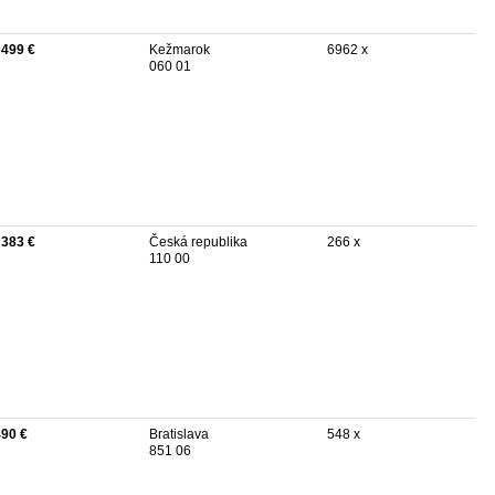
 499 €
Kežmarok
6962 x
060 01
 383 €
Česká republika
266 x
110 00
490 €
Bratislava
548 x
851 06