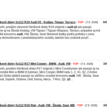
íkové disky 5x112 R19 Audi Q3 , Kodiaq, Tiguan, Tarraco
64
-
TOP
- [7.8. 2026]
vím, predám zánovné hliníkové disky R19 originál z
audi
q3
ale pasujú
ne aj na Škoda Kodiaq, VW Tiguan / Tiguan Allspace, Tarraco, pripadne aj iné
dlá koncernu
audi
, VW, Škoda, Seat Stredové krytky podľa potreby v cene
y demontovane z predvádzacieho vozidla, takmer bez známok použí ...
íkové disky 5x112 R17 Mini Cooper , BMW , Audi, VW
34
-
TOP
- [7.8. 2026]
vím, predám hliníkové disky R17 originál z Mini Countryman ale pasujú aj na
vozidlá Mini a BMW (Clubman, Mini Cooper, BMW radu 1, 2, X1, X2, 2 Active
er) Disky taktiež pasujú na väčšinu vozidiel koncernu
audi
, VW , Škoda, Seat
sat, Superb, Octavia, Golf, Karoq, Ateca , T-Roc, Q2,
q3
...
íkové disky 5x112 R16 Rial - Audi, VW , Škoda, Seat, MB
34
-
TOP
- [7.8. 2026]