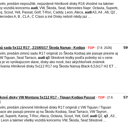
vím, predám nepoužité, nejazdené hliníkové disky R16 vhodné na takmer
ky vozidlá koncernu
audi
, VW, Škoda, Seat, Mercedes Napr: Octavia, Superb,
q, Scout, Yeti, Passat, Golf, T-Roc, Caddy, Leon, Ateca,
audi
A3, A4 , A6, Q2 ,
rcedes A, B , CLA , C Class a iné Disky neboli nikdy jaz ...
á sada 5x112 R17 , 215/65/17 Škoda Nanuq - Kodiaq
59
-
TOP
- [7.8. 2026]
vím, predám zimnú sadu R17 originál zo Škoda Kodiaq ale pasuje presne aj
W Tiguan, Seat Tarraco,
audi
q3
Stredové krytky podľa potreby sú v cene
 je vo vynikajucom stave, disky ako nové, bez akýchkoľvek známok
ívania Hliníkové disky 5x112 R17 org Škoda Nanuq Black 6,5Jx17 H2 ET ...
íkové disky VW Montana 5x112 R17 - Tiguan Kodiaq Passat
57
-
TOP
- [7.8.
]
vím, predám zánovné hliníkové disky R17 originál z VW Tiguan / Tiguan
pace ale pasujú presne aj na Škodu Kodiaq, Seat Tarraco, VW Tayron ,
at, Superb, Karoq, T-Roc, Ateca, Octavia, Scout, Yeti, Golf,
audi
Q2,
q3
, A3 ,
 Leon a takmer všetky vozidlá koncernu VW, Škoda, Seat Stredové ...