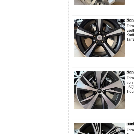
Nepo
Zdra
všet
Kodi
Tarr
Nepo
Zdra
tron
, SQ
Tigu
Hlin
Zdra