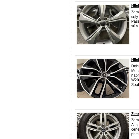
Hlin
Zdra
celý
Pass
sú v
Hlin
Dobr
Merc
napr
W205
Seat,
Zimn
Zdra
Alls
cene
pneu
...