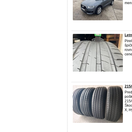
menš
Letn
Pire
špič
rovn
cene
215/
Pred
pošk
215/
Škod
X, Hy