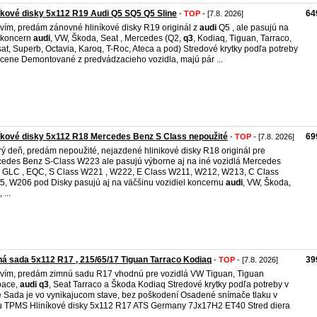
íkové disky 5x112 R19 Audi Q5 SQ5 Q5 Sline
64
-
TOP
- [7.8. 2026]
vím, predám zánovné hliníkové disky R19 originál z
audi
Q5 , ale pasujú na
 koncern
audi
, VW, Škoda, Seat , Mercedes (Q2,
q3
, Kodiaq, Tiguan, Tarraco,
at, Superb, Octavia, Karoq, T-Roc, Ateca a pod) Stredové krytky podľa potreby
 cene Demontované z predvádzacieho vozidla, majú pár ...
íkové disky 5x112 R18 Mercedes Benz S Class nepoužité
69
-
TOP
- [7.8. 2026]
ý deň, predám nepoužité, nejazdené hlinikové disky R18 originál pre
edes Benz S-Class W223 ale pasujú výborne aj na iné vozidlá Mercedes
 GLC , EQC, S Class W221 , W222, E Class W211, W212, W213, C Class
, W206 pod Disky pasujú aj na väčšinu vozidiel koncernu
audi
, VW, Škoda,
 ...
á sada 5x112 R17 , 215/65/17 Tiguan Tarraco Kodiaq
39
-
TOP
- [7.8. 2026]
vím, predám zimnú sadu R17 vhodnú pre vozidlá VW Tiguan, Tiguan
pace,
audi
q3
, Seat Tarraco a Škoda Kodiaq Stredové krytky podľa potreby v
 Sada je vo vynikajucom stave, bez poškodení Osadené snímače tlaku v
 TPMS Hliníkové disky 5x112 R17 ATS Germany 7Jx17H2 ET40 Stred diera