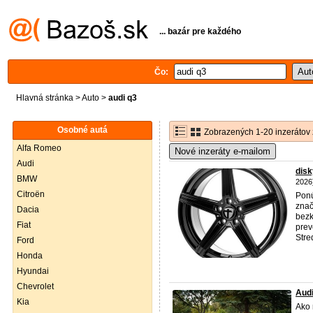
... bazár pre každého
Čo:
Hlavná stránka
>
Auto
>
audi q3
Osobné autá
Zobrazených 1-20 inzerátov 
Alfa Romeo
Nové inzeráty e-mailom
Audi
dis
BMW
2026
Citroën
Ponú
znač
Dacia
bezk
Fiat
prev
Stred
Ford
Honda
Hyundai
Chevrolet
Audi
Kia
Ako 