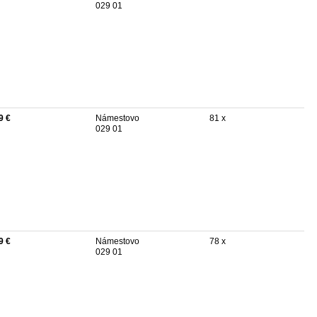
029 01
9 €
Námestovo
81 x
029 01
9 €
Námestovo
78 x
029 01