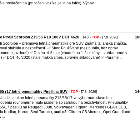
ia preliačenina (pri točeni vozíka, je to na fotke). Výbav ...
e Pirelli Scorpion 235/55 R18 100V DOT 4620 , 343
10
-
TOP
- [7.8. 2026]
lli Scorpion – prémiová letná pneumatika pre SUV Známa talianska značka,
ková stabilita a bezpečnosť. ✅ Stav: Používané (bez bublín, bez opráv,
omerne jazdené) ✅ Dezén: 4-5 mm (vhodné na 1-2 sezóny – zohľadnené v
) ✅ DOT: 46/2020 (stále mäkká zmes, správne skladované) ✅ Parame ...
65 r17 letné pneumatiky Pirelli na SUV
14
-
TOP
- [7.8. 2026]
ám 4ks pekné letné pneumatiky 215/65r17 vo výbornom stave bez
odenia rovnomerne málo jazdené so zárukou na bezchybnosť. Pneumatiky
65/17 pasujú na Peugeot 3008, Volkswagen Tiguan, Mercedes GLA a GLB,
a Kodiaq, Karoq, Seat Tarraco,
audi
q3
, Citroen C5 Aircross, Opel Grandland
 ...