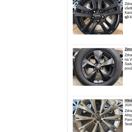
Zdra
všet
Karo
q3
Me
Zimn
Zdra
na V
Sada
použ
Hlin
2026
Zdra
Alls
Pass
Seat