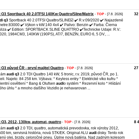
 Q3 Sportback 40 2.0TFSI 140Kw Quattro/Sline/Matrix
32
-
TOP
- [7.8. 2026]
di
q3
Sportback 40 2.0TFSI Quattro/SLINE☑️ ✔️ R.v:09/2020 ✔️ Najazdené
metre:83000 ✔️ Výkon v kW:140 4x4 ✔️ Palivo: Benzin ✔️ Farba: Čierna
liza ✔️ Edition: SPORTBACK SLINE QUATTRO ✔️Technicke Udaje: R.V.:
020, 1984CM3, 140KW (190PS), AT/7, BENZÍN, EURO 6, 5 DV., ...
 Q3 původ ČR - první majitel Quattro
27
-
TOP
- [7.8. 2026]
dám
audi
q3
2.0 TDI Quattro 140 kW, S tronic, r.v. 2019, původ ČR, po 1.
teli. Najeto: 84 258 km. Výbava: * Keyless entry * Elektrické víko kufru *
entní osvětlení * Bang & Olufsen
audi
o systém * Rezervní kolo * Hlídání
ého úhlu * a mnoho dalšího Vozidlo je nehavarovan ...
 Q3, 2012, 130kw, automat, quattro
8 
-
TOP
- [7.8. 2026]
dám
audi
q3
2.0 TDI, quattro, automatická prevodovka, rok výroby 2012,
00 km, servisná história, nová STK/EK. Original ALU
audi
disky. Tento rok
ný olej, brzdy, celoročné pneu. Úplne nová batéria. Nad zadným kolesom