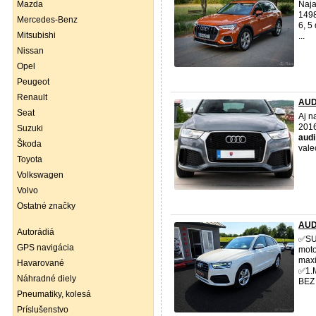
Mazda
Naja
1498
Mercedes-Benz
6, 5
Mitsubishi
...
Nissan
Opel
Peugeot
Renault
AUD
Seat
Aj n
2016
Suzuki
audi
Škoda
vale
Toyota
Volkswagen
Volvo
Ostatné značky
AUD
Autorádiá
✅️S
GPS navigácia
moto
maxi
Havarované
✅️1
Náhradné diely
BEZ I
Pneumatiky, kolesá
Príslušenstvo