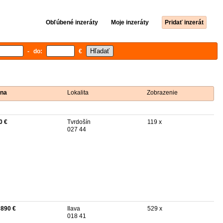
Obľúbené inzeráty
Moje inzeráty
Pridať inzerát
- do:
€
na
Lokalita
Zobrazenie
0 €
Tvrdošín
119 x
027 44
 890 €
Ilava
529 x
018 41