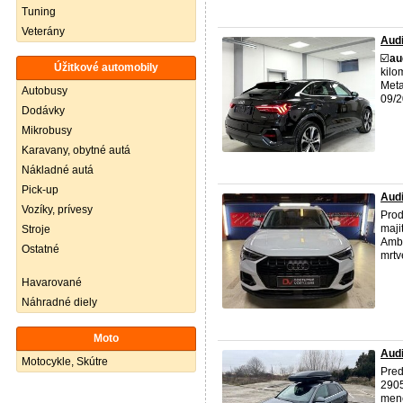
Tuning
Veterány
Audi
☑️
au
Úžitkové automobily
kilo
Meta
Autobusy
09/2
Dodávky
Mikrobusy
Karavany, obytné autá
Nákladné autá
Pick-up
Audi
Vozíky, prívesy
Pro
maji
Stroje
Ambi
Ostatné
mrtv
Havarované
Náhradné diely
Moto
Audi
Motocykle, Skútre
Pre
2905
mene