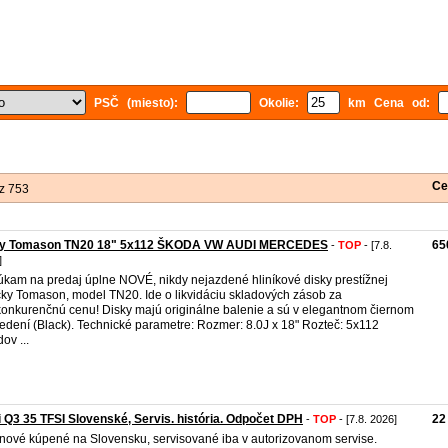
PSČ (miesto):
Okolie:
km Cena od:
Ce
z 753
ky Tomason TN20 18" 5x112 ŠKODA VW AUDI MERCEDES
65
-
TOP
- [7.8.
]
kam na predaj úplne NOVÉ, nikdy nejazdené hliníkové disky prestížnej
ky Tomason, model TN20. Ide o likvidáciu skladových zásob za
onkurenčnú cenu! Disky majú originálne balenie a sú v elegantnom čiernom
edení (Black). Technické parametre: Rozmer: 8.0J x 18" Rozteč: 5x112
ov ...
 Q3 35 TFSI Slovenské, Servis. história. Odpočet DPH
22
-
TOP
- [7.8. 2026]
nové kúpené na Slovensku, servisované iba v autorizovanom servise.