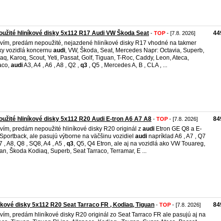
užité hliníkové disky 5x112 R17 Audi VW Škoda Seat
44
-
TOP
- [7.8. 2026]
vím, predám nepoužité, nejazdené hliníkové disky R17 vhodné na takmer
ky vozidlá koncernu
audi
, VW, Škoda, Seat, Mercedes Napr: Octavia, Superb,
aq, Karoq, Scout, Yeti, Passat, Golf, Tiguan, T-Roc, Caddy, Leon, Ateca,
aco,
audi
A3, A4 , A6 , A8 , Q2 ,
q3
, Q5 , Mercedes A, B , CLA , ...
užité hliníkové disky 5x112 R20 Audi E-tron A6 A7 A8
84
-
TOP
- [7.8. 2026]
vím, predám nepoužité hliníkové disky R20 originál z
audi
Etron GE Q8 a E-
 Sportback, ale pasujú výborne na väčšinu vozidiel
audi
napríklad A6 , A7 , Q7
7 , A8, Q8 , SQ8, A4 , A5 ,
q3
, Q5, Q4 Etron, ale aj na vozidlá ako VW Touareg,
an, Škoda Kodiaq, Superb, Seat Tarraco, Terramar, E ...
íkové disky 5x112 R20 Seat Tarraco FR , Kodiaq, Tiguan
84
-
TOP
- [7.8. 2026]
vím, predám hliníkové disky R20 originál zo Seat Tarraco FR ale pasujú aj na