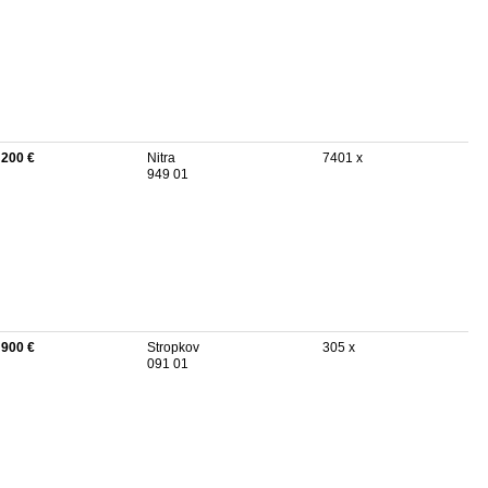
 200 €
Nitra
7401 x
949 01
 900 €
Stropkov
305 x
091 01