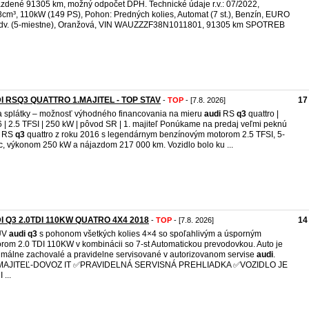
zdené 91305 km, možný odpočet DPH. Technické údaje r.v.: 07/2022,
cm³, 110kW (149 PS), Pohon: Predných kolies, Automat (7 st.), Benzín, EURO
 dv. (5-miestne), Oranžová, VIN WAUZZZF38N1011801, 91305 km SPOTREB
I RSQ3 QUATTRO 1.MAJITEL - TOP STAV
17
-
TOP
- [7.8. 2026]
a splátky – možnosť výhodného financovania na mieru
audi
RS
q3
quattro |
 | 2.5 TFSI | 250 kW | pôvod SR | 1. majiteľ Ponúkame na predaj veľmi peknú
RS
q3
quattro z roku 2016 s legendárnym benzínovým motorom 2.5 TFSI, 5-
c, výkonom 250 kW a nájazdom 217 000 km. Vozidlo bolo ku ...
I Q3 2.0TDI 110KW QUATRO 4X4 2018
14
-
TOP
- [7.8. 2026]
UV
audi
q3
s pohonom všetkých kolies 4×4 so spoľahlivým a úsporným
rom 2.0 TDI 110KW v kombinácii so 7-st Automatickou prevodovkou. Auto je
málne zachovalé a pravidelne servisované v autorizovanom servise
audi
.
.MAJITEĽ-DOVOZ IT ✅️PRAVIDELNÁ SERVISNÁ PREHLIADKA ✅️VOZIDLO JE
 ...