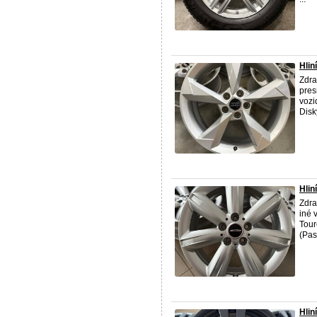
Hlin
Zdra
pres
vozi
Disk
Hlin
Zdra
iné 
Tour
(Pas
Hlin