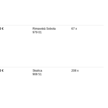
0 €
Rimavská Sobota
67 x
979 01
0 €
Skalica
208 x
908 51