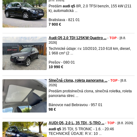
[8.8. 2026]
Predám
audi
q5
8R, 2.0 TFSI benzín, 155 kW (211
k), automatická ...
Bratislava - 821 01
7 900 €
Audi Q5 2.0 TDI 125KW Quattro ...
-
TOP
- [8.8.
2026]
Technické údaje: r.v. 10/2010, 210 618 km, diesel,
1 968 cm³ (2 ...
Prešov - 080 01
10 990 €
Slnečná clona, roleta panorama ...
-
TOP
- [8.8.
2026]
Predám protislnečná clona, slnečná roletka, roleta
panorama strec ...
Bánovce nad Bebravou - 957 01
98 €
AUDI Q5, 2.0 L, 35 TDI , S-TRO ...
-
TOP
- [8.8. 2026]
audi
q5
35 TDI, S TRONIC - 1.6. - 20:46
TECHNICKÉ ÚDAJE: R.V.: 10 ...