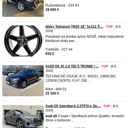
Ružomberok - 034 83
28 990 €
disky Tomason TN20 18" 5x112 Š ...
-
TOP
- [8.8.
2026]
Ponúkam na predaj úplne NOVÉ, nikdy nejazdené
hliníkové disky pre ...
Tvrdošín - 027 44
650 €
AUDI Q5 35 2.0 TDI S TRONIC / ...
-
TOP
- [8.8.
2026]
TECHNICKÉ ÚDAJE: R.V.: 9/2021, 1968CM3,
120KW (163PS), P, A7, DIE ...
Nitra - 949 01
25 500 €
Audi Q5 Sportback 2.0TFSi e Qu ...
-
TOP
- [8.8.
2026]
audi
q5
Coupe / Sportback pohon Quattro, komplet
Sline s motorom ...