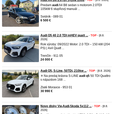
Audi A4 B8 2.0TDI S-Line 2008
-
TOP
- [8.8. 2026]
Predam
audi
A4 B8 sedan s motorom 2.0TDI
105kW 6 stupňový manuál ...
Svidník - 089 01
6 500 €
Audi Q5 40 2.0 TDI mHEV quatt ...
-
TOP
- [8.8.
2026]
Rok výroby: 09/2022 Motor: 2.0 TDI – 150 kW (204
PS) | 4x4 Quatt ...
Trenčín - 911 05
24 000 €
Audi Q5, S-Line, 50TDi, 210kw ...
-
TOP
- [8.8. 2026]
✳️ Na predaj krásna S-LINE
audi
q5
50 TDI Quattro
s nájazdom 168 ...
Zlaté Moravce - 953 01
30 990 €
Nove disky Vw,Audi,Skoda 5x112 ...
-
TOP
- [8.8.
2026]