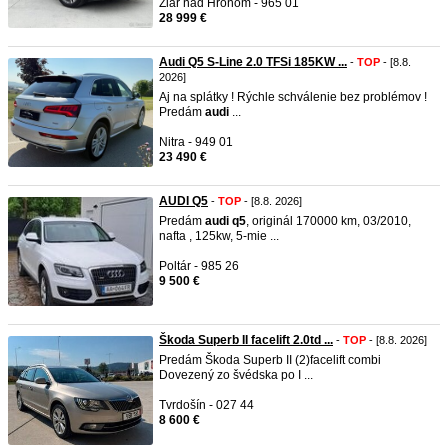
Žiar nad Hronom - 965 01
28 999 €
Audi Q5 S-Line 2.0 TFSi 185KW ...
-
TOP
- [8.8.
2026]
Aj na splátky ! Rýchle schválenie bez problémov !
Predám
audi
...
Nitra - 949 01
23 490 €
AUDI Q5
-
TOP
- [8.8. 2026]
Predám
audi
q5
, originál 170000 km, 03/2010,
nafta , 125kw, 5-mie ...
Poltár - 985 26
9 500 €
Škoda Superb II facelift 2.0td ...
-
TOP
- [8.8. 2026]
Predám Škoda Superb II (2)facelift combi
Dovezený zo švédska po I ...
Tvrdošín - 027 44
8 600 €