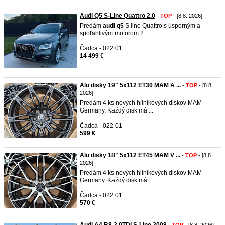
Audi Q5 S-Line Quattro 2.0
-
TOP
- [8.8. 2026]
Predám
audi
q5
S line Quattro s úsporným a
spoľahlivým motorom 2. ...
Čadca - 022 01
14 499 €
Alu disky 19" 5x112 ET30 MAM A ...
-
TOP
- [8.8.
2026]
Predám 4 ks nových hliníkových diskov MAM
Germany. Každý disk má ...
Čadca - 022 01
599 €
Alu disky 18" 5x112 ET45 MAM V ...
-
TOP
- [8.8.
2026]
Predám 4 ks nových hliníkových diskov MAM
Germany. Každý disk má ...
Čadca - 022 01
570 €