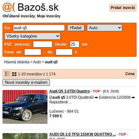
Pridať inzerát
Obľúbené inzeráty
,
Moje inzeráty
Čo:
PSČ (miesto):
Okolie:
km
Cena od:
- do:
€
Hlavná stránka
>
Auto
>
audi q5
Cena
1-20 inzerátov z 1 174
Nové inzeráty e-mailom
Audi Q5 3.0TDI Quattro
-
TOP
- [8.8. 2026]
☑️
audi
q5
3.0TDI Quattro☑️ ➡️ Evidencia:12/2008 ➡️
Najazdené ...
Lučenec - 984 01
7 599 €
AUDI Q5 2.0 TFSI 155KW QUATTRO ...
-
TOP
-