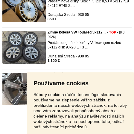
Predám nove disky Keskin KT23: 8,5J × 5x112 r19
5×112 ET45 St ...
Dunajská Streda - 930 05
850 €
Zimne kolesa VW Touareg 5x112 ...
-
TOP
- [8.8.
2026]
Predám originál elektróny Volkswagen rozteč
5x112 disk 9Jx20 ET 3 ...
Dunajská Streda - 930 05
1 100 €
Hliníkové disky 5x112 R20 Audi ...
-
TOP
- [8.8.
2026]
Používame cookies
Zdravím, predám zánovné hliníkové disky R20
originál z
audi
Etron ...
Súbory cookie a ďalšie technológie sledovania
Námestovo - 029 01
používame na zlepšenie vášho zážitku z
749 €
prehliadania našich webových stránok, na to, aby
sme vám zobrazovali prispôsobený obsah a
cielené reklamy, na analýzu návštevnosti našich
Stránka:
1
2
3
Ďalšia
webových stránok a na pochopenie toho, odkiaľ
naši návštevníci prichádzajú.