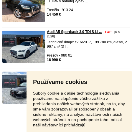
110KW v bohatej výbav ...
Trenčín - 913 24
14 450 €
Audi A5 Sportback 3.0 TDI S-LI ...
-
TOP
- [6.8.
2026]
Technické údaje: r.v. 6/2017, 199 780 km, diesel, 2
967 cm³ (3 l ...
Prešov - 080 01
16 990 €
Audi A4 3.0 TDI V6 Quattro Man ...
-
TOP
- [6.8.
2026]
Používame cookies
Technické údaje: r.v. 2/2008, 253 875 km, diesel, 2
967 cm³ (3 l ...
Súbory cookie a ďalšie technológie sledovania
Prešov - 080 01
používame na zlepšenie vášho zážitku z
7 990 €
prehliadania našich webových stránok, na to, aby
sme vám zobrazovali prispôsobený obsah a
cielené reklamy, na analýzu návštevnosti našich
Stránka:
1
2
3
Ďalšia
webových stránok a na pochopenie toho, odkiaľ
naši návštevníci prichádzajú.