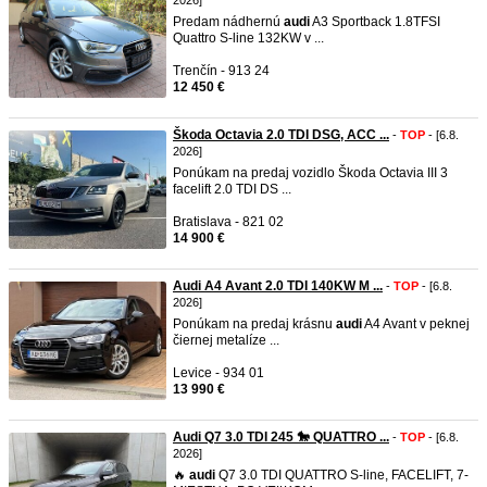
2026]
Predam nádhernú
audi
A3 Sportback 1.8TFSI
Quattro S-line 132KW v ...
Trenčín - 913 24
12 450 €
Škoda Octavia 2.0 TDI DSG, ACC ...
-
TOP
- [6.8.
2026]
Ponúkam na predaj vozidlo Škoda Octavia III 3
facelift 2.0 TDI DS ...
Bratislava - 821 02
14 900 €
Audi A4 Avant 2.0 TDI 140KW M ...
-
TOP
- [6.8.
2026]
Ponúkam na predaj krásnu
audi
A4 Avant v peknej
čiernej metalíze ...
Levice - 934 01
13 990 €
Audi Q7 3.0 TDI 245 🐎 QUATTRO ...
-
TOP
- [6.8.
2026]
🔥
audi
Q7 3.0 TDI QUATTRO S-line, FACELIFT, 7-