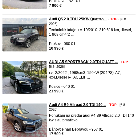
Bratislava - 821 01
7 900 €
Audi Q5 2.0 TDI 125KW Quattro ...
-
TOP
- [6.8.
2026]
Technické údaje: r.v. 10/2010, 210 618 km, diesel,
1 968 cm³ (2 ...
Prešov - 080 01
10 990 €
AUDI A5 SPORTBACK 2.0TDI QUATT ...
-
TOP
-
[6.8. 2026]
r.v.: 2/2022 , 1968cm3, 150kW (204PS), A7,
4x4,Diesel ►FACELIF ...
Košice - 040 01
23 990 €
Audi A4 B9 Allroad 2.0 TDI 140 ...
-
TOP
- [6.8.
2026]
Ponúkam na predaj
audi
A4 B9 Allroad 2.0 TDI 140
kw s automaticko ...
Bánovce nad Bebravou - 957 01
17 500 €