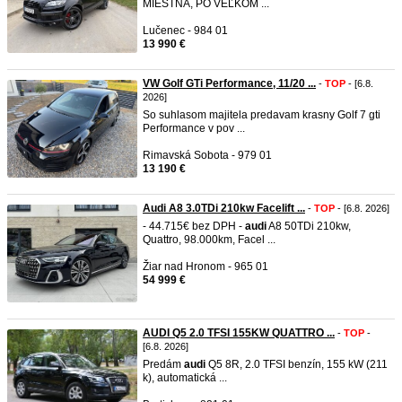
MIESTNA, PO VEĽKOM ...
Lučenec - 984 01
13 990 €
VW Golf GTi Performance, 11/20 ...
-
TOP
- [6.8.
2026]
So suhlasom majitela predavam krasny Golf 7 gti
Performance v pov ...
Rimavská Sobota - 979 01
13 190 €
Audi A8 3.0TDi 210kw Facelift ...
-
TOP
- [6.8. 2026]
- 44.715€ bez DPH -
audi
A8 50TDi 210kw,
Quattro, 98.000km, Facel ...
Žiar nad Hronom - 965 01
54 999 €
AUDI Q5 2.0 TFSI 155KW QUATTRO ...
-
TOP
-
[6.8. 2026]
Predám
audi
Q5 8R, 2.0 TFSI benzín, 155 kW (211
k), automatická ...