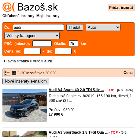
Pridať inzerát
Obľúbené inzeráty
,
Moje inzeráty
Čo:
PSČ (miesto):
Okolie:
km
Cena od:
- do:
€
Hlavná stránka
>
Auto
>
audi
Cena
1-20 inzerátov z 20 091
Nové inzeráty e-mailom
Audi A4 Avant 40 2.0 TDI S-lin ...
-
TOP
- [6.8. 2026]
Technické údaje: r.v. 8/2019, 155 190 km, diesel, 1
968 cm³ (2 l ...
Prešov - 080 01
17 990 €
Audi A3 Sportback 1.8 TFSI Qua ...
-
TOP
- [6.8.