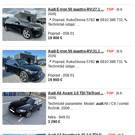
Audi E-tron 50 quattro-RV:27.1 ...
-
TOP
- [6.8.
2026]
📍 Poprad, Kukučínova 5782 ☎️ 0910 388 731 🔧
Technické údaje: ...
Poprad - 058 01
19 900 €
Audi E-tron 50 quattro-RV:31.1 ...
-
TOP
- [6.8.
2026]
📍 Poprad, Kukučínova 5782 ☎️ 0910 388 731 🔧
Technické údaje: ...
Poprad - 058 01
19 900 €
Audi A6 Avant 3.0 TDI TipTroni ...
-
TOP
- [6.8.
2026]
Technické parametre: Model:
audi
A6 / C6 / combi
Ročník: 2006 ...
Nitra - 949 01
3 290 €