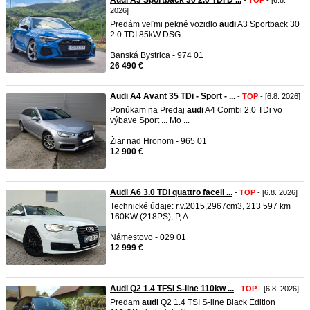
Audi A3 Sportback 30 2.0 TDI D ...
-
TOP
- [6.8.
2026]
Predám veľmi pekné vozidlo
audi
A3 Sportback 30
2.0 TDI 85kW DSG ...
Banská Bystrica - 974 01
26 490 €
Audi A4 Avant 35 TDi - Sport - ...
-
TOP
- [6.8. 2026]
Ponúkam na Predaj
audi
A4 Combi 2.0 TDi vo
výbave Sport ... Mo ...
Žiar nad Hronom - 965 01
12 900 €
Audi A6 3.0 TDI quattro faceli ...
-
TOP
- [6.8. 2026]
Technické údaje: r.v.2015,2967cm3, 213 597 km
160KW (218PS), P, A ...
Námestovo - 029 01
12 999 €
Audi Q2 1.4 TFSI S-line 110kw ...
-
TOP
- [6.8. 2026]
Predam
audi
Q2 1.4 TSI S-line Black Edition