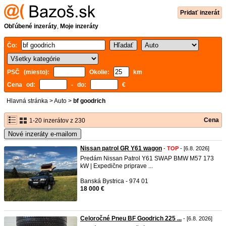
Pridať inzerát
Obľúbené inzeráty
,
Moje inzeráty
Čo:
PSČ (miesto):
Okolie:
km
Cena od:
- do:
€
Hlavná stránka
>
Auto
>
bf goodrich
Cena
1-20 inzerátov z 230
Nové inzeráty e-mailom
Nissan patrol GR Y61 wagon
-
TOP
- [6.8. 2026]
Predám Nissan Patrol Y61 SWAP BMW M57 173
kW | Expedične priprave ...
Banská Bystrica - 974 01
18 000 €
Celoročné Pneu BF Goodrich 225 ...
- [6.8. 2026]