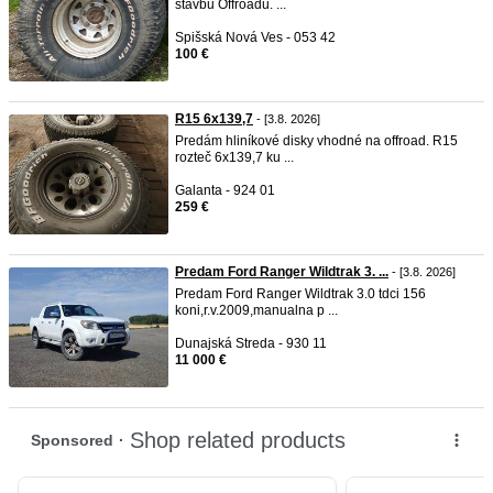
stavbu Offroadu. ...
Spišská Nová Ves - 053 42
100 €
R15 6x139,7
- [3.8. 2026]
Predám hliníkové disky vhodné na offroad. R15
rozteč 6x139,7 ku ...
Galanta - 924 01
259 €
Predam Ford Ranger Wildtrak 3. ...
- [3.8. 2026]
Predam Ford Ranger Wildtrak 3.0 tdci 156
koni,r.v.2009,manualna p ...
Dunajská Streda - 930 11
11 000 €