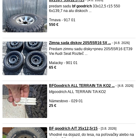
6x139.7 33x12.5 r15
- [4.8. 2026]
predam sadu
bf
goodrich
33x12,5 r15 550
6x139,7 na alu diskoch ...
Trnava - 917 01
550 €
Zimna sada diskov 205/55R16 5X ...
- [4.8. 2026]
Predam zimnu sadu disky+pneu 205/55R16 ET39
Vw Audi Seat Rozteč ...
Malacky - 901 01
65 €
BFGoodrich ALL TERRAIN T/A KO2 ...
- [4.8. 2026]
bfgoodrich ALL TERRAIN T/A KO2
Námestovo - 029 01
25 €
BF goodrich A/T 35x12,5r15
- [3.8. 2026]
Vhodné na dojazd, do lesa, na poľovačky alebo na