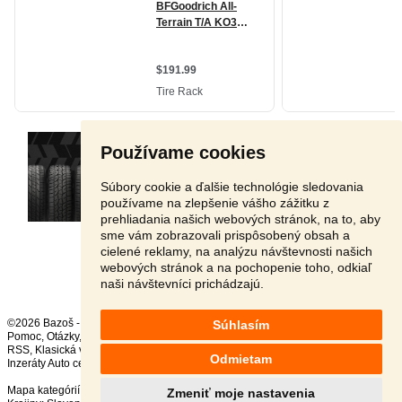
Používame cookies
Súbory cookie a ďalšie technológie sledovania
používame na zlepšenie vášho zážitku z
prehliadania našich webových stránok, na to, aby
sme vám zobrazovali prispôsobený obsah a
cielené reklamy, na analýzu návštevnosti našich
Stránka:
1
2
3
Ďalšia
webových stránok a na pochopenie toho, odkiaľ
naši návštevníci prichádzajú.
©2026 Bazoš -
Inzercia, bazár
Súhlasím
Pomoc
,
Otázky
,
Hodnotenie
,
Kontakt
,
Reklama
,
Podmienky
,
Ochrana údajov
,
RSS
,
Odmietam
Inzeráty Auto celkom:
231799
, za 24 hodín:
12317
Mapa kategórií
,
Najvyhľadávanejšie výrazy
Zmeniť moje nastavenia