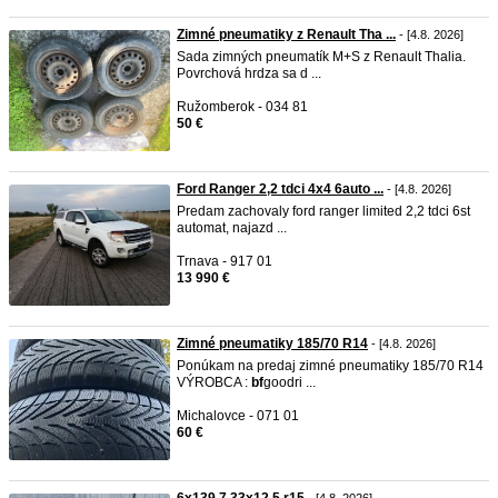
Zimné pneumatiky z Renault Tha ...
- [4.8. 2026]
Sada zimných pneumatík M+S z Renault Thalia.
Povrchová hrdza sa d ...
Ružomberok - 034 81
50 €
Ford Ranger 2,2 tdci 4x4 6auto ...
- [4.8. 2026]
Predam zachovaly ford ranger limited 2,2 tdci 6st
automat, najazd ...
Trnava - 917 01
13 990 €
Zimné pneumatiky 185/70 R14
- [4.8. 2026]
Ponúkam na predaj zimné pneumatiky 185/70 R14
VÝROBCA :
bf
goodri ...
Michalovce - 071 01
60 €