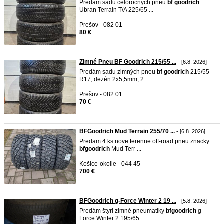
Predám sadu celoročných pneu
bf
goodrich
Ubran Terrain T/A 225/65 ...
Prešov - 082 01
80 €
Zimné Pneu BF Goodrich 215/55 ...
- [6.8. 2026]
Predám sadu zimných pneu
bf
goodrich
215/55
R17, dezén 2x5,5mm, 2 ...
Prešov - 082 01
70 €
BFGoodrich Mud Terrain 255/70 ...
- [6.8. 2026]
Predam 4 ks nove terenne off-road pneu znacky
bf
goodrich
Mud Terr ...
Košice-okolie - 044 45
700 €
BFGoodrich g-Force Winter 2 19 ...
- [5.8. 2026]
Predám štyri zimné pneumatiky
bf
goodrich
g-
Force Winter 2 195/65 ...