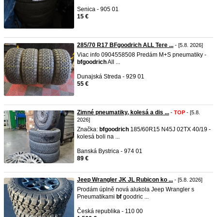
Senica - 905 01
15 €
285/70 R17 BFgoodrich ALL Tere ...
- [5.8. 2026]
Viac info 0904558508 Predám M+S pneumatiky -
bf
goodrich
All ...
Dunajská Streda - 929 01
55 €
Zimné pneumatiky, kolesá a dis ...
-
TOP
- [5.8.
2026]
Značka:
bf
goodrich
185/60R15 N45J 02TX 40/19 -
kolesá boli na ...
Banská Bystrica - 974 01
89 €
Jeep Wrangler JK JL Rubicon ko ...
- [5.8. 2026]
Prodám úplně nová alukola Jeep Wrangler s
Pneumatikami
bf
goodric ...
Česká republika - 110 00