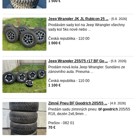
1 500 €
Jeep Wrangler JK JL Rubicon 25 ...
- [5.8. 2026]
Prodávám sady kol na Jeep Wrangler všechny
sady kol 5ks nové nebo ...
Česká republika - 110 00
1 000 €
Jeep Wrangler 255/75 r17 BF Go ...
- [5.8. 2026]
Prodám nová kola Jeep Wrangler. Sundáno ze
zánovního auta. Pneuma ...
Česká republika - 110 00
1 100 €
Zimné Pneu BF Goodrich 205/55 ...
- [4.8. 2026]
Predám sadu zimnných pneu:
bf
goodrich
205/55
R16, dezén 2x6,9mm ...
Prešov - 082 01
70 €