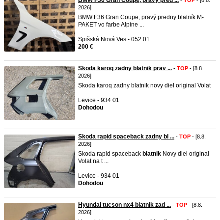
BMW F36 Gran Coupe, pravý pred ...
-
TOP
- [8.8.
2026]
BMW F36 Gran Coupe, pravý predny blatník M-
PAKET vo farbe Alpine ...
Spišská Nová Ves - 052 01
200 €
Skoda karoq zadny blatnik prav ...
-
TOP
- [8.8.
2026]
Skoda karoq zadny blatnik novy diel original Volat
Levice - 934 01
Dohodou
Skoda rapid spaceback zadny bl ...
-
TOP
- [8.8.
2026]
Skoda rapid spaceback
blatnik
Novy diel original
Volat na t ...
Levice - 934 01
Dohodou
Hyundai tucson nx4 blatnik zad ...
-
TOP
- [8.8.
2026]