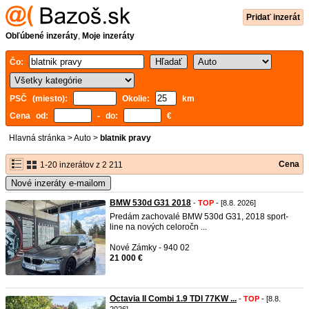
Pridať inzerát
Obľúbené inzeráty
,
Moje inzeráty
Čo:
PSČ (miesto):
Okolie:
km
Cena od:
- do:
€
Hlavná stránka
>
Auto
>
blatnik pravy
Cena
1-20 inzerátov z 2 211
Nové inzeráty e-mailom
BMW 530d G31 2018
-
TOP
- [8.8. 2026]
Predám zachovalé BMW 530d G31, 2018 sport-
line na nových celoročn ...
Nové Zámky - 940 02
21 000 €
Octavia II Combi 1.9 TDI 77KW ...
-
TOP
- [8.8.