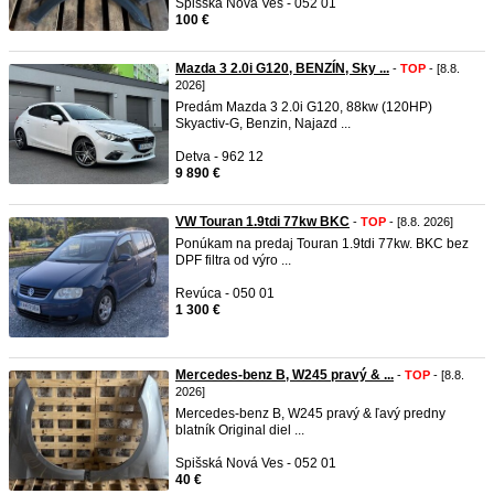
Spišská Nová Ves - 052 01
100 €
Mazda 3 2.0i G120, BENZÍN, Sky ...
-
TOP
- [8.8.
2026]
Predám Mazda 3 2.0i G120, 88kw (120HP)
Skyactiv-G, Benzin, Najazd ...
Detva - 962 12
9 890 €
VW Touran 1.9tdi 77kw BKC
-
TOP
- [8.8. 2026]
Ponúkam na predaj Touran 1.9tdi 77kw. BKC bez
DPF filtra od výro ...
Revúca - 050 01
1 300 €
Mercedes-benz B, W245 pravý & ...
-
TOP
- [8.8.
2026]
Mercedes-benz B, W245 pravý & ľavý predny
blatník Original diel ...
Spišská Nová Ves - 052 01
40 €