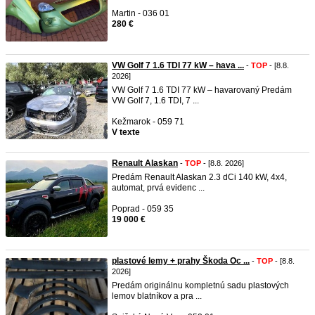
Martin - 036 01
280 €
VW Golf 7 1.6 TDI 77 kW – hava ...
-
TOP
- [8.8.
2026]
VW Golf 7 1.6 TDI 77 kW – havarovaný Predám
VW Golf 7, 1.6 TDI, 7 ...
Kežmarok - 059 71
V texte
Renault Alaskan
-
TOP
- [8.8. 2026]
Predám Renault Alaskan 2.3 dCi 140 kW, 4x4,
automat, prvá evidenc ...
Poprad - 059 35
19 000 €
plastové lemy + prahy Škoda Oc ...
-
TOP
- [8.8.
2026]
Predám originálnu kompletnú sadu plastových
lemov blatníkov a pra ...