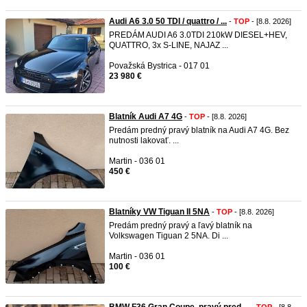
Audi A6 3.0 50 TDI / quattro / ...
-
TOP
- [8.8. 2026]
PREDÁM AUDI A6 3.0TDI 210kW DIESEL+HEV,
QUATTRO, 3x S-LINE, NAJAZ ...
Považská Bystrica - 017 01
23 980 €
Blatník Audi A7 4G
-
TOP
- [8.8. 2026]
Predám predný pravý blatník na Audi A7 4G. Bez
nutnosti lakovať. ...
Martin - 036 01
450 €
Blatníky VW Tiguan II 5NA
-
TOP
- [8.8. 2026]
Predám predný pravý a ľavý blatník na
Volkswagen Tiguan 2 5NA. Di ...
Martin - 036 01
100 €