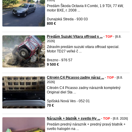
2026]
Predám Škoda Octavia II Combi, 1.9 TDI, 77 kW,
motor BXE, r. 2008 ...
Dunajská Streda - 930 03
800 €
Predám Suzuki Vitara offroad s ...
-
TOP
- [8.8.
2026]
Zdravím predám suzuki vitara offroad special.
Motor TD27 veľké č ...
Brezno - 976 57
9 500 €
Citroën C4 Picasso zadny náraz ...
-
TOP
- [8.8.
2026]
Citroën C4 Picasso zadny nárazník kompletný
Original diel Sta ...
Spišská Nová Ves - 052 01
70 €
Nárazník + blatník + svetlo Hy ...
-
TOP
- [8.8. 2026]
Predám predný nárazník + predný pravý blatník +
svetlo halogén na ...