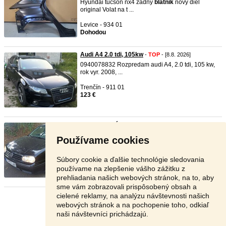
Hyundai tucson nx4 zadny
blatnik
novy diel
original Volat na t ...
Levice - 934 01
Dohodou
Audi A4 2.0 tdi, 105kw
-
TOP
- [8.8. 2026]
0940078832 Rozpredam audi A4, 2.0 tdi, 105 kw,
rok vyr. 2008, ...
Trenčín - 911 01
123 €
VW Golf nová STK
-
TOP
- [8.8. 2026]
...Auto je stále na predaj pokiaľ čítaš inzerát....
Používame cookies
Predám Volks ...
Lučenec - 984 01
Súbory cookie a ďalšie technológie sledovania
1 200 €
používame na zlepšenie vášho zážitku z
prehliadania našich webových stránok, na to, aby
sme vám zobrazovali prispôsobený obsah a
cielené reklamy, na analýzu návštevnosti našich
Stránka:
1
2
3
Ďalšia
webových stránok a na pochopenie toho, odkiaľ
naši návštevníci prichádzajú.