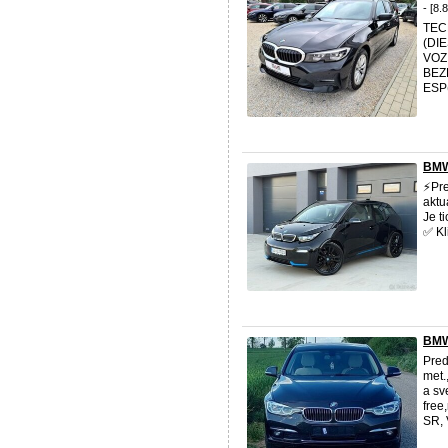
- [8.
TEC
(DI
VOZI
BEZ
ESP(
BMW
⚡Pr
aktu
Je t
✅️ K
BMW
Pred
met.
a sv
free
SR, 