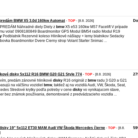
predám BMW X5 3.0d 160kw Automat
Do
-
TOP
- [8.8. 2026]
PREDÁM Náhradné diely Diely z
bmw
X5 e53 160kw M57 Facelift V prípade
mu volať 0908180849 Boardmonitor GPS Modul BM54 radio Modul R19
y
Podblatnik Rezervné koleso Hliníkové nášlapy + lemy blatnikov Sedacky
bovka Boardmonitor Dvere Cierny strop Volant Starter Snimac ...
íkové disky 5x112 R16 BMW G20 G21 Style 774
27
-
TOP
- [8.8. 2026]
vím, predám zánovné hliníkové
disky
R16 originál z
bmw
radu 3 G20 a G21
pasujú na väčšinu vozidiel
bmw
, taktiež aj na vozidlá Audi, VW, Škoda, Seat,
edes Stredové krytky podľa potreby v cene
disky
vo vynikajucom stave,
er bez známok používania, demontované z predvádzacieho vozidla ...
 disky 19" 5x112 ET30 MAM Audi VW Škoda Mercedes čierne
59
-
TOP
- [8.8.
]