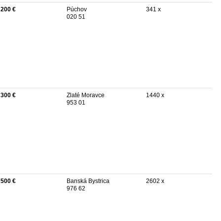
 200 €
Púchov
341 x
020 51
 300 €
Zlaté Moravce
1440 x
953 01
 500 €
Banská Bystrica
2602 x
976 62