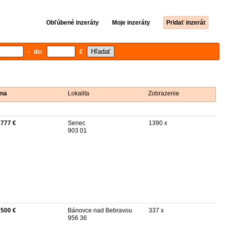
Obľúbené inzeráty
Moje inzeráty
Pridať inzerát
- do:
€
na
Lokalita
Zobrazenie
 777 €
Senec
1390 x
903 01
 500 €
Bánovce nad Bebravou
337 x
956 36