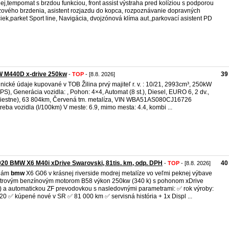
lej,tempomat s brzdou funkciou, front assist výstraha pred kolíziou s podporou
ového brzdenia, asistent rozjazdu do kopca, rozpoznávanie dopravných
iek,parket Sport line, Navigácia, dvojzónová klíma aut.,parkovací asistent PD
 M440D x-drive 250kw
39
-
TOP
- [8.8. 2026]
nické údaje kupované v TOB Žilina prvý majiteľ r. v. : 10/21, 2993cm³, 250kW
PS), Generácia vozidla: , Pohon: 4×4, Automat (8 st.), Diesel, EURO 6, 2 dv.,
iestne), 63 804km, Červená tm. metalíza, VIN WBA51AS080CJ16726
reba vozidla (l/100km) V meste: 6.9, mimo mesta: 4.4, kombi ...
20 BMW X6 M40i xDrive Swarovski, 81tis. km, odp. DPH
40
-
TOP
- [8.8. 2026]
dám
bmw
X6 G06 v krásnej riverside modrej metalíze vo veľmi peknej výbave
litrovým benzínovým motorom B58 výkon 250kw (340 k) s pohonom xDrive
) a automatickou ZF prevodovkou s nasledovnými parametrami: ✅ rok výroby:
20 ✅ kúpené nové v SR ✅ 81 000 km ✅ servisná história + 1x Displ ...