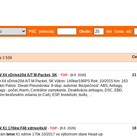
PSČ (miesto):
Okolie:
km Cena od:
Ce
z 2 539
 X4 xDrive20d A/T M-Packet, SK
21
-
TOP
- [8.8. 2026]
w
X4 xDrive20d A/T M-Packet, SK Výkon: 140kw/190PS Rok: 10/2015 Km: 163
km Palivo: Diesel Prevodovka: 8-stup. automat. Bezpečnosť: ABS, Airbagy,
agy - počet, Alarm, Centrálne zamykanie, Deaktivácia airbagov, DSC, EBD,
ém tiesňového volania (e-Call), ESP, Imobilizér, Isofix, ...
 X1 170kw F48 xdrive/4x4/
18
-
TOP
- [8.8. 2026]
dám
bmw
X1 xdrive 170k 10/2017 vo výbornom stave Head-up