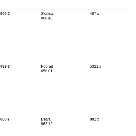
 900 €
Skalica
487 x
908 48
 499 €
Poprad
5321 x
058 01
 000 €
Detva
892 x
962 12