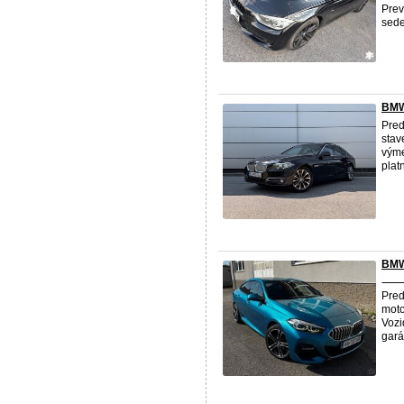
Prev
sede
BMW 
Pre
stav
výme
plat
BMW 
Pred
moto
Vozi
gará