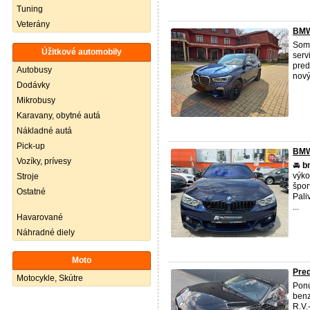
Tuning
Veterány
BMW
Som 
Úžitkové automobily
serv
pred
Autobusy
nový
Dodávky
Mikrobusy
Karavany, obytné autá
Nákladné autá
Pick-up
BMW
Vozíky, prívesy
🚘
b
výk
Stroje
špor
Ostatné
Pali
...
Havarované
Náhradné diely
Moto
Pred
Motocykle, Skútre
Ponú
benz
R.V.