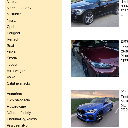
Mazda
disp
núdz
Mercedes-Benz
znač
Mitsubishi
...
Nissan
Opel
Peugeot
Renault
BMW
Seat
Tech
(340
Suzuki
(4-m
Škoda
Spot
Toyota
Volkswagen
Volvo
Ostatné značky
✅ 20
Autorádiá
Pre
GPS navigácia
s 3 
(4x4
Havarované
2/20
Náhradné diely
Pneumatiky, kolesá
Príslušenstvo