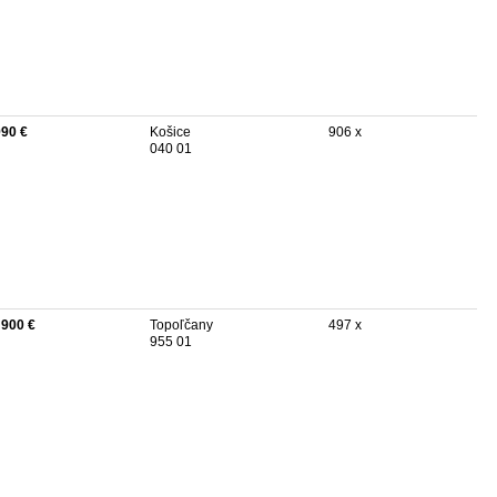
990 €
Košice
906 x
040 01
 900 €
Topoľčany
497 x
955 01