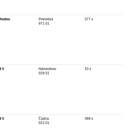
hodou
Prievidza
377 x
971 01
9 €
Námestovo
33 x
029 01
9 €
Čadca
389 x
022 01