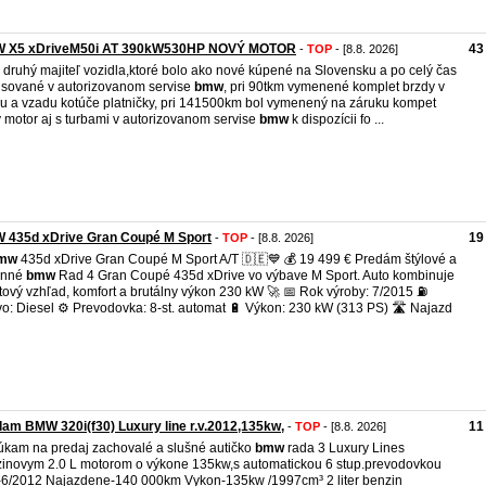
 X5 xDriveM50i AT 390kW530HP NOVÝ MOTOR
43
-
TOP
- [8.8. 2026]
druhý majiteľ vozidla,ktoré bolo ako nové kúpené na Slovensku a po celý čas
isované v autorizovanom servise
bmw
, pri 90tkm vymenené komplet brzdy v
u a vzadu kotúče platničky, pri 141500km bol vymenený na záruku kompet
 motor aj s turbami v autorizovanom servise
bmw
k dispozícii fo ...
 435d xDrive Gran Coupé M Sport
19
-
TOP
- [8.8. 2026]
mw
435d xDrive Gran Coupé M Sport A/T 🇩🇪💙 💰 19 499 € Predám štýlové a
onné
bmw
Rad 4 Gran Coupé 435d xDrive vo výbave M Sport. Auto kombinuje
tový vzhľad, komfort a brutálny výkon 230 kW 🚀 📅 Rok výroby: 7/2015 ⛽
vo: Diesel ⚙️ Prevodovka: 8-st. automat 🔋 Výkon: 230 kW (313 PS) 🛣️ Najazd
am BMW 320i(f30) Luxury line r.v.2012,135kw,
11
-
TOP
- [8.8. 2026]
kam na predaj zachovalé a slušné autičko
bmw
rada 3 Luxury Lines
inovym 2.0 L motorom o výkone 135kw,s automatickou 6 stup.prevodovkou
-6/2012 Najazdene-140 000km Vykon-135kw /1997cm³ 2 liter benzin