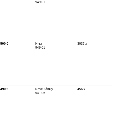
949 01
 500 €
Nitra
3037 x
949 01
 490 €
Nové Zámky
456 x
941 06