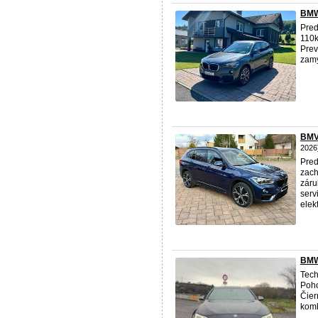
BMW
Pre
110k
Prev
zamy
BMV 
2026
Pre
zac
záru
serv
elek
BMW
Tech
Poho
Čier
kom