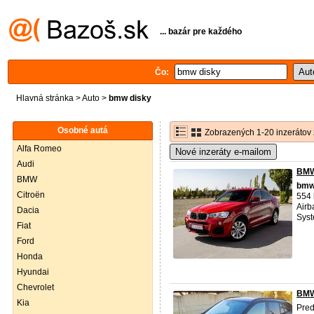
... bazár pre každého
Čo:
Hlavná stránka
>
Auto
>
bmw disky
Osobné autá
Zobrazených 1-20 inzerátov 
Alfa Romeo
Nové inzeráty e-mailom
Audi
BMW
BMW
bm
Citroën
554 
Airb
Dacia
Syst
Fiat
Ford
Honda
Hyundai
Chevrolet
BMW
Kia
Pre