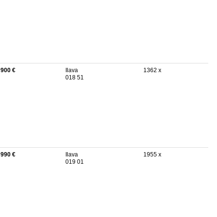
 900 €
Ilava
1362 x
018 51
 990 €
Ilava
1955 x
019 01