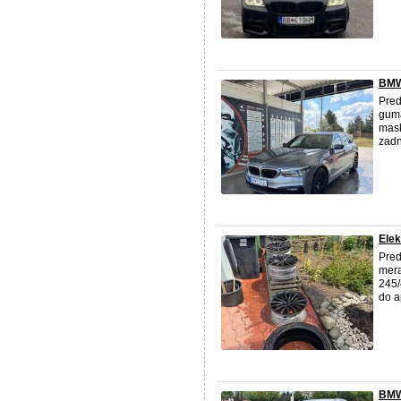
BMW
Pre
gumá
mask
zadn
Elek
Pred
mera
245/
do a
BMW