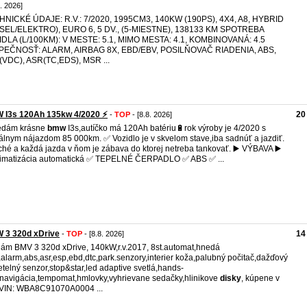
8. 2026]
HNICKÉ ÚDAJE: R.V.: 7/2020, 1995CM3, 140KW (190PS), 4X4, A8, HYBRID
ESEL/ELEKTRO), EURO 6, 5 DV., (5-MIESTNE), 138133 KM SPOTREBA
DLA (L/100KM): V MESTE: 5.1, MIMO MESTA: 4.1, KOMBINOVANÁ: 4.5
PEČNOSŤ: ALARM, AIRBAG 8X, EBD/EBV, POSILŇOVAČ RIADENIA, ABS,
VDC), ASR(TC,EDS), MSR ...
 I3s 120Ah 135kw 4/2020 ⚡
20
-
TOP
- [8.8. 2026]
edám krásne
bmw
I3s,autíčko má 120Ah batériu🔋rok výroby je 4/2020 s
álnym nájazdom 85 000km. ✅ Vozidlo je v skvelom stave,iba sadnúť a jazdiť.
iché a každá jazda v ňom je zábava do ktorej netreba tankovať. ▶️ VÝBAVA ▶️
limatizácia automatická ✅️ TEPELNÉ ČERPADLO ✅️ ABS ✅️ ...
 3 320d xDrive
14
-
TOP
- [8.8. 2026]
ám BMV 3 320d xDrive, 140kW,r.v.2017, 8st.automat,hnedá
,alarm,abs,asr,esp,ebd,dtc,park.senzory,interier koža,palubný počitač,dažďový
etelný senzor,stop&star,led adaptive svetlá,hands-
,navigácia,tempomat,hmlovky,vyhrievane sedačky,hlinikove
disky
, kúpene v
VIN: WBA8C91070A0004 ...