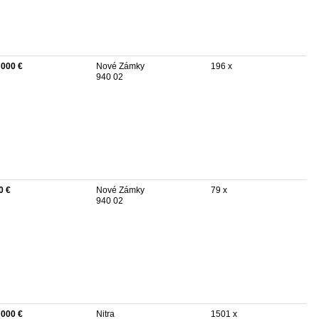
 000 €
Nové Zámky
196 x
940 02
0 €
Nové Zámky
79 x
940 02
 000 €
Nitra
1501 x