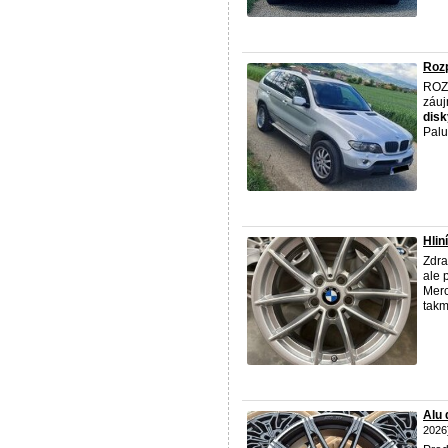
Roz
ROZ
záuj
disk
Palu
Hlin
Zdra
ale 
Merc
takm
Alu
2026