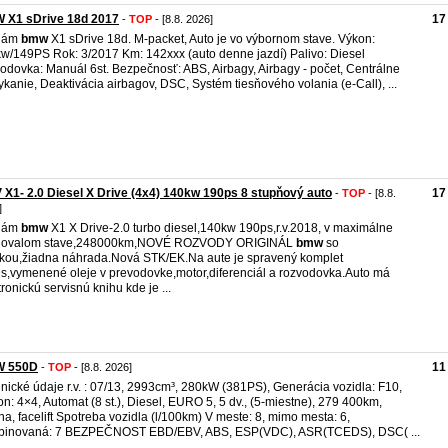
 X1 sDrive 18d 2017
17
-
TOP
- [8.8. 2026]
dám
bmw
X1 sDrive 18d. M-packet, Auto je vo výbornom stave. Výkon:
w/149PS Rok: 3/2017 Km: 142xxx (auto denne jazdí) Palivo: Diesel
odovka: Manuál 6st. Bezpečnosť: ABS, Airbagy, Airbagy - počet, Centrálne
kanie, Deaktivácia airbagov, DSC, Systém tiesňového volania (e-Call), ...
X1- 2.0 Diesel X Drive (4x4) 140kw 190ps 8 stupňový auto
17
-
TOP
- [8.8.
]
dám
bmw
X1 X Drive-2.0 turbo diesel,140kw 190ps,r.v.2018, v maximálne
hovalom stave,248000km,NOVÉ ROZVODY ORIGINÁL
bmw
so
kou,žiadna náhrada.Nová STK/EK.Na aute je spravený komplet
is,vymenené oleje v prevodovke,motor,diferenciál a rozvodovka.Auto má
tronickú servisnú knihu kde je ...
 550D
11
-
TOP
- [8.8. 2026]
nické údaje r.v. : 07/13, 2993cm³, 280kW (381PS), Generácia vozidla: F10,
n: 4×4, Automat (8 st.), Diesel, EURO 5, 5 dv., (5-miestne), 279 400km,
na, facelift Spotreba vozidla (l/100km) V meste: 8, mimo mesta: 6,
binovaná: 7 BEZPEČNOST EBD/EBV, ABS, ESP(VDC), ASR(TCEDS), DSC( ...