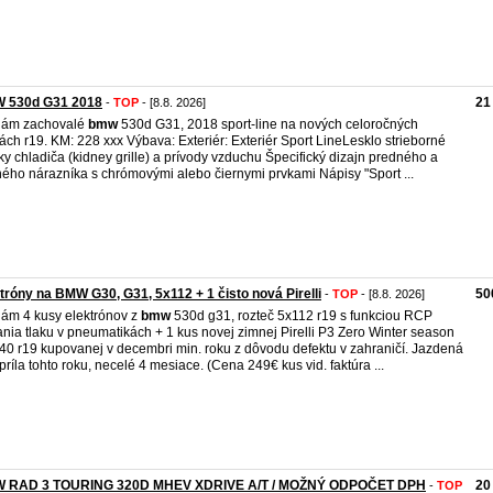
 530d G31 2018
21
-
TOP
- [8.8. 2026]
dám zachovalé
bmw
530d G31, 2018 sport-line na nových celoročných
ch r19. KM: 228 xxx Výbava: Exteriér: Exteriér Sport LineLesklo strieborné
y chladiča (kidney grille) a prívody vzduchu Špecifický dizajn predného a
ého nárazníka s chrómovými alebo čiernymi prvkami Nápisy "Sport ...
tróny na BMW G30, G31, 5x112 + 1 čisto nová Pirelli
50
-
TOP
- [8.8. 2026]
ám 4 kusy elektrónov z
bmw
530d g31, rozteč 5x112 r19 s funkciou RCP
nia tlaku v pneumatikách + 1 kus novej zimnej Pirelli P3 Zero Winter season
40 r19 kupovanej v decembri min. roku z dôvodu defektu v zahraničí. Jazdená
príla tohto roku, necelé 4 mesiace. (Cena 249€ kus vid. faktúra ...
 RAD 3 TOURING 320D MHEV XDRIVE A/T / MOŽNÝ ODPOČET DPH
20
-
TOP