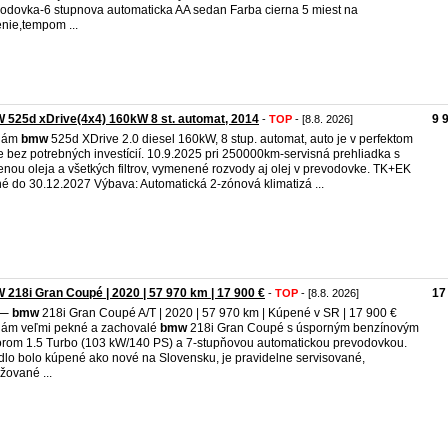
odovka-6 stupnova automaticka AA sedan Farba cierna 5 miest na
nie,tempom ...
525d xDrive(4x4) 160kW 8 st. automat, 2014
9 
-
TOP
- [8.8. 2026]
dám
bmw
525d XDrive 2.0 diesel 160kW, 8 stup. automat, auto je v perfektom
e bez potrebných investícií. 10.9.2025 pri 250000km-servisná prehliadka s
nou oleja a všetkých filtrov, vymenené rozvody aj olej v prevodovke. TK+EK
né do 30.12.2027 Výbava: Automatická 2-zónová klimatizá ...
218i Gran Coupé | 2020 | 57 970 km | 17 900 €
17
-
TOP
- [8.8. 2026]
⸻
bmw
218i Gran Coupé A/T | 2020 | 57 970 km | Kúpené v SR | 17 900 €
ám veľmi pekné a zachovalé
bmw
218i Gran Coupé s úsporným benzínovým
rom 1.5 Turbo (103 kW/140 PS) a 7-stupňovou automatickou prevodovkou.
dlo bolo kúpené ako nové na Slovensku, je pravidelne servisované,
žované ...