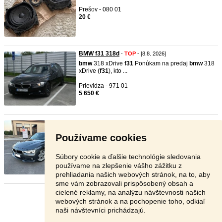
Prešov - 080 01
20 €
BMW f31 318d
-
TOP
- [8.8. 2026]
bmw
318 xDrive
f31
Ponúkam na predaj
bmw
318
xDrive (
f31
), kto ...
Prievidza - 971 01
5 650 €
BMW 320d F31 Efficient Dynsmic ...
- [8.8. 2026]
Predám svoje
bmw
320d (
f31
LCI), rok výroby
Používame cookies
8/2015 model 2016, vo ...
Košice - 040 18
Súbory cookie a ďalšie technológie sledovania
16 900 €
používame na zlepšenie vášho zážitku z
prehliadania našich webových stránok, na to, aby
sme vám zobrazovali prispôsobený obsah a
cielené reklamy, na analýzu návštevnosti našich
Stránka:
1
2
3
Ďalšia
webových stránok a na pochopenie toho, odkiaľ
naši návštevníci prichádzajú.