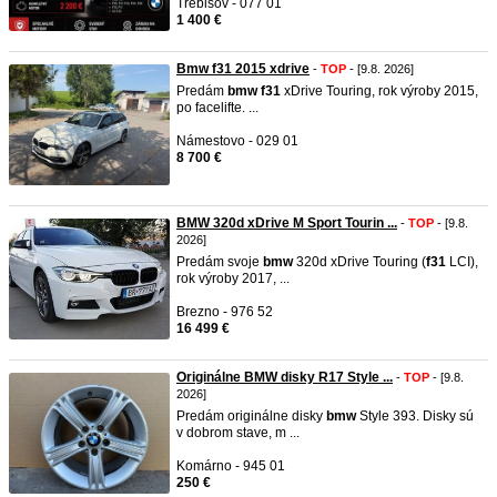
Trebišov - 077 01
1 400 €
Bmw f31 2015 xdrive
-
TOP
- [9.8. 2026]
Predám
bmw
f31
xDrive Touring, rok výroby 2015,
po facelifte. ...
Námestovo - 029 01
8 700 €
BMW 320d xDrive M Sport Tourin ...
-
TOP
- [9.8.
2026]
Predám svoje
bmw
320d xDrive Touring (
f31
LCI),
rok výroby 2017, ...
Brezno - 976 52
16 499 €
Originálne BMW disky R17 Style ...
-
TOP
- [9.8.
2026]
Predám originálne disky
bmw
Style 393. Disky sú
v dobrom stave, m ...
Komárno - 945 01
250 €