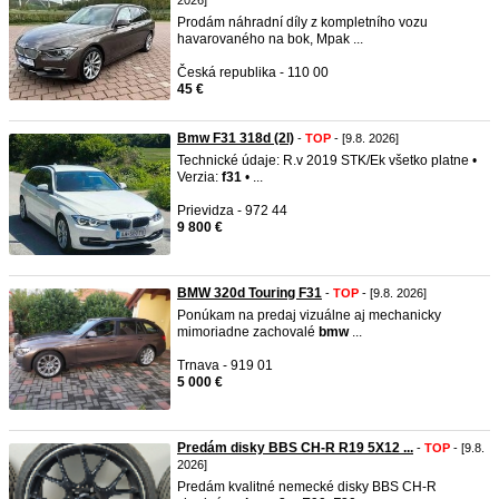
2026]
Prodám náhradní díly z kompletního vozu
havarovaného na bok, Mpak ...
Česká republika - 110 00
45 €
Bmw F31 318d (2l)
-
TOP
- [9.8. 2026]
Technické údaje: R.v 2019 STK/Ek všetko platne •
Verzia:
f31
• ...
Prievidza - 972 44
9 800 €
BMW 320d Touring F31
-
TOP
- [9.8. 2026]
Ponúkam na predaj vizuálne aj mechanicky
mimoriadne zachovalé
bmw
...
Trnava - 919 01
5 000 €
Predám disky BBS CH-R R19 5X12 ...
-
TOP
- [9.8.
2026]
Predám kvalitné nemecké disky BBS CH-R