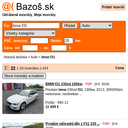
Pridať inzerát
Obľúbené inzeráty
,
Moje inzeráty
Čo:
PSČ (miesto):
Okolie:
km
Cena od:
- do:
€
Hlavná stránka
>
Auto
>
bmw f31
Cena
1-20 inzerátov z 424
Nové inzeráty e-mailom
BMW f31 330xd 190kw
-
TOP
- [9.8. 2026]
Predam
bmw
330xd
f31
, 190kw, 2013, 300000km,
neburane, nestriekan ...
Poltár - 980 12
11 499 €
Prodám náhradní díly z F31 330 ...
-
TOP
- [9.8.