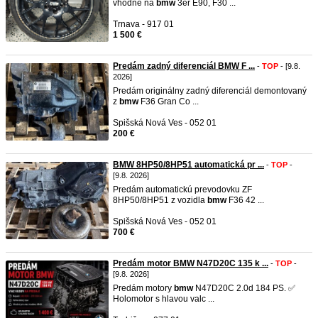
vhodné na
bmw
3er E90, F30 ...
Trnava - 917 01
1 500 €
Predám zadný diferenciál BMW F ...
-
TOP
- [9.8.
2026]
Predám originálny zadný diferenciál demontovaný
z
bmw
F36 Gran Co ...
Spišská Nová Ves - 052 01
200 €
BMW 8HP50/8HP51 automatická pr ...
-
TOP
-
[9.8. 2026]
Predám automatickú prevodovku ZF
8HP50/8HP51 z vozidla
bmw
F36 42 ...
Spišská Nová Ves - 052 01
700 €
Predám motor BMW N47D20C 135 k ...
-
TOP
-
[9.8. 2026]
Predám motory
bmw
N47D20C 2.0d 184 PS. ✅
Holomotor s hlavou valc ...