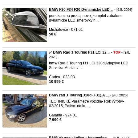
BMW F30 F34 F20 Dynamicke LED ...
- [9.8. 2026]
ponukam na predaj nove, komplet zabalene
dynamicke LED smerovky n ...
Michalovce - 071 01
50 €
✅ BMW Rad 3 Touring F31 LCI 32 ...
-
TOP
- [9.8.
2026]
bmw
Rad 3 Touring
f31
LCI 320d Adaptive LED
Serviska Mesiac / ...
Čadca - 023 03
10 999 €
BMW rad 3 Touring 318d (F31) A ...
- [9.8. 2026]
TECHNICKÉ Parametre vozidla- Rok výroby-
02/2015, Palivo: nafta, ...
Galanta - 924 01
7 990 €