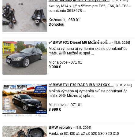
BMW skrutky kolies + berzpečno ...
- [9.8. 2026]
skrutky M14 x 1,5 x 55mm pre E65, E66, X3-E83 -
označenie 3613678 ...
Kežmarok - 060 01
Dohodou
✅ BMW F31 Diesel M6 Možné splá ...
- [8.8. 2026]
Možná výmena aj vymením skúste ponúknuť čo
máte. 🚨🛑 Možné aj splá ...
Michalovce - 071 01
9 000 €
✅ BMW F31 F30 RAD3 IBA 121XXX ...
- [8.8. 2026]
Možná výmena aj vymením skúste ponúknuť čo
máte. 🚨🛑 Možné aj splá ...
Michalovce - 071 01
8 999 €
BMW repraky
- [8.8. 2026]
Funkčne f31 f30 x1 x2 x3 520 530 320 318