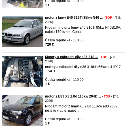
Česká republika - 110 00
1 €
motor z bmw E46 316Ti 85kw N46 ...
-
TOP
- [7.8.
2026]
Prodá
m
m
otor z
b
m
w
E46 316Ti 85kw N46B18A,
najeto 170tis k
m
. Cena ...
Česká republika - 110 00
720 €
Motory a náhradní díly e36 318 ...
-
TOP
- [7.8.
2026]
motory a náhradní díly e36 318tds 66kw m41D17
174D1
Česká republika - 110 00
1 €
motor z E83 X3 2,0d 110kw 204D ...
-
TOP
- [7.8.
2026]
Prodá
m
m
otor z
b
m
w
X3 2,0d 110kw e83 2007,
ještě je v autě, najet ...
Česká republika - 110 00
1 €