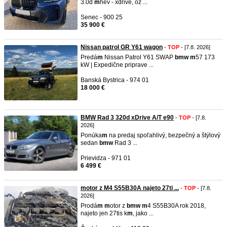
3.0d
m
hev - xdrive, oz ...
Senec - 900 25
35 900 €
Nissan patrol GR Y61 wagon
-
TOP
- [7.8. 2026]
Predá
m
Nissan Patrol Y61 SWAP
b
m
w
m
57 173
kW | Expedične priprave ...
Banská Bystrica - 974 01
18 000 €
BMW Rad 3 320d xDrive A/T e90
-
TOP
- [7.8.
2026]
Ponúka
m
na predaj spoľahlivý, bezpečný a štýlový
sedan
b
m
w
Rad 3 ...
Prievidza - 971 01
6 499 €
motor z M4 S55B30A najeto 27ti ...
-
TOP
- [7.8.
2026]
Prodá
m
m
otor z
b
m
w
m
4 S55B30A rok 2018,
najeto jen 27tis k
m
, jako ...