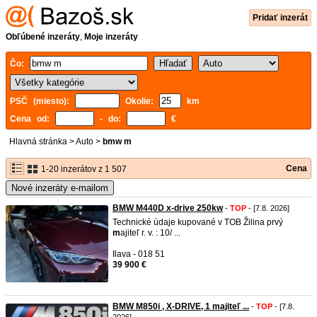
Pridať inzerát
Obľúbené inzeráty
,
Moje inzeráty
Čo:
PSČ (miesto):
Okolie:
km
Cena od:
- do:
€
Hlavná stránka
>
Auto
>
bmw m
Cena
1-20 inzerátov z 1 507
Nové inzeráty e-mailom
BMW M440D x-drive 250kw
-
TOP
- [7.8. 2026]
Technické údaje kupované v TOB Žilina prvý
m
ajiteľ r. v. : 10/ ...
Ilava - 018 51
39 900 €
BMW M850i , X-DRIVE, 1 majiteľ ...
-
TOP
- [7.8.