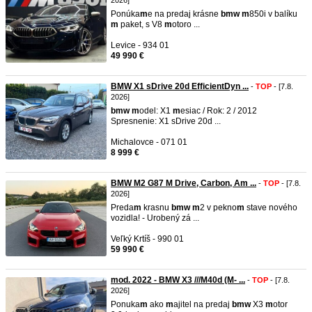
2026]
Ponúka
m
e na predaj krásne
b
m
w
m
850i v balíku
m
paket, s V8
m
otoro ...
Levice - 934 01
49 990 €
BMW X1 sDrive 20d EfficientDyn ...
-
TOP
- [7.8.
2026]
b
m
w
m
odel: X1
m
esiac / Rok: 2 / 2012
Spresnenie: X1 sDrive 20d ...
Michalovce - 071 01
8 999 €
BMW M2 G87 M Drive, Carbon, Am ...
-
TOP
- [7.8.
2026]
Preda
m
krasnu
b
m
w
m
2 v pekno
m
stave nového
vozidla! - Urobený zá ...
Veľký Krtíš - 990 01
59 990 €
mod. 2022 - BMW X3 ///M40d (M- ...
-
TOP
- [7.8.
2026]
Ponuka
m
ako
m
ajitel na predaj
b
m
w
X3
m
otor