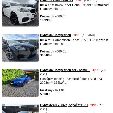
BMW X5 xDrive40d A/T
-
TOP
- [7.8. 2026]
b
m
w
X5 xDrive40d A/T Cena: 19 999 € ✅
m
ožnosť
financovania – ...
Kežmarok - 060 01
19 999 €
BMW M6 Competition
-
TOP
- [7.8. 2026]
b
m
w
m
6 Co
m
petition Cena: 36 500 € ✅
m
ožnosť
financovania – ak ...
Kežmarok - 060 01
36 500 €
BMW M4 Competition A/T - odstu ...
-
TOP
- [7.8.
2026]
Odstúpi
m
leasing Technické údaje r. v.: 03/23,
2993c
m
³, 375kW ...
Piešťany - 921 01
5 500 €
BMW M240i xDrive, odpočet DPH
-
TOP
- [7.8.
2026]