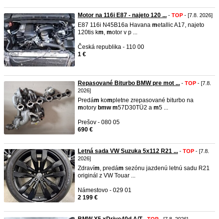
Motor na 116i E87 - najeto 120 ...
-
TOP
- [7.8. 2026]
E87 116i N45B16a Havana
m
etallic A17, najeto
120tis k
m
,
m
otor v p ...
Česká republika - 110 00
1 €
Repasované Biturbo BMW pre mot ...
-
TOP
- [7.8.
2026]
Predá
m
ko
m
pletne zrepasované biturbo na
m
otory
b
m
w
m
57D30TÜ2 a
m
5 ...
Prešov - 080 05
690 €
Letná sada VW Suzuka 5x112 R21 ...
-
TOP
- [7.8.
2026]
Zdraví
m
, predá
m
sezónu jazdenú letnú sadu R21
originál z VW Touar ...
Námestovo - 029 01
2 199 €