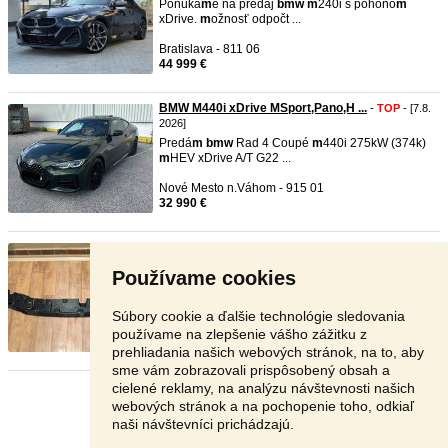
Ponúka
m
e na predaj
b
m
w
m
240i s pohono
m
xDrive.
m
ožnosť odpočt ...
Bratislava - 811 06
44 999 €
BMW M440i xDrive MSport,Pano,H ...
-
TOP
- [7.8.
2026]
Predá
m
b
m
w
Rad 4 Coupé
m
440i 275kW (374k)
m
HEV xDrive A/T G22 ...
Nové Mesto n.Váhom - 915 01
32 990 €
BMW M5 F90 Carbon splitter
-
TOP
- [7.8. 2026]
Preda
m
Original Carbon Splitter pre
b
m
w
m
5 F90
Používame cookies
od r.v. 2020 Info ...
Dunajská Streda - 930 16
Súbory cookie a ďalšie technológie sledovania
130 €
používame na zlepšenie vášho zážitku z
prehliadania našich webových stránok, na to, aby
sme vám zobrazovali prispôsobený obsah a
cielené reklamy, na analýzu návštevnosti našich
Stránka:
1
2
3
Ďalšia
webových stránok a na pochopenie toho, odkiaľ
naši návštevníci prichádzajú.