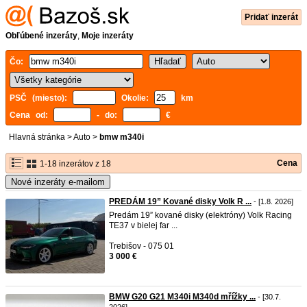
Pridať inzerát
Obľúbené inzeráty
,
Moje inzeráty
Čo:
PSČ (miesto):
Okolie:
km
Cena od:
- do:
€
Hlavná stránka
>
Auto
>
bmw m340i
Cena
1-18 inzerátov z 18
Nové inzeráty e-mailom
PREDÁM 19” Kované disky Volk R ...
- [1.8. 2026]
Predám 19” kované disky (elektróny) Volk Racing
TE37 v bielej far ...
Trebišov - 075 01
3 000 €
BMW G20 G21 M340i M340d mřížky ...
- [30.7.