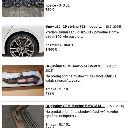
Košice - 040 01
750 €
Bmw g20 r19 styling 792m doubl ...
- [18.7. 2026]
Predám zimnú sadu diskov r19 povodne z
bmw
g20
m340i
Ale pasuje ...
Kežmarok - 060 01
1 800 €
Originálny OEM Downpipe BMW M3 ...
- [15.7.
2026]
Na predaj originálny downpipe (zvod výfuku s
katalyzátorom) z voz ...
Trnava - 917 01
499 €
Originálny OEM Midpipe BMW M34 ...
- [15.7. 2026]
Na predaj originálna stredová časť výfukového
systému (midpipe) z ...
Trnava - 917 01