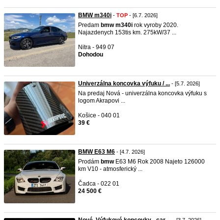
BMW m340i
-
TOP
- [6.7. 2026]
Predam
bmw
m340i
rok vyroby 2020.
Najazdenych 153tis km. 275kW/37 ...
Nitra - 949 07
Dohodou
Univerzálna koncovka výfuku / ...
- [5.7. 2026]
Na predaj Nová - univerzálna koncovka výfuku s
logom Akrapovi ...
Košice - 040 01
39 €
BMW E63 M6
- [4.7. 2026]
Prodám
bmw
E63 M6 Rok 2008 Najeto 126000
km V10 - atmosferický ...
Čadca - 022 01
24 500 €