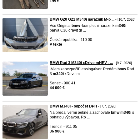
199 €
BMW G20 G21 M340i naraznik M-p ...
- [10.7. 2026]
Vše Original
bmw
-kompletní nárazník
m340i
barva C36 dravit gr ...
Česká republika - 110 00
V texte
BMW Rad 3 M340i xDrive mHEV - ...
- [9.7. 2026]
-Viem zabezpečiť leasing/úver. Predám
bmw
Rad
3
m340i
xDrive m ...
Senec - 900 41
44 000 €
BMW M340i - odpočet DPH
- [7.7. 2026]
Na predaj veľmi pekné a zachovalé
bmw
m340i
s
bohatou výbavou. Ro ...
Trenčín - 911 05
36 900 €