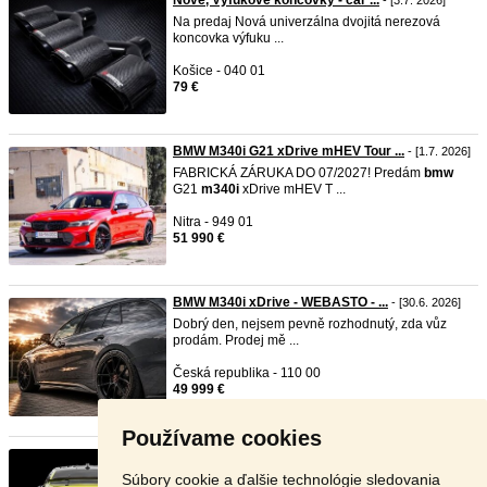
Nové, Výfukové koncovky - car ...
- [3.7. 2026]
Na predaj Nová univerzálna dvojitá nerezová
koncovka výfuku ...
Košice - 040 01
79 €
BMW M340i G21 xDrive mHEV Tour ...
- [1.7. 2026]
FABRICKÁ ZÁRUKA DO 07/2027! Predám
bmw
G21
m340i
xDrive mHEV T ...
Nitra - 949 01
51 990 €
BMW M340i xDrive - WEBASTO - ...
- [30.6. 2026]
Dobrý den, nejsem pevně rozhodnutý, zda vůz
prodám. Prodej mě ...
Česká republika - 110 00
49 999 €
Používame cookies
Nové zadné krídlo (karbón) Akr ...
- [14.6. 2026]
Akrapovič Rear Wing (Carbon) WI-BM/CA/1/G s
Súbory cookie a ďalšie technológie sledovania