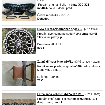
2026]
-Prodám originální díly na
bmw
G20 G21
m340i
/M340d. -Model před ...
Česká republika - 110 00
Dohodou
BMW alu M-performance style / ...
- [27.7. 2026]
Predám dvojrozmernú sadu R19 z
bmw
m340i
.
Stav velmi pekný, p ...
Bratislava - 851 01
800 €
Zadný diffuzor bmw g20/21 m340 ...
- [26.7. 2026]
Ponúkam na predaj originál
m340i
zadný diffuzor.
Modely g20 a g2 ...
Lučenec - 984 01
20 €
Letna sada kolies BMW 5x112 R1 ...
- [25.7. 2026]
Predám letnú sadu kolies z
bmw
m340i
g20/21 ,
dvojrozmer , predok ...