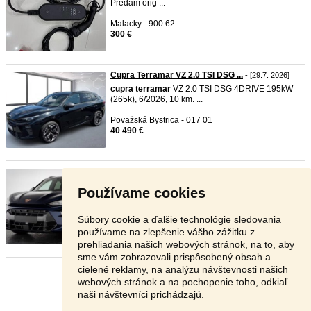
Predám orig ...
Malacky - 900 62
300 €
Cupra Terramar VZ 2.0 TSI DSG ...
- [29.7. 2026]
cupra
terramar
VZ 2.0 TSI DSG 4DRIVE 195kW
(265k), 6/2026, 10 km. ...
Považská Bystrica - 017 01
40 490 €
Cupra Terramar VZ 2.0 TSI DSG ...
- [28.7. 2026]
cupra
terramar
VZ 2.0 TSI DSG 4DRIVE 195kW
Používame cookies
(265k), 6/2026, 10 km. ...
Považská Bystrica - 017 01
Súbory cookie a ďalšie technológie sledovania
41 990 €
používame na zlepšenie vášho zážitku z
prehliadania našich webových stránok, na to, aby
sme vám zobrazovali prispôsobený obsah a
cielené reklamy, na analýzu návštevnosti našich
Stránka:
1
2
3
Ďalšia
webových stránok a na pochopenie toho, odkiaľ
naši návštevníci prichádzajú.