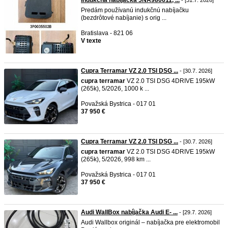
Indukčná nabíjačka 5NA980611, ...
- [31.7. 2026]
Predám používanú indukčnú nabíjačku
(bezdrôtové nabíjanie) s orig ...
Bratislava - 821 06
V texte
Cupra Terramar VZ 2.0 TSI DSG ...
- [30.7. 2026]
cupra
terramar
VZ 2.0 TSI DSG 4DRIVE 195kW
(265k), 5/2026, 1000 k ...
Považská Bystrica - 017 01
37 950 €
Cupra Terramar VZ 2.0 TSI DSG ...
- [30.7. 2026]
cupra
terramar
VZ 2.0 TSI DSG 4DRIVE 195kW
(265k), 5/2026, 998 km ...
Považská Bystrica - 017 01
37 950 €
Audi WallBox nabíjačka Audi E- ...
- [29.7. 2026]
Audi Wallbox originál – nabíjačka pre elektromobil