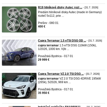
R19 hliníkové disky Autec rozt ...
- [31.7. 2026]
Predám hliníkové disky Autec (made in Germany)
rozteč 5x112, prie ...
Prešov - 080 01
400 €
Cupra Terramar 1.5 eTSI DSG OD ...
- [31.7. 2026]
cupra
terramar
1.5 eTSI DSG 110kW (150k),
1/2026, 1000 km. Výb ...
Považská Bystrica - 017 01
29 999 €
Cupra Terramar VZ 2.0 TSI DSG ...
- [31.7. 2026]
cupra
terramar
VZ 2.0 TSI DSG 4DRIVE 195kW
(265k), 5/2026, 969 km ...
Považská Bystrica - 017 01
35 950 €