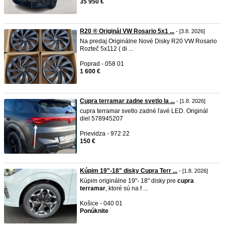
35 950 €
R20 ®️ Originál VW Rosario 5x1 ...
- [3.8. 2026]
Na predaj Originálne Nové Disky R20 VW Rosario
Rozteč 5x112 ( di ...
Poprad - 058 01
1 600 €
Cupra terramar zadne svetlo la ...
- [1.8. 2026]
cupra terramar svetlo zadné ľavé LED. Originál
diel 578945207
Prievidza - 972 22
150 €
Kúpim 19"-18" disky Cupra Terr ...
- [1.8. 2026]
Kúpim originálne 19"- 18" disky pre
cupra
terramar
, ktoré sú na f ...
Košice - 040 01
Ponúknite