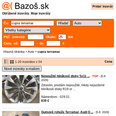
Pridať inzerát
Obľúbené inzeráty
,
Moje inzeráty
Čo:
PSČ (miesto):
Okolie:
km
Cena od:
- do:
€
Hlavná stránka
>
Auto
>
cupra terramar
Cena
1-20 inzerátov z 54
Nové inzeráty e-mailom
Nepoužité hliníkové disky 5x11 ...
-
TOP
- [6.8.
2026]
Zdravím, predám nepoužité, nikdy nejazdené
hliníkové disky R19 or ...
Námestovo - 029 01
839 €
Gumové rohože Terramar, Audi Q ...
- [5.8. 2026]