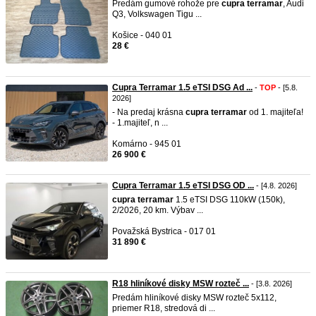
Predám gumové rohože pre
cupra
terramar
, Audi
Q3, Volkswagen Tigu ...
Košice - 040 01
28 €
Cupra Terramar 1.5 eTSI DSG Ad ...
-
TOP
- [5.8.
2026]
- Na predaj krásna
cupra
terramar
od 1. majiteľa!
- 1.majiteľ, n ...
Komárno - 945 01
26 900 €
Cupra Terramar 1.5 eTSI DSG OD ...
- [4.8. 2026]
cupra
terramar
1.5 eTSI DSG 110kW (150k),
2/2026, 20 km. Výbav ...
Považská Bystrica - 017 01
31 890 €
R18 hliníkové disky MSW rozteč ...
- [3.8. 2026]
Predám hliníkové disky MSW rozteč 5x112,
priemer R18, stredová di ...