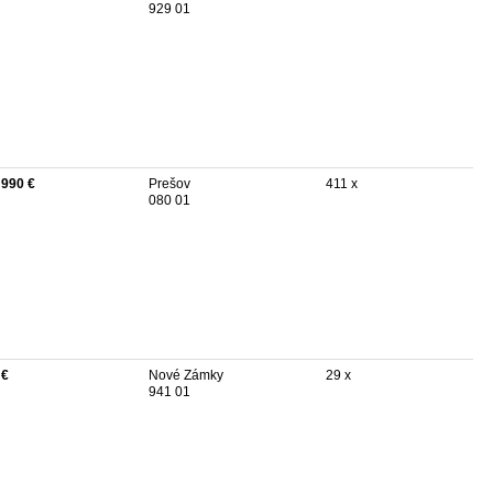
929 01
 990 €
Prešov
411 x
080 01
 €
Nové Zámky
29 x
941 01