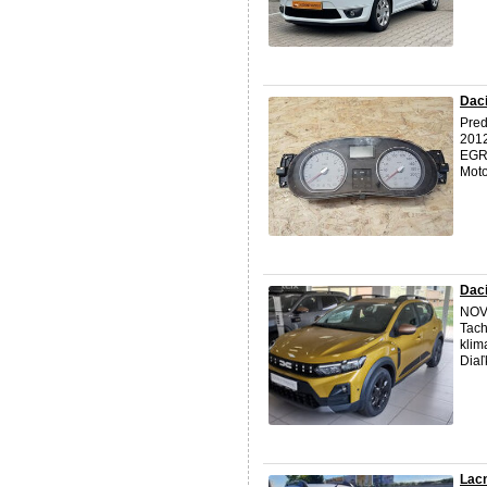
Daci
Pred
2012
EGR 
Moto
Dac
NOVÉ
Tach
klim
Diaľ
Lacn