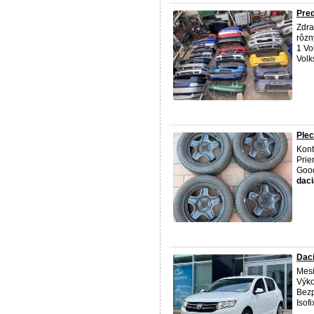
Pred
Zdra
rôzn
1 Vo
Volk
Plec
Kont
Prie
Good
daci
Daci
Mesi
Výk
Bezp
Isof