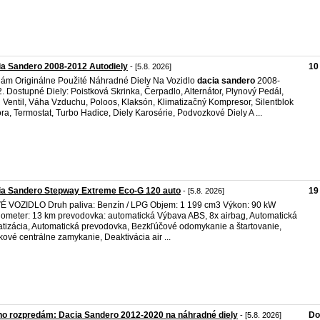
a Sandero 2008-2012 Autodiely
10
- [5.8. 2026]
ám Originálne Použité Náhradné Diely Na Vozidlo
dacia
sandero
2008-
. Dostupné Diely: Poistková Skrinka, Čerpadlo, Alternátor, Plynový Pedál,
Ventil, Váha Vzduchu, Poloos, Klaksón, Klimatizačný Kompresor, Silentblok
ra, Termostat, Turbo Hadice, Diely Karosérie, Podvozkové Diely A ...
ia Sandero Stepway Extreme Eco-G 120 auto
19
- [5.8. 2026]
 VOZIDLO Druh paliva: Benzín / LPG Objem: 1 199 cm3 Výkon: 90 kW
ometer: 13 km prevodovka: automatická Výbava ABS, 8x airbag, Automatická
atizácia, Automatická prevodovka, Bezkľúčové odomykanie a štartovanie,
kové centrálne zamykanie, Deaktivácia air ...
o rozpredám: Dacia Sandero 2012-2020 na náhradné diely
Do
- [5.8. 2026]