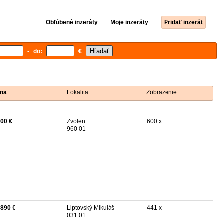
Obľúbené inzeráty
Moje inzeráty
Pridať inzerát
- do:
€
na
Lokalita
Zobrazenie
000 €
Zvolen
600 x
960 01
 890 €
Liptovský Mikuláš
441 x
031 01