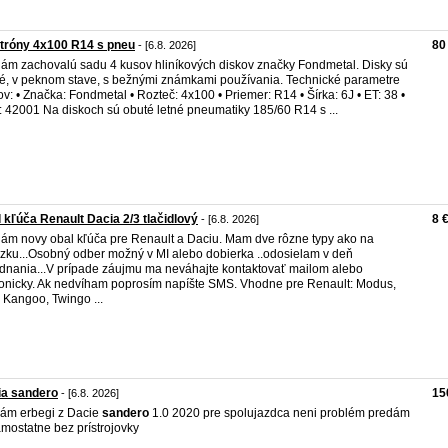
tróny 4x100 R14 s pneu
80
- [6.8. 2026]
ám zachovalú sadu 4 kusov hliníkových diskov značky Fondmetal. Disky sú
é, v peknom stave, s bežnými známkami používania. Technické parametre
ov: • Značka: Fondmetal • Rozteč: 4x100 • Priemer: R14 • Šírka: 6J • ET: 38 •
 42001 Na diskoch sú obuté letné pneumatiky 185/60 R14 s ...
 kľúča Renault Dacia 2/3 tlačidlový
8 
- [6.8. 2026]
ám novy obal kľúča pre Renault a Daciu. Mam dve rôzne typy ako na
zku...Osobný odber možný v MI alebo dobierka ..odosielam v deň
dnania...V prípade záujmu ma neváhajte kontaktovať mailom alebo
fonicky. Ak nedvíham poprosím napíšte SMS. Vhodne pre Renault: Modus,
, Kangoo, Twingo ...
ia sandero
15
- [6.8. 2026]
ám erbegi z Dacie
sandero
1.0 2020 pre spolujazdca neni problém predám
amostatne bez prístrojovky