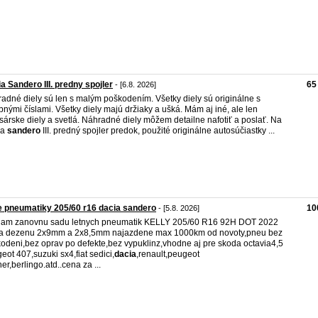
a Sandero III. predny spojler
65
- [6.8. 2026]
adné diely sú len s malým poškodením. Všetky diely sú originálne s
bnými číslami. Všetky diely majú držiaky a ušká. Mám aj iné, ale len
sárske diely a svetlá. Náhradné diely môžem detailne nafotiť a poslať. Na
ia
sandero
III. predný spojler predok, použité originálne autosúčiastky ...
e pneumatiky 205/60 r16 dacia sandero
10
- [5.8. 2026]
am zanovnu sadu letnych pneumatik KELLY 205/60 R16 92H DOT 2022
a dezenu 2x9mm a 2x8,5mm najazdene max 1000km od novoty,pneu bez
odeni,bez oprav po defekte,bez vypuklinz,vhodne aj pre skoda octavia4,5
eot 407,suzuki sx4,fiat sedici,
dacia
,renault,peugeot
ner,berlingo.atd..cena za ...