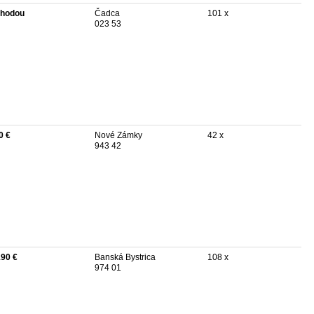
hodou
Čadca
101 x
023 53
0 €
Nové Zámky
42 x
943 42
190 €
Banská Bystrica
108 x
974 01