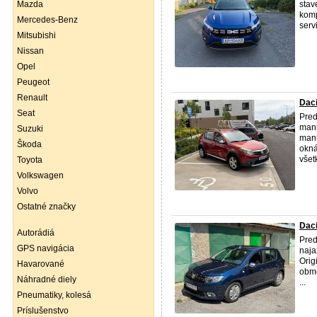
Mazda
stav
komp
Mercedes-Benz
serv
Mitsubishi
Nissan
Opel
Peugeot
Renault
Dac
Seat
Pre
manu
Suzuki
manu
Škoda
okná
všetk
Toyota
Volkswagen
Volvo
Ostatné značky
Daci
Autorádiá
Pre
GPS navigácia
naja
Orig
Havarované
obme
Náhradné diely
...
Pneumatiky, kolesá
Príslušenstvo