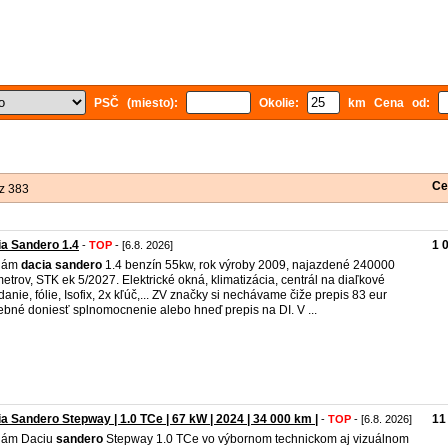
PSČ (miesto):
Okolie:
km Cena od:
Ce
z 383
a Sandero 1.4
1 
-
TOP
- [6.8. 2026]
dám
dacia
sandero
1.4 benzín 55kw, rok výroby 2009, najazdené 240000
metrov, STK ek 5/2027. Elektrické okná, klimatizácia, centrál na diaľkové
danie, fólie, Isofix, 2x kľúč,... ZV značky si nechávame čiže prepis 83 eur
ebné doniesť splnomocnenie alebo hneď prepis na DI. V ...
a Sandero Stepway | 1.0 TCe | 67 kW | 2024 | 34 000 km |
11
-
TOP
- [6.8. 2026]
dám Daciu
sandero
Stepway 1.0 TCe vo výbornom technickom aj vizuálnom