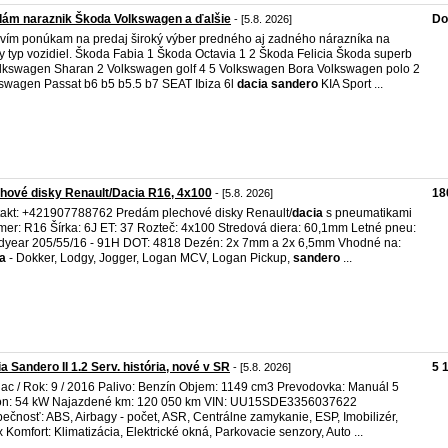
ám naraznik Škoda Volkswagen a ďalšie
Do
- [5.8. 2026]
vím ponúkam na predaj široký výber predného aj zadného nárazníka na
y typ vozidiel. Škoda Fabia 1 Škoda Octavia 1 2 Škoda Felicia Škoda superb
lkswagen Sharan 2 Volkswagen golf 4 5 Volkswagen Bora Volkswagen polo 2
swagen Passat b6 b5 b5.5 b7 SEAT Ibiza 6l
dacia
sandero
KIA Sport ...
hové disky Renault/Dacia R16, 4x100
18
- [5.8. 2026]
akt: +421907788762 Predám plechové disky Renault/
dacia
s pneumatikami
mer: R16 Šírka: 6J ET: 37 Rozteč: 4x100 Stredová diera: 60,1mm Letné pneu:
year 205/55/16 - 91H DOT: 4818 Dezén: 2x 7mm a 2x 6,5mm Vhodné na:
a
- Dokker, Lodgy, Jogger, Logan MCV, Logan Pickup,
sandero
...
a Sandero II 1.2 Serv. história, nové v SR
5 
- [5.8. 2026]
ac / Rok: 9 / 2016 Palivo: Benzín Objem: 1149 cm3 Prevodovka: Manuál 5
on: 54 kW Najazdené km: 120 050 km VIN: UU15SDE3356037622
ečnosť: ABS, Airbagy - počet, ASR, Centrálne zamykanie, ESP, Imobilizér,
ix Komfort: Klimatizácia, Elektrické okná, Parkovacie senzory, Auto ...