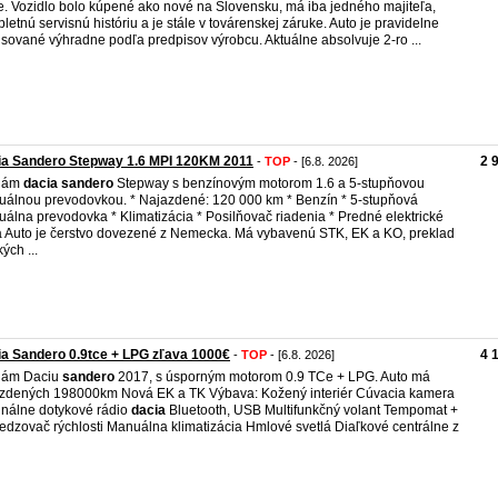
e. Vozidlo bolo kúpené ako nové na Slovensku, má iba jedného majiteľa,
letnú servisnú históriu a je stále v továrenskej záruke. Auto je pravidelne
isované výhradne podľa predpisov výrobcu. Aktuálne absolvuje 2-ro ...
ia Sandero Stepway 1.6 MPI 120KM 2011
2 
-
TOP
- [6.8. 2026]
dám
dacia
sandero
Stepway s benzínovým motorom 1.6 a 5-stupňovou
álnou prevodovkou. * Najazdené: 120 000 km * Benzín * 5-stupňová
álna prevodovka * Klimatizácia * Posilňovač riadenia * Predné elektrické
 Auto je čerstvo dovezené z Nemecka. Má vybavenú STK, EK a KO, preklad
ých ...
a Sandero 0.9tce + LPG zľava 1000€
4 
-
TOP
- [6.8. 2026]
dám Daciu
sandero
2017, s úsporným motorom 0.9 TCe + LPG. Auto má
zdených 198000km Nová EK a TK Výbava: Kožený interiér Cúvacia kamera
inálne dotykové rádio
dacia
Bluetooth, USB Multifunkčný volant Tempomat +
dzovač rýchlosti Manuálna klimatizácia Hmlové svetlá Diaľkové centrálne z