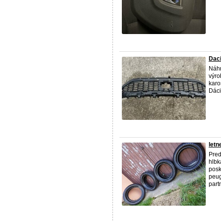
Daci
Náhr
výro
karo
Dác
letn
Pred
hlbk
posk
peug
part