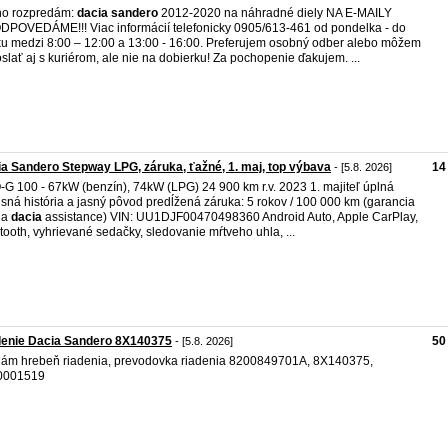
no rozpredám:
dacia
sandero
2012-2020 na náhradné diely NA E-MAILY
POVEDÁME!!! Viac informácií telefonicky 0905/613-461 od pondelka - do
ku medzi 8:00 – 12:00 a 13:00 - 16:00. Preferujem osobný odber alebo môžem
oslať aj s kuriérom, ale nie na dobierku! Za pochopenie ďakujem. ...
a Sandero Stepway LPG, záruka, ťažné, 1. maj, top výbava
14
- [5.8. 2026]
G 100 - 67kW (benzín), 74kW (LPG) 24 900 km r.v. 2023 1. majiteľ úplná
isná história a jasný pôvod predĺžená záruka: 5 rokov / 100 000 km (garancia
 a
dacia
assistance) VIN: UU1DJF00470498360 Android Auto, Apple CarPlay,
tooth, vyhrievané sedačky, sledovanie mŕtveho uhla, ...
denie Dacia Sandero 8X140375
50
- [5.8. 2026]
ám hrebeň riadenia, prevodovka riadenia 8200849701A, 8X140375,
0001519