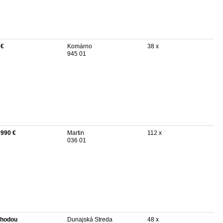
 €
Komárno
38 x
945 01
 990 €
Martin
112 x
036 01
hodou
Dunajská Streda
48 x