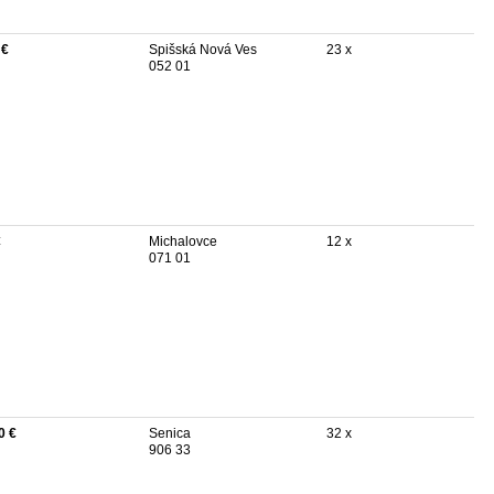
 €
Spišská Nová Ves
23 x
052 01
€
Michalovce
12 x
071 01
0 €
Senica
32 x
906 33