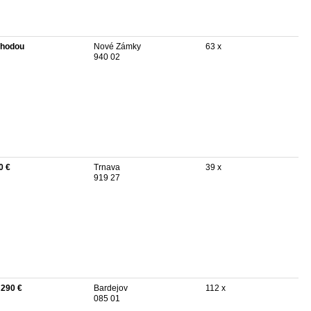
hodou
Nové Zámky
63 x
940 02
0 €
Trnava
39 x
919 27
 290 €
Bardejov
112 x
085 01