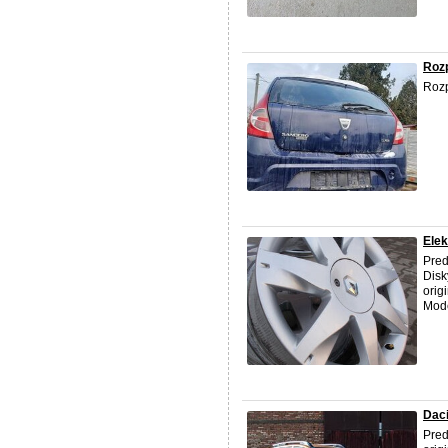
Roz
Rozp
Elek
Pred
Disk
orig
Mode
Dac
Pred