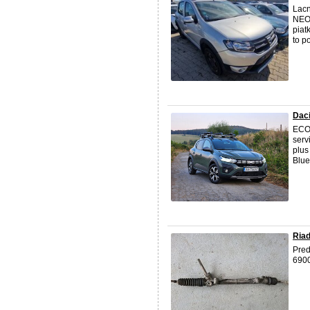
Lac
NEOD
piat
to p
Daci
ECO-
serv
plus
Blue
Ria
Pred
690