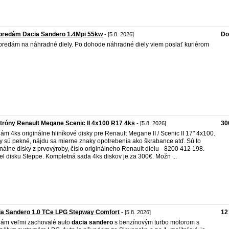
predám Dacia Sandero 1.4Mpi 55kw
Do
- [5.8. 2026]
redám na náhradné diely. Po dohode náhradné diely viem poslať kuriérom
tróny Renault Megane Scenic II 4x100 R17 4ks
30
- [5.8. 2026]
ám 4ks originálne hliníkové disky pre Renault Megane II / Scenic II 17" 4x100.
y sú pekné, nájdu sa mierne znaky opotrebenia ako škrabance atď. Sú to
inálne disky z prvovýroby, číslo originálneho Renault dielu - 8200 412 198.
l disku Steppe. Kompletná sada 4ks diskov je za 300€. Možn ...
ia Sandero 1.0 TCe LPG Stepway Comfort
12
- [5.8. 2026]
ám veľmi zachovalé auto
dacia
sandero
s benzínovým turbo motorom s