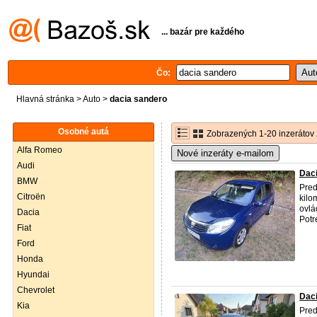
... bazár pre každého
Čo:
Hlavná stránka
>
Auto
>
dacia sandero
Osobné autá
Zobrazených 1-20 inzerátov 
Alfa Romeo
Nové inzeráty e-mailom
Audi
Daci
BMW
Pre
Citroën
kilo
ovlá
Dacia
Potr
Fiat
Ford
Honda
Hyundai
Chevrolet
Daci
Kia
Pre