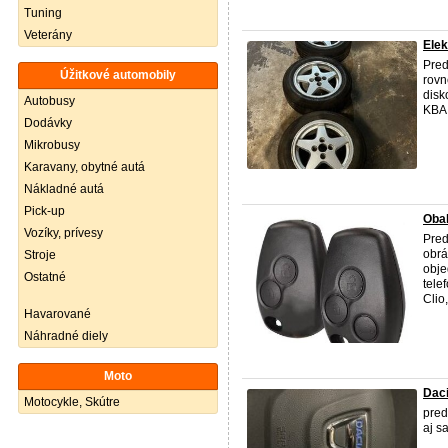
Tuning
Veterány
Elek
Pred
Úžitkové automobily
rovn
disk
Autobusy
KBA:
Dodávky
Mikrobusy
Karavany, obytné autá
Nákladné autá
Pick-up
Obal
Vozíky, prívesy
Pred
obrá
Stroje
obje
Ostatné
tele
Clio
Havarované
Náhradné diely
Moto
Dac
Motocykle, Skútre
pred
aj s