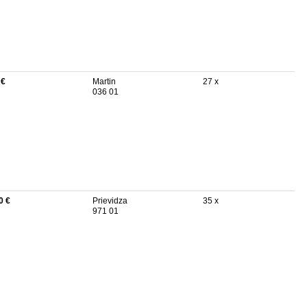
 €
Martin
27 x
036 01
0 €
Prievidza
35 x
971 01