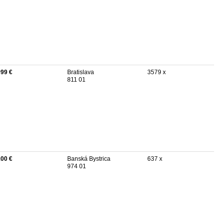
999 €
Bratislava
3579 x
811 01
100 €
Banská Bystrica
637 x
974 01