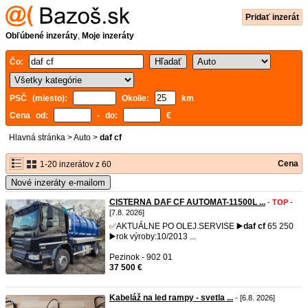
Pridať inzerát
Obľúbené inzeráty
,
Moje inzeráty
Čo:
PSČ (miesto):
Okolie:
km
Cena od:
- do:
€
Hlavná stránka
>
Auto
>
daf cf
Cena
1-20 inzerátov z 60
Nové inzeráty e-mailom
CISTERNA DAF CF AUTOMAT-11500L ...
-
TOP
-
[7.8. 2026]
✅AKTUÁLNE PO OLEJ.SERVISE ▶️
daf
cf
65 250
▶️rok výroby:10/2013 ...
Pezinok - 902 01
37 500 €
Kabeláž na led rampy - svetla ...
- [6.8. 2026]