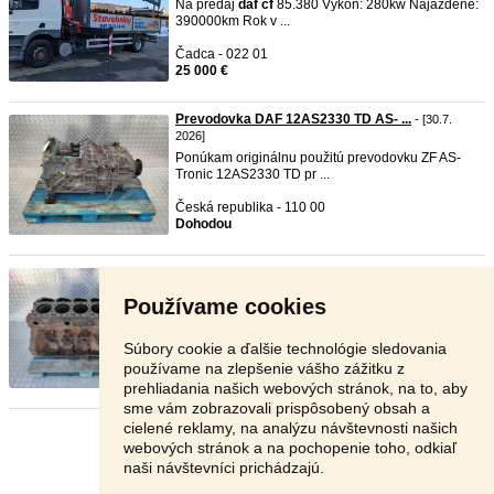
Na predaj
daf
cf
85.380 Výkon: 280kw Najazdené:
390000km Rok v ...
Čadca - 022 01
25 000 €
Prevodovka DAF 12AS2330 TD AS- ...
- [30.7.
2026]
Ponúkam originálnu použitú prevodovku ZF AS-
Tronic 12AS2330 TD pr ...
Česká republika - 110 00
Dohodou
Blok motora DAF MX13 510 XF
- [30.7. 2026]
Ponúkam originálny použitý blok motora
daf
MX13
Používame cookies
510 pre vozidlá X ...
Česká republika - 110 00
Súbory cookie a ďalšie technológie sledovania
Dohodou
používame na zlepšenie vášho zážitku z
prehliadania našich webových stránok, na to, aby
sme vám zobrazovali prispôsobený obsah a
cielené reklamy, na analýzu návštevnosti našich
Stránka:
1
2
3
Ďalšia
webových stránok a na pochopenie toho, odkiaľ
naši návštevníci prichádzajú.