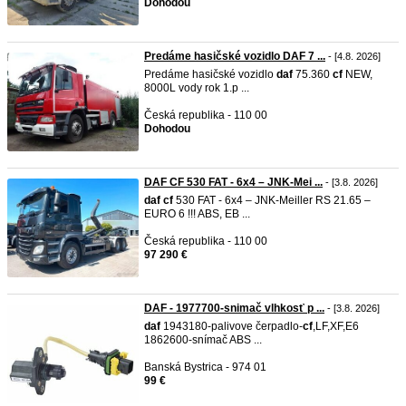
Dohodou
Predáme hasičské vozidlo DAF 7 ...
- [4.8. 2026]
Predáme hasičské vozidlo
daf
75.360
cf
NEW,
8000L vody rok 1.p ...
Česká republika - 110 00
Dohodou
DAF CF 530 FAT - 6x4 – JNK-Mei ...
- [3.8. 2026]
daf
cf
530 FAT - 6x4 – JNK-Meiller RS 21.65 –
EURO 6 !!! ABS, EB ...
Česká republika - 110 00
97 290 €
DAF - 1977700-snimač vlhkosť p ...
- [3.8. 2026]
daf
1943180-palivove čerpadlo-
cf
,LF,XF,E6
1862600-snímač ABS ...
Banská Bystrica - 974 01
99 €