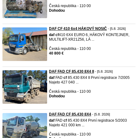
Česká republika - 110 00
Dohodou
DAF CF 410 6x4 HÁKOVÝ NOSIČ
- [5.8. 2026]
daf
cf
410 6X4 EURO 6,​ HÁKOVÝ KONTEJNER,​
MULTILIFT​-XR21Z56,​ LÁ ...
Česká republika - 110 00
40 800 €
DAF FAD CF 85.430 8X4 II
- [5.8. 2026]
daf
FAD
cf
85.430 8X4 II První registrace 7/2005
Najeto 427 040 ...
Česká republika - 110 00
Dohodou
DAF FAD CF 85.430 8X4
- [5.8. 2026]
daf
FAD
cf
85.430 8X4 První registrace 5/2003
Najeto 421 000 km ...
Česká republika - 110 00