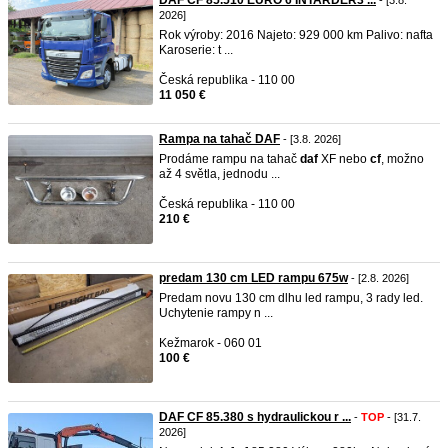
DAF CF 85.510 EURO 6 INTARDER3 ...
- [3.8.
2026]
Rok výroby: 2016 Najeto: 929 000 km Palivo: nafta
Karoserie: t ...
Česká republika - 110 00
11 050 €
Rampa na tahač DAF
- [3.8. 2026]
Prodáme rampu na tahač
daf
XF nebo
cf
, možno
až 4 světla, jednodu ...
Česká republika - 110 00
210 €
predam 130 cm LED rampu 675w
- [2.8. 2026]
Predam novu 130 cm dlhu led rampu, 3 rady led.
Uchytenie rampy n ...
Kežmarok - 060 01
100 €
DAF CF 85.380 s hydraulickou r ...
-
TOP
- [31.7.
2026]