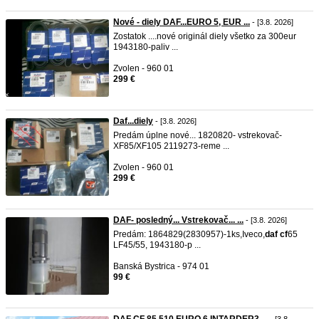
Nové - diely DAF...EURO 5, EUR ...
- [3.8. 2026]
Zostatok ....nové originál diely všetko za 300eur
1943180-paliv ...
Zvolen - 960 01
299 €
Daf...diely
- [3.8. 2026]
Predám úplne nové... 1820820- vstrekovač-
XF85/XF105 2119273-reme ...
Zvolen - 960 01
299 €
DAF- posledný... Vstrekovač... ...
- [3.8. 2026]
Predám: 1864829(2830957)-1ks,Iveco,
daf
cf
65
LF45/55, 1943180-p ...
Banská Bystrica - 974 01
99 €