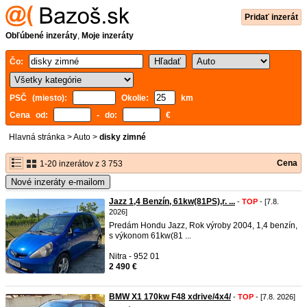
Pridať inzerát
Obľúbené inzeráty
,
Moje inzeráty
Čo:
PSČ (miesto):
Okolie:
km
Cena od:
- do:
€
Hlavná stránka
>
Auto
>
disky zimné
Cena
1-20 inzerátov z 3 753
Nové inzeráty e-mailom
Jazz 1,4 Benzín, 61kw(81PS),r. ...
-
TOP
- [7.8.
2026]
Predám Hondu Jazz, Rok výroby 2004, 1,4 benzín,
s výkonom 61kw(81 ...
Nitra - 952 01
2 490 €
BMW X1 170kw F48 xdrive/4x4/
-
TOP
- [7.8. 2026]