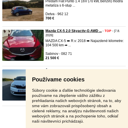
Predám Fiat Punto 1.4 16V (70 kW, benzín) modrá
metalíza s 6-stup ...
Detva - 962 12
700 €
Mazda CX-5 2.0 Skyactiv-G AWD ...
-
TOP
- [7.8.
2026]
MAZDA CX-5 ➡️ R.v: 2018 ➡️ Najazdené kilometre:
104 500 km ➡ ...
Sabinov - 082 71
21 500 €
Škoda Rapid Spaceback 1.2 TSI ...
-
TOP
- [7.8.
2026]
Používame cookies
Predám zachovalú a spoľahlivú Škodu Rapid
Spaceback s benzínovým ...
Súbory cookie a ďalšie technológie sledovania
Veľký Krtíš - 990 01
používame na zlepšenie vášho zážitku z
6 350 €
prehliadania našich webových stránok, na to, aby
sme vám zobrazovali prispôsobený obsah a
cielené reklamy, na analýzu návštevnosti našich
Stránka:
1
2
3
Ďalšia
webových stránok a na pochopenie toho, odkiaľ
naši návštevníci prichádzajú.