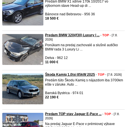
Predám BMW X1 xdrive 170k 10/2017 vo
výbornom stave Head-up di ...
Bánovce nad Bebravou - 956 36
18 500 €
Predam BMW 320i(f30) Luxury l ...
-
TOP
- [7.8.
2026]
Ponúkam na predaj zachovalé a slušné autičko
BMW rada 3 Luxury Li ...
Detva - 962 12
11 000 €
Škoda Kamiq 1.0tsi 85kW 2025
-
TOP
- [7.8. 2026]
Predám túto Škodu Kamiq s nájazdom iba 3700km
ešte v záruke. Auto ...
Banská Bystrica - 974 01
22 190 €
Predam TOP stav Jaguar E-Pace ...
-
TOP
- [7.8.
2026]
Na predaj Jaguar E-Pace v prémiovej výbave