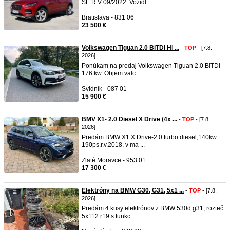
SE.R.V 09/2022. Vozidl ...
Bratislava - 831 06
23 500 €
Volkswagen Tiguan 2.0 BiTDI Hi ...
-
TOP
- [7.8.
2026]
Ponúkam na predaj Volkswagen Tiguan 2.0 BiTDI
176 kw. Objem valc ...
Svidník - 087 01
15 900 €
BMV X1- 2.0 Diesel X Drive (4x ...
-
TOP
- [7.8.
2026]
Predám BMW X1 X Drive-2.0 turbo diesel,140kw
190ps,r.v.2018, v ma ...
Zlaté Moravce - 953 01
17 300 €
Elektróny na BMW G30, G31, 5x1 ...
-
TOP
- [7.8.
2026]
Predám 4 kusy elektrónov z BMW 530d g31, rozteč
5x112 r19 s funkc ...