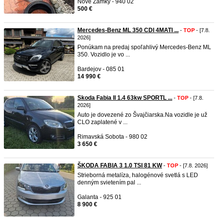
Nové Zámky - 940 02
500 €
Mercedes-Benz ML 350 CDI 4MATI ...
-
TOP
- [7.8.
2026]
Ponúkam na predaj spoľahlivý Mercedes-Benz ML
350. Vozidlo je vo ...
Bardejov - 085 01
14 990 €
Skoda Fabia II 1.4 63kw SPORTL ...
-
TOP
- [7.8.
2026]
Auto je dovezené zo Švajčiarska.Na vozidle je už
CLO zaplatené v ...
Rimavská Sobota - 980 02
3 650 €
ŠKODA FABIA 3 1.0 TSI 81 KW
-
TOP
- [7.8. 2026]
Strieborná metalíza, halogénové svetlá s LED
denným svietením pal ...
Galanta - 925 01
8 900 €