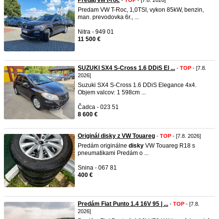
Predaj vw t-roc
-
TOP
- [7.8. 2026]
Predam VW T-Roc, 1,0TSI, vykon 85kW, benzin,
man. prevodovka 6r., ...
Nitra - 949 01
11 500 €
SUZUKI SX4 S-Cross 1.6 DDiS El ...
-
TOP
- [7.8.
2026]
Suzuki SX4 S-Cross 1.6 DDiS Elegance 4x4.
Objem valcov: 1 598cm ...
Čadca - 023 51
8 600 €
Originál disky z VW Touareg
-
TOP
- [7.8. 2026]
Predám originálne
disky
VW Touareg R18 s
pneumatikami Predám o ...
Snina - 067 81
400 €
Predám Fiat Punto 1.4 16V 95 | ...
-
TOP
- [7.8.
2026]