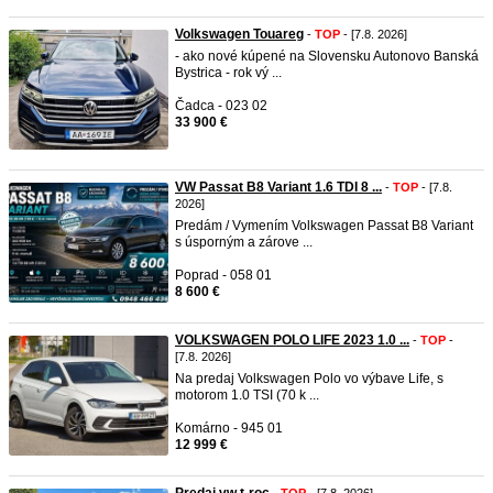
Volkswagen Touareg
-
TOP
- [7.8. 2026]
- ako nové kúpené na Slovensku Autonovo Banská
Bystrica - rok vý ...
Čadca - 023 02
33 900 €
VW Passat B8 Variant 1.6 TDI 8 ...
-
TOP
- [7.8.
2026]
Predám / Vymením Volkswagen Passat B8 Variant
s úsporným a zárove ...
Poprad - 058 01
8 600 €
VOLKSWAGEN POLO LIFE 2023 1.0 ...
-
TOP
-
[7.8. 2026]
Na predaj Volkswagen Polo vo výbave Life, s
motorom 1.0 TSI (70 k ...
Komárno - 945 01
12 999 €