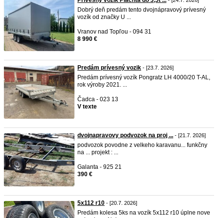
Prívesný vozík Plachta do 3,5t ...
- [24.7. 2026]
Dobrý deň predám tento dvojnápravový prívesný
vozík od značky U ...
Vranov nad Topľou - 094 31
8 990 €
Predám prívesný vozik
- [23.7. 2026]
Predám prívesný vozík Pongratz LH 4000/20 T-AL,
rok výroby 2021. ...
Čadca - 023 13
V texte
dvojnapravovy podvozok na proj ...
- [21.7. 2026]
podvozok povodne z velkeho karavanu... funkčny
na ... projekt : ...
Galanta - 925 21
390 €
5x112 r10
- [20.7. 2026]
Predám kolesa 5ks na vozík 5x112 r10 úplne nove