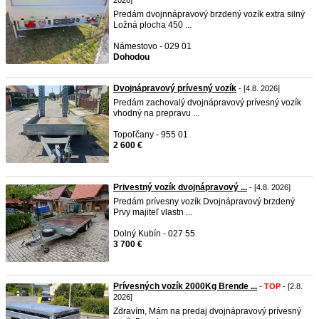
2026]
Predám dvojnnápravový brzdený vozík extra silný
Ložná plocha 450 ...
Námestovo - 029 01
Dohodou
Dvojnápravový prívesný vozík
- [4.8. 2026]
Predám zachovalý dvojnápravový prívesný vozík
vhodný na prepravu ...
Topoľčany - 955 01
2 600 €
Privestný vozík dvojnápravový ...
- [4.8. 2026]
Predám prívesny vozík Dvojnápravový brzdený
Prvy majiteľ vlastn ...
Dolný Kubín - 027 55
3 700 €
Prívesných vozík 2000Kg Brende ...
-
TOP
- [2.8.
2026]
Zdravím, Mám na predaj dvojnápravový prívesný