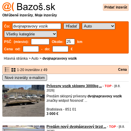
Pridať inzerát
Obľúbené inzeráty
,
Moje inzeráty
Čo:
PSČ (miesto):
Okolie:
km
Cena od:
- do:
€
Hlavná stránka
>
Auto
>
dvojnapravovy vozik
Cena
1-20 inzerátov z 49
Nové inzeráty e-mailom
Prívesny vozik sklopny 3000kg ...
-
TOP
- [8.8.
2026]
Predám sklopný prívesny
dvojnapravovy
vozik
značky widpol Nosnosť ...
Bratislava - 851 01
3 000 €
Predám nový dvojnápravový brzd ...
-
TOP
- [8.8.