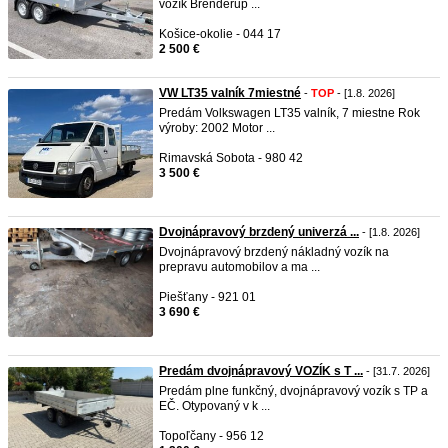
vozík Brenderup ...
Košice-okolie - 044 17
2 500 €
VW LT35 valník 7miestné
-
TOP
- [1.8. 2026]
Predám Volkswagen LT35 valník, 7 miestne Rok
výroby: 2002 Motor ...
Rimavská Sobota - 980 42
3 500 €
Dvojnápravový brzdený univerzá ...
- [1.8. 2026]
Dvojnápravový brzdený nákladný vozík na
prepravu automobilov a ma ...
Piešťany - 921 01
3 690 €
Predám dvojnápravový VOZÍK s T ...
- [31.7. 2026]
Predám plne funkčný, dvojnápravový vozík s TP a
EČ. Otypovaný v k ...
Topoľčany - 956 12