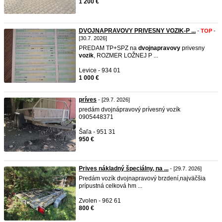
1 200 €
DVOJNAPRAVOVY PRIVESNY VOZIK-P ...
-
TOP
-
[30.7. 2026]
PREDAM TP+SPZ na
dvojnapravovy
privesny
vozik
, ROZMER LOŽNEJ P ...
Levice - 934 01
1 000 €
príves
- [29.7. 2026]
predám dvojnápravový prívesný vozík
0905448371
Šaľa - 951 31
950 €
Prives nákladný špeciálny, na ...
- [29.7. 2026]
Predám vozík dvojnapravový brzdení,najväčšia
prípustná celková hm ...
Zvolen - 962 61
800 €