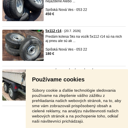
nejazdene Alebo ...
Spišská Nová Ves - 053 22
450 €
5x112 r14
- [20.7. 2026]
Predám kolesa 5ks na vozík 5x112 r14 sú na nich
aj pneu ale sú ak ...
Spišská Nová Ves - 053 22
180 €
Dvojnápravový prívesný vozík d ...
- [19.7. 2026]
Predám Dvojnápravový prívesný vozík do 2500
Používame cookies
KG. Rozmery - širka l ...
Snina - 069 01
Súbory cookie a ďalšie technológie sledovania
2 200 €
používame na zlepšenie vášho zážitku z
prehliadania našich webových stránok, na to, aby
sme vám zobrazovali prispôsobený obsah a
cielené reklamy, na analýzu návštevnosti našich
Stránka:
1
2
3
Ďalšia
webových stránok a na pochopenie toho, odkiaľ
naši návštevníci prichádzajú.